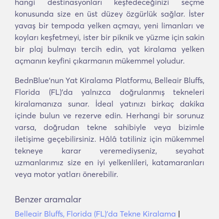
hangi destinasyonları keşfedeceğinizi seçme
konusunda size en üst düzey özgürlük sağlar. İster
yavaş bir tempoda yelken açmayı, yeni limanları ve
koyları keşfetmeyi, ister bir piknik ve yüzme için sakin
bir plaj bulmayı tercih edin, yat kiralama yelken
açmanın keyfini çıkarmanın mükemmel yoludur.
BednBlue'nun Yat Kiralama Platformu, Belleair Bluffs,
Florida (FL)'da yalnızca doğrulanmış tekneleri
kiralamanıza sunar. İdeal yatınızı birkaç dakika
içinde bulun ve rezerve edin. Herhangi bir sorunuz
varsa, doğrudan tekne sahibiyle veya bizimle
iletişime geçebilirsiniz. Hâlâ tatiliniz için mükemmel
tekneye karar veremediyseniz, seyahat
uzmanlarımız size en iyi yelkenlileri, katamaranları
veya motor yatları önerebilir.
Benzer aramalar
Belleair Bluffs, Florida (FL)'da Tekne Kiralama
|