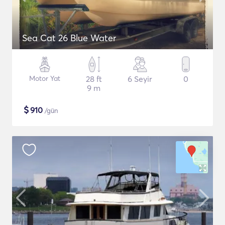
Sea Cat 26 Blue Water
Motor Yat
28 ft
6 Seyir
0
9 m
$
910
/gün