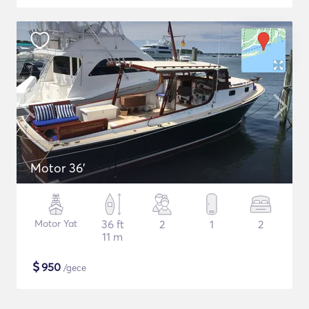
Motor 36'
Motor Yat
36 ft
2
1
2
11 m
$
950
/gece