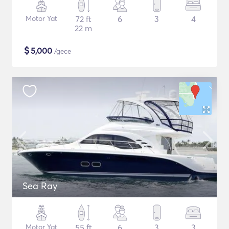
Motor Yat
72 ft
6
3
4
22 m
$
5,000
/gece
Sea Ray
Motor Yat
55 ft
6
3
3