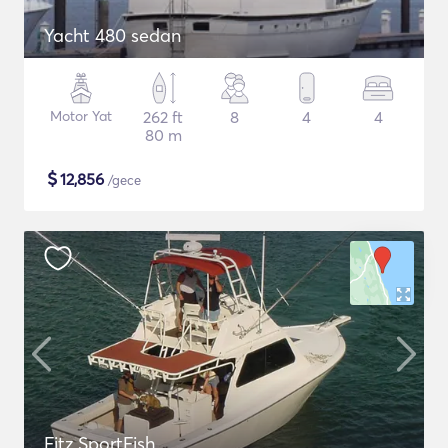
Yacht 480 sedan
Motor Yat
262 ft
8
4
4
80 m
$
12,856
/gece
Fitz SportFish