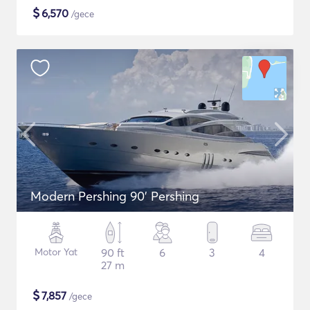
$
6,570
/gece
Modern Pershing 90' Pershing
Motor Yat
90 ft
6
3
4
27 m
$
7,857
/gece