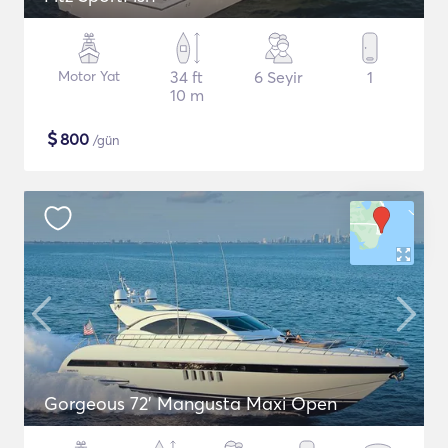
Motor Yat
34 ft
6 Seyir
1
10 m
$
800
/gün
Gorgeous 72' Mangusta Maxi Open