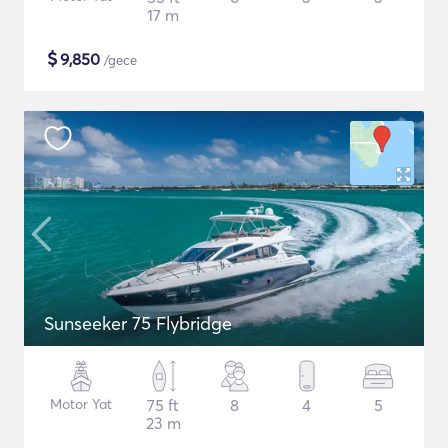
17 m
$
9,850
/gece
Sunseeker 75 Flybridge
Motor Yat
75 ft
8
4
5
23 m