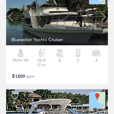
Bluewater Yachts Cruiser
Motor Yat
55 ft
6
3
3
17 m
$
1,500
/gece