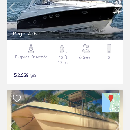
Regal 4260
Ekspres Kruvazör
42 ft
6 Seyir
2
13 m
$
2,659
/gün