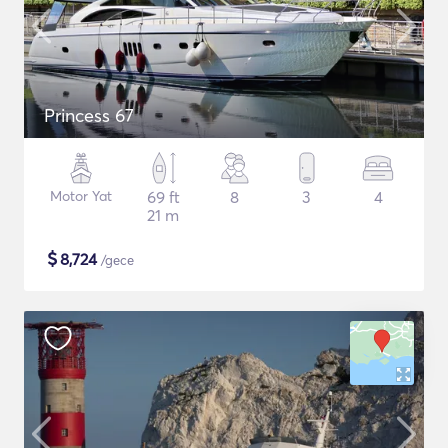
Princess 67
Motor Yat
69 ft
8
3
4
21 m
$
8,724
/gece