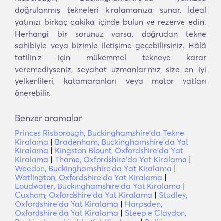
doğrulanmış tekneleri kiralamanıza sunar. İdeal
yatınızı birkaç dakika içinde bulun ve rezerve edin.
Herhangi bir sorunuz varsa, doğrudan tekne
sahibiyle veya bizimle iletişime geçebilirsiniz. Hâlâ
tatiliniz için mükemmel tekneye karar
veremediyseniz, seyahat uzmanlarımız size en iyi
yelkenlileri, katamaranları veya motor yatları
önerebilir.
Benzer aramalar
Princes Risborough, Buckinghamshire'da Tekne
Kiralama
|
Bradenham, Buckinghamshire'da Yat
Kiralama
|
Kingston Blount, Oxfordshire'da Yat
Kiralama
|
Thame, Oxfordshire'da Yat Kiralama
|
Weedon, Buckinghamshire'da Yat Kiralama
|
Watlington, Oxfordshire'da Yat Kiralama
|
Loudwater, Buckinghamshire'da Yat Kiralama
|
Cuxham, Oxfordshire'da Yat Kiralama
|
Studley,
Oxfordshire'da Yat Kiralama
|
Harpsden,
Oxfordshire'da Yat Kiralama
|
Steeple Claydon,