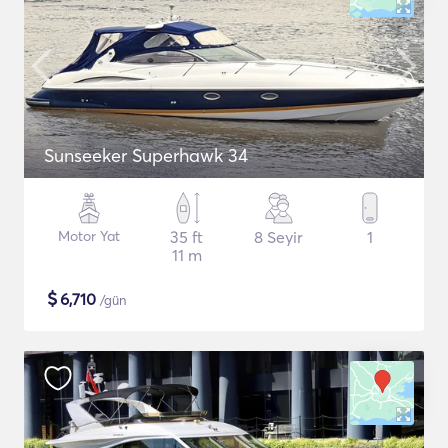
Sunseeker Superhawk 34
Motor Yat
35 ft
8 Seyir
1
11 m
$
6,710
/gün