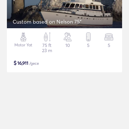
Custom based on Nelson 75"
Motor Yat
75 ft
10
5
5
23 m
$
16,911
/gece