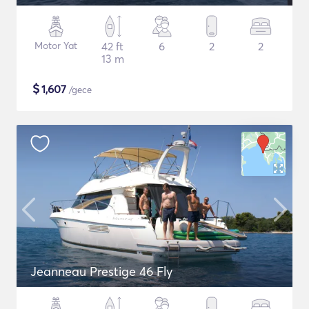
Motor Yat
42 ft
6
2
2
13 m
$
1,607
/gece
Jeanneau Prestige 46 Fly