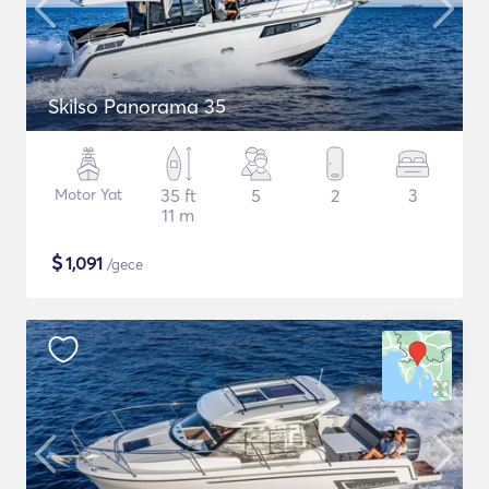
Skilso Panorama 35
Motor Yat
35 ft
5
2
3
11 m
$
1,091
/gece