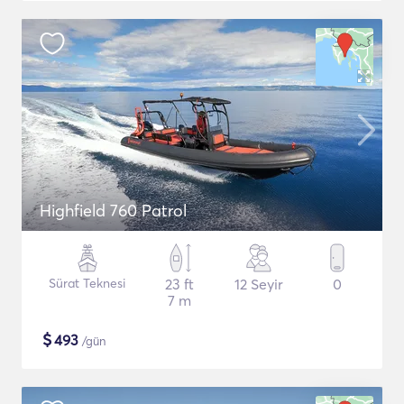
Highfield 760 Patrol
Sürat Teknesi
23 ft
12 Seyir
0
7 m
$
493
/gün