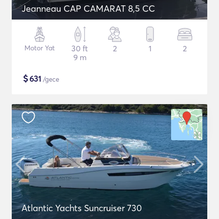
Jeanneau CAP CAMARAT 8,5 CC
Motor Yat
30 ft
2
1
2
9 m
$
631
/gece
Atlantic Yachts Suncruiser 730