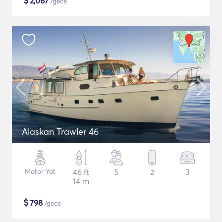
$
2,067
/gece
Alaskan Trawler 46
Motor Yat
46 ft
5
2
3
14 m
$
798
/gece