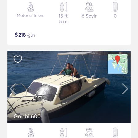
Motorlu Tekne
15 ft
6 Seyir
0
5 m
$
218
/gün
Gobbi 600