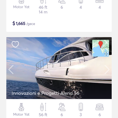
Motor Yat
46 ft
6
4
4
14 m
$
1,665
/gece
Innovazioni e Progetti Alena 56
Motor Yat
56 ft
6
3
6