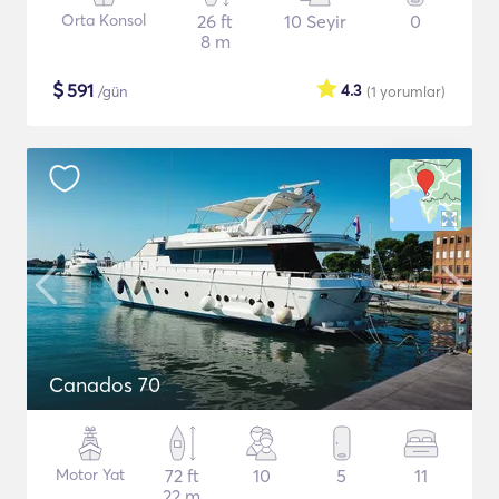
Orta Konsol
26 ft
10 Seyir
0
8 m
$
591
4.3
/gün
(1
yorumlar
)
Canados 70
Motor Yat
72 ft
10
5
11
22 m