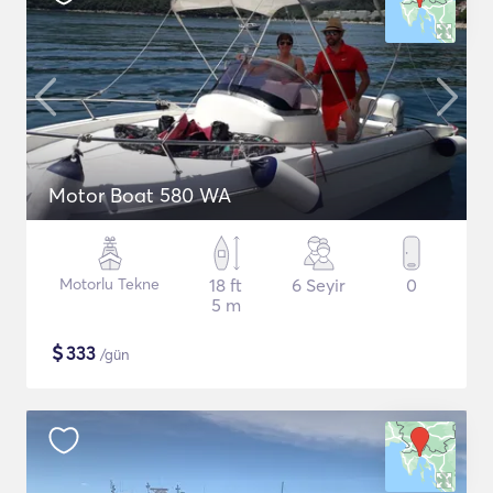
Motor Boat 580 WA
Motorlu Tekne
18 ft
6 Seyir
0
5 m
$
333
/gün