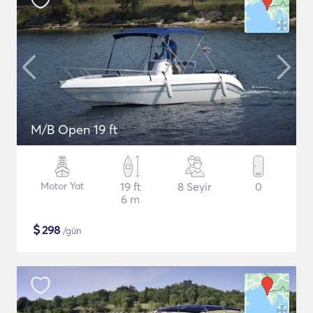
M/B Open 19 ft
Motor Yat
19 ft
8 Seyir
0
6 m
$
298
/gün