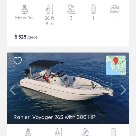
Motor Yat
26 ft
3
1
1
8 m
$
528
/gece
Ranieri Voyager 26S with 300 HP!