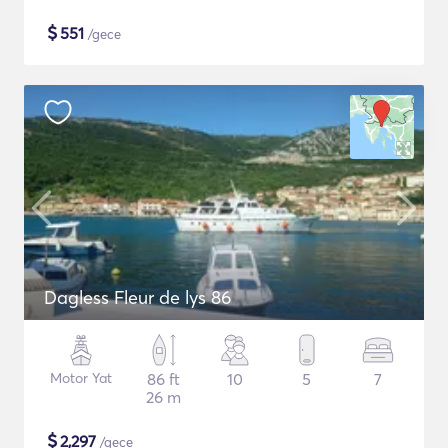
$
551
/gece
Dagless Fleur de lys 86
Motor Yat
86 ft
10
5
7
26 m
$
2,297
/gece