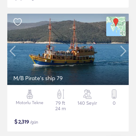
M/B Pirate's ship 79
Motorlu Tekne
79 ft
140 Seyir
0
24 m
$
2,319
/gün