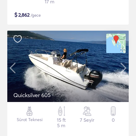
17 m
$
2,862
/gece
Quicksilver 605
Sürat Teknesi
15 ft
7 Seyir
0
5 m