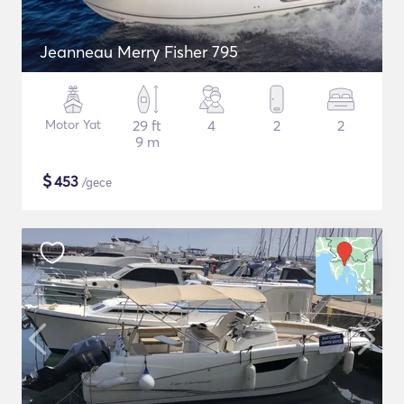
Jeanneau Merry Fisher 795
Motor Yat
29 ft
4
2
2
9 m
$
453
/gece