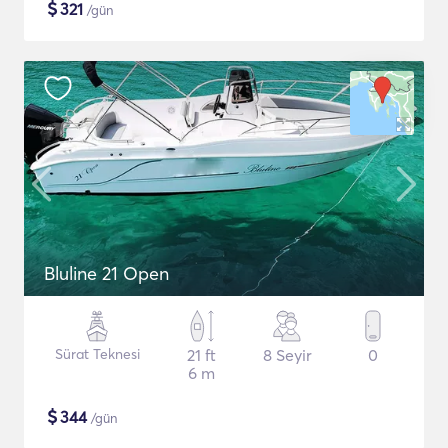
$
321
/gün
Bluline 21 Open
Sürat Teknesi
21 ft
8 Seyir
0
6 m
$
344
/gün