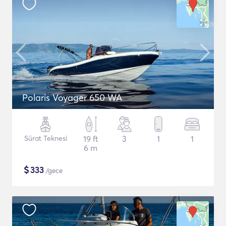
Polaris Voyager 650 WA
Sürat Teknesi
19 ft
3
1
1
6 m
$
333
/gece