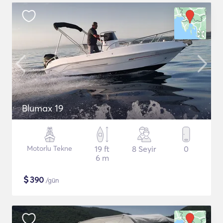
Blumax 19
Motorlu Tekne
19 ft
8 Seyir
0
6 m
$
390
/gün