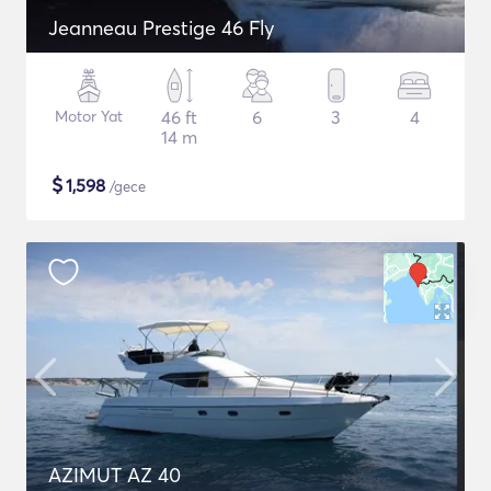
Jeanneau Prestige 46 Fly
Motor Yat
46 ft
6
3
4
14 m
$
1,598
/gece
AZIMUT AZ 40