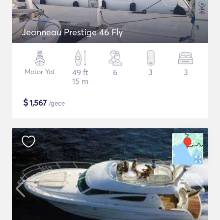
Jeanneau Prestige 46 Fly
Motor Yat
49 ft
6
3
3
15 m
$
1,567
/gece