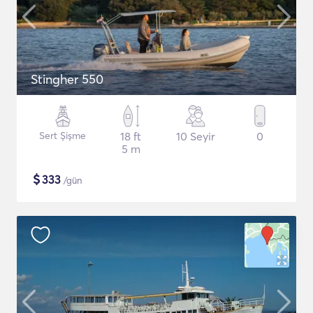
Stingher 550
Sert Şişme
18 ft
10 Seyir
0
5 m
$
333
/gün