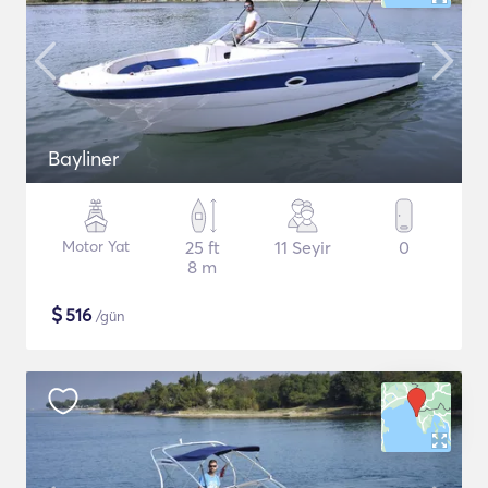
Bayliner
Motor Yat
25 ft
11 Seyir
0
8 m
$
516
/gün