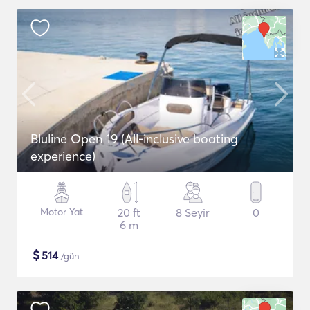
Bluline Open 19 (All-inclusive boating
experience)
Motor Yat
20 ft
8 Seyir
0
6 m
$
514
/gün