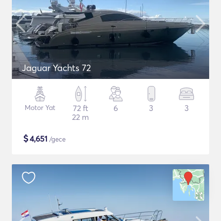
Jaguar Yachts 72
Motor Yat
72 ft
6
3
3
22 m
$
4,651
/gece