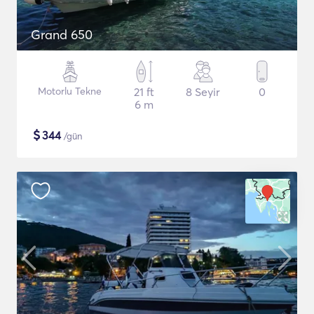
Grand 650
Motorlu Tekne
21 ft
8 Seyir
0
6 m
$
344
/gün