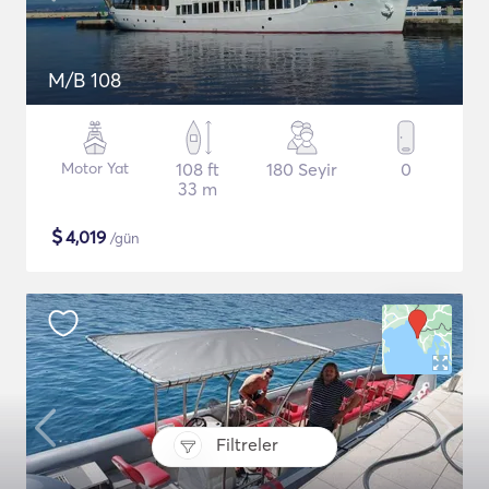
M/B 108
Motor Yat
108 ft
180 Seyir
0
33 m
$
4,019
/gün
Filtreler