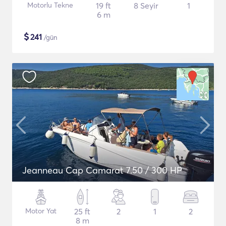
Motorlu Tekne
19 ft
8 Seyir
1
6 m
$
241
/gün
Jeanneau Cap Camarat 7.50 / 300 HP
Motor Yat
25 ft
2
1
2
8 m