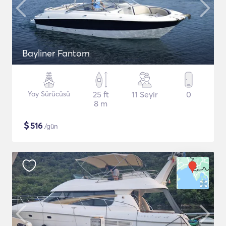
Bayliner Fantom
Yay Sürücüsü
25 ft
11 Seyir
0
8 m
$
516
/gün