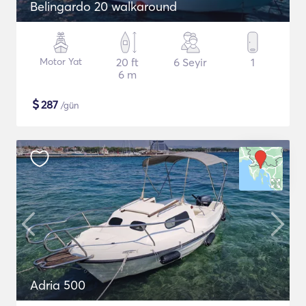
Belingardo 20 walkaround
Motor Yat
20 ft
6 Seyir
1
6 m
$
287
/gün
Adria 500