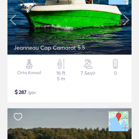
Jeanneau Cap Camarat 5.5
Orta Konsol
16 ft
7 Seyir
0
5 m
$
287
/gün