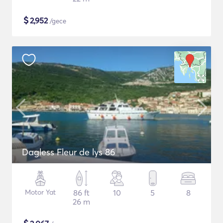
$
2,952
/gece
Dagless Fleur de lys 86
Motor Yat
86 ft
10
5
8
26 m