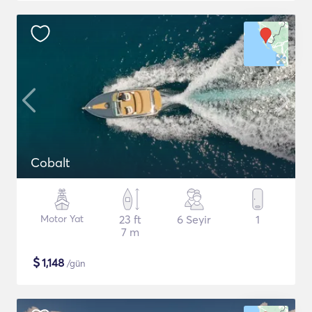
Cobalt
Motor Yat
23 ft
6 Seyir
1
7 m
$
1,148
/gün