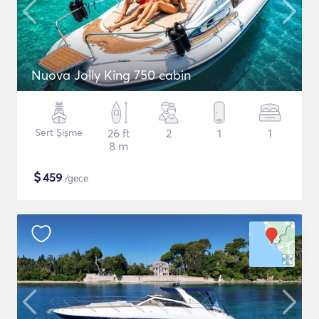
Nuova Jolly King 750 cabin
Sert Şişme
26 ft
2
1
1
8 m
$
459
/gece