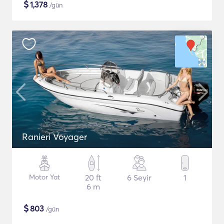
$
1,378
/gün
Ranieri Voyager
Motor Yat
20 ft
6 Seyir
1
6 m
$
803
/gün