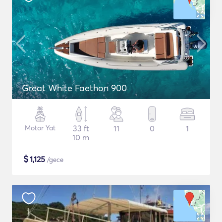
Great White Faethon 900
Motor Yat
33 ft
11
0
1
10 m
$
1,125
/gece