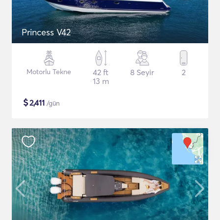
Princess V42
Motorlu Tekne
42 ft
8 Seyir
2
13 m
$
2,411
/gün