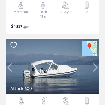
Motor Yat
36 ft
8 Seyir
2
11 m
$
1,837
/gün
Attack 600