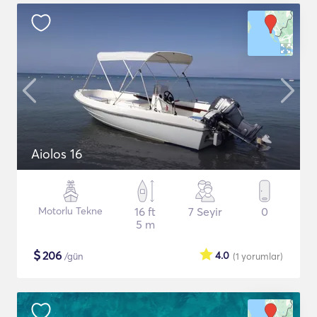
Aiolos 16
Motorlu Tekne
16 ft
7 Seyir
0
5 m
$
206
4.0
/gün
(1
yorumlar
)