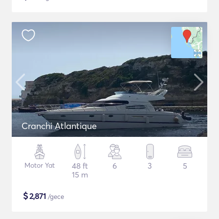
Cranchi Atlantique
Motor Yat
48 ft
6
3
5
15 m
$
2,871
/gece