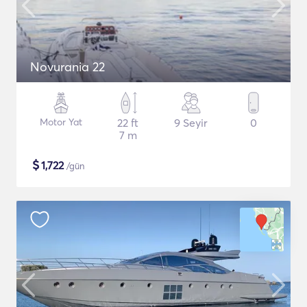
Novurania 22
Motor Yat
22 ft
9 Seyir
0
7 m
$
1,722
/gün