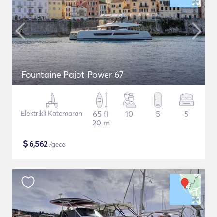
Fountaine Pajot Power 67
Elektrikli Katamaran
65 ft
10
5
5
20 m
$
6,562
/gece