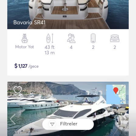
Bavaria SR41
Motor Yat
43 ft
4
2
2
13 m
$
1,127
/gece
Filtreler