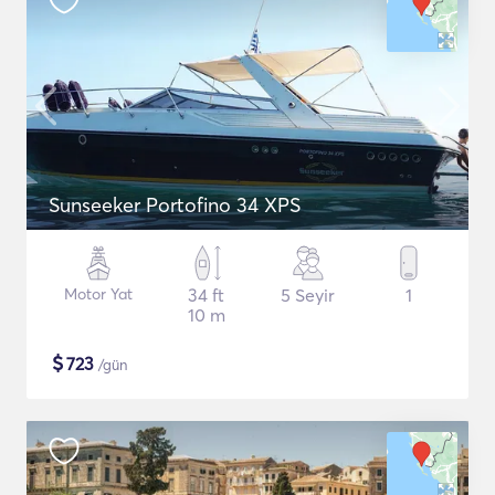
Sunseeker Portofino 34 XPS
Motor Yat
34 ft
5 Seyir
1
10 m
$
723
/gün