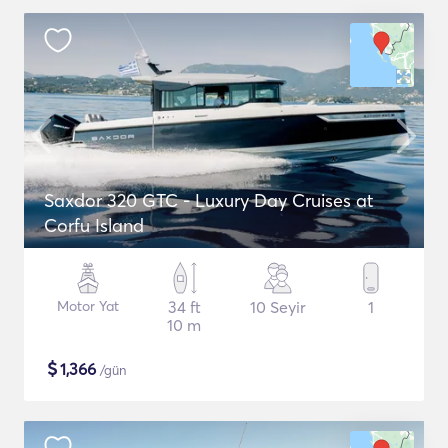
Saxdor 320 GTC - Luxury Day Cruises at
Corfu Island
Motor Yat
34 ft
10 Seyir
1
10 m
$
1,366
/gün