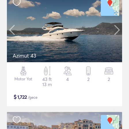
Azimut 43
Motor Yat
43 ft
4
2
2
13 m
$
1,722
/gece