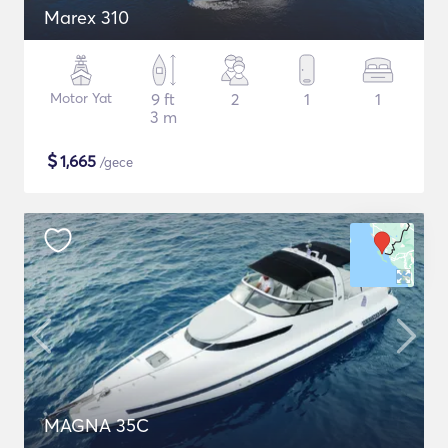
Marex 310
Motor Yat
9 ft
2
1
1
3 m
$
1,665
/gece
MAGNA 35C