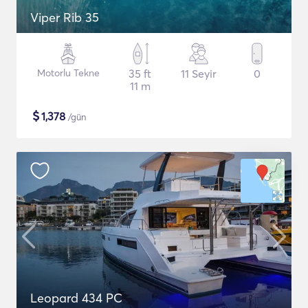
Viper Rib 35
Motorlu Tekne
35 ft
11 Seyir
0
11 m
$
1,378
/gün
Leopard 434 PC