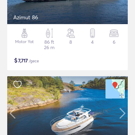
Azimut 86
Motor Yat
86 ft
8
4
6
26 m
$
7,717
/gece