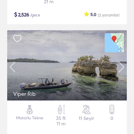
21 m
$
2,526
5.0
/gece
(2
yorumlar
)
Viper Rib
Motorlu Tekne
35 ft
11 Seyir
0
11 m