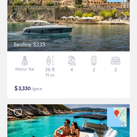
Sealine S335
Motor Yat
36 ft
4
2
2
11 m
$
3,330
/gece