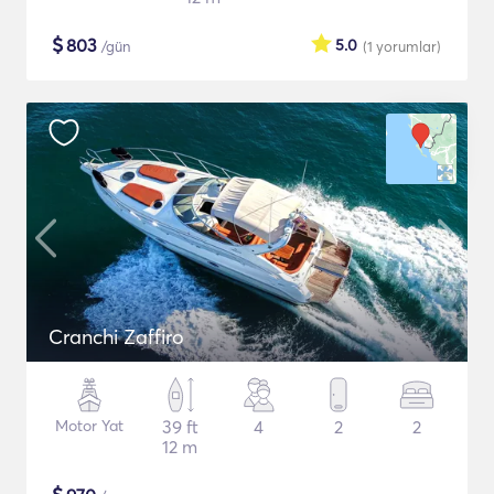
$
803
5.0
/gün
(1
yorumlar
)
Cranchi Zaffiro
Motor Yat
39 ft
4
2
2
12 m