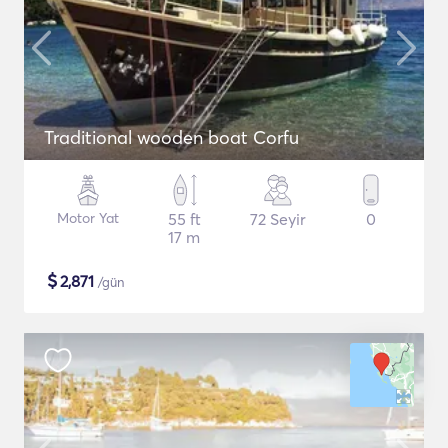
Traditional wooden boat Corfu
Motor Yat
55 ft
72 Seyir
0
17 m
$
2,871
/gün