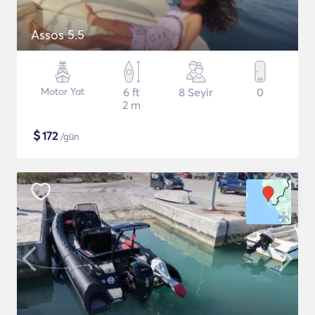
Assos 5.5
Motor Yat
6 ft
8 Seyir
0
2 m
$
172
/gün