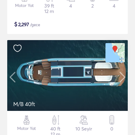
Motor Yat
39 ft
4
2
4
12 m
$
2,297
/gece
M/B 40ft
Motor Yat
40 ft
10 Seyir
0
12 m