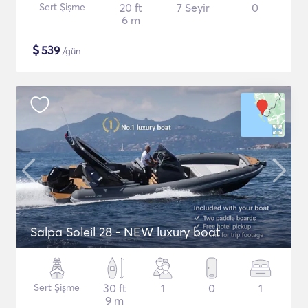
Sert Şişme
20 ft
7 Seyir
0
6 m
$
539
/gün
Salpa Soleil 28 - NEW luxury boat
Sert Şişme
30 ft
1
0
1
9 m