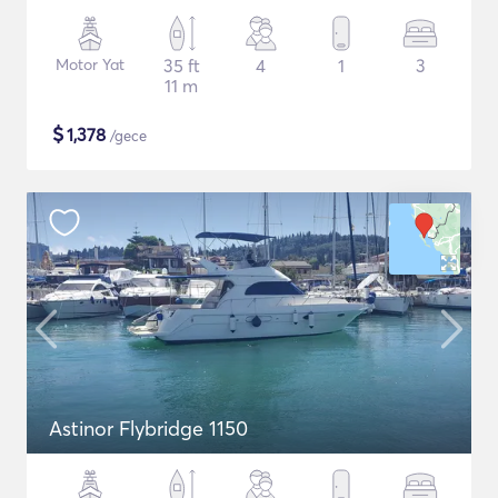
Motor Yat
35 ft
4
1
3
11 m
$
1,378
/gece
Astinor Flybridge 1150