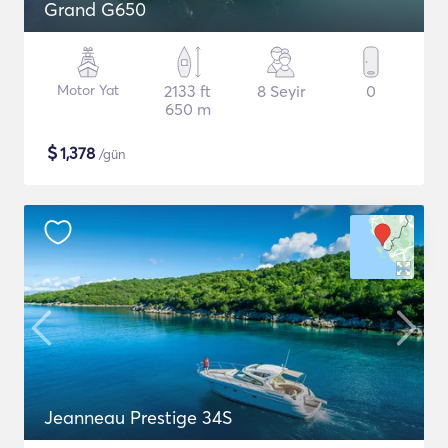
Grand G650
Motor Yat
2133 ft
8 Seyir
0
650 m
$
1,378
/gün
Jeanneau Prestige 34S