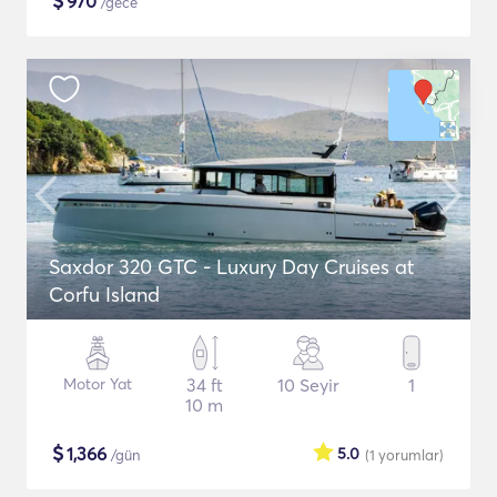
$
970
/gece
Saxdor 320 GTC - Luxury Day Cruises at
Corfu Island
Motor Yat
34 ft
10 Seyir
1
10 m
$
1,366
5.0
/gün
(1
yorumlar
)