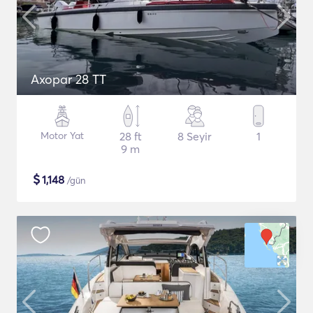
Axopar 28 TT
Motor Yat
28 ft
8 Seyir
1
9 m
$
1,148
/gün