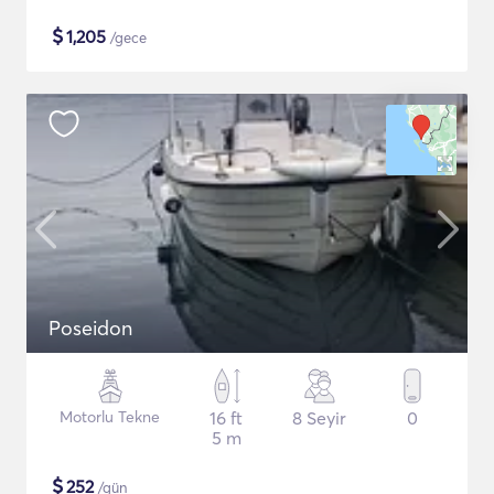
$
1,205
/gece
Poseidon
Motorlu Tekne
16 ft
8 Seyir
0
5 m
$
252
/gün