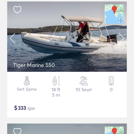
Tiger Marine 550
Sert Şişme
18 ft
10 Seyir
0
5 m
$
333
/gün