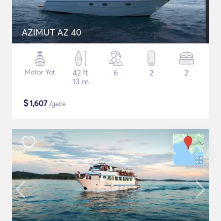
AZIMUT AZ 40
Motor Yat
42 ft
6
2
2
13 m
$
1,607
/gece