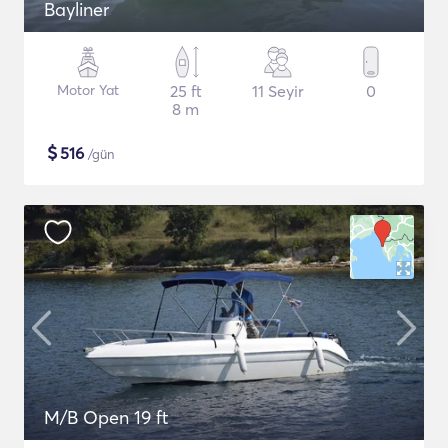
Bayliner
Motor Yat
25 ft
11 Seyir
0
8 m
$
516
/gün
M/B Open 19 ft