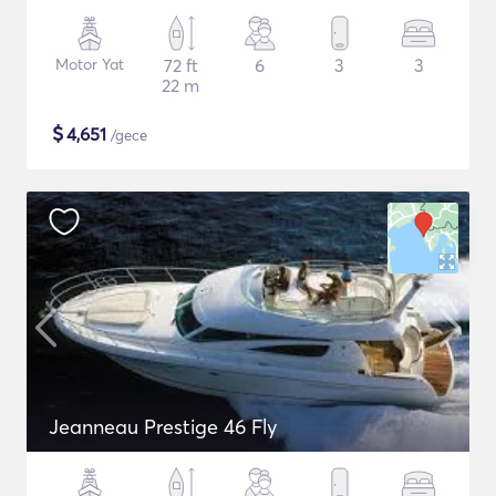
Motor Yat
72 ft
6
3
3
22 m
$
4,651
/gece
Jeanneau Prestige 46 Fly