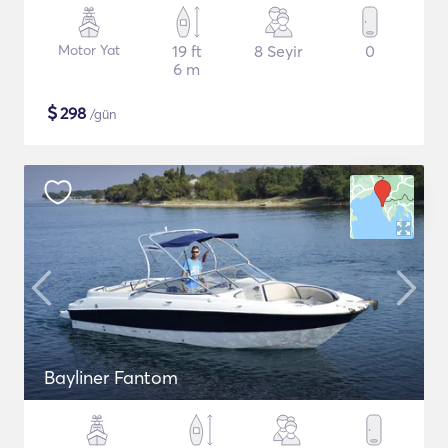
Motor Yat
19 ft
8 Seyir
0
6 m
$
298
/gün
Bayliner Fantom