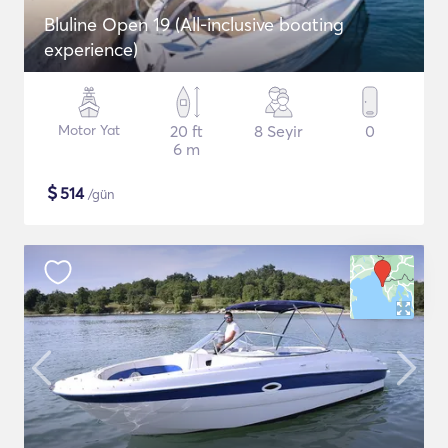
Bluline Open 19 (All-inclusive boating
experience)
Motor Yat
20 ft
8 Seyir
0
6 m
$
514
/gün