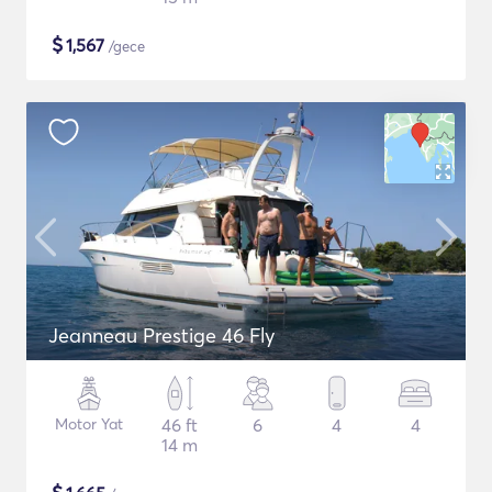
$
1,567
/gece
Jeanneau Prestige 46 Fly
Motor Yat
46 ft
6
4
4
14 m