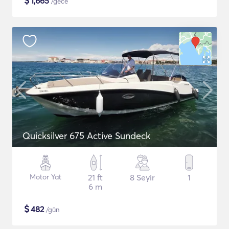
$
1,665
/gece
Quicksilver 675 Active Sundeck
Motor Yat
21 ft
8 Seyir
1
6 m
$
482
/gün