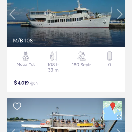
M/B 108
Motor Yat
108 ft
180 Seyir
0
33 m
$
4,019
/gün