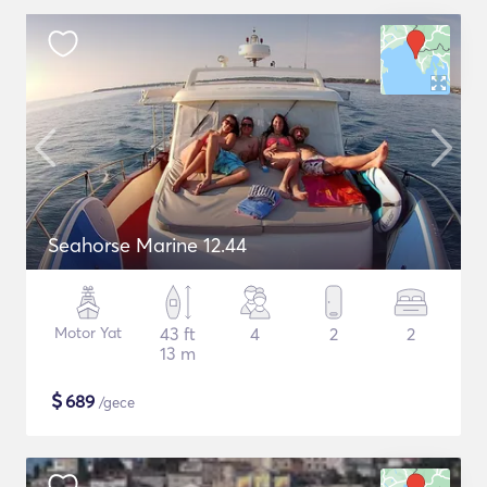
Seahorse Marine 12.44
Motor Yat
43 ft
4
2
2
13 m
$
689
/gece