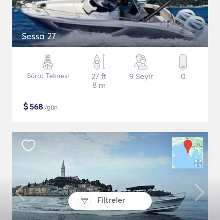
Sessa 27
Sürat Teknesi
27 ft
9 Seyir
0
8 m
$
568
/gün
Filtreler