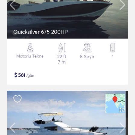
Quicksilver 675 200HP
Motorlu Tekne
22 ft
8 Seyir
1
7 m
$
561
/gün