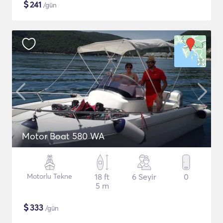
$
241
/gün
Motor Boat 580 WA
Motorlu Tekne
18 ft
6 Seyir
0
5 m
$
333
/gün