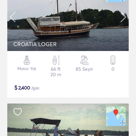
CROATIA LOGER
Motor Yat
66 ft
85 Seyir
0
20 m
$
2,400
/gün