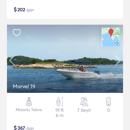
$
202
/gün
Marvel 19
Motorlu Tekne
19 ft
7 Seyir
0
6 m
$
367
/gün