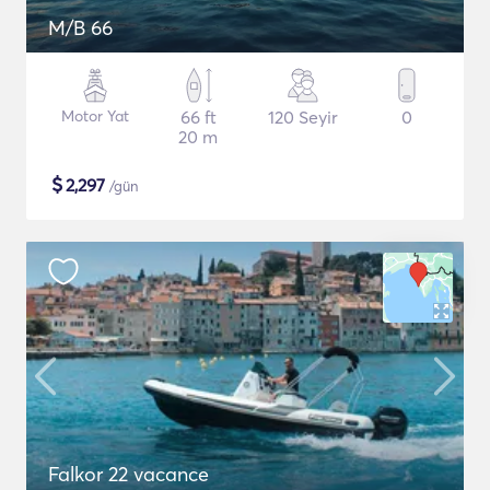
M/B 66
Motor Yat
66 ft
120 Seyir
0
20 m
$
2,297
/gün
Falkor 22 vacance