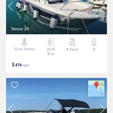
Sessa 24
Sürat Teknesi
25 ft
8 Seyir
0
8 m
$
476
/gün