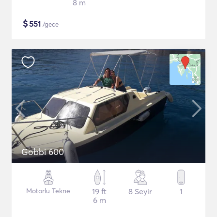
8 m
$
551
/gece
Gobbi 600
Motorlu Tekne
19 ft
8 Seyir
1
6 m