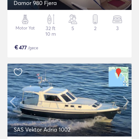
Damor 980 Fjera
Motor Yat
32 ft
5
2
3
10 m
€
477
/gece
SAS Vektor Adria 1002