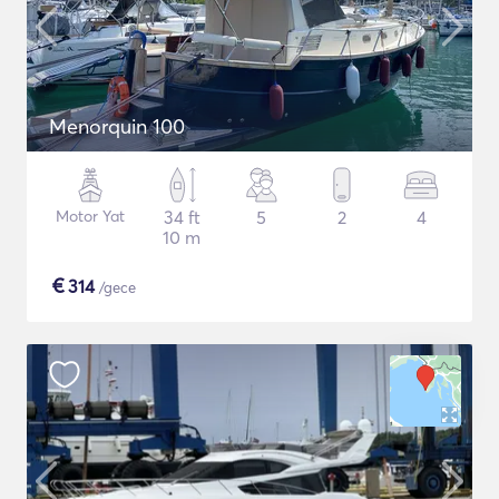
Menorquin 100
Motor Yat
34 ft
5
2
4
10 m
€
314
/gece