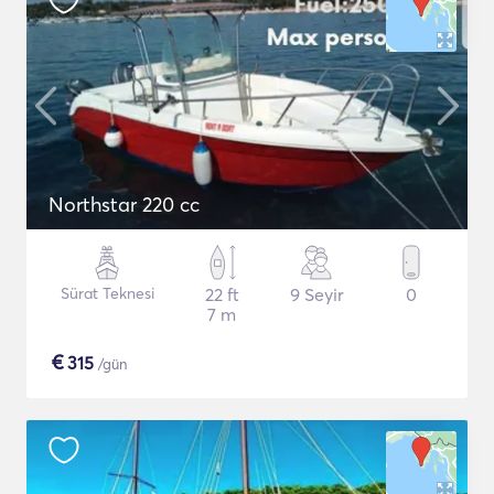
Northstar 220 cc
Sürat Teknesi
22 ft
9 Seyir
0
7 m
€
315
/gün