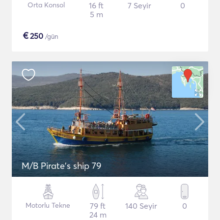
Orta Konsol
16 ft
7 Seyir
0
5 m
€
250
/gün
M/B Pirate's ship 79
Motorlu Tekne
79 ft
140 Seyir
0
24 m