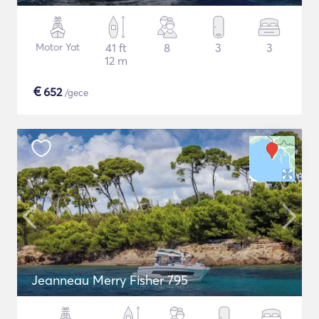
Motor Yat
41 ft
8
3
3
12 m
€
652
/gece
Jeanneau Merry Fisher 795