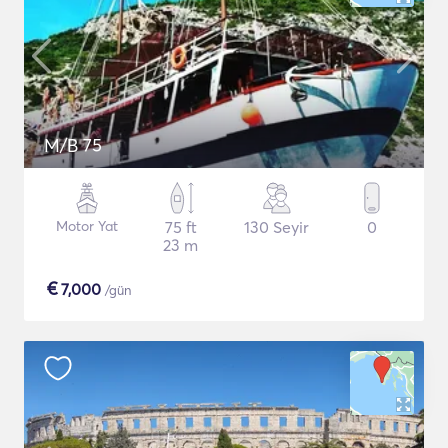
M/B 75
Motor Yat
75 ft
130 Seyir
0
23 m
€
7,000
/gün