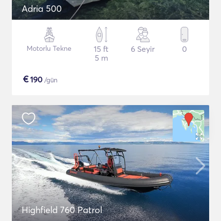
Adria 500
Motorlu Tekne
15 ft
6 Seyir
0
5 m
€
190
/gün
Highfield 760 Patrol