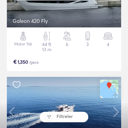
Galeon 420 Fly
Motor Yat
44 ft
6
3
4
13 m
€
1,350
/gece
Filtreler