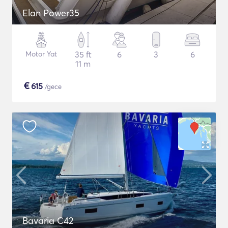
Elan Power35
Motor Yat
35 ft
6
3
6
11 m
€
615
/gece
Bavaria C42