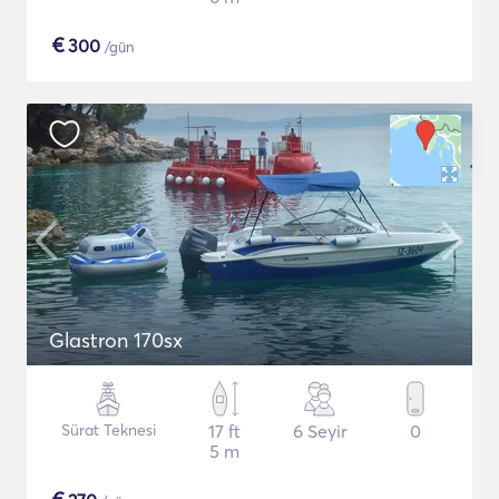
€
300
/gün
Glastron 170sx
Sürat Teknesi
17 ft
6 Seyir
0
5 m