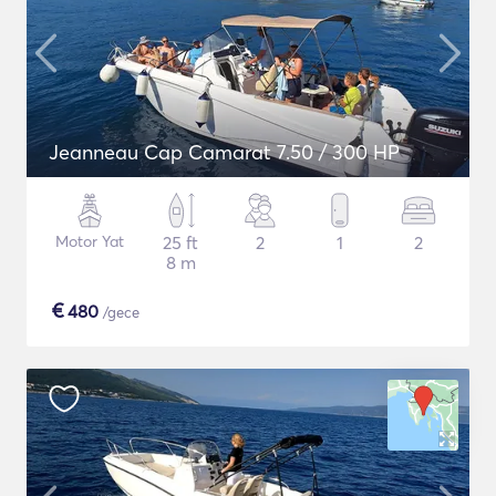
Jeanneau Cap Camarat 7.50 / 300 HP
Motor Yat
25 ft
2
1
2
8 m
€
480
/gece