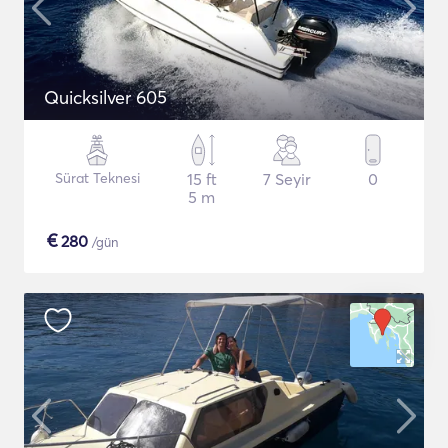
Quicksilver 605
Sürat Teknesi
15 ft
7 Seyir
0
5 m
€
280
/gün