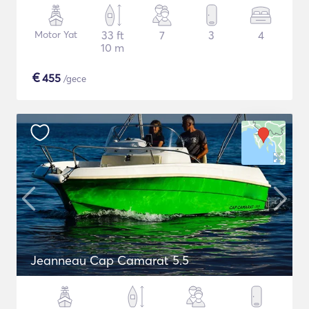
Motor Yat
33 ft
7
3
4
10 m
€
455
/gece
Jeanneau Cap Camarat 5.5