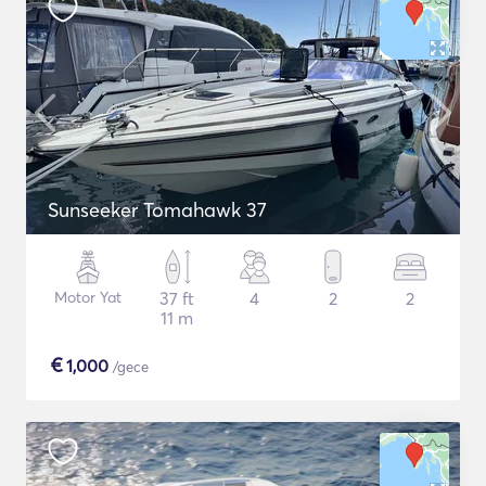
Sunseeker Tomahawk 37
Motor Yat
37 ft
4
2
2
11 m
€
1,000
/gece