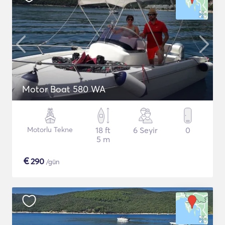
Motor Boat 580 WA
Motorlu Tekne
18 ft
6 Seyir
0
5 m
€
290
/gün