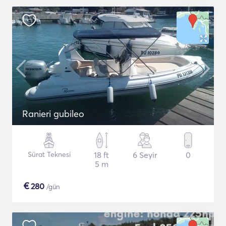
Ranieri gubileo
Sürat Teknesi
18 ft
6 Seyir
0
5 m
€
280
/gün