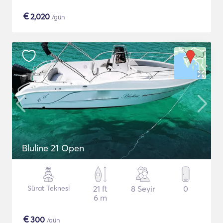
€
2,020
/gün
Bluline 21 Open
Sürat Teknesi
21 ft
8 Seyir
0
6 m
€
300
/gün