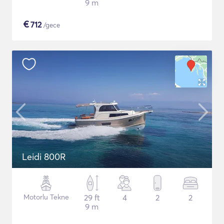
9 m
€
712
/gece
Leidi 800R
Motorlu Tekne
29 ft
4
2
2
9 m