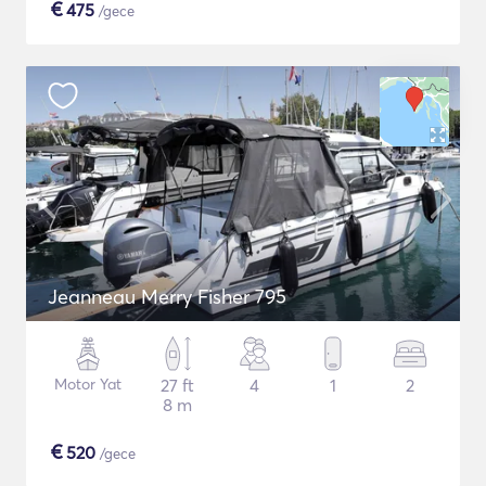
€
475
/gece
Jeanneau Merry Fisher 795
Motor Yat
27 ft
4
1
2
8 m
€
520
/gece