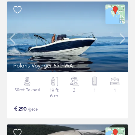
Polaris Voyager 650 WA
Sürat Teknesi
19 ft
3
1
1
6 m
€
290
/gece