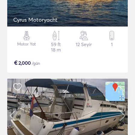
Cyrus Motoryacht
Motor Yat
59 ft
12 Seyir
1
18 m
€
2,000
/gün