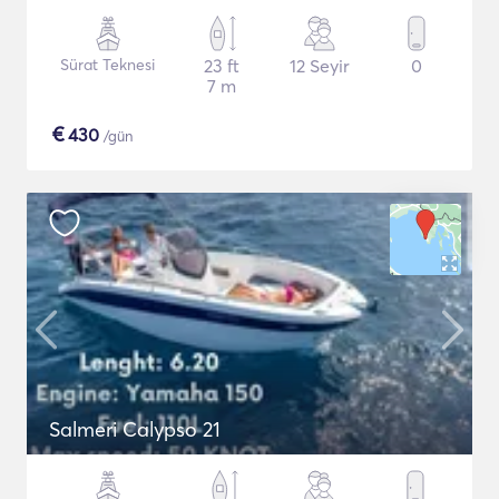
Sürat Teknesi
23 ft
12 Seyir
0
7 m
€
430
/gün
Salmeri Calypso 21