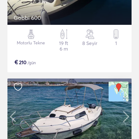
Gobbi 600
Motorlu Tekne
19 ft
8 Seyir
1
6 m
€
210
/gün