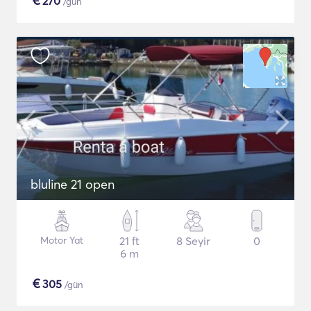
€
270
/gün
bluline 21 open
Motor Yat
21 ft
8 Seyir
0
6 m
€
305
/gün