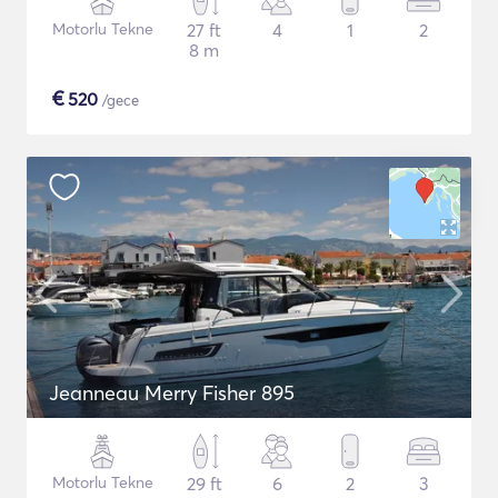
Motorlu Tekne
27 ft
4
1
2
8 m
€
520
/gece
Jeanneau Merry Fisher 895
Motorlu Tekne
29 ft
6
2
3