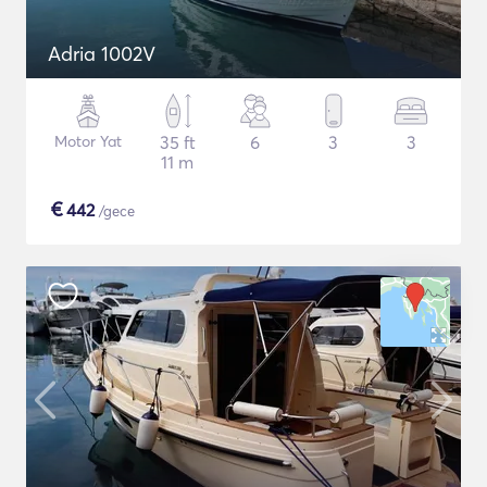
Adria 1002V
Motor Yat
35 ft
6
3
3
11 m
€
442
/gece