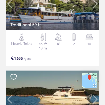
Traditional 59 ft
Motorlu Tekne
59 ft
16
2
10
18 m
€
1,655
/gece