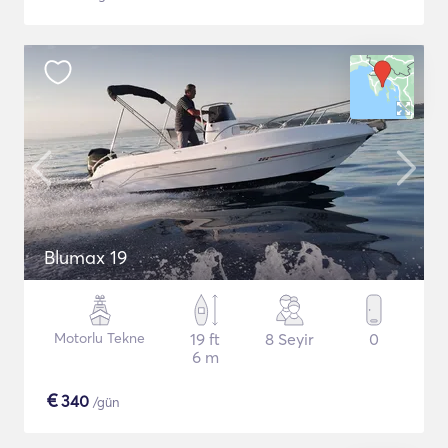
Blumax 19
Motorlu Tekne
19 ft
8 Seyir
0
6 m
€
340
/gün