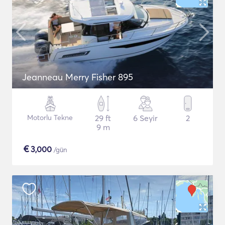
Jeanneau Merry Fisher 895
Motorlu Tekne
29 ft
6 Seyir
2
9 m
€
3,000
/gün