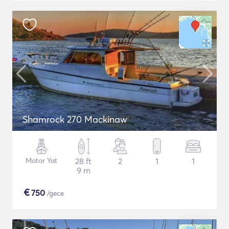
Shamrock 270 Mackinaw
Motor Yat
28 ft
2
1
1
9 m
€
750
/gece