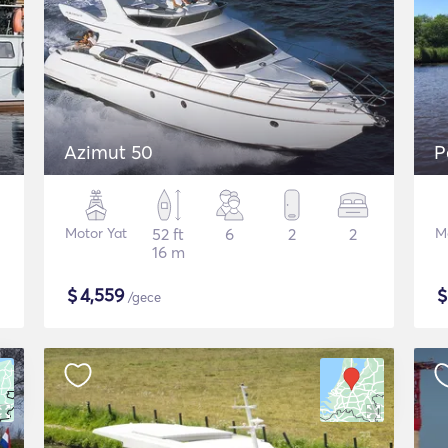
Azimut 50
P
Motor Yat
52 ft
6
2
2
M
16 m
$
4,559
/gece