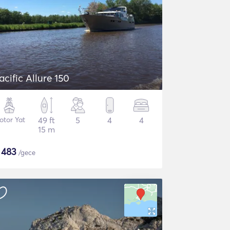
acific Allure 150
otor Yat
49 ft
5
4
4
15 m
$
483
/gece