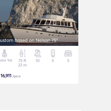
ustom based on Nelson 75"
otor Yat
75 ft
10
5
5
23 m
$
16,911
/gece