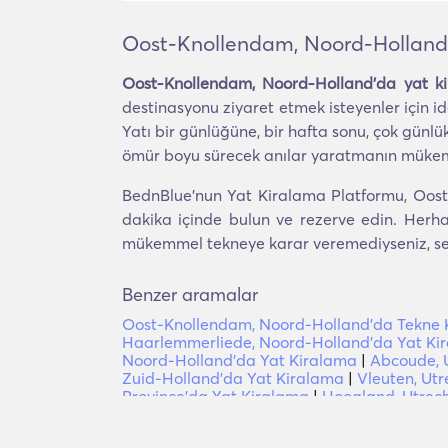
Oost-Knollendam, Noord-Holland
Oost-Knollendam, Noord-Holland'da yat ki
destinasyonu ziyaret etmek isteyenler için ide
Yatı bir günlüğüne, bir hafta sonu, çok günlü
ömür boyu sürecek anılar yaratmanın müke
BednBlue'nun Yat Kiralama Platformu, Oost-
dakika içinde bulun ve rezerve edin. Herhan
mükemmel tekneye karar veremediyseniz, seyah
Benzer aramalar
Oost-Knollendam, Noord-Holland'da Tekne 
Haarlemmerliede, Noord-Holland'da Yat Ki
Noord-Holland'da Yat Kiralama
|
Abcoude, U
Zuid-Holland'da Yat Kiralama
|
Vleuten, Utr
Province'da Yat Kiralama
|
Hoogland, Utrech