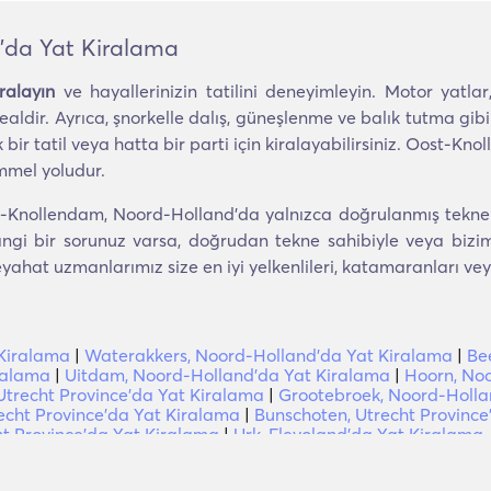
'da Yat Kiralama
ralayın
ve hayallerinizin tatilini deneyimleyin. Motor yatlar
aldir. Ayrıca, şnorkelle dalış, güneşlenme ve balık tutma gibi eğ
k bir tatil veya hatta bir parti için kiralayabilirsiniz. Oost-K
mmel yoludur.
Knollendam, Noord-Holland'da yalnızca doğrulanmış tekneler
gi bir sorunuz varsa, doğrudan tekne sahibiyle veya bizimle i
at uzmanlarımız size en iyi yelkenlileri, katamaranları veya
Kiralama
|
Waterakkers, Noord-Holland'da Yat Kiralama
|
Be
ralama
|
Uitdam, Noord-Holland'da Yat Kiralama
|
Hoorn, No
trecht Province'da Yat Kiralama
|
Grootebroek, Noord-Holla
echt Province'da Yat Kiralama
|
Bunschoten, Utrecht Province
t Province'da Yat Kiralama
|
Urk, Flevoland'da Yat Kiralama