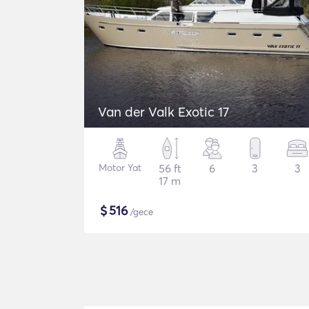
Van der Valk Exotic 17
Motor Yat
56 ft
6
3
3
17 m
$
516
/gece