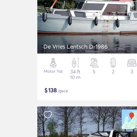
De Vries Lentsch D-1986
Motor Yat
34 ft
5
2
3
10 m
$
138
/gece