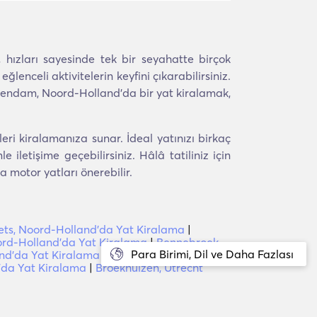
, hızları sayesinde tek bir seyahatte birçok
lenceli aktivitelerin keyfini çıkarabilirsiniz.
nollendam, Noord-Holland'da bir yat kiralamak,
i kiralamanıza sunar. İdeal yatınızı birkaç
letişime geçebilirsiniz. Hâlâ tatiliniz için
 motor yatları önerebilir.
ets, Noord-Holland'da Yat Kiralama
|
ord-Holland'da Yat Kiralama
|
Bennebroek,
Para Birimi, Dil ve Daha Fazlası
nd'da Yat Kiralama
|
Alphen aan den Rijn,
'da Yat Kiralama
|
Broekhuizen, Utrecht