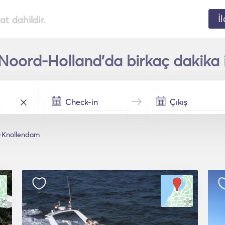
İ
t dahildir.
oord-Holland'da birkaç dakika iç
-Knollendam