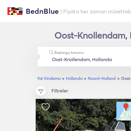
BednBlue
| Fiyata her zaman müretteba
Oost-Knollendam, N
Başlangıç konumu
Yat Kiralama
Hollanda
Noord-Holland
Oost
Filtreler