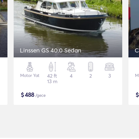
Linssen GS 40.0 Sedan
C
Motor Yat
42 ft
4
2
3
M
13 m
$
488
/gece