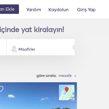
lan Ekle
Yardım
Kaydolun
Giriş Yap
inde yat kiralayın!
Misafirler
göre sırala:
>