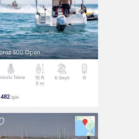
oraz 500 Open
otorlu Tekne
15 ft
6 Seyir
0
5 m
$
482
/gün