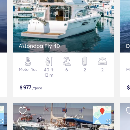
Astondoa Fly 40
D
Motor Yat
40 ft
6
2
2
M
12 m
$
977
/gece