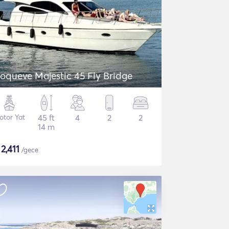
oqueve Majestic 45 Fly Bridge
otor Yat
45 ft
4
2
2
14 m
$
2,411
/gece