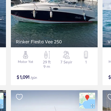
Rinker Fiesta Vee 250
V
Motor Yat
29 ft
7 Seyir
1
M
9 m
$
1,091
/gün