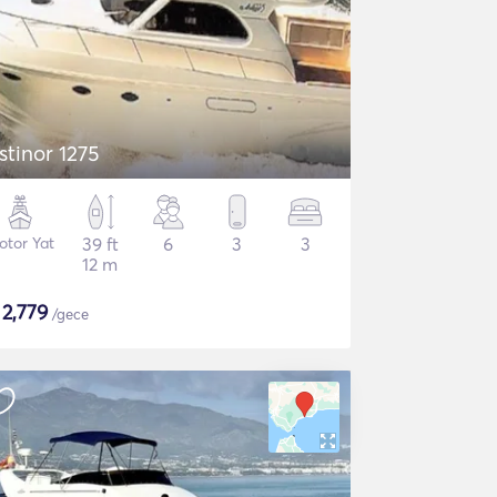
stinor 1275
otor Yat
39 ft
6
3
3
12 m
$
2,779
/gece