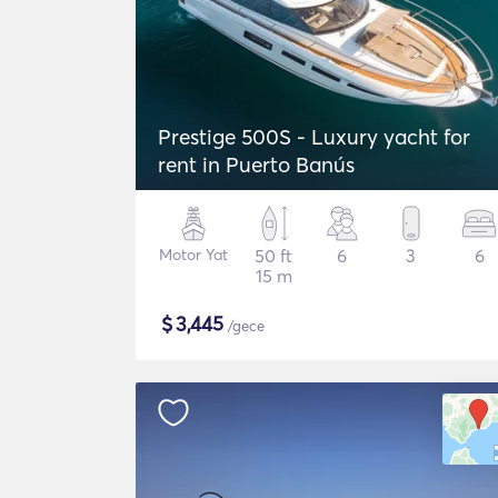
Prestige 500S - Luxury yacht for
rent in Puerto Banús
Motor Yat
50 ft
6
3
6
15 m
$
3,445
/gece