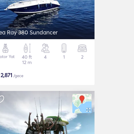
ea Ray 380 Sundancer
otor Yat
40 ft
4
1
2
12 m
$
2,871
/gece