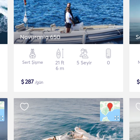
Novurania 650
S
Sert Şişme
21 ft
5 Seyir
0
6 m
$
287
/gün