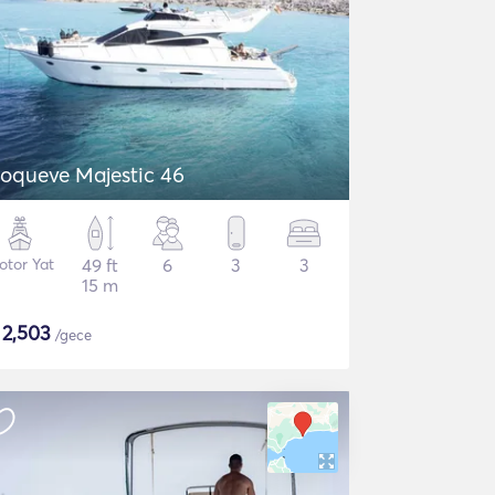
oqueve Majestic 46
otor Yat
49 ft
6
3
3
15 m
$
2,503
/gece