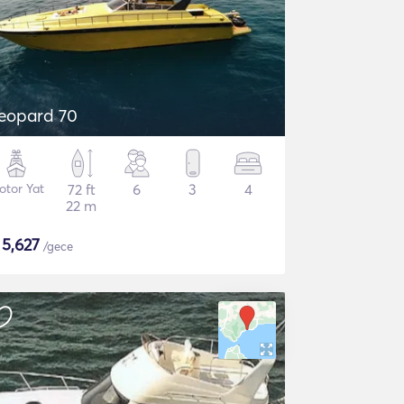
eopard 70
otor Yat
72 ft
6
3
4
22 m
$
5,627
/gece