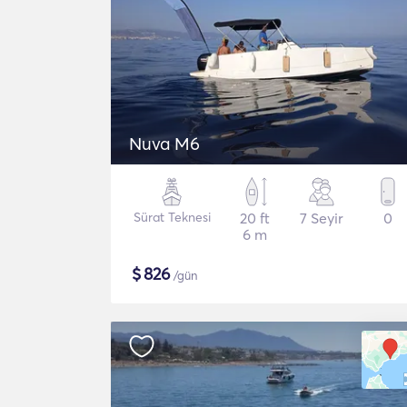
Nuva M6
Sürat Teknesi
20 ft
7 Seyir
0
6 m
$
826
/gün