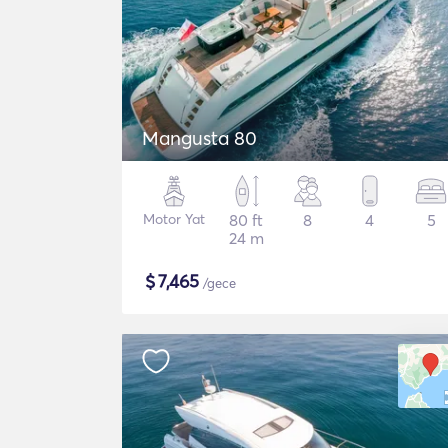
Mangusta 80
Motor Yat
80 ft
8
4
5
24 m
$
7,465
/gece