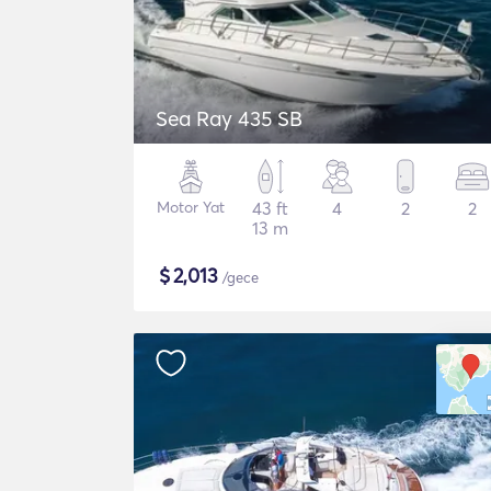
Sea Ray 435 SB
Motor Yat
43 ft
4
2
2
13 m
$
2,013
/gece