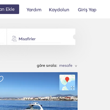
lan Ekle
Yardım
Kaydolun
Giriş Yap
Misafirler
göre sırala:
>