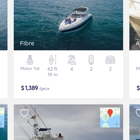
Fibre
A
Motor Yat
62 ft
4
2
2
M
19 m
$
1,389
/gece