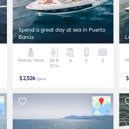
Spend a great day at sea in Puerto
Banús
L
Motorlu Tekne
39 ft
4
2
3
M
12 m
$
2,526
/gece