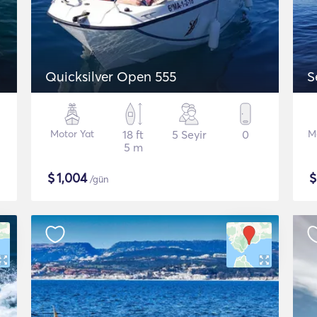
Quicksilver Open 555
S
Motor Yat
18 ft
5 Seyir
0
M
5 m
$
1,004
/gün