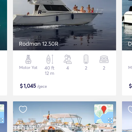
Rodman 12.50R
D
Motor Yat
40 ft
4
2
2
M
12 m
$
1,045
/gece