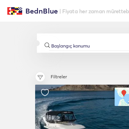
BednBlue
| Fiyata her zaman müretteba
Filtreler