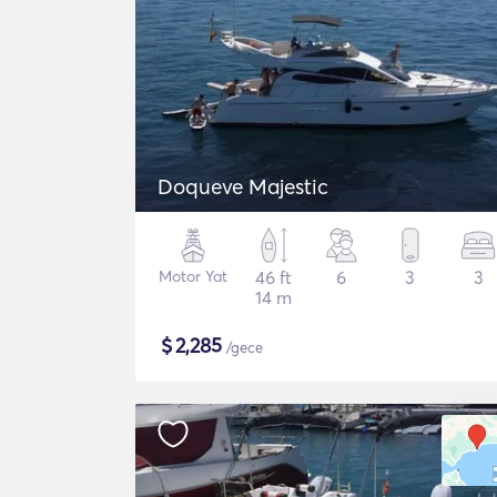
Doqueve Majestic
Motor Yat
46 ft
6
3
3
14 m
$
2,285
/gece