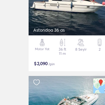
Astondoa 36 as
Motor Yat
36 ft
8 Seyir
2
11 m
$
2,090
/gün