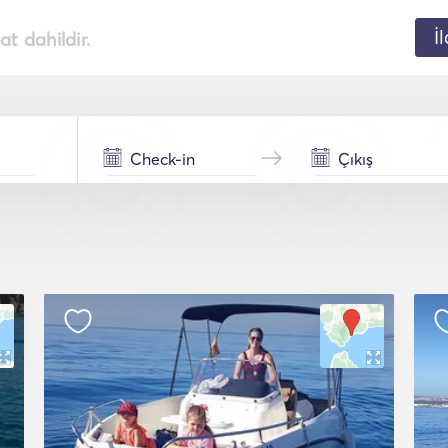
İ
t dahildir.