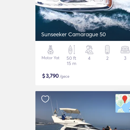
Sunseeker Camarague 50
Motor Yat
50 ft
4
2
3
15 m
$
3,790
/gece