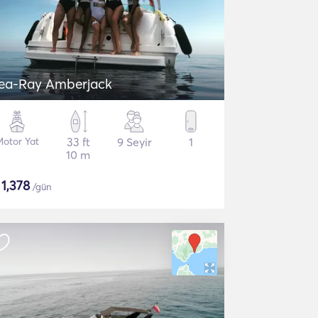
ea-Ray Amberjack
Motor Yat
33 ft
9 Seyir
1
10 m
$
1,378
/gün