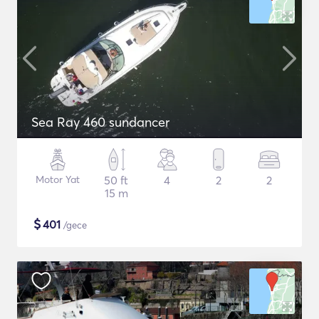
Sea Ray 460 sundancer
Motor Yat
50 ft
4
2
2
15 m
$
401
/gece