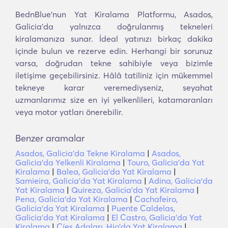
BednBlue'nun Yat Kiralama Platformu, Asados,
Galicia'da yalnızca doğrulanmış tekneleri
kiralamanıza sunar. İdeal yatınızı birkaç dakika
içinde bulun ve rezerve edin. Herhangi bir sorunuz
varsa, doğrudan tekne sahibiyle veya bizimle
iletişime geçebilirsiniz. Hâlâ tatiliniz için mükemmel
tekneye karar veremediyseniz, seyahat
uzmanlarımız size en iyi yelkenlileri, katamaranları
veya motor yatları önerebilir.
Benzer aramalar
Asados, Galicia'da Tekne Kiralama
|
Asados,
Galicia'da Yelkenli Kiralama
|
Touro, Galicia'da Yat
Kiralama
|
Balea, Galicia'da Yat Kiralama
|
Samieira, Galicia'da Yat Kiralama
|
Adina, Galicia'da
Yat Kiralama
|
Quireza, Galicia'da Yat Kiralama
|
Pena, Galicia'da Yat Kiralama
|
Cachafeiro,
Galicia'da Yat Kiralama
|
Puente Caldelas,
Galicia'da Yat Kiralama
|
El Castro, Galicia'da Yat
Kiralama
|
Cíes Adaları, Hio'da Yat Kiralama
|