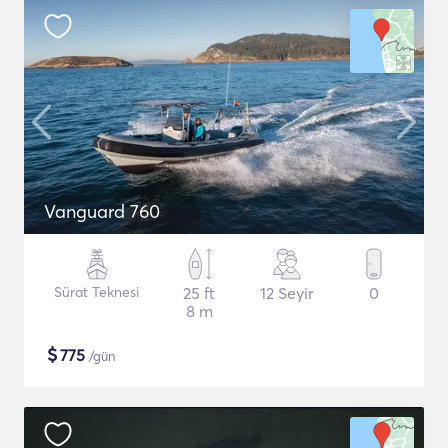
Vanguard 760
Sürat Teknesi
25 ft
12 Seyir
0
8 m
$
775
/gün