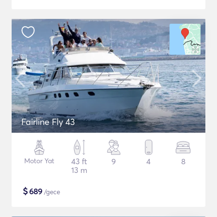
Fairline Fly 43
Motor Yat
43 ft
9
4
8
13 m
$
689
/gece