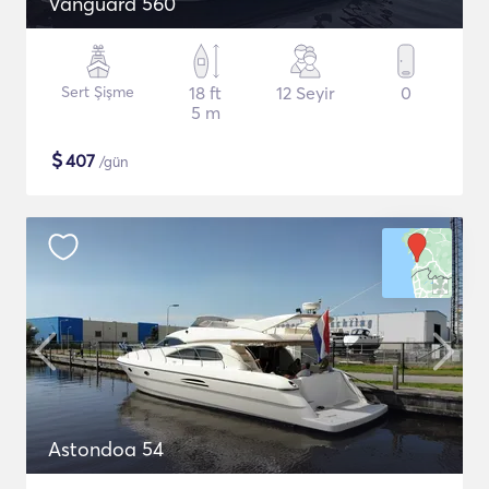
Vanguard 560
Sert Şişme
18 ft
12 Seyir
0
5 m
$
407
/gün
Astondoa 54