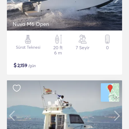
Nuva M6 Open
Sürat Teknesi
20 ft
7 Seyir
0
6 m
$
2,159
/gün