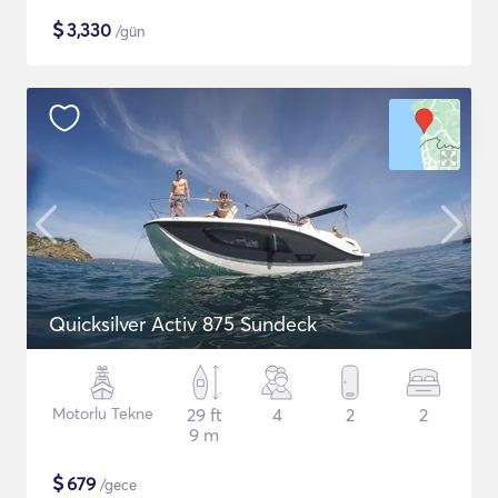
$
3,330
/gün
Quicksilver Activ 875 Sundeck
Motorlu Tekne
29 ft
4
2
2
9 m
$
679
/gece