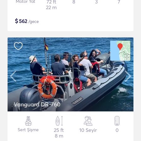
Motor Yat
72 ft
8
3
7
22 m
$
562
/gece
Vanguard DR-760
Sert Şişme
25 ft
10 Seyir
0
8 m