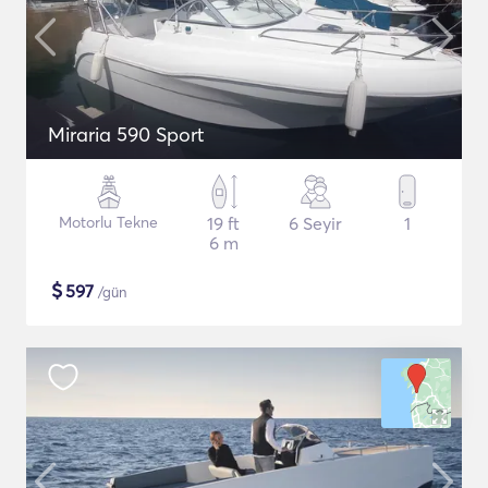
Miraria 590 Sport
Motorlu Tekne
19 ft
6 Seyir
1
6 m
$
597
/gün