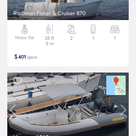
Rodman Fisher & Cruiser 870
Motor Yat
28 ft
2
1
1
9 m
$
401
/gece