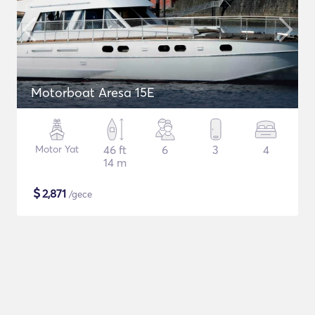
Motorboat Aresa 15E
Motor Yat
46 ft
6
3
4
14 m
$
2,871
/gece