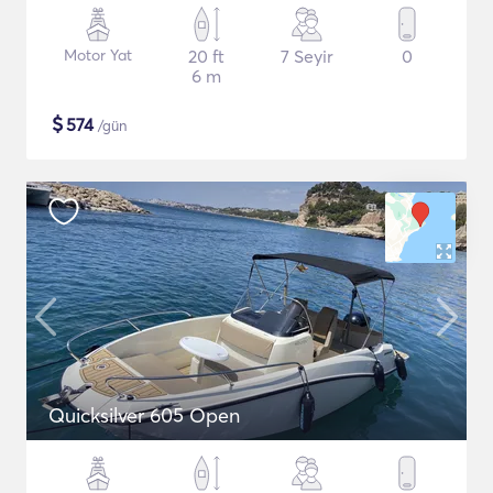
Motor Yat
20 ft
7 Seyir
0
6 m
$
574
/gün
Quicksilver 605 Open