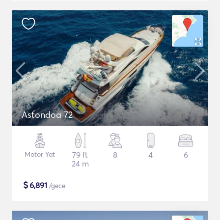
Astondoa 72
Motor Yat
79 ft
8
4
6
24 m
$
6,891
/gece