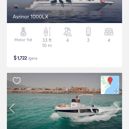
Asrinor 1000LX
Motor Yat
33 ft
4
3
4
10 m
$
1,722
/gece