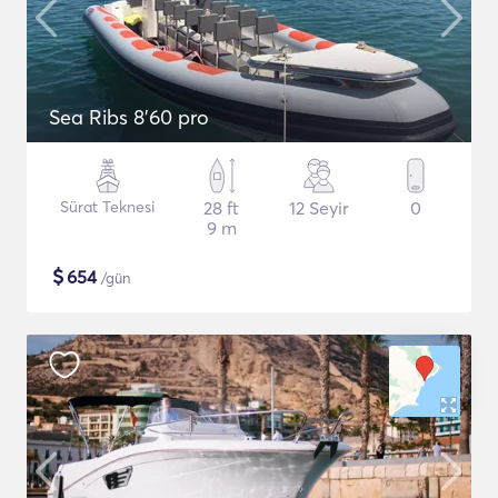
Sea Ribs 8'60 pro
Sürat Teknesi
28 ft
12 Seyir
0
9 m
$
654
/gün