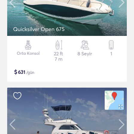
Quicksilver Open 675
Orta Konsol
22 ft
8 Seyir
1
7 m
$
631
/gün