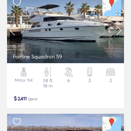
Fairline Squadron 59
Motor Yat
58 ft
6
3
3
18 m
$
2,411
/gece