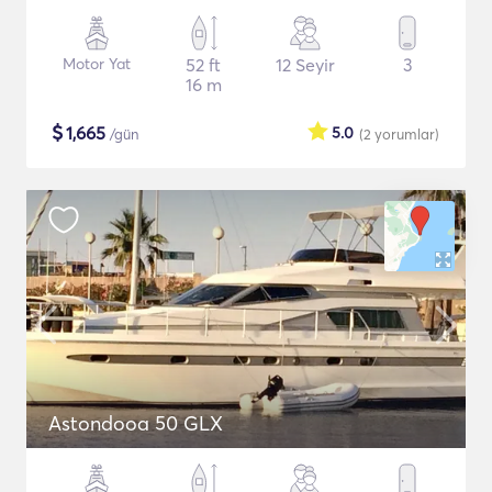
Motor Yat
52 ft
12 Seyir
3
16 m
$
1,665
5.0
/gün
(2
yorumlar
)
Astondooa 50 GLX