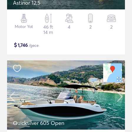
Astinor 12,5
Motor Yat
46 ft
4
2
2
14 m
$
1,746
/gece
Quicksilver 605 Open