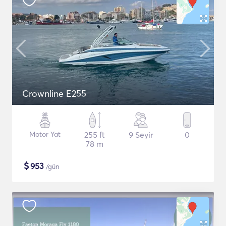
Crownline E255
Motor Yat
255 ft
9 Seyir
0
78 m
$
953
/gün