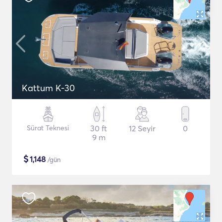
Kattum K-30
Sürat Teknesi
30 ft
12 Seyir
0
9 m
$
1,148
/gün