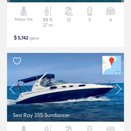
Motor Yat
88 ft
12
5
6
27 m
$
5,742
/gece
Sea Ray 355 Sundancer