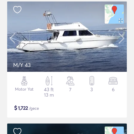
M/Y 43
Motor Yat
43 ft
7
3
6
13 m
$
1,722
/gece