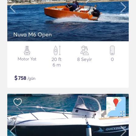
Nuva M6 Open
Motor Yat
20 ft
8 Seyir
0
6 m
$
758
/gün