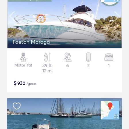
Faeton Moraga
Motor Yat
39 ft
6
2
1
12 m
$
930
/gece