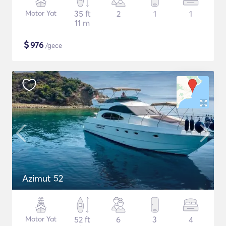
Motor Yat
35 ft
2
1
1
11 m
$
976
/gece
Azimut 52
Motor Yat
52 ft
6
3
4