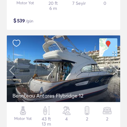
Motor Yat
20 ft
7 Seyir
0
6 m
$
539
/gün
Beneteau Antares Flybridge 12
Motor Yat
43 ft
4
2
2
13 m