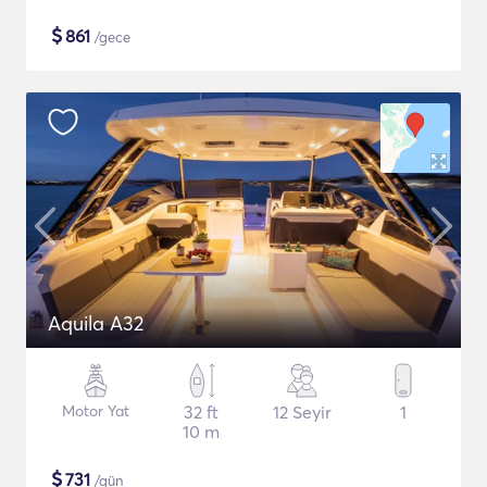
$
861
/gece
Aquila A32
Motor Yat
32 ft
12 Seyir
1
10 m
$
731
/gün