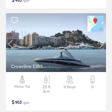
$
953
/gün
Crownline E255
Motor Yat
25 ft
9 Seyir
0
8 m
$
953
/gün