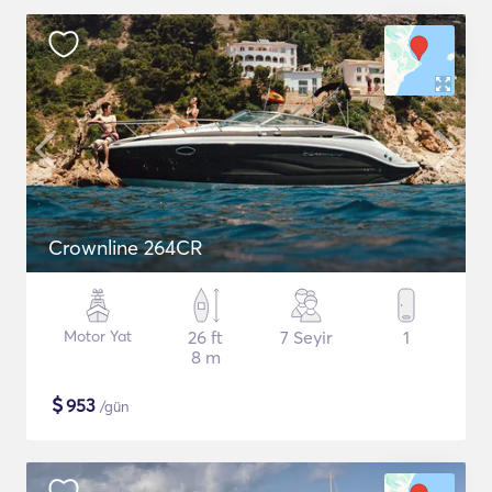
Crownline 264CR
Motor Yat
26 ft
7 Seyir
1
8 m
$
953
/gün