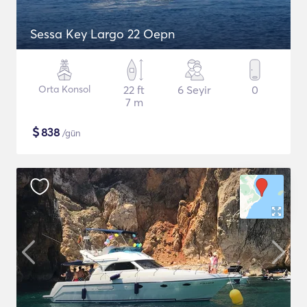
Sessa Key Largo 22 Oepn
Orta Konsol
22 ft
6 Seyir
0
7 m
$
838
/gün