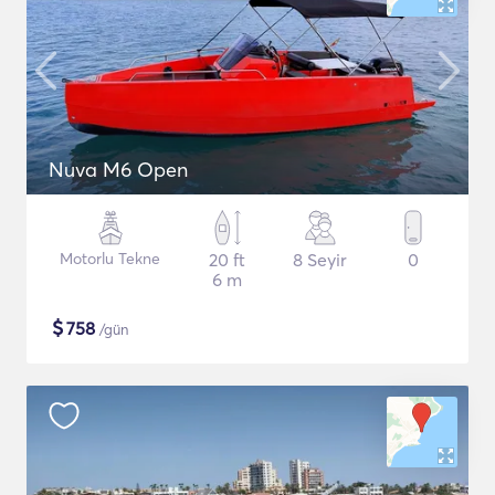
Nuva M6 Open
Motorlu Tekne
20 ft
8 Seyir
0
6 m
$
758
/gün