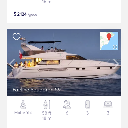
16 m
$
2,124
/gece
Fairline Squadron 59
Motor Yat
58 ft
6
3
3
18 m