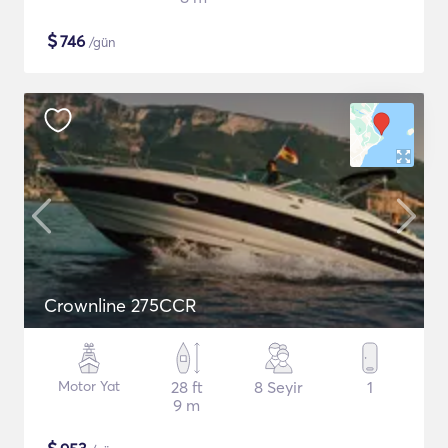
$
746
/gün
Crownline 275CCR
Motor Yat
28 ft
8 Seyir
1
9 m