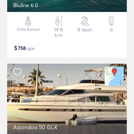
Bluline 6.0
Orta Konsol
19 ft
8 Seyir
0
6 m
$
758
/gün
Astondoa 50 GLX