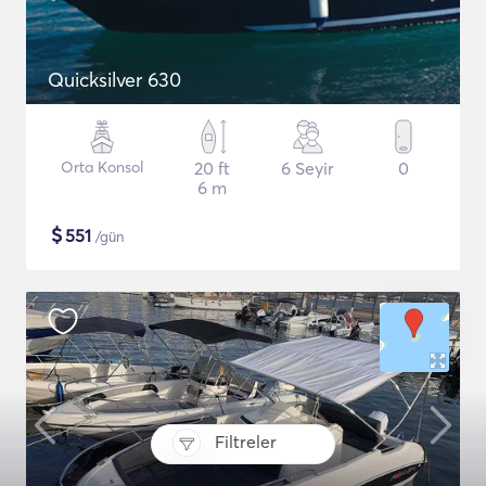
Quicksilver 630
Orta Konsol
20 ft
6 Seyir
0
6 m
$
551
/gün
Filtreler