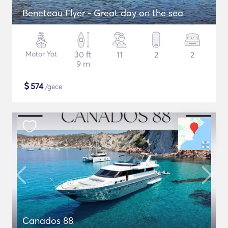
Beneteau Flyer - Great day on the sea
Motor Yat
30 ft
11
2
2
9 m
$
574
/gece
Canados 88