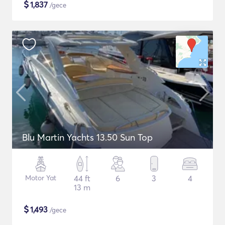
$
1,837
/gece
Blu Martin Yachts 13.50 Sun Top
Motor Yat
44 ft
6
3
4
13 m
$
1,493
/gece