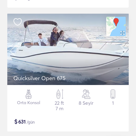
Quicksilver Open 675
Orta Konsol
22 ft
8 Seyir
1
7 m
$
631
/gün