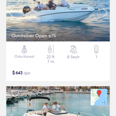
Quicksilver Open 675
Orta Konsol
22 ft
8 Seyir
1
7 m
$
643
/gün