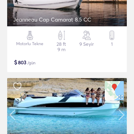
Jeanneau Cap Camarat 8.5 CC
Motorlu Tekne
28 ft
9 Seyir
1
9 m
$
803
/gün