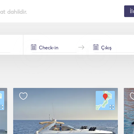
İ
t dahildir.