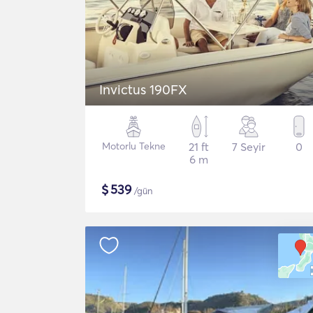
Invictus 190FX
Motorlu Tekne
21 ft
7 Seyir
0
6 m
$
539
/gün