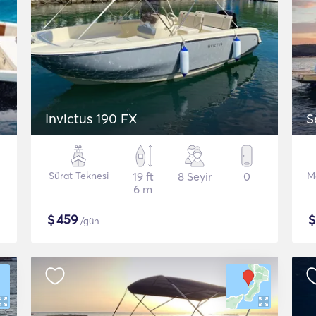
Invictus 190 FX
S
Sürat Teknesi
19 ft
8 Seyir
0
M
6 m
$
459
/gün