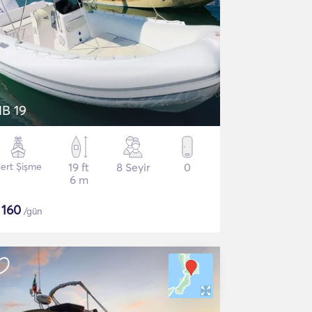
IB 19
ert Şişme
19 ft
8 Seyir
0
6 m
$
160
/gün