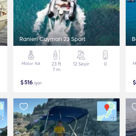
Ranieri Cayman 23 Sport
B
Motor Yat
23 ft
12 Seyir
0
M
7 m
$
516
/gün