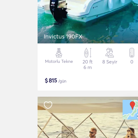
Invictus 190FX
Motorlu Tekne
20 ft
8 Seyir
0
6 m
$
815
/gün