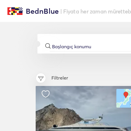
BednBlue
| Fiyata her zaman müretteba
Filtreler