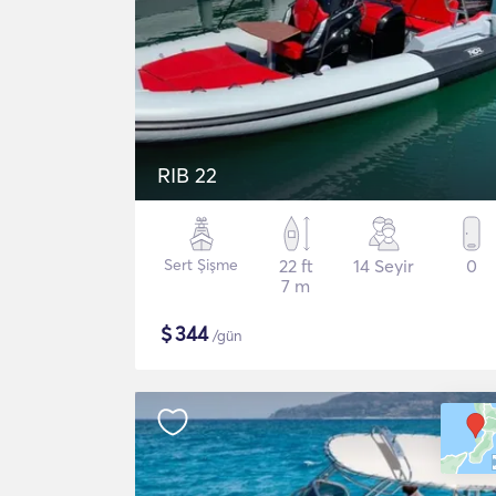
RIB 22
Sert Şişme
22 ft
14 Seyir
0
7 m
$
344
/gün