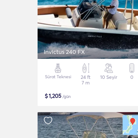
Invictus 240 FX
Sürat Teknesi
24 ft
10 Seyir
0
7 m
$
1,205
/gün