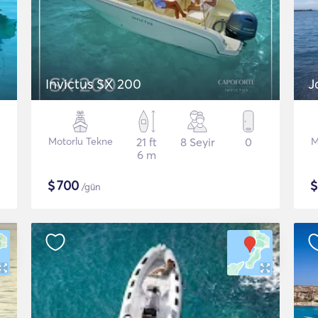
Invictus SX 200
J
Motorlu Tekne
21 ft
8 Seyir
0
M
6 m
$
700
/gün