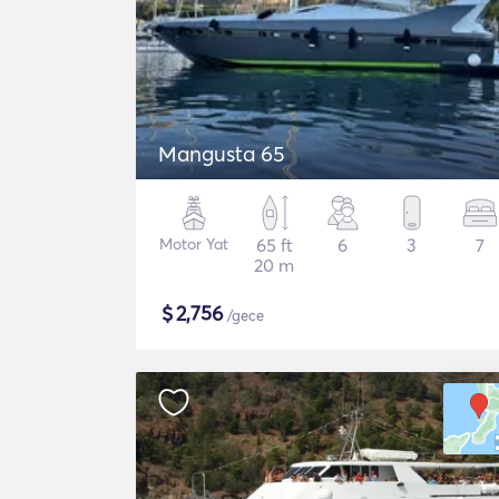
Mangusta 65
Motor Yat
65 ft
6
3
7
20 m
$
2,756
/gece