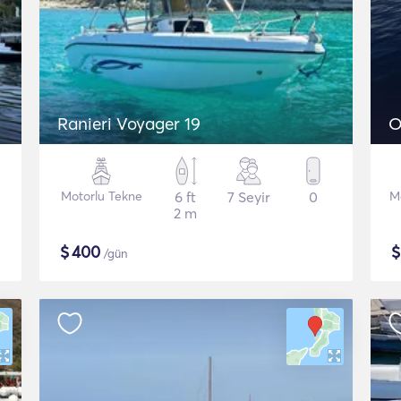
Ranieri Voyager 19
O
Motorlu Tekne
6 ft
7 Seyir
0
M
2 m
$
400
/gün