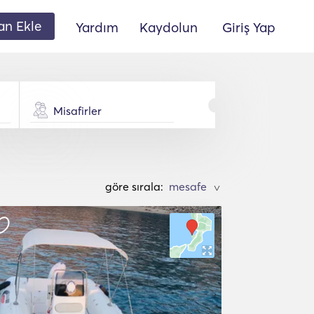
lan Ekle
Yardım
Kaydolun
Giriş Yap
Misafirler
göre sırala:
>