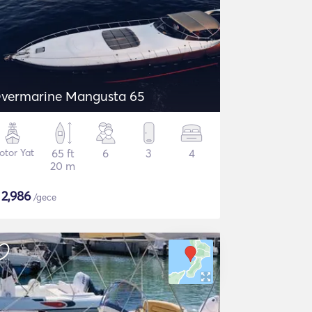
vermarine Mangusta 65
otor Yat
65 ft
6
3
4
20 m
$
2,986
/gece