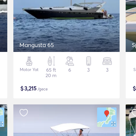
Mangusta 65
S
Motor Yat
65 ft
6
3
3
S
20 m
$
3,215
/gece