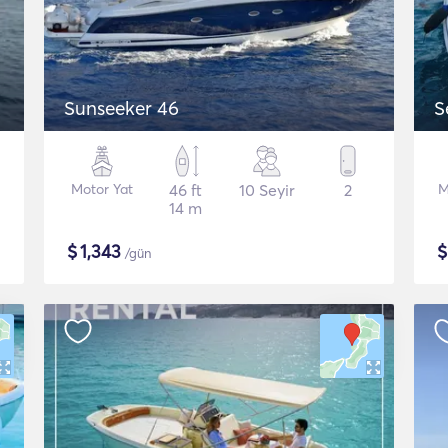
Sunseeker 46
S
Motor Yat
46 ft
10 Seyir
2
M
14 m
$
1,343
/gün