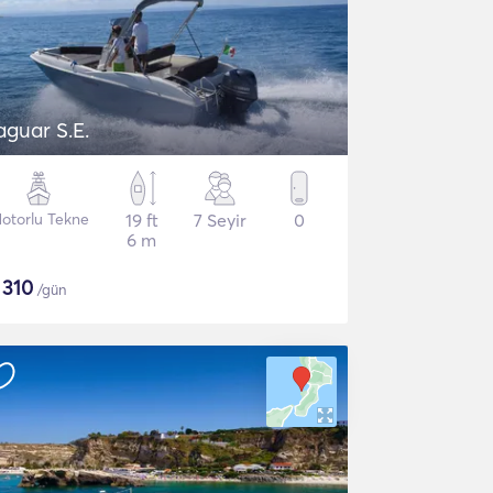
aguar S.E.
otorlu Tekne
19 ft
7 Seyir
0
6 m
$
310
/gün