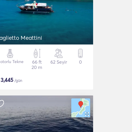
aglietto Meattini
otorlu Tekne
66 ft
62 Seyir
0
20 m
$
3,445
/gün