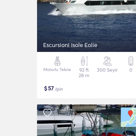
Escursioni Isole Eolie
Motorlu Tekne
92 ft
300 Seyir
0
28 m
$
57
/gün