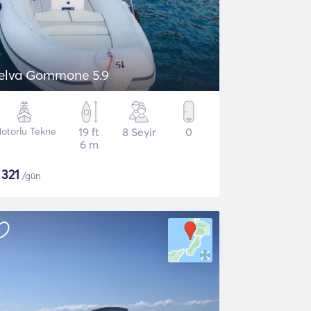
elva Gommone 5.9
otorlu Tekne
19 ft
8 Seyir
0
6 m
$
321
/gün