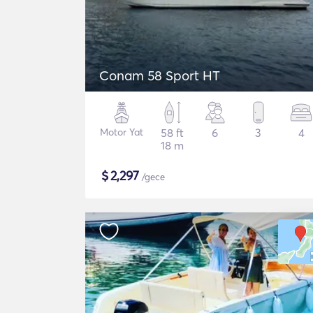
Conam 58 Sport HT
Motor Yat
58 ft
6
3
4
18 m
$
2,297
/gece