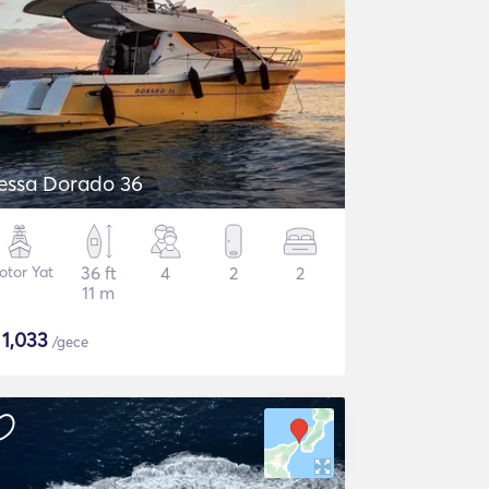
essa Dorado 36
otor Yat
36 ft
4
2
2
11 m
$
1,033
/gece