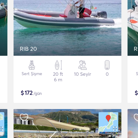
RIB 20
R
Sert Şişme
20 ft
10 Seyir
0
S
6 m
$
172
/gün