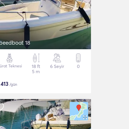
peedboat 18
ürat Teknesi
18 ft
6 Seyir
0
5 m
$
413
/gün