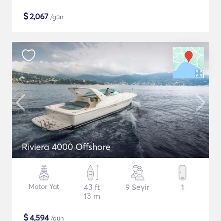
$
2,067
/gün
Riviera 4000 Offshore
Motor Yat
43 ft
9 Seyir
1
13 m
$
4,594
/gün