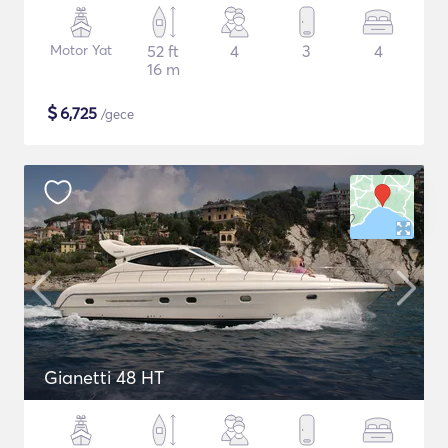
Motor Yat
52 ft
4
3
4
16 m
$
6,725
/gece
Gianetti 48 HT