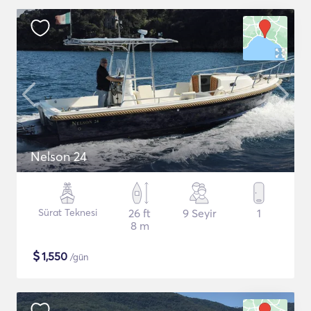
Nelson 24
Sürat Teknesi
26 ft
9 Seyir
1
8 m
$
1,550
/gün