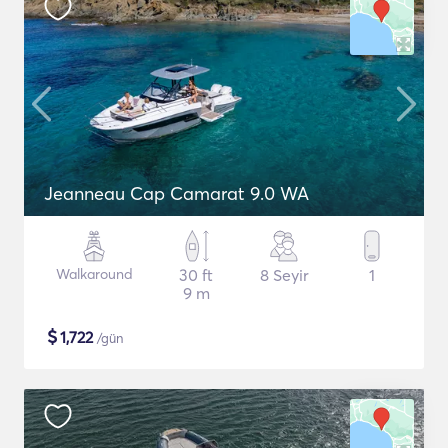
Jeanneau Cap Camarat 9.0 WA
Walkaround
30 ft
8 Seyir
1
9 m
$
1,722
/gün