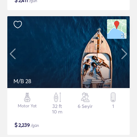
$
2,411
/gün
M/B 28
Motor Yat
32 ft
6 Seyir
1
10 m
$
2,239
/gün