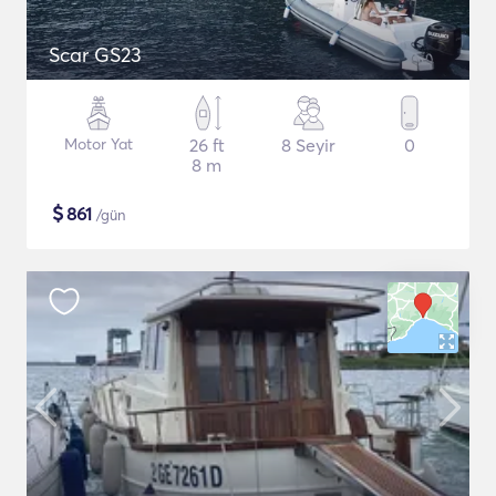
Scar GS23
Motor Yat
26 ft
8 Seyir
0
8 m
$
861
/gün