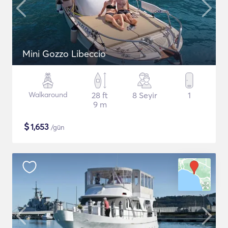
Mini Gozzo Libeccio
Walkaround
28 ft
8 Seyir
1
9 m
$
1,653
/gün