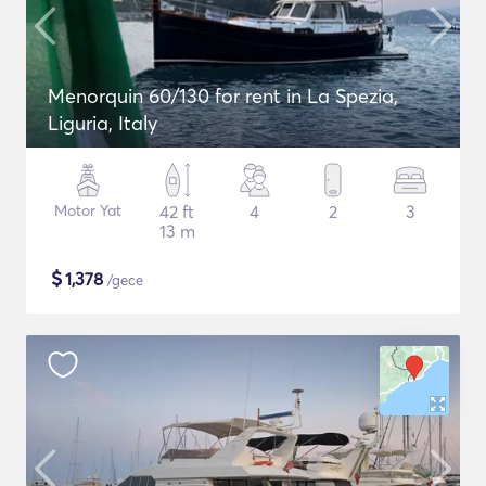
Menorquin 60/130 for rent in La Spezia,
Liguria, Italy
Motor Yat
42 ft
4
2
3
13 m
$
1,378
/gece