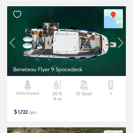
Beneteau Flyer 9 Spacedeck
Orta Konsol
30 ft
10 Seyir
1
9 m
$
1,722
/gün