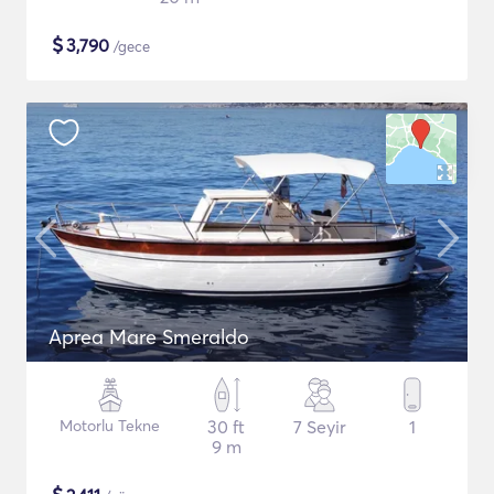
$
3,790
/gece
Aprea Mare Smeraldo
Motorlu Tekne
30 ft
7 Seyir
1
9 m