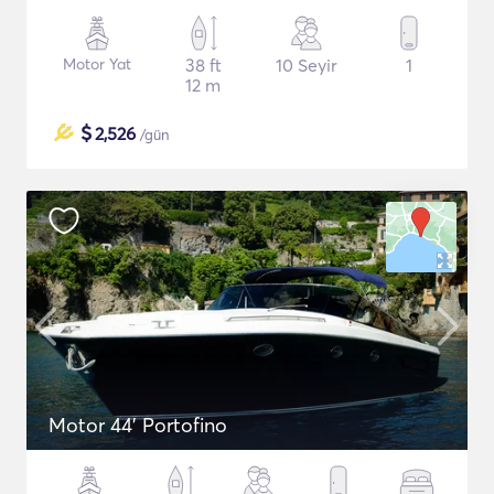
Motor Yat
38 ft
10 Seyir
1
12 m
$
2,526
/gün
Motor 44' Portofino