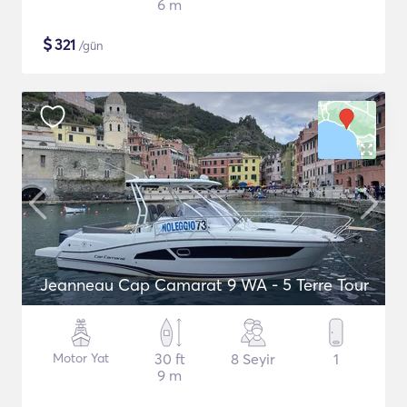
6 m
$
321
/gün
Jeanneau Cap Camarat 9 WA - 5 Terre Tour
Motor Yat
30 ft
8 Seyir
1
9 m