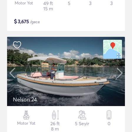
Motor Yat
49 ft
5
3
3
15 m
$
3,675
/gece
Nelson 24
Motor Yat
26 ft
5 Seyir
0
8 m