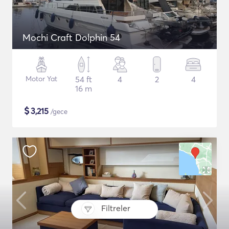
Mochi Craft Dolphin 54
Motor Yat
54 ft
4
2
4
16 m
$
3,215
/gece
Filtreler