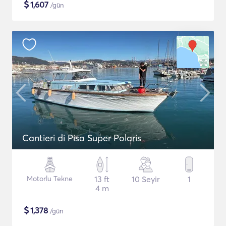
$
1,607
/gün
Cantieri di Pisa Super Polaris
Motorlu Tekne
13 ft
10 Seyir
1
4 m
$
1,378
/gün