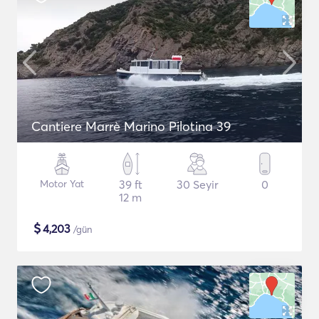
Cantiere Marrè Marino Pilotina 39
Motor Yat
39 ft
30 Seyir
0
12 m
$
4,203
/gün