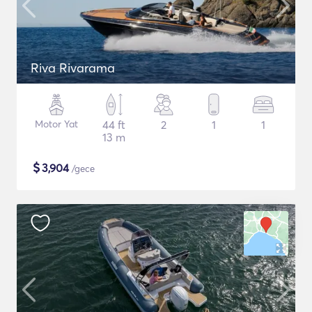
Riva Rivarama
Motor Yat
44 ft
2
1
1
13 m
$
3,904
/gece