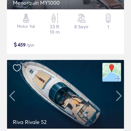
Menorquin MY1000
Motor Yat
33 ft
8 Seyir
1
10 m
$
459
/gün
Riva Rivale 52