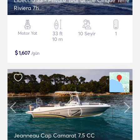
Libeccio 33 - Private Tour of the Cinque Terre
Riviera 7h
Motor Yat
33 ft
10 Seyir
1
10 m
$
1,607
/gün
Jeanneau Cap Camarat 7.5 CC