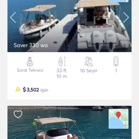
Saver 330 wa
Sürat Teknesi
33 ft
10 Seyir
1
10 m
$
3,502
/gün