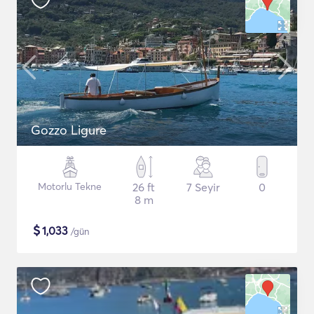
Gozzo Ligure
Motorlu Tekne
26 ft
7 Seyir
0
8 m
$
1,033
/gün