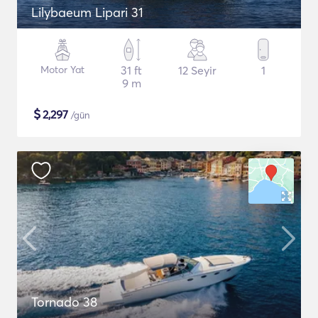
Lilybaeum Lipari 31
Motor Yat
31 ft
12 Seyir
1
9 m
$
2,297
/gün
Tornado 38