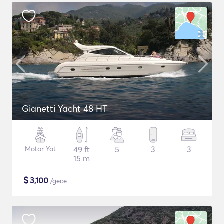
Gianetti Yacht 48 HT
Motor Yat
49 ft
5
3
3
15 m
$
3,100
/gece