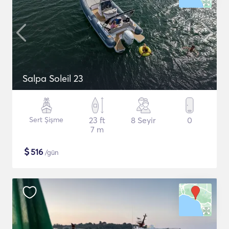
Salpa Soleil 23
Sert Şişme
23 ft
8 Seyir
0
7 m
$
516
/gün