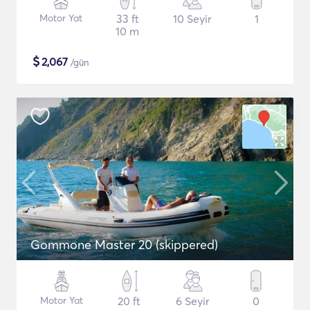
Motor Yat
33 ft
10 Seyir
1
10 m
$
2,067
/gün
Gommone Master 20 (skippered)
Motor Yat
20 ft
6 Seyir
0