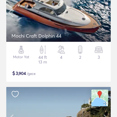
Mochi Craft Dolphin 44
Motor Yat
44 ft
4
2
3
13 m
$
3,904
/gece