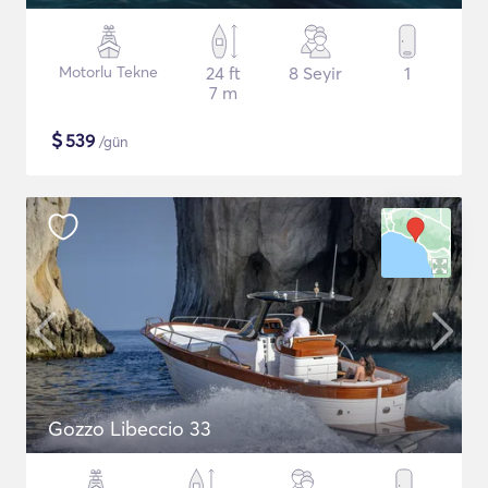
Motorlu Tekne
24 ft
8 Seyir
1
7 m
$
539
/gün
Gozzo Libeccio 33