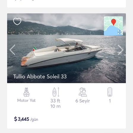
Tullio Abbate Soleil 33
Motor Yat
33 ft
6 Seyir
1
10 m
$
3,445
/gün