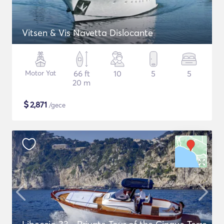
Vitsen & Vis Navetta Dislocante
Motor Yat
66 ft
10
5
5
20 m
$
2,871
/gece