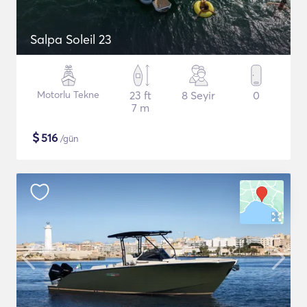
Salpa Soleil 23
Motorlu Tekne
23 ft
8 Seyir
0
7 m
$
516
/gün