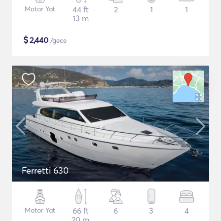
Motor Yat
44 ft
2
1
1
13 m
$
2,440
/gece
Ferretti 630
Motor Yat
66 ft
6
3
4
20 m