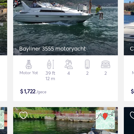
Bayliner 3555 motoryacht
C
Motor Yat
39 ft
4
2
2
12 m
$
1,722
/gece