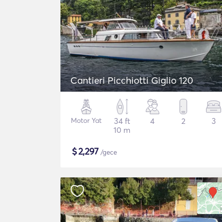
Cantieri Picchiotti Giglio 120
Motor Yat
34 ft
4
2
3
10 m
$
2,297
/gece