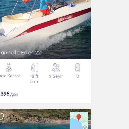
arinello Eden 22
rta Konsol
18 ft
9 Seyir
0
5 m
$
396
/gün