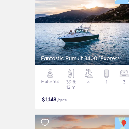
Fantastic Pursuit 3400 "Express"
Motor Yat
39 ft
4
1
3
12 m
$
1,148
/gece