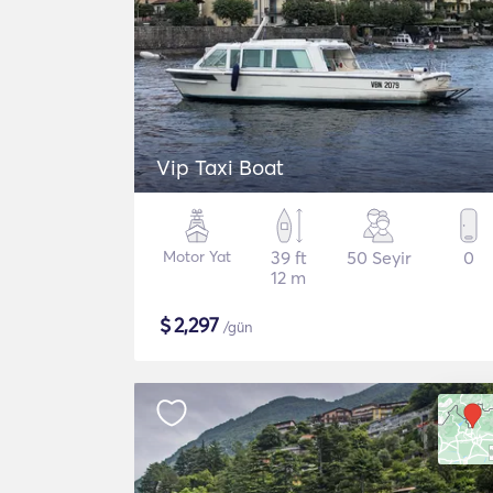
Vip Taxi Boat
Motor Yat
39 ft
50 Seyir
0
12 m
$
2,297
/gün