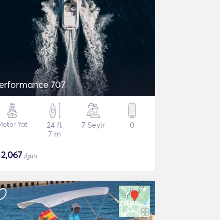
erformance 707
Motor Yat
24 ft
7 Seyir
0
7 m
$
2,067
/gün