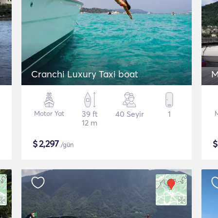
Cranchi Luxury Taxi boat
M
Motor Yat
39 ft
40 Seyir
1
12 m
$
2,297
/gün