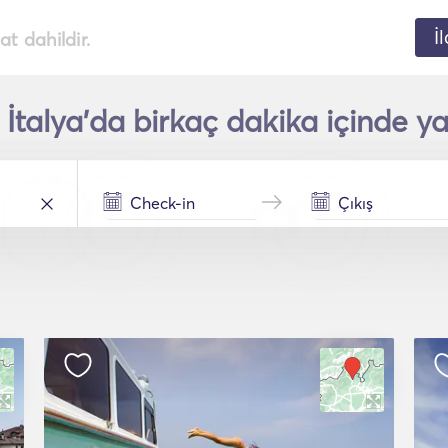
İ
t dahildir.
 İtalya'da birkaç dakika içinde yat