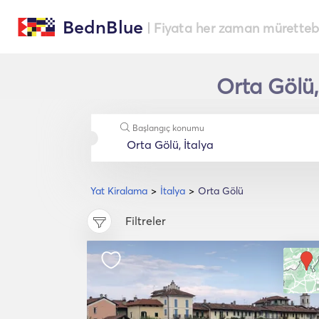
BednBlue
| Fiyata her zaman müretteba
Orta Gölü,
Başlangıç konumu
Yat Kiralama
İtalya
Orta Gölü
Filtreler