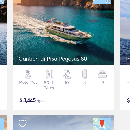
Cantieri di Pisa Pegasus 80
I
Motor Yat
80 ft
10
3
9
M
24 m
$
3,445
/gece