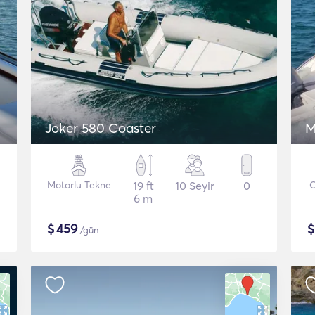
Joker 580 Coaster
M
Motorlu Tekne
19 ft
10 Seyir
0
O
6 m
$
459
/gün