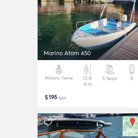
Marino Atom 450
Motorlu Tekne
13 ft
5 Seyir
0
4 m
$
195
/gün