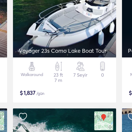
Voyager 23s Como Lake Boat Tour
P
Walkaround
23 ft
7 Seyir
0
7 m
$
1,837
/gün