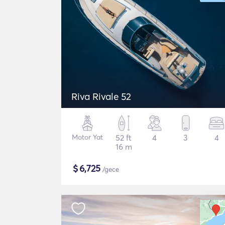
Riva Rivale 52
Motor Yat
52 ft
4
3
4
16 m
$
6,725
/gece