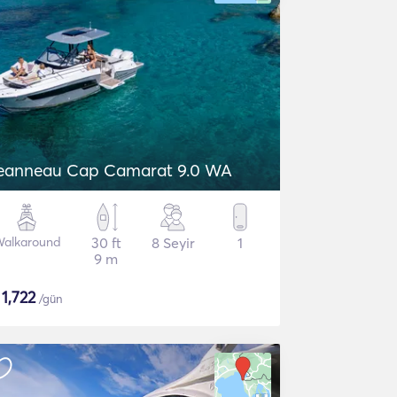
eanneau Cap Camarat 9.0 WA
alkaround
30 ft
8 Seyir
1
9 m
$
1,722
/gün