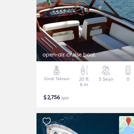
open-air cruise boat
Sürat Teknesi
20 ft
5 Seyir
0
6 m
$
2,756
/gün