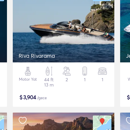
Riva Rivarama
J
Motor Yat
44 ft
2
1
1
W
13 m
$
3,904
/gece