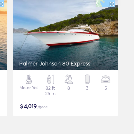
Palmer Johnson 80 Express
Motor Yat
82 ft
8
3
5
25 m
$
4,019
/gece