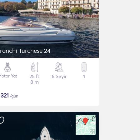
ranchi Turchese 24
Motor Yat
25 ft
6 Seyir
1
8 m
$
321
/gün