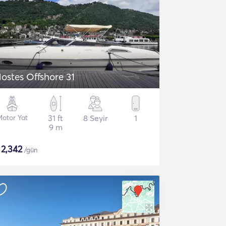
ostes Offshore 31
Motor Yat
31 ft
8 Seyir
1
9 m
$
2,342
/gün