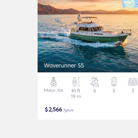
Waverunner 55
Motor Yat
61 ft
6
3
3
19 m
$
2,566
/gece