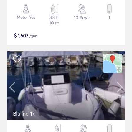
Motor Yat
33 ft
10 Seyir
1
10 m
$
1,607
/gün
Bluline 17