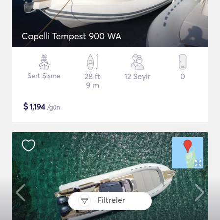
Capelli Tempest 900 WA
Sert Şişme
28 ft
12 Seyir
0
9 m
$
1,194
/gün
Filtreler