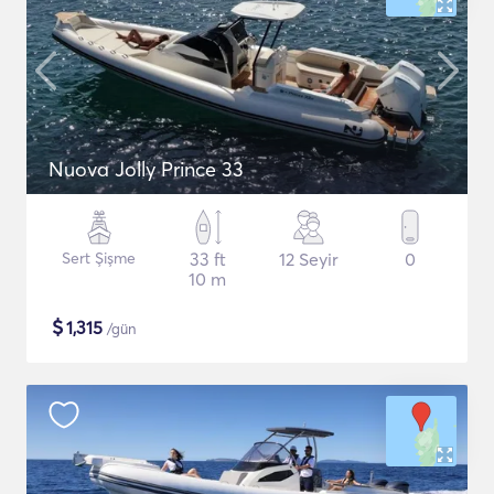
Nuova Jolly Prince 33
Sert Şişme
33 ft
12 Seyir
0
10 m
$
1,315
/gün