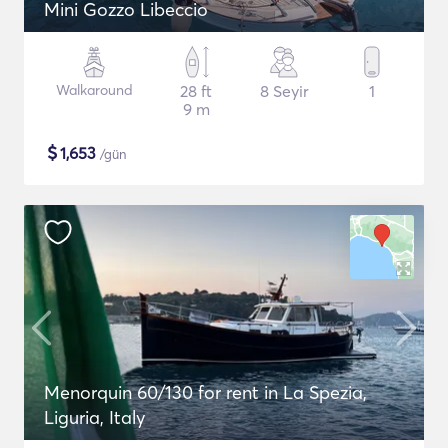
Mini Gozzo Libeccio
Walkaround
28 ft
8 Seyir
1
9 m
$
1,653
/gün
Menorquin 60/130 for rent in La Spezia,
Liguria, Italy