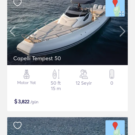
Capelli Tempest 50
Motor Yat
50 ft
12 Seyir
0
15 m
$
3,822
/gün