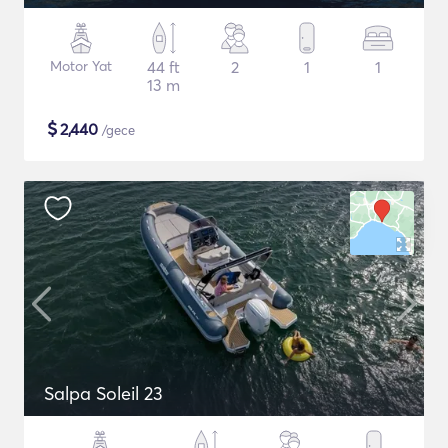
Motor Yat
44 ft
2
1
1
13 m
$
2,440
/gece
Salpa Soleil 23