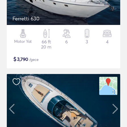
Ferretti 630
Motor Yat
66 ft
6
3
4
20 m
$
3,790
/gece