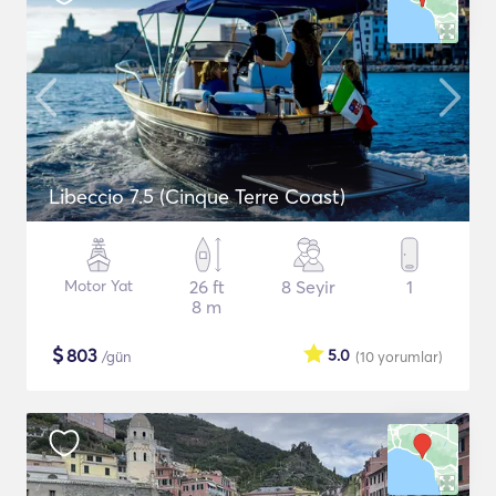
Libeccio 7.5 (Cinque Terre Coast)
Motor Yat
26 ft
8 Seyir
1
8 m
$
803
5.0
/gün
(10
yorumlar
)