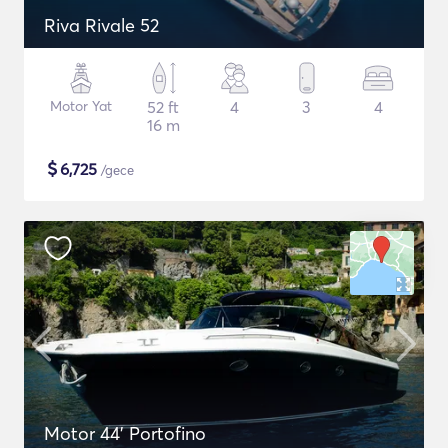
Riva Rivale 52
Motor Yat
52 ft
4
3
4
16 m
$
6,725
/gece
Motor 44' Portofino