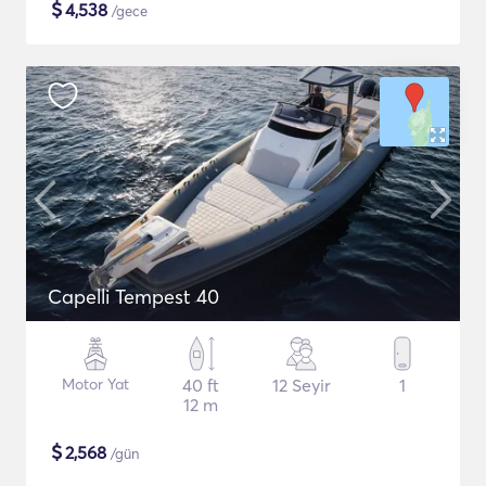
$
4,538
/gece
Capelli Tempest 40
Motor Yat
40 ft
12 Seyir
1
12 m
$
2,568
/gün