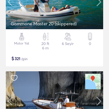
Gommone Master 20 (skippered)
Motor Yat
20 ft
6 Seyir
0
6 m
$
321
/gün