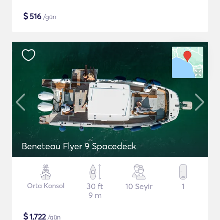
$
516
/gün
Beneteau Flyer 9 Spacedeck
Orta Konsol
30 ft
10 Seyir
1
9 m
$
1,722
/gün