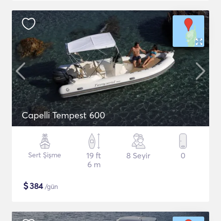
Capelli Tempest 600
Sert Şişme
19 ft
8 Seyir
0
6 m
$
384
/gün