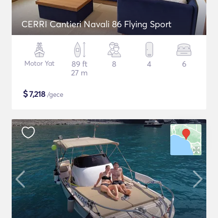
CERRI Cantieri Navali 86 Flying Sport
Motor Yat
89 ft
8
4
6
27 m
$
7,218
/gece