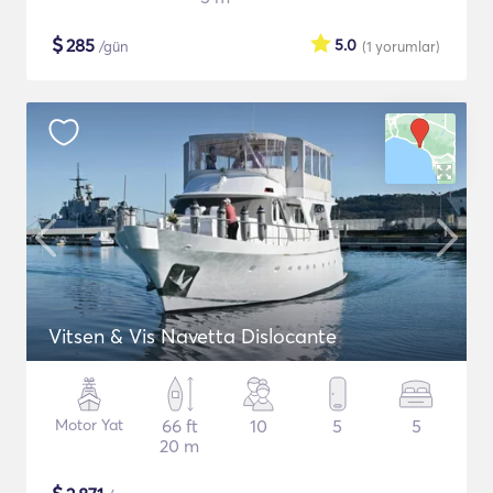
$
285
5.0
/gün
(1
yorumlar
)
Vitsen & Vis Navetta Dislocante
Motor Yat
66 ft
10
5
5
20 m