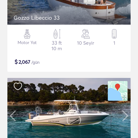
Gozzo Libeccio 33
Motor Yat
33 ft
10 Seyir
1
10 m
$
2,067
/gün