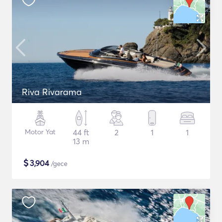
Riva Rivarama
Motor Yat
44 ft
2
1
1
13 m
$
3,904
/gece