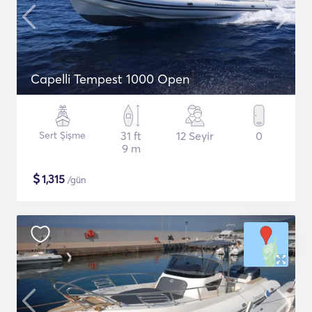
Capelli Tempest 1000 Open
Sert Şişme
31 ft
12 Seyir
0
9 m
$
1,315
/gün