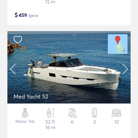
12 m
$
459
/gece
Med Yacht 52
Motor Yat
52 ft
6
2
12
16 m