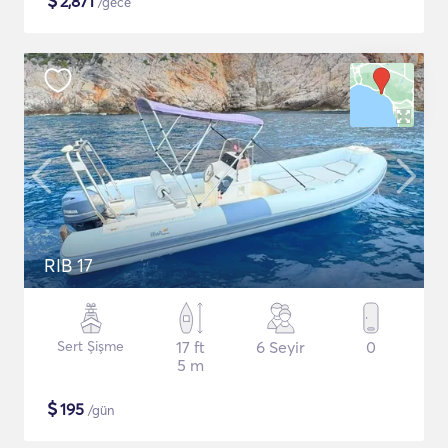
$
2,871
/gece
RIB 17
Sert Şişme
17 ft
6 Seyir
0
5 m
$
195
/gün