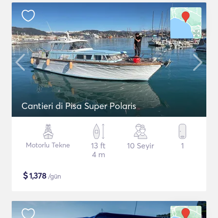
Cantieri di Pisa Super Polaris
Motorlu Tekne
13 ft
10 Seyir
1
4 m
$
1,378
/gün