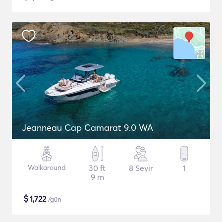
Jeanneau Cap Camarat 9.0 WA
Walkaround
30 ft
8 Seyir
1
9 m
$
1,722
/gün