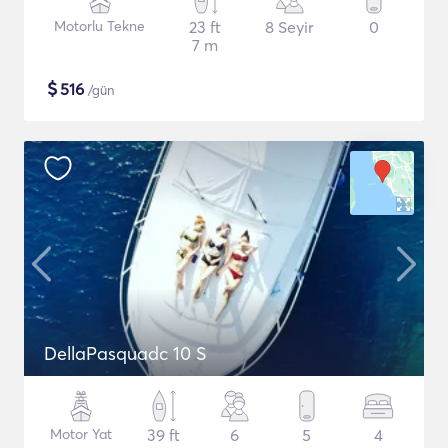
Motorlu Tekne
23 ft
8 Seyir
0
7 m
$
516
/gün
DellaPasquadc 10 S
Motor Yat
39 ft
6
5
4