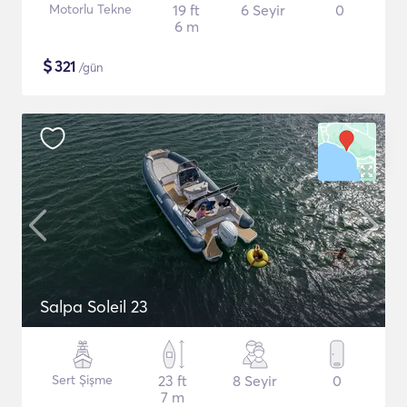
Motorlu Tekne
19 ft
6 Seyir
0
6 m
$
321
/gün
Salpa Soleil 23
Sert Şişme
23 ft
8 Seyir
0
7 m