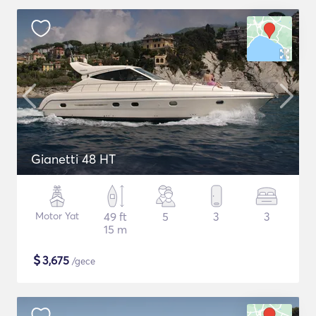
Gianetti 48 HT
Motor Yat
49 ft
5
3
3
15 m
$
3,675
/gece