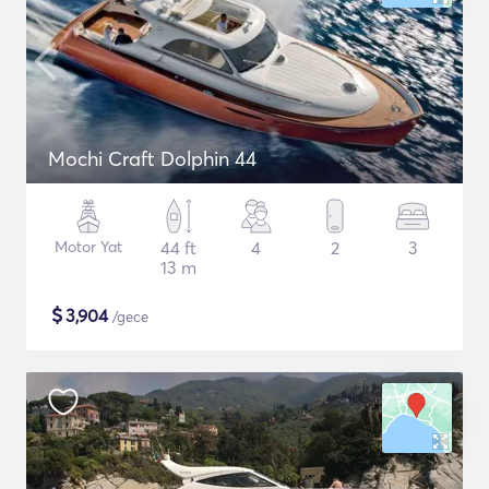
Mochi Craft Dolphin 44
Motor Yat
44 ft
4
2
3
13 m
$
3,904
/gece