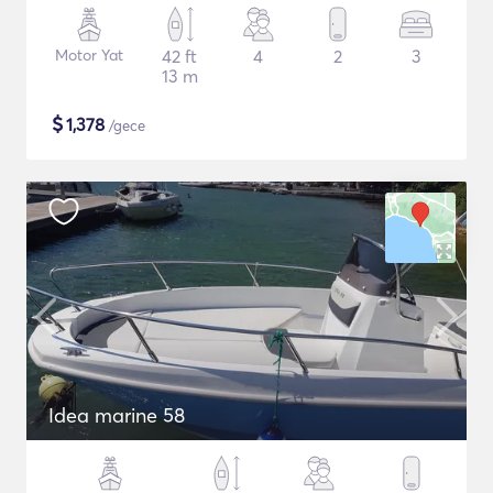
Motor Yat
42 ft
4
2
3
13 m
$
1,378
/gece
Idea marine 58