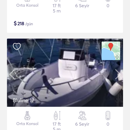
Orta Konsol
17 ft
6 Seyir
0
5 m
$
218
/gün
Bluline 17
Orta Konsol
17 ft
6 Seyir
0
5 m