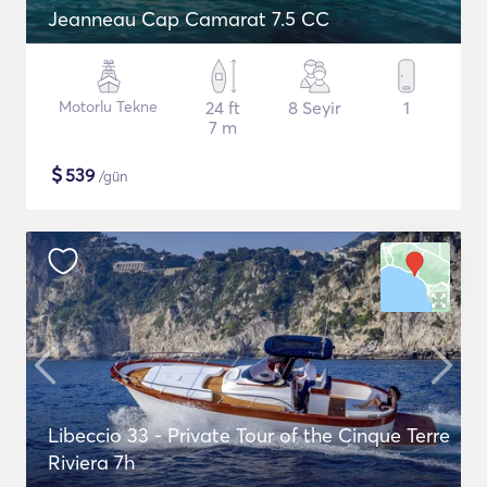
Jeanneau Cap Camarat 7.5 CC
Motorlu Tekne
24 ft
8 Seyir
1
7 m
$
539
/gün
Libeccio 33 - Private Tour of the Cinque Terre
Riviera 7h