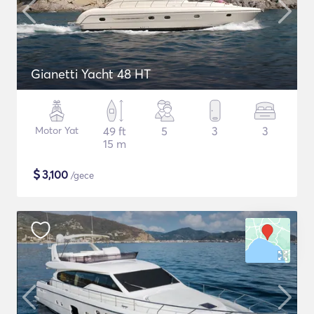
Gianetti Yacht 48 HT
Motor Yat
49 ft
5
3
3
15 m
$
3,100
/gece