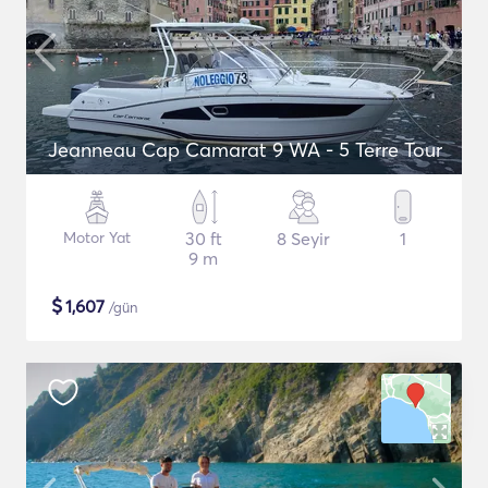
Jeanneau Cap Camarat 9 WA - 5 Terre Tour
Motor Yat
30 ft
8 Seyir
1
9 m
$
1,607
/gün