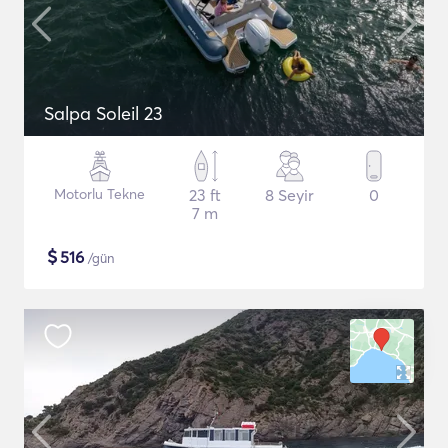
Salpa Soleil 23
Motorlu Tekne
23 ft
8 Seyir
0
7 m
$
516
/gün