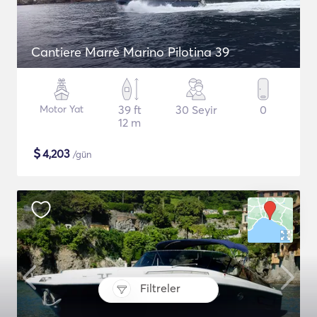
Cantiere Marrè Marino Pilotina 39
Motor Yat
39 ft
30 Seyir
0
12 m
$
4,203
/gün
Filtreler