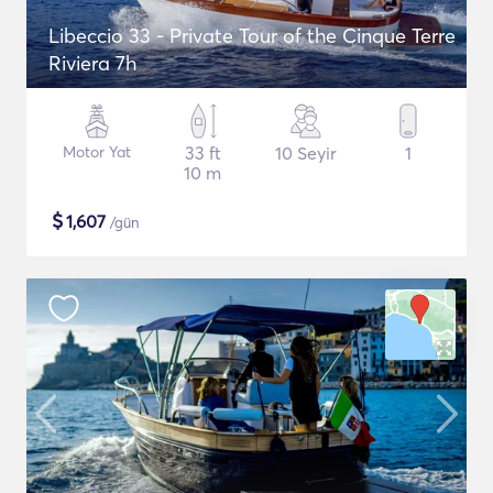
Libeccio 33 - Private Tour of the Cinque Terre
Riviera 7h
Motor Yat
33 ft
10 Seyir
1
10 m
$
1,607
/gün