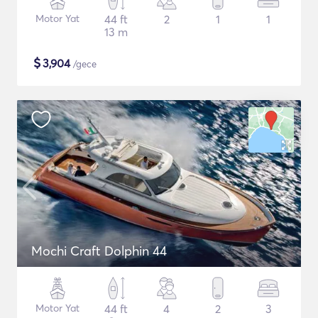
Motor Yat
44 ft
2
1
1
13 m
$
3,904
/gece
Mochi Craft Dolphin 44
Motor Yat
44 ft
4
2
3