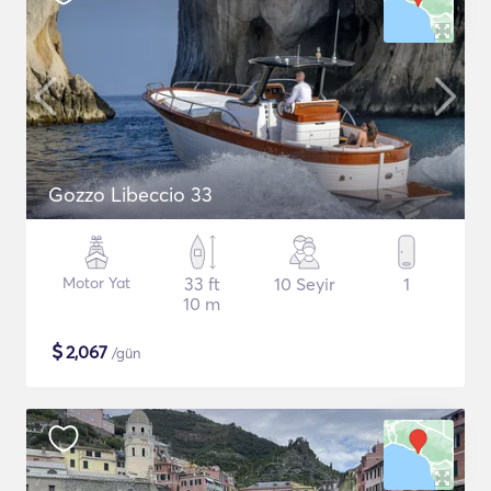
Gozzo Libeccio 33
Motor Yat
33 ft
10 Seyir
1
10 m
$
2,067
/gün