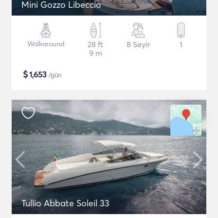
Mini Gozzo Libeccio
Walkaround
28 ft
8 Seyir
1
9 m
$
1,653
/gün
Tullio Abbate Soleil 33