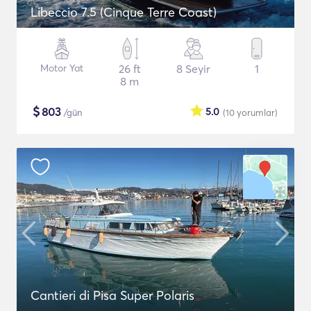
Libeccio 7.5 (Cinque Terre Coast)
Motor Yat
26 ft
8 Seyir
1
8 m
$
803
5.0
/gün
(10
yorumlar
)
Cantieri di Pisa Super Polaris