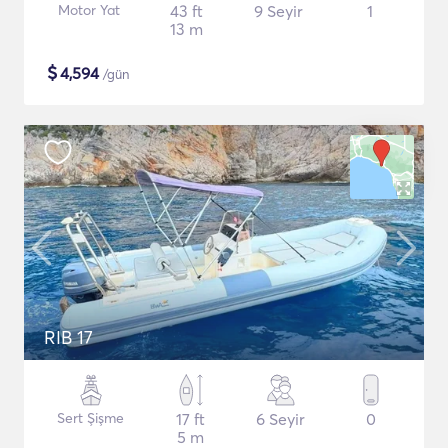
Motor Yat
43 ft
9 Seyir
1
13 m
$
4,594
/gün
RIB 17
Sert Şişme
17 ft
6 Seyir
0
5 m