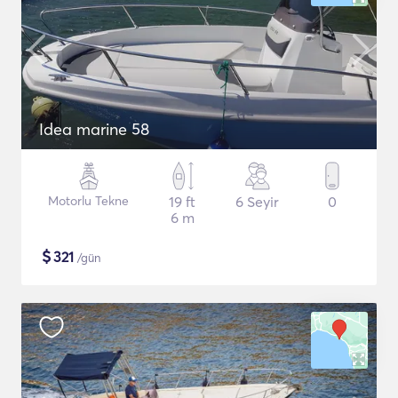
Idea marine 58
Motorlu Tekne
19 ft
6 Seyir
0
6 m
$
321
/gün