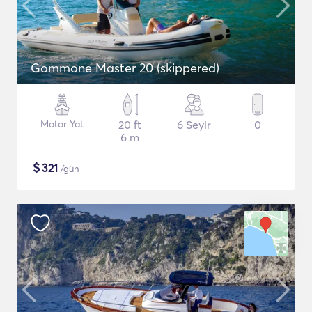
Gommone Master 20 (skippered)
Motor Yat
20 ft
6 Seyir
0
6 m
$
321
/gün