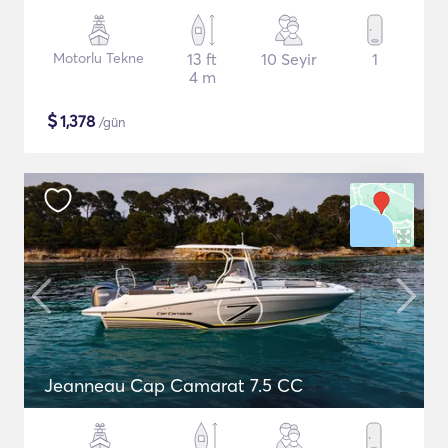
Motorlu Tekne
13 ft
10 Seyir
1
4 m
$
1,378
/gün
Jeanneau Cap Camarat 7.5 CC