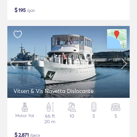
$
195
/gün
Vitsen & Vis Navetta Dislocante
Motor Yat
66 ft
10
5
5
20 m
$
2,871
/gece