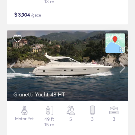
13 m
$
3,904
/gece
Gianetti Yacht 48 HT
Motor Yat
49 ft
5
3
3
15 m