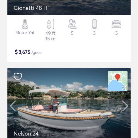
Gianetti 48 HT
Motor Yat
49 ft
5
3
3
15 m
$
3,675
/gece
Nelson 24