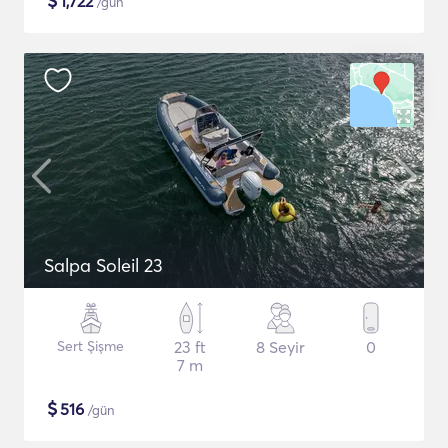
$
1,722
/gün
Salpa Soleil 23
Sert Şişme
23 ft
8 Seyir
0
7 m
$
516
/gün