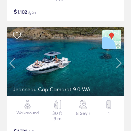
$
1,102
/gün
Jeanneau Cap Camarat 9.0 WA
Walkaround
30 ft
8 Seyir
1
9 m