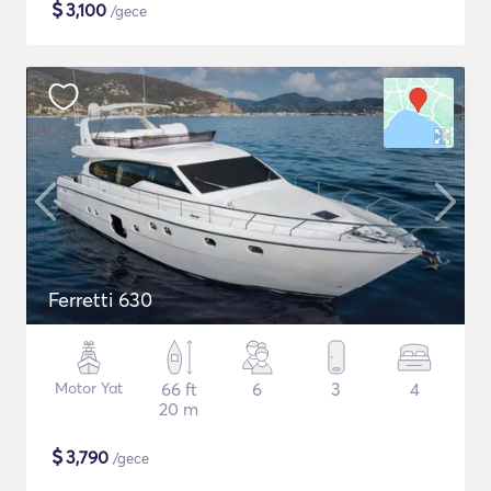
$
3,100
/gece
Ferretti 630
Motor Yat
66 ft
6
3
4
20 m
$
3,790
/gece