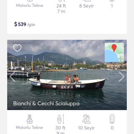
Motorlu Tekne
24 ft
8 Seyir
1
7 m
$
539
/gün
Bianchi & Cecchi Scialuppa
Motorlu Tekne
30 ft
10 Seyir
0
9 m