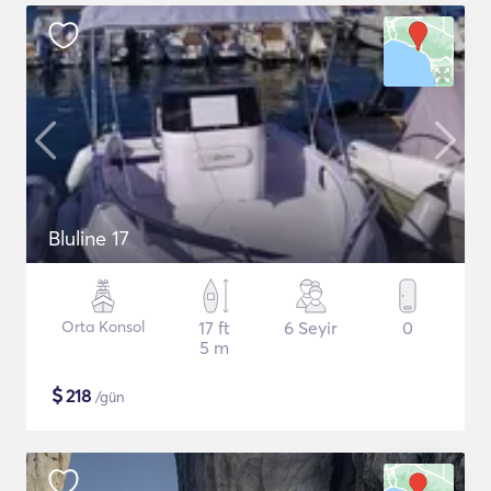
Bluline 17
Orta Konsol
17 ft
6 Seyir
0
5 m
$
218
/gün