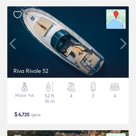
Riva Rivale 52
Motor Yat
52 ft
4
3
4
16 m
$
6,725
/gece