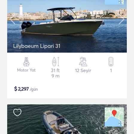
Lilybaeum Lipari 31
Motor Yat
31 ft
12 Seyir
1
9 m
$
2,297
/gün