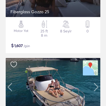
Fiberglass Gozzo 25
Motor Yat
25 ft
8 Seyir
0
8 m
$
1,607
/gün