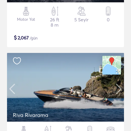
Motor Yat
26 ft
5 Seyir
0
8 m
$
2,067
/gün
Riva Rivarama