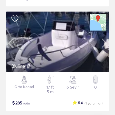
Bluline 17
Orta Konsol
17 ft
6 Seyir
0
5 m
$
285
5.0
/gün
(1
yorumlar
)