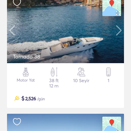
Tornado 38
Motor Yat
38 ft
10 Seyir
1
12 m
$
2,526
/gün