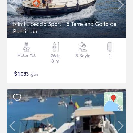
Mimi Libeccio Sport - 5 Terre end Golfo dei
Poeti tour
Motor Yat
26 ft
8 Seyir
1
8 m
$
1,033
/gün