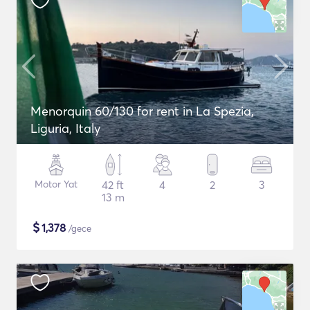
Menorquin 60/130 for rent in La Spezia,
Liguria, Italy
Motor Yat
42 ft
4
2
3
13 m
$
1,378
/gece