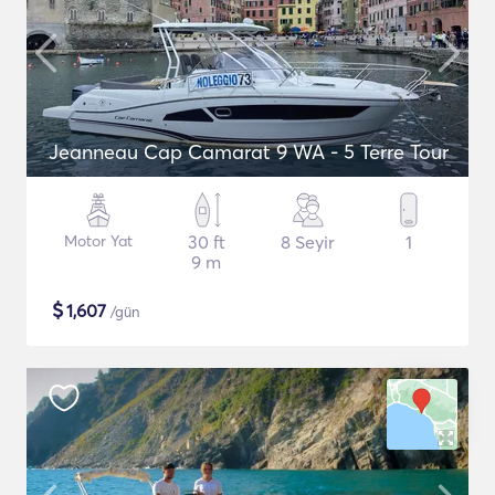
Jeanneau Cap Camarat 9 WA - 5 Terre Tour
Motor Yat
30 ft
8 Seyir
1
9 m
$
1,607
/gün