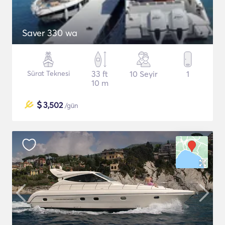
Saver 330 wa
Sürat Teknesi
33 ft
10 Seyir
1
10 m
$
3,502
/gün