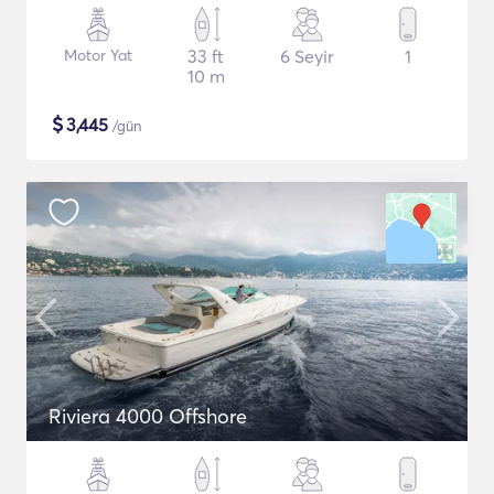
Motor Yat
33 ft
6 Seyir
1
10 m
$
3,445
/gün
Riviera 4000 Offshore