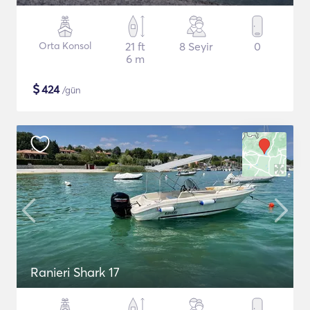
Orta Konsol
21 ft
8 Seyir
0
6 m
$
424
/gün
Ranieri Shark 17