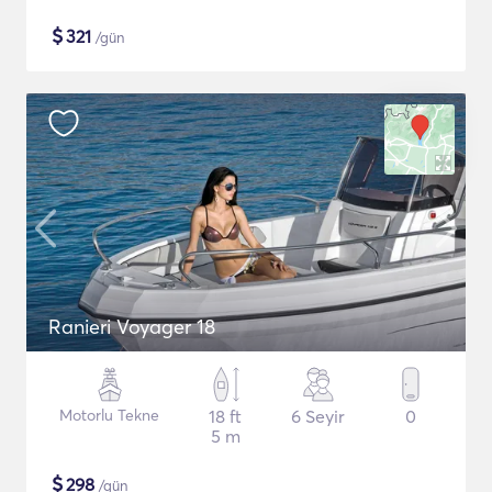
$
321
/gün
Ranieri Voyager 18
Motorlu Tekne
18 ft
6 Seyir
0
5 m
$
298
/gün