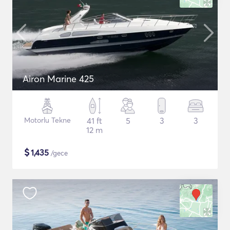
Airon Marine 425
Motorlu Tekne
41 ft
5
3
3
12 m
$
1,435
/gece