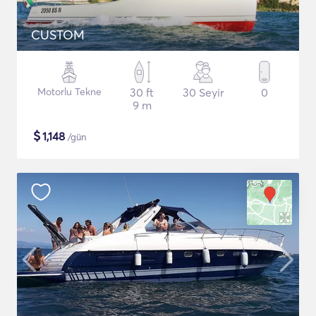
CUSTOM
Motorlu Tekne
30 ft
30 Seyir
0
9 m
$
1,148
/gün