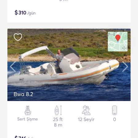
$
310
/gün
Bwa 8.2
Sert Şişme
25 ft
12 Seyir
0
8 m