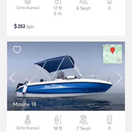
Orta Konsol
17 ft
6 Seyir
0
5 m
$
252
/gün
Marine 18
Orta Konsol
18 ft
7 Seyir
0