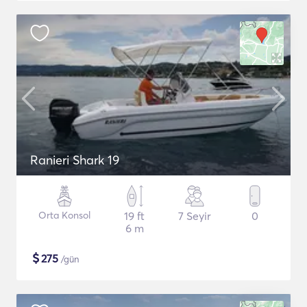
Ranieri Shark 19
Orta Konsol
19 ft
7 Seyir
0
6 m
$
275
/gün