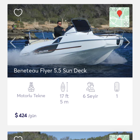
Beneteau Flyer 5.5 Sun Deck
Motorlu Tekne
17 ft
6 Seyir
1
5 m
$
424
/gün