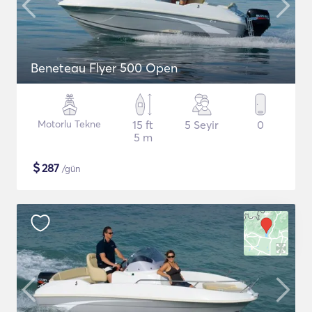
Beneteau Flyer 500 Open
Motorlu Tekne
15 ft
5 Seyir
0
5 m
$
287
/gün