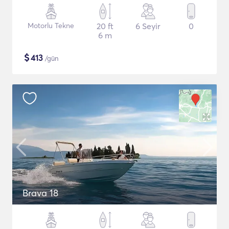
Motorlu Tekne
20 ft
6 Seyir
0
6 m
$
413
/gün
Brava 18