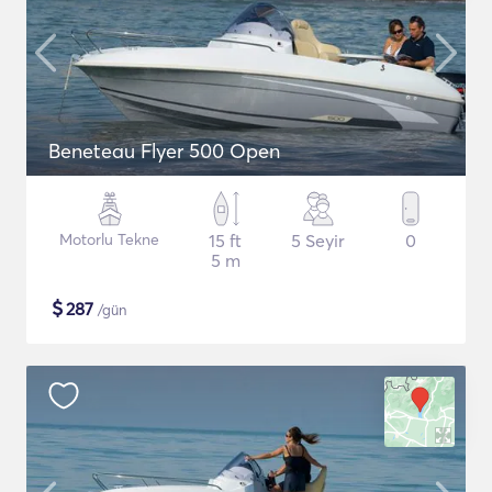
Beneteau Flyer 500 Open
Motorlu Tekne
15 ft
5 Seyir
0
5 m
$
287
/gün