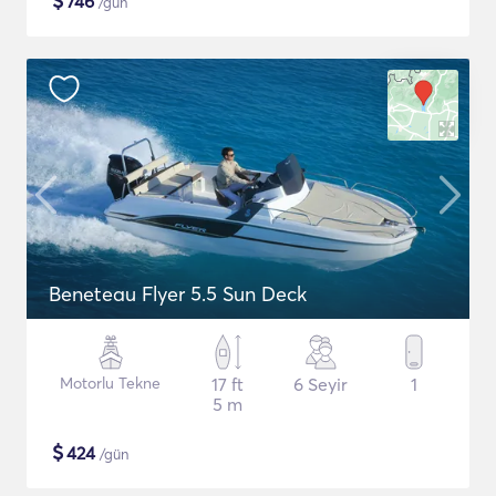
$
746
/gün
Beneteau Flyer 5.5 Sun Deck
Motorlu Tekne
17 ft
6 Seyir
1
5 m
$
424
/gün