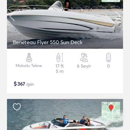
Beneteau Flyer 550 Sun Deck
Motorlu Tekne
17 ft
6 Seyir
0
5 m
$
367
/gün