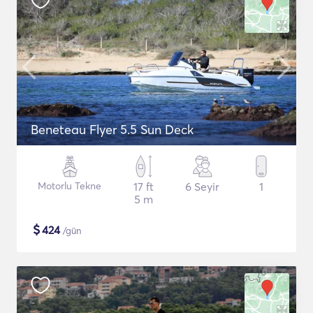
Beneteau Flyer 5.5 Sun Deck
Motorlu Tekne
17 ft
6 Seyir
1
5 m
$
424
/gün