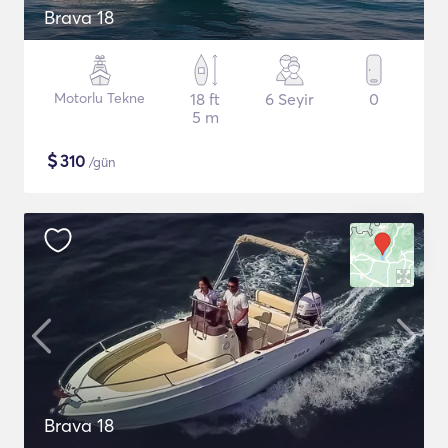
Brava 18
Motorlu Tekne
18 ft
6 Seyir
0
5 m
$
310
/gün
Brava 18