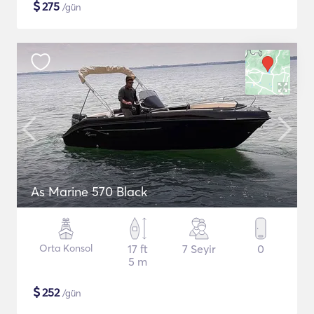
$
275
/gün
As Marine 570 Black
Orta Konsol
17 ft
7 Seyir
0
5 m
$
252
/gün