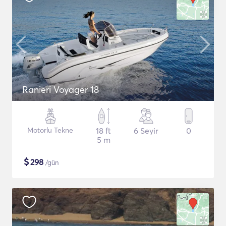
Ranieri Voyager 18
Motorlu Tekne
18 ft
6 Seyir
0
5 m
$
298
/gün