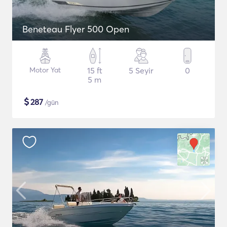
Beneteau Flyer 500 Open
Motor Yat
15 ft
5 Seyir
0
5 m
$
287
/gün