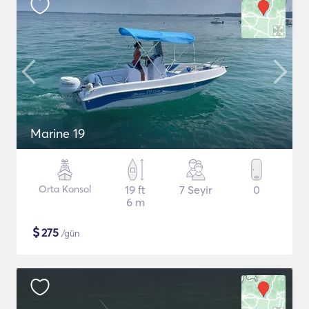
Marine 19
Orta Konsol
19 ft
7 Seyir
0
6 m
$
275
/gün