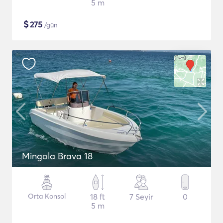
5 m
$
275
/gün
Mingola Brava 18
Orta Konsol
18 ft
7 Seyir
0
5 m