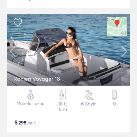
Ranieri Voyager 18
Motorlu Tekne
18 ft
6 Seyir
0
5 m
$
298
/gün