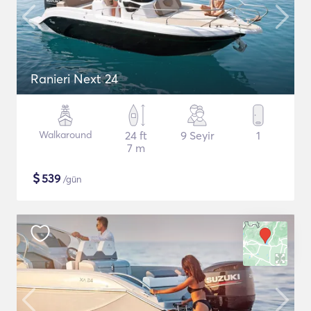
Ranieri Next 24
Walkaround
24 ft
9 Seyir
1
7 m
$
539
/gün