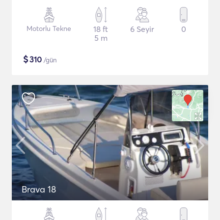
Motorlu Tekne
18 ft
6 Seyir
0
5 m
$
310
/gün
Brava 18