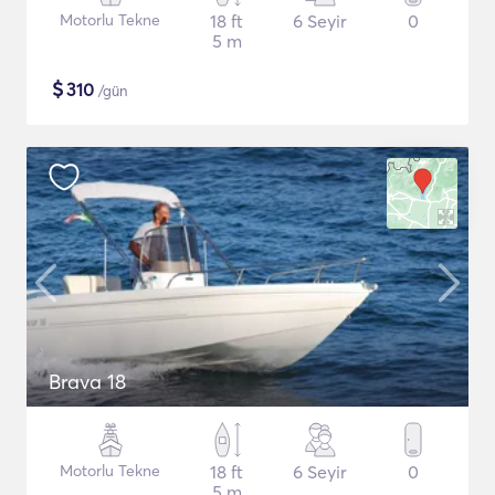
Motorlu Tekne
18 ft
6 Seyir
0
5 m
$
310
/gün
Brava 18
Motorlu Tekne
18 ft
6 Seyir
0
5 m