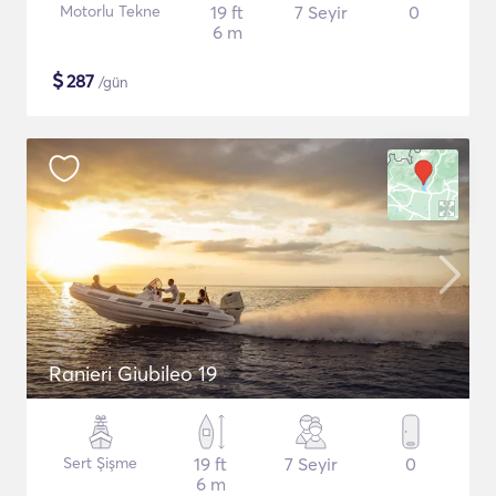
Motorlu Tekne
19 ft
7 Seyir
0
6 m
$
287
/gün
Ranieri Giubileo 19
Sert Şişme
19 ft
7 Seyir
0
6 m