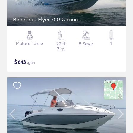
Beneteau Flyer 750 Cabrio
Motorlu Tekne
22 ft
8 Seyir
1
7 m
$
643
/gün