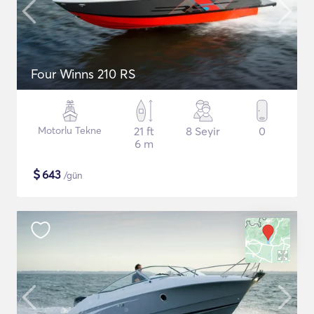
Four Winns 210 RS
Motorlu Tekne
21 ft
8 Seyir
0
6 m
$
643
/gün