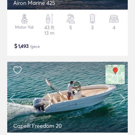
Airon Marine 425
Motor Yat
43 ft
5
3
4
13 m
$
1,493
/gece
Capelli Freedom 20