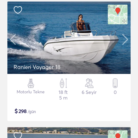
Ranieri Voyager 18
Motorlu Tekne
18 ft
6 Seyir
0
5 m
$
298
/gün