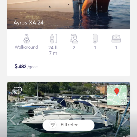
Ayros XA 24
Walkaround
24 ft
2
1
1
7 m
$
482
/gece
Filtreler