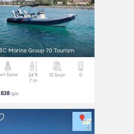
SC Marine Group 70 Tourism
ert Şişme
24 ft
12 Seyir
0
7 m
$
838
/gün