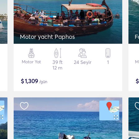
Motor yacht Paphos
F
Motor Yat
39 ft
24 Seyir
1
M
12 m
$
1,309
/gün