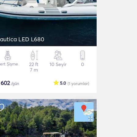
autica LED L680
ert Şişme
22 ft
10 Seyir
0
7 m
$
602
5.0
/gün
(1
yorumlar
)