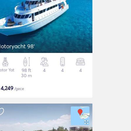
otoryacht 98'
otor Yat
98 ft
4
4
4
30 m
$
4,249
/gece