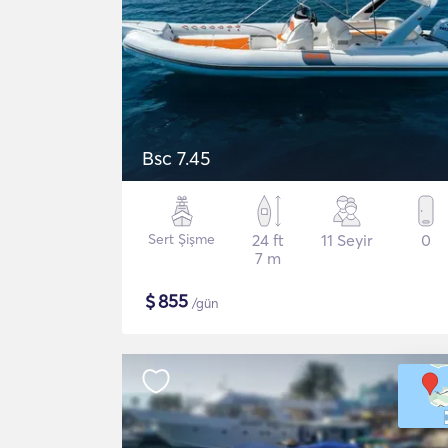
Bsc 7.45
Sert Şişme
24 ft
11 Seyir
0
7 m
$
855
/gün