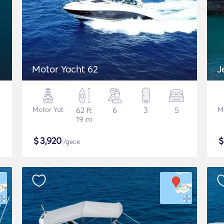
Motor Yacht 62
J
Motor Yat
62 ft
6
3
5
M
19 m
$
3,920
/gece