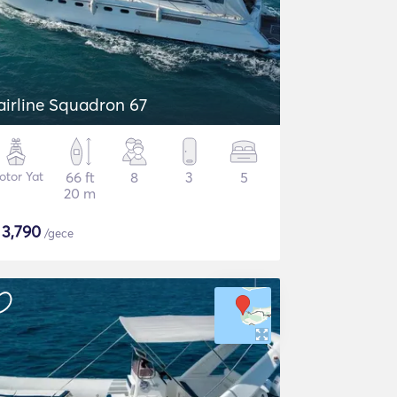
airline Squadron 67
otor Yat
66 ft
8
3
5
20 m
$
3,790
/gece