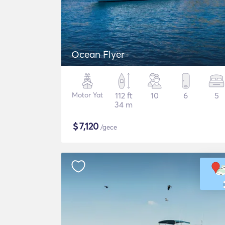
Ocean Flyer
Motor Yat
112 ft
10
6
5
34 m
$
7,120
/gece