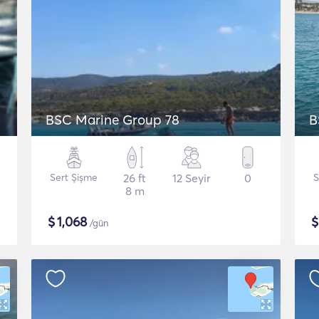
BSC Marine Group 78
B
Sert Şişme
26 ft
12 Seyir
0
S
8 m
$
1,068
/gün