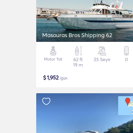
Masouras Bros Shipping 62
Motor Yat
62 ft
35 Seyir
0
19 m
$
1,952
/gün