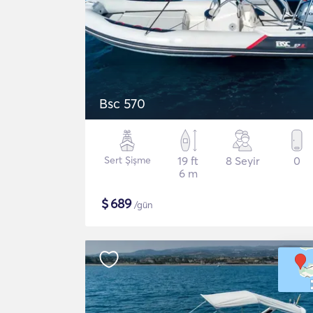
Bsc 570
Sert Şişme
19 ft
8 Seyir
0
6 m
$
689
/gün