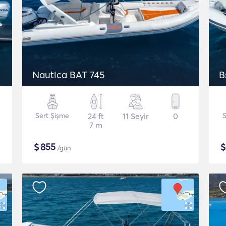
Nautica BAT 745
B
Sert Şişme
24 ft
11 Seyir
0
S
7 m
$
855
/gün