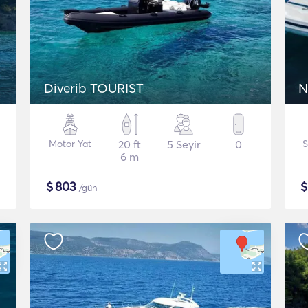
Diverib TOURIST
N
Motor Yat
20 ft
5 Seyir
0
S
6 m
$
803
/gün