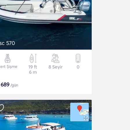
sc 570
ert Şişme
19 ft
8 Seyir
0
6 m
$
689
/gün