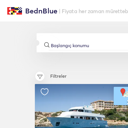
BednBlue
| Fiyata her zaman müretteba
Filtreler