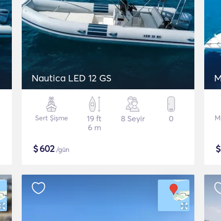
Nautica LED 12 GS
M
Sert Şişme
19 ft
8 Seyir
0
M
6 m
$
602
/gün