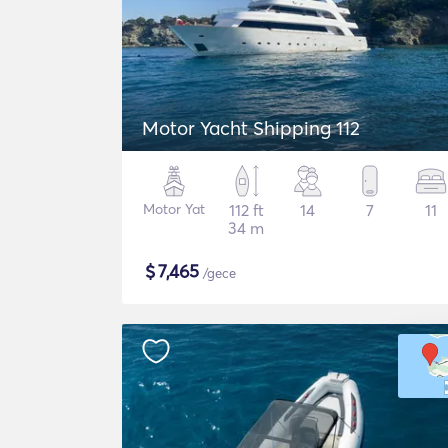
Motor Yacht Shipping 112
Motor Yat
112 ft
14
7
11
34 m
$
7,465
/gece