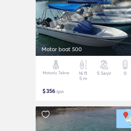
Motor boat 500
Motorlu Tekne
16 ft
5 Seyir
0
5 m
$
356
/gün