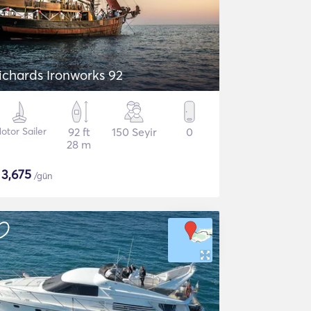
ichards Ironworks 92
otor Sailer
92 ft
150 Seyir
0
28 m
$
3,675
/gün