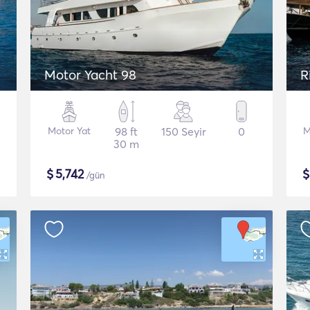
Motor Yacht 98
R
Motor Yat
98 ft
150 Seyir
0
M
30 m
$
5,742
/gün