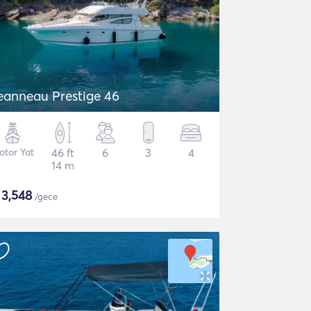
eanneau Prestige 46
otor Yat
46 ft
6
3
4
14 m
$
3,548
/gece