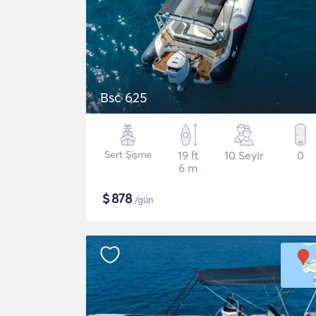
Bsc 625
Sert Şişme
19 ft
10 Seyir
0
6 m
$
878
/gün