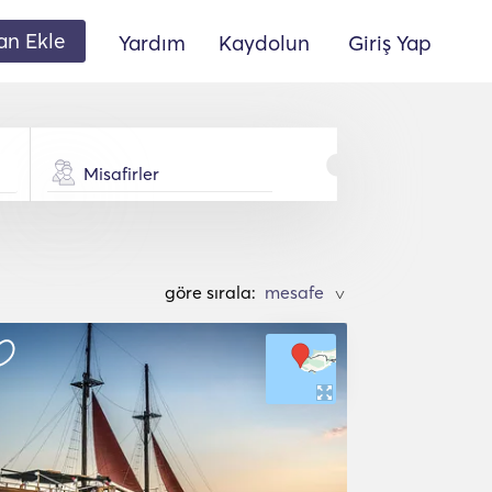
lan Ekle
Yardım
Kaydolun
Giriş Yap
Misafirler
göre sırala:
>