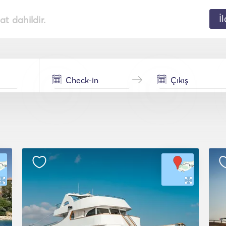
İ
t dahildir.