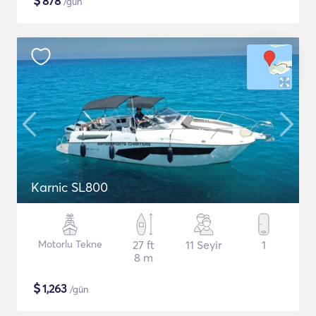
$
878
/gün
Karnic SL800
Motorlu Tekne
27 ft
11 Seyir
1
8 m
$
1,263
/gün