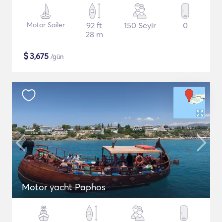
Motor Sailer
92 ft
150 Seyir
0
28 m
$
3,675
/gün
Motor yacht Paphos