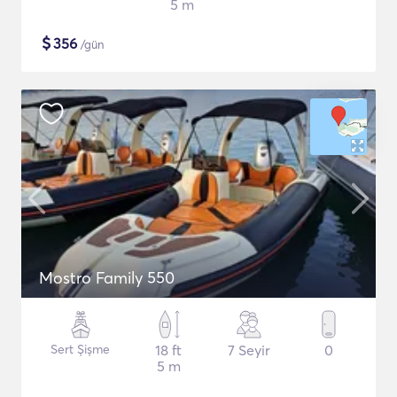
5 m
$
356
/gün
Mostro Family 550
Sert Şişme
18 ft
7 Seyir
0
5 m