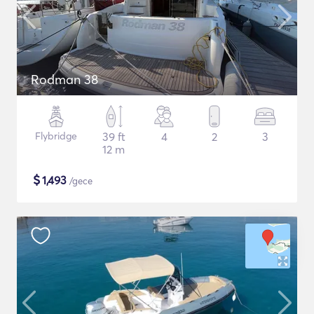
Rodman 38
Flybridge
39 ft
4
2
3
12 m
$
1,493
/gece