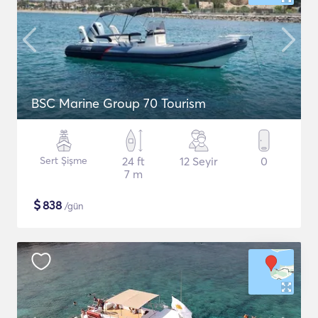
BSC Marine Group 70 Tourism
Sert Şişme
24 ft
12 Seyir
0
7 m
$
838
/gün