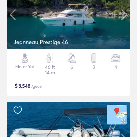
Jeanneau Prestige 46
Motor Yat
46 ft
6
3
4
14 m
$
3,548
/gece