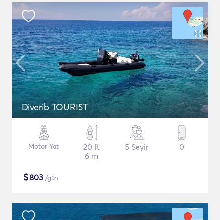
Diverib TOURIST
Motor Yat
20 ft
5 Seyir
0
6 m
$
803
/gün