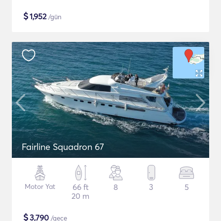
$
1,952
/gün
Fairline Squadron 67
Motor Yat
66 ft
8
3
5
20 m
$
3,790
/gece