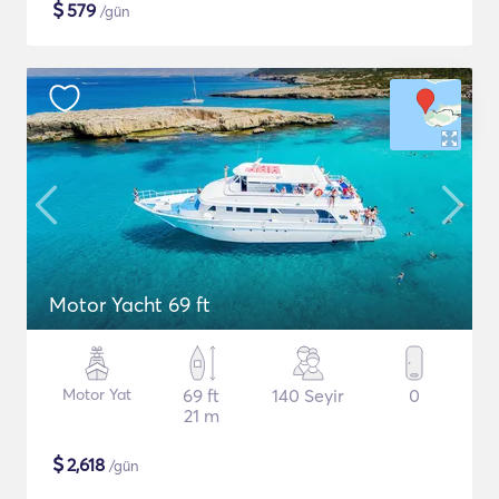
$
579
/gün
Motor Yacht 69 ft
Motor Yat
69 ft
140 Seyir
0
21 m
$
2,618
/gün