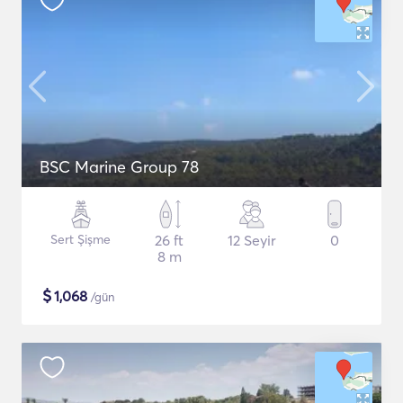
BSC Marine Group 78
Sert Şişme
26 ft
12 Seyir
0
8 m
$
1,068
/gün