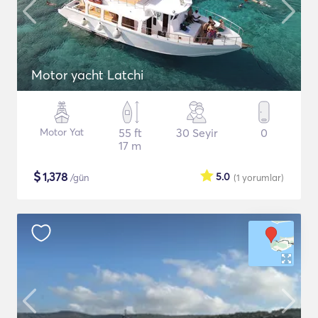
Motor yacht Latchi
Motor Yat
55 ft
30 Seyir
0
17 m
$
1,378
5.0
/gün
(1
yorumlar
)