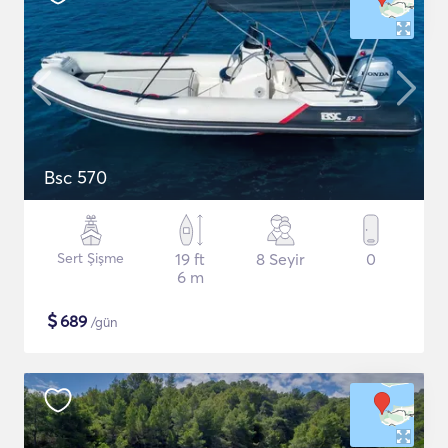
Bsc 570
Sert Şişme
19 ft
8 Seyir
0
6 m
$
689
/gün