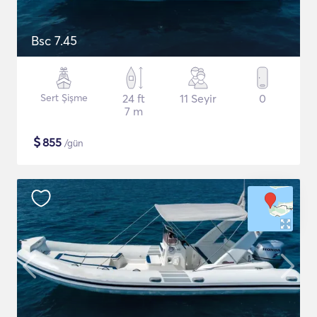
Bsc 7.45
Sert Şişme
24 ft
11 Seyir
0
7 m
$
855
/gün