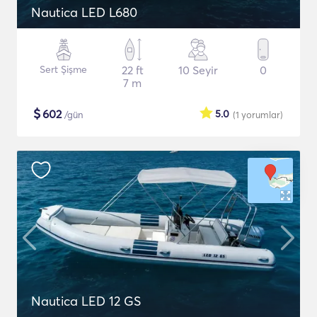
Nautica LED L680
Sert Şişme
22 ft
10 Seyir
0
7 m
$
602
5.0
/gün
(1
yorumlar
)
Nautica LED 12 GS