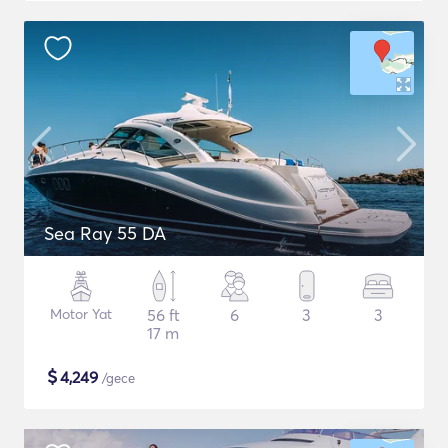
Sea Ray 55 DA
Motor Yat
56 ft
6
3
3
17 m
$
4,249
/gece