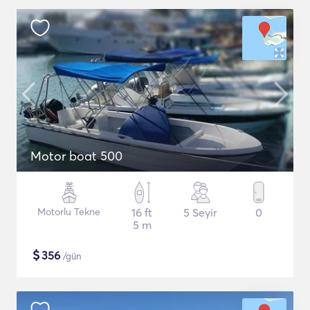
Motor boat 500
Motorlu Tekne
16 ft
5 Seyir
0
5 m
$
356
/gün