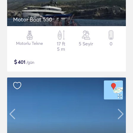
Motor Boat 550
Motorlu Tekne
17 ft
5 Seyir
0
5 m
$
401
/gün