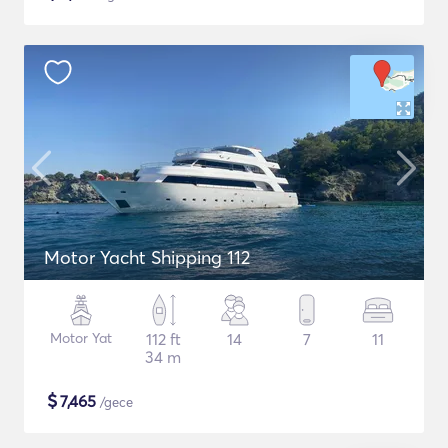
Motor Yacht Shipping 112
Motor Yat
112 ft
14
7
11
34 m
$
7,465
/gece