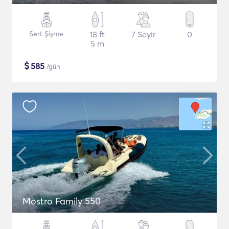
Sert Şişme
18 ft
7 Seyir
0
5 m
$
585
/gün
Mostro Family 550