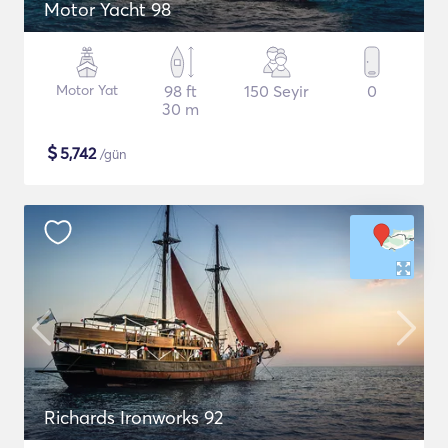
Motor Yacht 98
Motor Yat
98 ft
150 Seyir
0
30 m
$
5,742
/gün
Richards Ironworks 92