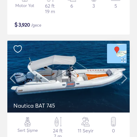
Motor Yat
62 ft
6
3
5
19 m
$
3,920
/gece
Nautica BAT 745
Sert Şişme
24 ft
11 Seyir
0
7 m