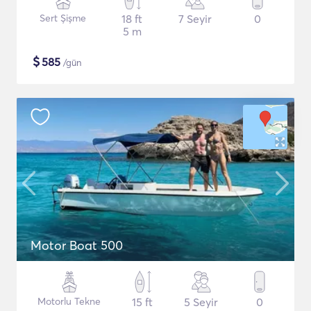
Sert Şişme
18 ft
7 Seyir
0
5 m
$
585
/gün
Motor Boat 500
Motorlu Tekne
15 ft
5 Seyir
0