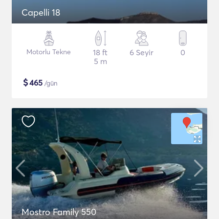
Capelli 18
Motorlu Tekne
18 ft
6 Seyir
0
5 m
$
465
/gün
Mostro Family 550