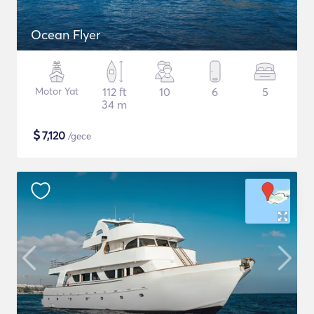
Ocean Flyer
Motor Yat
112 ft
10
6
5
34 m
$
7,120
/gece