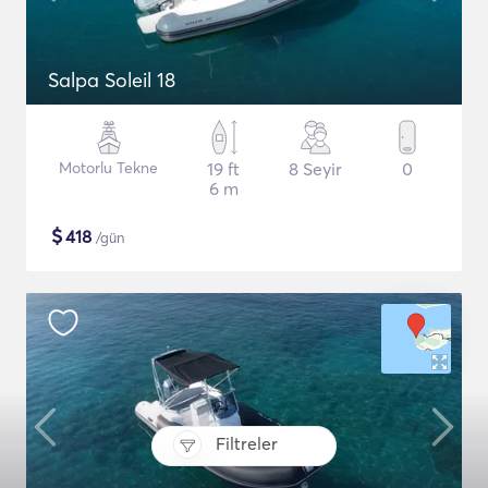
Salpa Soleil 18
Motorlu Tekne
19 ft
8 Seyir
0
6 m
$
418
/gün
Filtreler