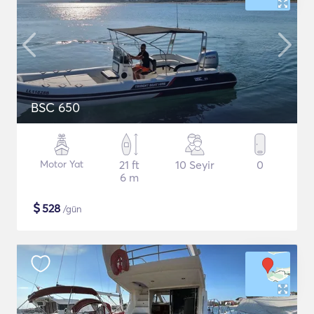
BSC 650
Motor Yat
21 ft
10 Seyir
0
6 m
$
528
/gün