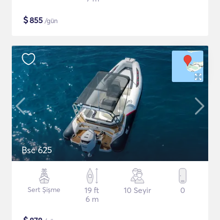
$
855
/gün
Bsc 625
Sert Şişme
19 ft
10 Seyir
0
6 m