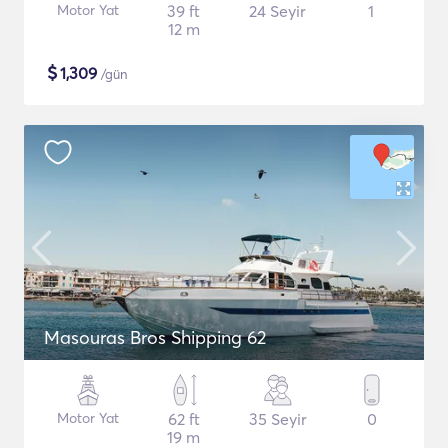
Motor Yat
39 ft
24 Seyir
1
12 m
$
1,309
/gün
Masouras Bros Shipping 62
Motor Yat
62 ft
35 Seyir
0
19 m