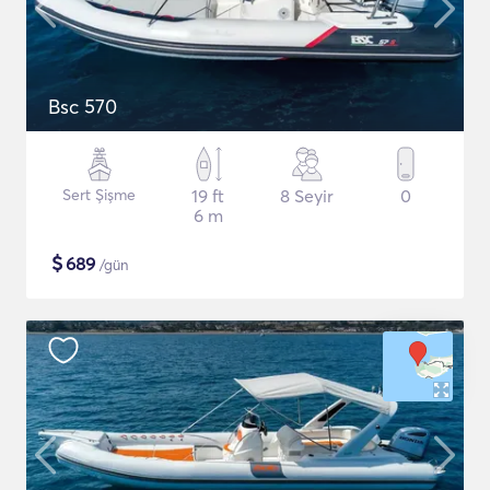
Bsc 570
Sert Şişme
19 ft
8 Seyir
0
6 m
$
689
/gün