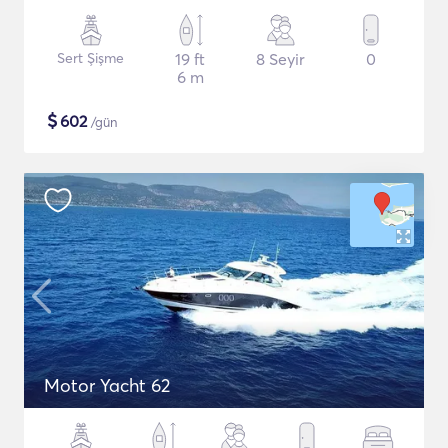
Sert Şişme
19 ft
8 Seyir
0
6 m
$
602
/gün
Motor Yacht 62