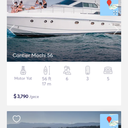
Cantier Mochi 56
Motor Yat
56 ft
6
3
5
17 m
$
3,790
/gece