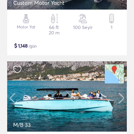
Custom Motor Yacht
Motor Yat
66 ft
100 Seyir
1
20 m
$
1,148
/gün
M/B 33