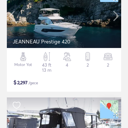
JEANNEAU Prestige 420
Motor Yat
43 ft
4
2
2
13 m
$
2,297
/gece