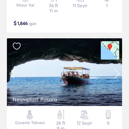
Motor Yat
36 ft
11 Seyir
1
11 m
$
1,846
/gün
Neumplast Pasara
Güverte Teknesi
26 ft
12 Seyir
0
8 m