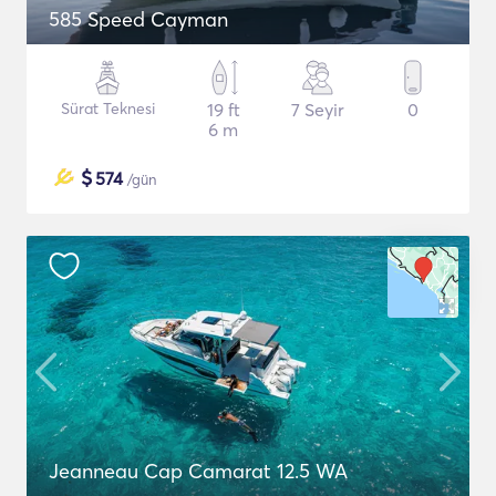
585 Speed Cayman
Sürat Teknesi
19 ft
7 Seyir
0
6 m
$
574
/gün
Jeanneau Cap Camarat 12.5 WA