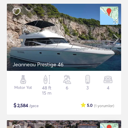
Jeanneau Prestige 46
Motor Yat
48 ft
6
3
4
15 m
$
2,584
5.0
/gece
(1
yorumlar
)