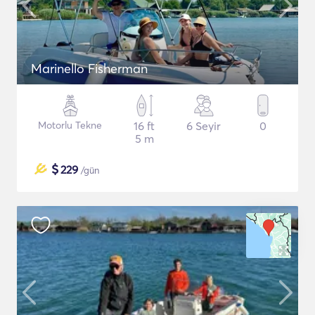
Marinello Fisherman
Motorlu Tekne
16 ft
6 Seyir
0
5 m
$
229
/gün