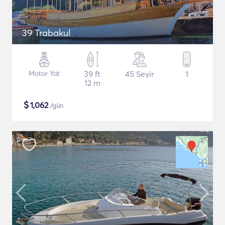
39 Trabakul
Motor Yat
39 ft
45 Seyir
1
12 m
$
1,062
/gün