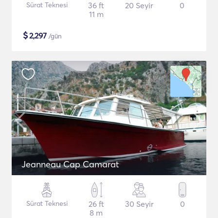
Sürat Teknesi
36 ft
20 Seyir
0
11 m
$
2,297
/gün
Jeanneau Cap Camarat
Sürat Teknesi
26 ft
30 Seyir
0
8 m