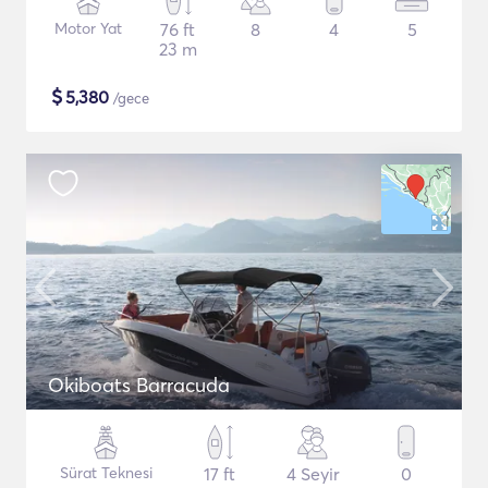
Motor Yat
76 ft
8
4
5
23 m
$
5,380
/gece
Okiboats Barracuda
Sürat Teknesi
17 ft
4 Seyir
0