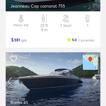
Jeanneau Cap camarat 755
Motor Yat
25 ft
7 Seyir
1
8 m
$
551
5.0
/gün
(1
yorumlar
)
Itama 45