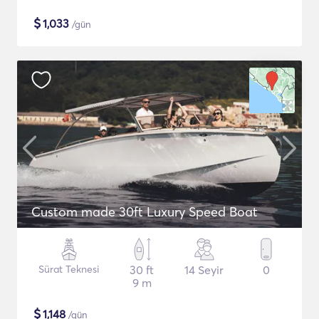
$
1,033
/gün
Custom made 30ft Luxury Speed Boat
Sürat Teknesi
30 ft
14 Seyir
0
9 m
$
1,148
/gün