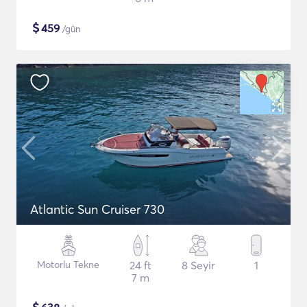
$
459
/gün
Atlantic Sun Cruiser 730
Motorlu Tekne
24 ft
8 Seyir
1
7 m