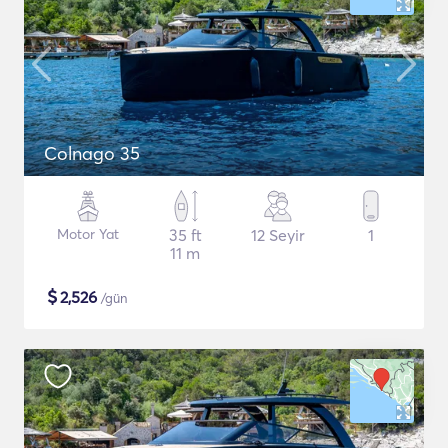
Colnago 35
Motor Yat
35 ft
12 Seyir
1
11 m
$
2,526
/gün