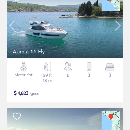
Azimut 55 Fly
Motor Yat
59 ft
6
3
3
18 m
$
4,823
/gece