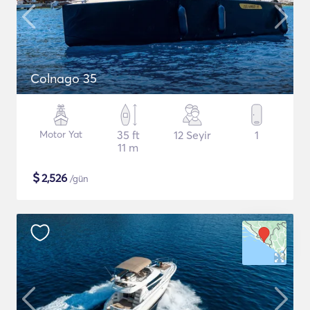
Colnago 35
Motor Yat
35 ft
12 Seyir
1
11 m
$
2,526
/gün