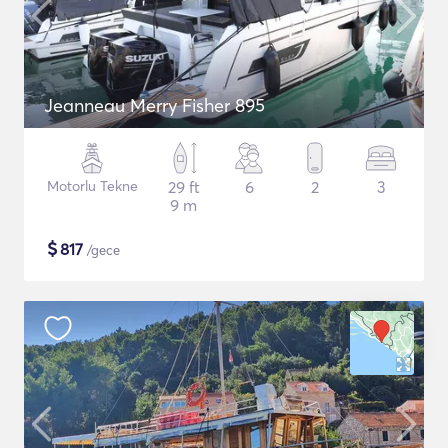
Jeanneau Merry Fisher 895
Motorlu Tekne
29 ft
6
2
3
9 m
$
817
/gece