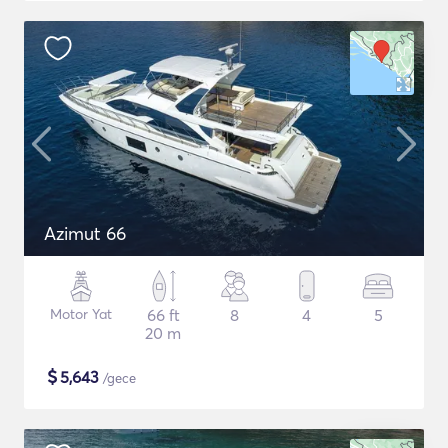
Azimut 66
Motor Yat
66 ft
8
4
5
20 m
$
5,643
/gece