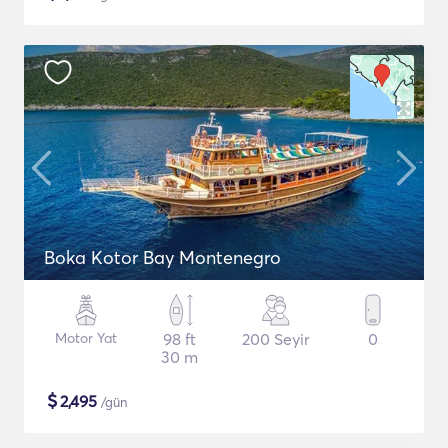
Boka Kotor Bay Montenegro
Motor Yat
98 ft
200 Seyir
0
30 m
$
2,495
/gün