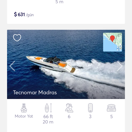
5 m
$
631
/gün
Tecnomar Madras
Motor Yat
66 ft
6
3
5
20 m