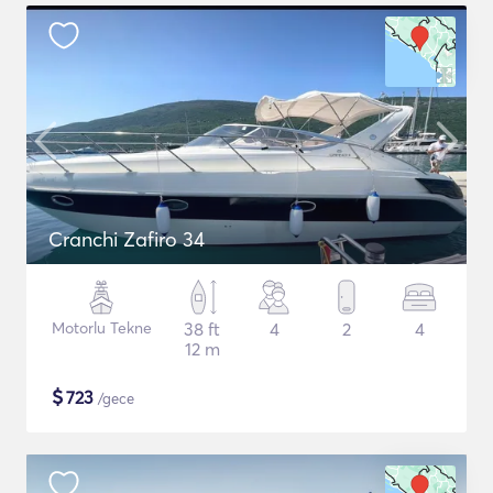
Cranchi Zafiro 34
Motorlu Tekne
38 ft
4
2
4
12 m
$
723
/gece