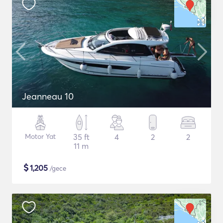
Jeanneau 10
Motor Yat
35 ft
4
2
2
11 m
$
1,205
/gece