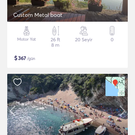
Custom Metal boat
Motor Yat
26 ft
20 Seyir
0
8 m
$
367
/gün