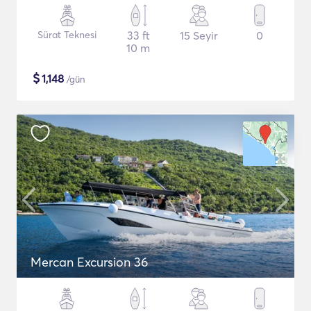
Sürat Teknesi
33 ft
15 Seyir
0
10 m
$
1,148
/gün
Mercan Excursion 36