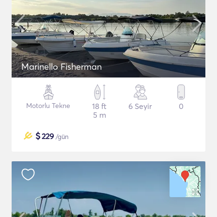
Marinello Fisherman
Motorlu Tekne
18 ft
6 Seyir
0
5 m
$
229
/gün