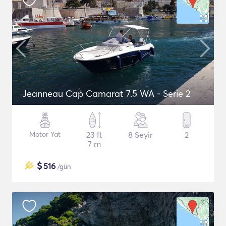
Jeanneau Cap Camarat 7.5 WA - Serie 2
Motor Yat
23 ft
8 Seyir
2
7 m
$
516
/gün