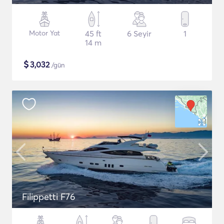
Motor Yat
45 ft
6 Seyir
1
14 m
$
3,032
/gün
Filippetti F76