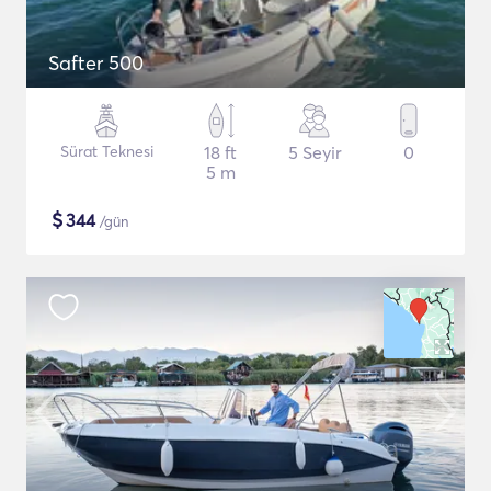
Safter 500
Sürat Teknesi
18 ft
5 Seyir
0
5 m
$
344
/gün