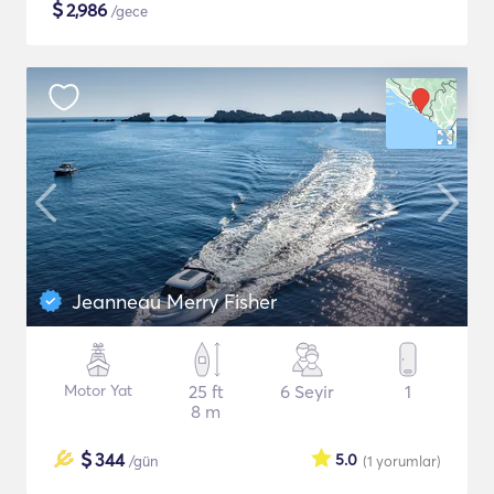
$
2,986
/gece
Jeanneau Merry Fisher
Motor Yat
25 ft
6 Seyir
1
8 m
$
344
5.0
/gün
(1
yorumlar
)