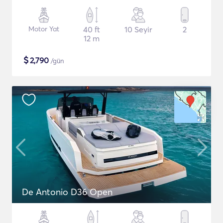
Motor Yat
40 ft
10 Seyir
2
12 m
$
2,790
/gün
De Antonio D36 Open