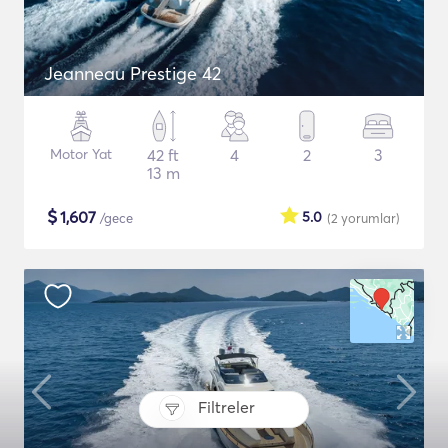
Jeanneau Prestige 42
Motor Yat
42 ft
4
2
3
13 m
$
1,607
5.0
/gece
(2
yorumlar
)
Filtreler