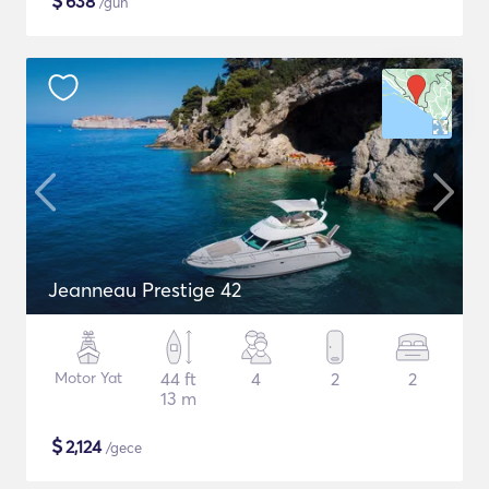
$
638
/gün
Jeanneau Prestige 42
Motor Yat
44 ft
4
2
2
13 m
$
2,124
/gece