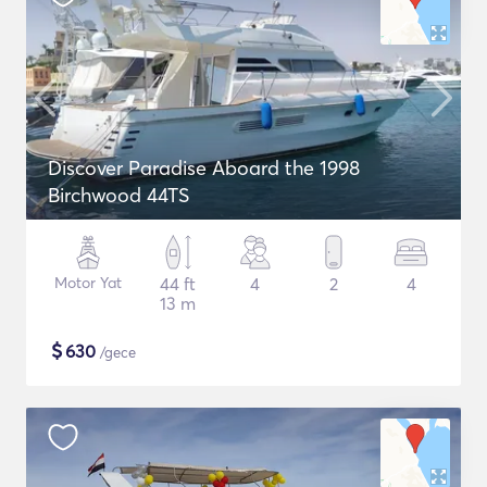
Discover Paradise Aboard the 1998
Birchwood 44TS
Motor Yat
44 ft
4
2
4
13 m
$
630
/gece