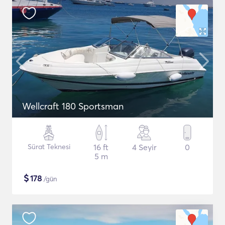
Wellcraft 180 Sportsman
Sürat Teknesi
16 ft
4 Seyir
0
5 m
$
178
/gün