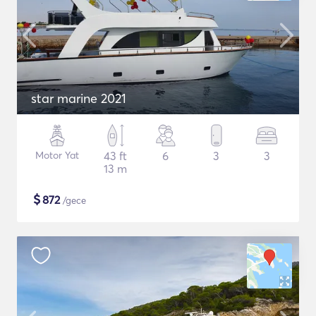
star marine 2021
Motor Yat
43 ft
6
3
3
13 m
$
872
/gece