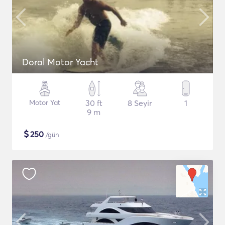
Doral Motor Yacht
Motor Yat
30 ft
8 Seyir
1
9 m
$
250
/gün