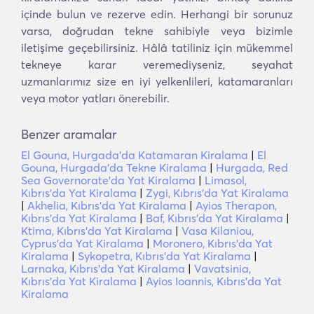
içinde bulun ve rezerve edin. Herhangi bir sorunuz
varsa, doğrudan tekne sahibiyle veya bizimle
iletişime geçebilirsiniz. Hâlâ tatiliniz için mükemmel
tekneye karar veremediyseniz, seyahat
uzmanlarımız size en iyi yelkenlileri, katamaranları
veya motor yatları önerebilir.
Benzer aramalar
El Gouna, Hurgada'da Katamaran Kiralama
|
El
Gouna, Hurgada'da Tekne Kiralama
|
Hurgada, Red
Sea Governorate'da Yat Kiralama
|
Limasol,
Kıbrıs'da Yat Kiralama
|
Zygi, Kıbrıs'da Yat Kiralama
|
Akhelia, Kıbrıs'da Yat Kiralama
|
Ayios Therapon,
Kıbrıs'da Yat Kiralama
|
Baf, Kıbrıs'da Yat Kiralama
|
Ktima, Kıbrıs'da Yat Kiralama
|
Vasa Kilaniou,
Cyprus'da Yat Kiralama
|
Moronero, Kıbrıs'da Yat
Kiralama
|
Sykopetra, Kıbrıs'da Yat Kiralama
|
Larnaka, Kıbrıs'da Yat Kiralama
|
Vavatsinia,
Kıbrıs'da Yat Kiralama
|
Ayios Ioannis, Kıbrıs'da Yat
Kiralama