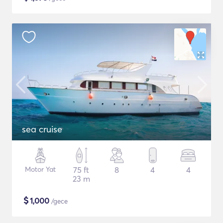
sea cruise
Motor Yat
75 ft
8
4
4
23 m
$
1,000
/gece