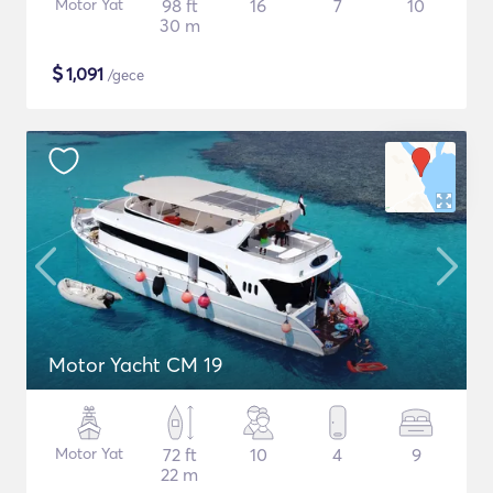
Motor Yat
98 ft
16
7
10
30 m
$
1,091
/gece
Motor Yacht CM 19
Motor Yat
72 ft
10
4
9
22 m