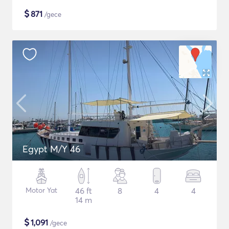
$
871
/gece
Egypt M/Y 46
Motor Yat
46 ft
8
4
4
14 m
$
1,091
/gece