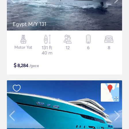
Egypt M/Y 131
Motor Yat
131 ft
12
6
8
40 m
$
8,284
/gece