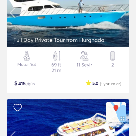
Full Day Private Tour from Hurghada
Motor Yat
69 ft
11 Seyir
2
21 m
$
415
5.0
/gün
(1
yorumlar
)