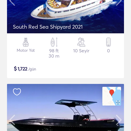
South Red Sea Shipyard 2021
Motor Yat
98 ft
10 Seyir
0
30 m
$
1,722
/gün