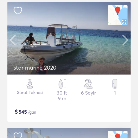
star marine 2020
Sürat Teknesi
30 ft
6 Seyir
1
9 m
$
545
/gün