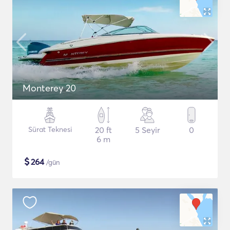
Monterey 20
Sürat Teknesi
20 ft
5 Seyir
0
6 m
$
264
/gün