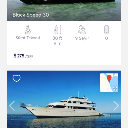
Black Speed 30
Sürat Teknesi
30 ft
9 Seyir
0
9 m
$
275
/gün