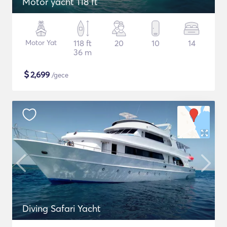
Motor yacht 118 ft
Motor Yat
118 ft
20
10
14
36 m
$
2,699
/gece
Diving Safari Yacht