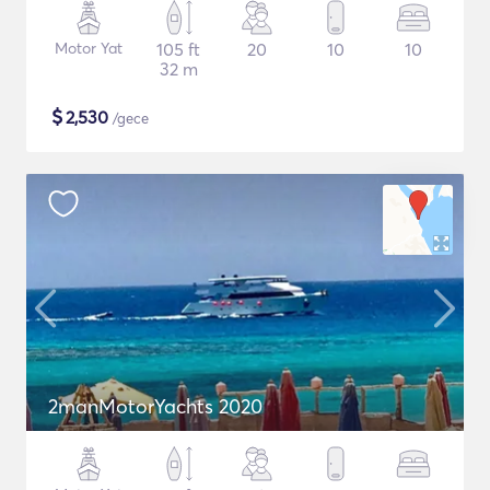
Motor Yat
105 ft
20
10
10
32 m
$
2,530
/gece
2manMotorYachts 2020