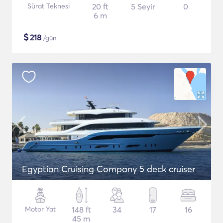
Sürat Teknesi
20 ft
5 Seyir
0
6 m
$
218
/gün
Egyptian Cruising Company 5 deck cruiser
Motor Yat
148 ft
34
17
16
45 m