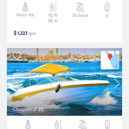
Motor Yat
92 ft
35 Seyir
0
28 m
$
1,323
/gün
Chaparral 20