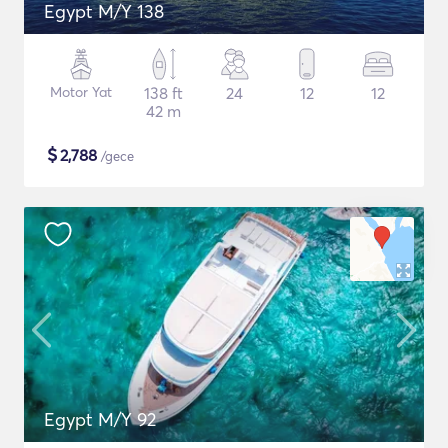
Egypt M/Y 138
Motor Yat
138 ft
24
12
12
42 m
$
2,788
/gece
Egypt M/Y 92