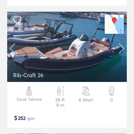
Rib-Craft 26
Sürat Teknesi
26 ft
6 Seyir
0
8 m
$
252
/gün