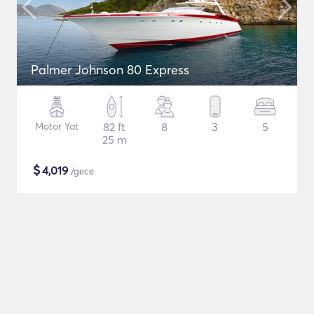
Palmer Johnson 80 Express
Motor Yat
82 ft
8
3
5
25 m
$
4,019
/gece