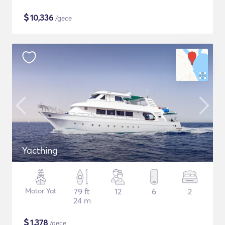
$
10,336
/gece
Yacthing
Motor Yat
79 ft
12
6
2
24 m
$
1,378
/gece