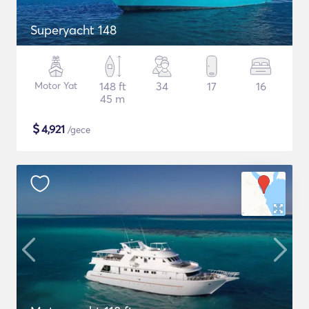
Superyacht 148
Motor Yat
148 ft
34
17
16
45 m
$
4,921
/gece