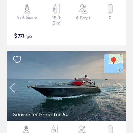
Sert Şişme
18 ft
6 Seyir
0
5 m
$
771
/gün
Sunseeker Predator 60