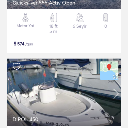
Quicksilver 555 Activ Open
Motor Yat
18 ft
6 Seyir
0
5 m
$
574
/gün
DIPOL 450