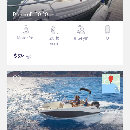
Rancraft 20.20
Motor Yat
20 ft
8 Seyir
0
6 m
$
574
/gün