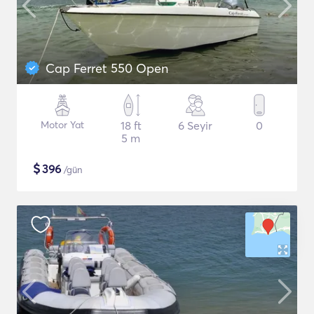
Cap Ferret 550 Open
Motor Yat
18 ft
6 Seyir
0
5 m
$
396
/gün