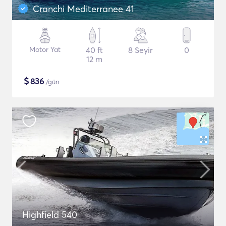
Cranchi Mediterranee 41
Motor Yat
40 ft
8 Seyir
0
12 m
$
836
/gün
Highfield 540