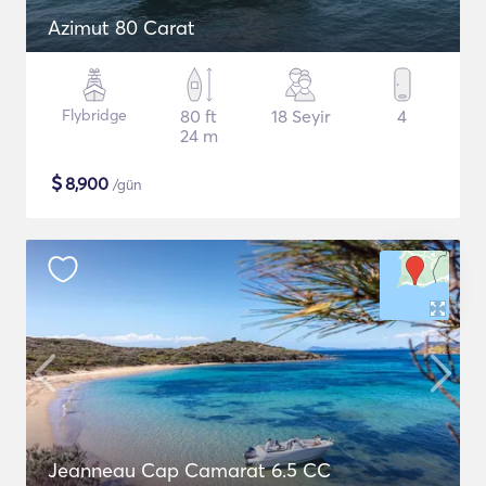
Azimut 80 Carat
Flybridge
80 ft
18 Seyir
4
24 m
$
8,900
/gün
Jeanneau Cap Camarat 6.5 CC