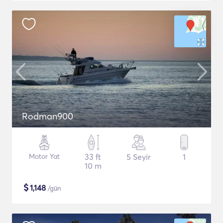
Rodman900
Motor Yat
33 ft
5 Seyir
1
10 m
$
1,148
/gün