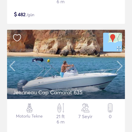
6 m
$
482
/gün
Jeanneau Cap Camarat 635
Motorlu Tekne
21 ft
7 Seyir
0
6 m