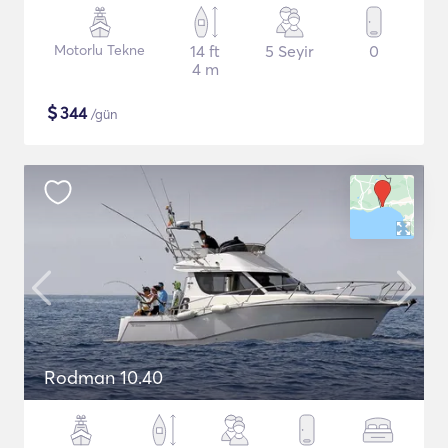
Motorlu Tekne
14 ft
5 Seyir
0
4 m
$
344
/gün
Rodman 10.40