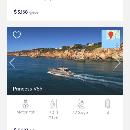
$
5,168
/gece
Princess V65
Motor Yat
70 ft
12 Seyir
4
21 m