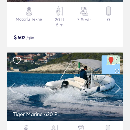
Motorlu Tekne
20 ft
7 Seyir
0
6 m
$
602
/gün
Tiger Marine 620 PL