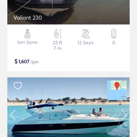
Valiant 230
Sert Şişme
23 ft
12 Seyir
0
7 m
$
1,607
/gün