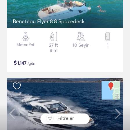
Beneteau Flyer 8.8 Spacedeck
Motor Yat
27 ft
10 Seyir
1
8 m
$
1,147
/gün
Filtreler