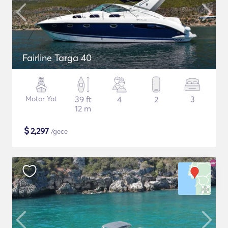
Fairline Targa 40
Motor Yat
39 ft
4
2
3
12 m
$
2,297
/gece