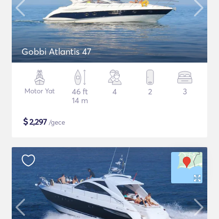
Gobbi Atlantis 47
Motor Yat
46 ft
4
2
3
14 m
$
2,297
/gece