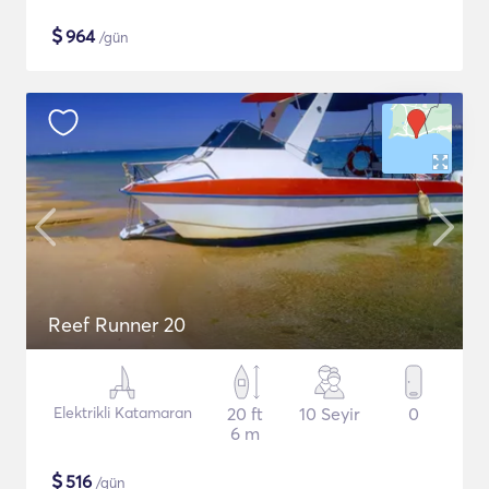
$
964
/gün
Reef Runner 20
Elektrikli Katamaran
20 ft
10 Seyir
0
6 m
$
516
/gün