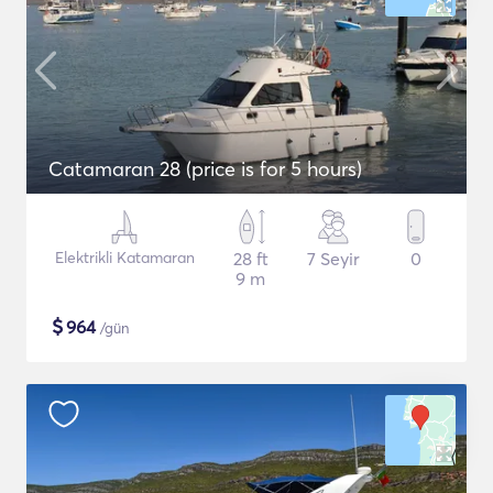
Catamaran 28 (price is for 5 hours)
Elektrikli Katamaran
28 ft
7 Seyir
0
9 m
$
964
/gün