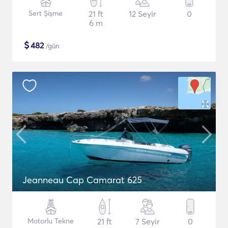
Sert Şişme
21 ft
12 Seyir
0
6 m
$
482
/gün
Jeanneau Cap Camarat 625
Motorlu Tekne
21 ft
7 Seyir
0