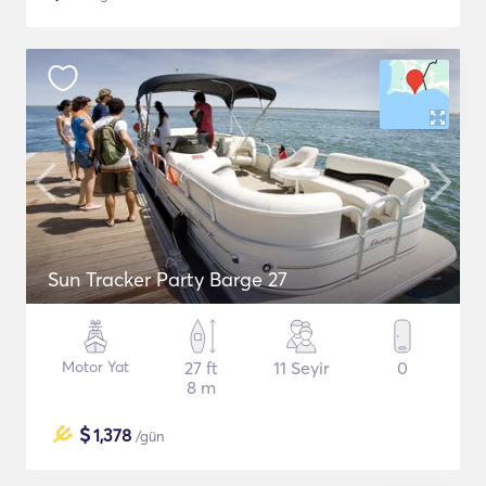
Sun Tracker Party Barge 27
Motor Yat
27 ft
11 Seyir
0
8 m
$
1,378
/gün