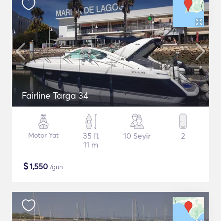
Fairline Targa 34
Motor Yat
35 ft
10 Seyir
2
11 m
$
1,550
/gün