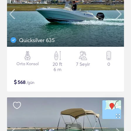
Quicksilver 635
Orta Konsol
20 ft
7 Seyir
0
6 m
$
568
/gün