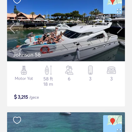
Johnson 58
Motor Yat
58 ft
6
3
3
18 m
$
3,215
/gece