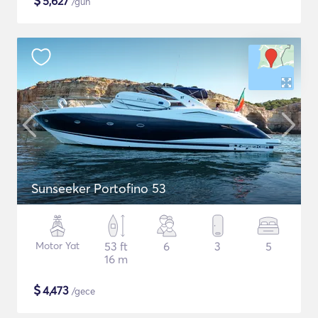
$
5,627
/gün
Sunseeker Portofino 53
Motor Yat
53 ft
6
3
5
16 m
$
4,473
/gece