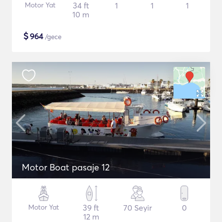
Motor Yat
34 ft
1
1
1
10 m
$
964
/gece
Motor Boat pasaje 12
Motor Yat
39 ft
70 Seyir
0
12 m