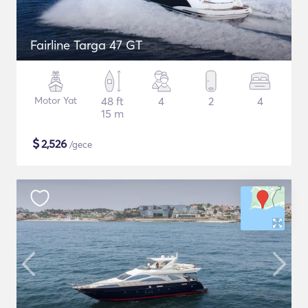
Fairline Targa 47 GT
Motor Yat
48 ft
4
2
4
15 m
$
2,526
/gece