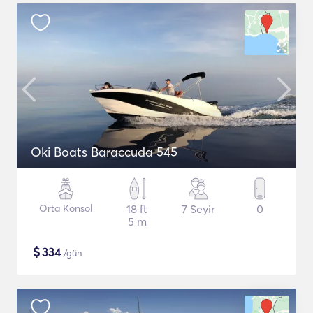
Oki Boats Baraccuda 545
Orta Konsol
18 ft
7 Seyir
0
5 m
$
334
/gün