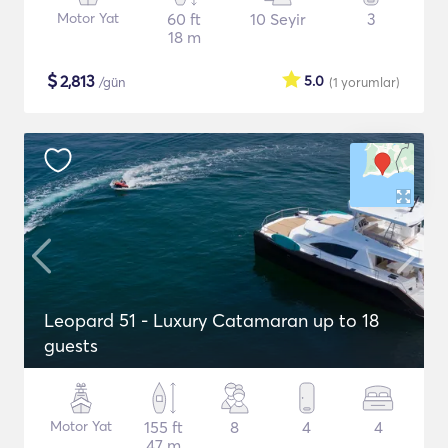
Motor Yat
60 ft
10 Seyir
3
18 m
$
2,813
5.0
/gün
(1
yorumlar
)
Leopard 51 - Luxury Catamaran up to 18
guests
Motor Yat
155 ft
8
4
4
47 m