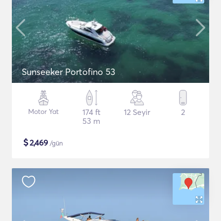
Sunseeker Portofino 53
Motor Yat
174 ft
12 Seyir
2
53 m
$
2,469
/gün