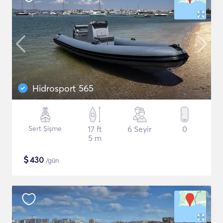
Hidrosport 565
Sert Şişme
17 ft
6 Seyir
0
5 m
$
430
/gün