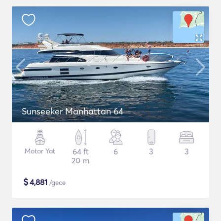
Sunseeker Manhattan 64
Motor Yat
64 ft
6
3
3
20 m
$
4,881
/gece