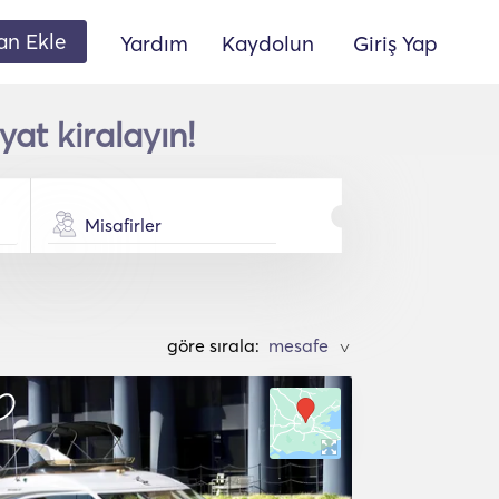
lan Ekle
Yardım
Kaydolun
Giriş Yap
at kiralayın!
Misafirler
göre sırala:
>