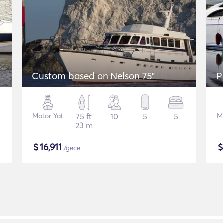
Custom based on Nelson 75"
P
Motor Yat
75 ft
10
5
5
M
23 m
$
16,911
/gece