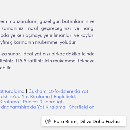
eşem manzaraların, güzel gün batımlarının ve
 zamanınızı nasıl geçireceğinizi ve hangi
oda yelken açmayı, yeni limanları ve koyları
 keyfini çıkarmanın mükemmel yoludur.
a sunar. İdeal yatınızı birkaç dakika içinde
irsiniz. Hâlâ tatiliniz için mükemmel tekneye
bilir.
Yat Kiralama
|
Cuxham, Oxfordshire'da Yat
dshire'da Yat Kiralama
|
Englefield,
 Kiralama
|
Princes Risborough,
ckinghamshire'da Yat Kiralama
|
Sherfield on
Para Birimi, Dil ve Daha Fazlası