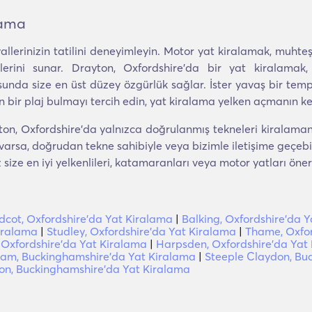
lama
allerinizin tatilini deneyimleyin. Motor yat kiralamak, muht
erini sunar. Drayton, Oxfordshire'da bir yat kiralamak,
unda size en üst düzey özgürlük sağlar. İster yavaş bir temp
akin bir plaj bulmayı tercih edin, yat kiralama yelken açmanın
n, Oxfordshire'da yalnızca doğrulanmış tekneleri kiralamanız
varsa, doğrudan tekne sahibiyle veya bizimle iletişime geçebil
ze en iyi yelkenlileri, katamaranları veya motor yatları önere
dcot, Oxfordshire'da Yat Kiralama
|
Balking, Oxfordshire'da 
Kiralama
|
Studley, Oxfordshire'da Yat Kiralama
|
Thame, Oxfor
 Oxfordshire'da Yat Kiralama
|
Harpsden, Oxfordshire'da Yat
am, Buckinghamshire'da Yat Kiralama
|
Steeple Claydon, Bu
n, Buckinghamshire'da Yat Kiralama