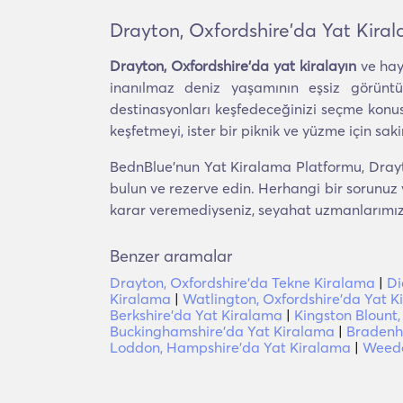
Drayton, Oxfordshire'da Yat Kira
Drayton, Oxfordshire'da yat kiralayın
ve hay
inanılmaz deniz yaşamının eşsiz görüntül
destinasyonları keşfedeceğinizi seçme konus
keşfetmeyi, ister bir piknik ve yüzme için s
BednBlue'nun Yat Kiralama Platformu, Drayto
bulun ve rezerve edin. Herhangi bir sorunuz 
karar veremediyseniz, seyahat uzmanlarımız si
Benzer aramalar
Drayton, Oxfordshire'da Tekne Kiralama
|
Di
Kiralama
|
Watlington, Oxfordshire'da Yat 
Berkshire'da Yat Kiralama
|
Kingston Blount,
Buckinghamshire'da Yat Kiralama
|
Bradenh
Loddon, Hampshire'da Yat Kiralama
|
Weedo