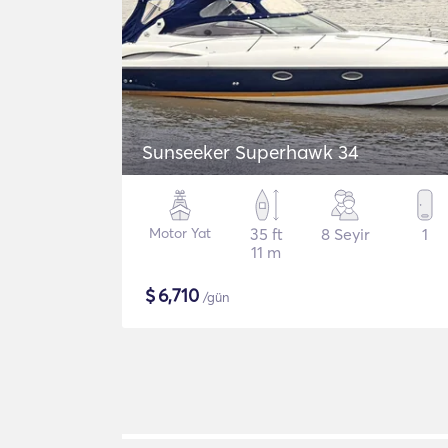
Sunseeker Superhawk 34
Motor Yat
35 ft
8 Seyir
1
11 m
$
6,710
/gün