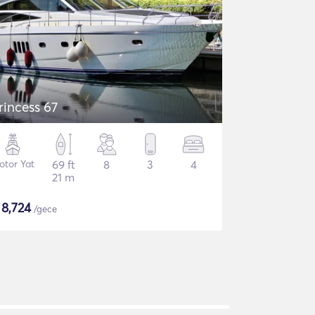
rincess 67
otor Yat
69 ft
8
3
4
21 m
$
8,724
/gece