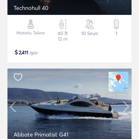
Technohull 40
Motorlu Tekne
40 ft
10 Seyir
1
12 m
$
2,411
/gün
Abbate Primatist G41