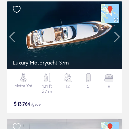
Luxury Motoryacht 37m
Motor Yat
121 ft
12
5
9
37 m
$
13,764
/gece