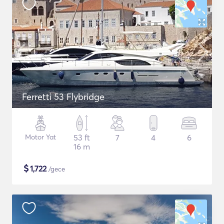
Ferretti 53 Flybridge
Motor Yat
53 ft
7
4
6
16 m
$
1,722
/gece