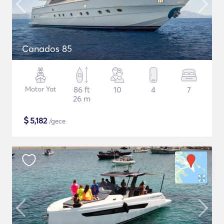
Canados 85
Motor Yat
86 ft
10
4
7
26 m
$
5,182
/gece