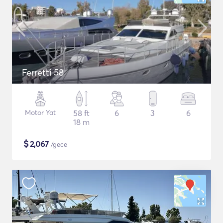
Ferretti 58
Motor Yat
58 ft
6
3
6
18 m
$
2,067
/gece