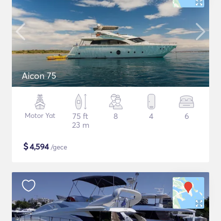
Aicon 75
Motor Yat
75 ft
8
4
6
23 m
$
4,594
/gece