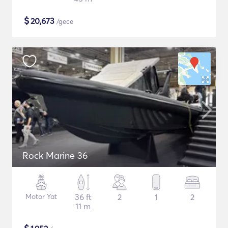
$
20,673
/gece
Rock Marine 36
Motor Yat
36 ft
2
1
2
11 m