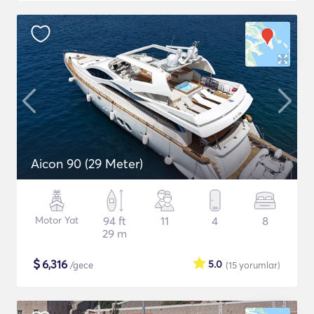
Aicon 90 (29 Meter)
Motor Yat
94 ft
11
4
8
29 m
$
6,316
5.0
/gece
(15
yorumlar
)