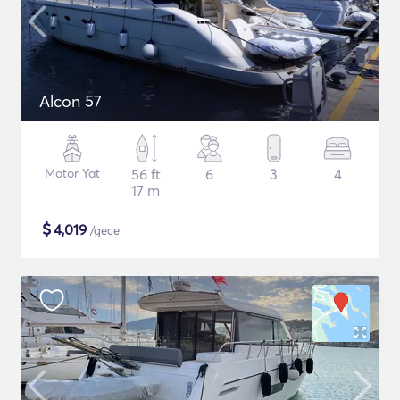
Alcon 57
Motor Yat
56 ft
6
3
4
17 m
$
4,019
/gece