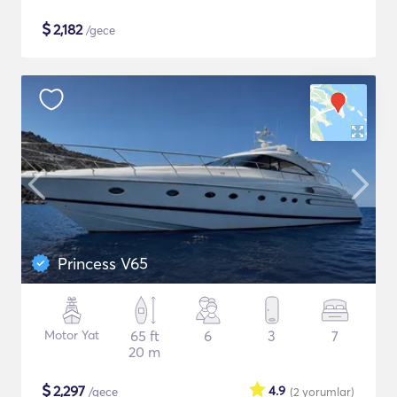
$
2,182
/gece
Princess V65
Motor Yat
65 ft
6
3
7
20 m
$
2,297
4.9
/gece
(2
yorumlar
)