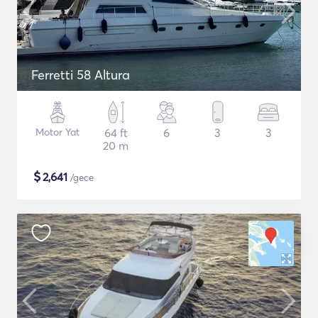
Ferretti 58 Altura
Motor Yat
64 ft
6
3
3
20 m
$
2,641
/gece