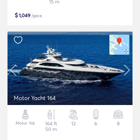
15 m
$
1,049
/gece
Motor Yacht 164
Motor Yat
164 ft
12
6
8
50 m