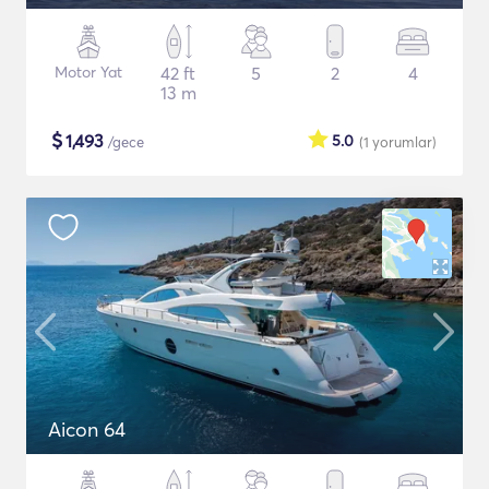
Motor Yat
42 ft
5
2
4
13 m
$
1,493
5.0
/gece
(1
yorumlar
)
Aicon 64