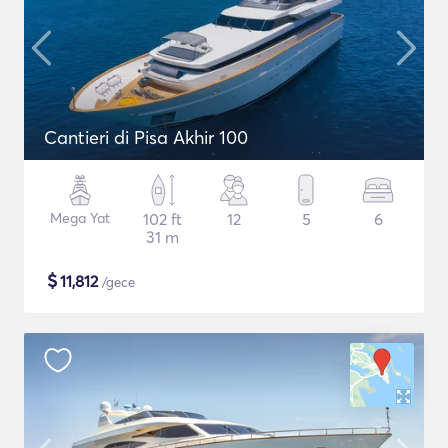
Cantieri di Pisa Akhir 100
Mega Yat
102 ft
12
5
6
31 m
$
11,812
/gece