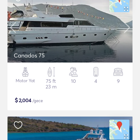
Canados 75
Motor Yat
75 ft
10
4
9
23 m
$
2,004
/gece