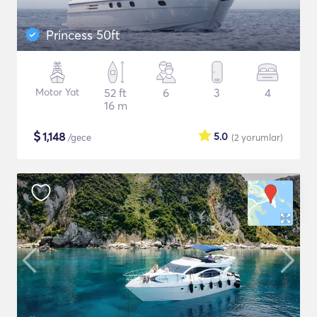
Princess 50ft
Motor Yat
52 ft
6
3
4
16 m
$
1,148
5.0
/gece
(2
yorumlar
)