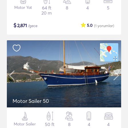
Motor Yat
64 ft
8
4
5
20 m
$
2,871
5.0
/gece
(1
yorumlar
)
Motor Sailer 50
Motor Sailer
50 ft
8
4
4