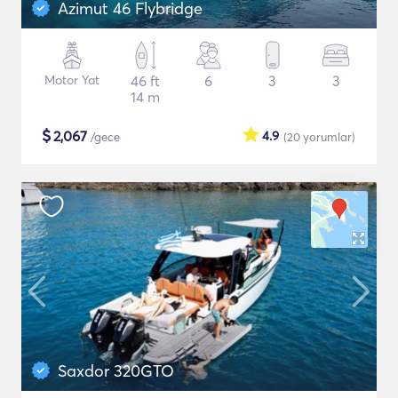
Azimut 46 Flybridge
Motor Yat
46 ft
6
3
3
14 m
$
2,067
4.9
/gece
(20
yorumlar
)
Saxdor 320GTO