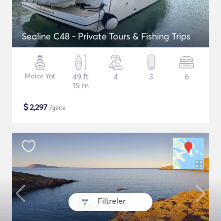
Sealine C48 - Private Tours & Fishing Trips
Motor Yat
49 ft
4
3
6
15 m
$
2,297
/gece
Filtreler