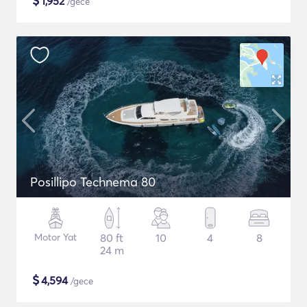
$
1,952
/gece
Posillipo Technema 80
Motor Yat
80 ft
10
4
8
24 m
$
4,594
/gece