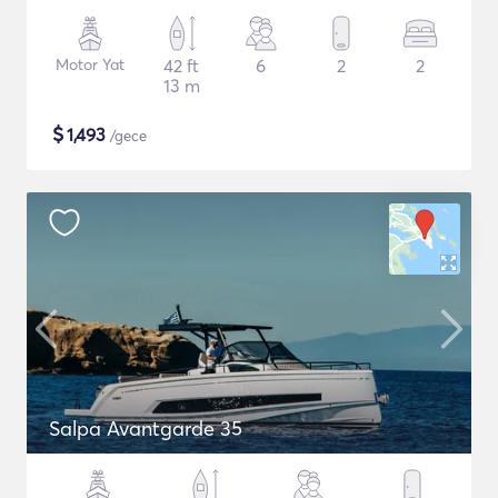
Motor Yat
42 ft
6
2
2
13 m
$
1,493
/gece
Salpa Avantgarde 35