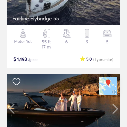
Fairline Flybridge 55
Motor Yat
55 ft
6
3
5
17 m
$
1,493
5.0
/gece
(1
yorumlar
)