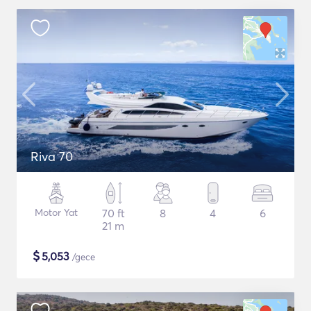
Riva 70
Motor Yat
70 ft
8
4
6
21 m
$
5,053
/gece