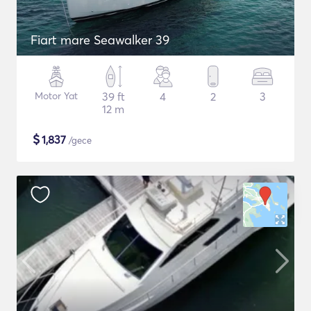
Fiart mare Seawalker 39
Motor Yat
39 ft
4
2
3
12 m
$
1,837
/gece