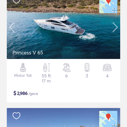
Princess V 65
Motor Yat
55 ft
6
3
4
17 m
$
2,986
/gece