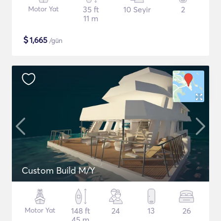
Motor Yat
35 ft
10 Seyir
2
11 m
$
1,665
/gün
Custom Build M/Y
Motor Yat
148 ft
24
13
26
45 m