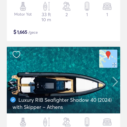
Motor Yat
33 ft
2
1
1
10 m
$
1,665
/gece
Luxury RIB Seafighter Shadow 40 (2024)
with Skipper – Athens