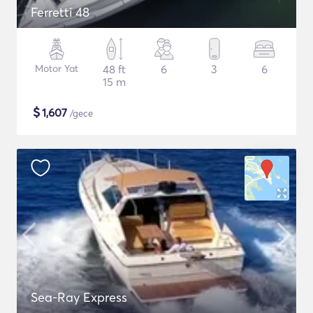
Ferretti 48
Motor Yat
48 ft
6
3
6
15 m
$
1,607
/gece
Sea-Ray Express