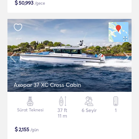
$
50,993
/gece
Axopar 37 XC Cross Cabin
Sürat Teknesi
37 ft
6 Seyir
1
11 m
$
2,155
/gün