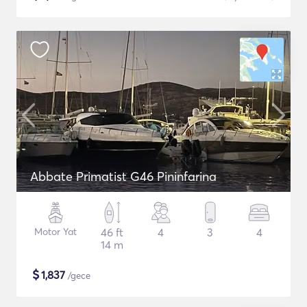
Abbate Primatist G46 Pininfarina
Motor Yat
46 ft
4
3
4
14 m
$
1,837
/gece