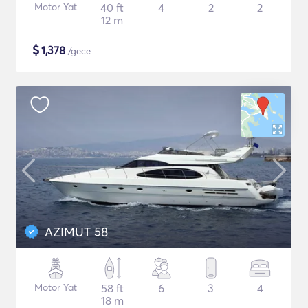
Motor Yat
40 ft
4
2
2
12 m
$
1,378
/gece
AZIMUT 58
Motor Yat
58 ft
6
3
4
18 m