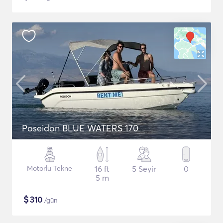
Poseidon BLUE WATERS 170
Motorlu Tekne
16 ft
5 Seyir
0
5 m
$
310
/gün