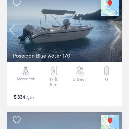
Poseidon Blue water 170
Motor Yat
17 ft
5 Seyir
0
5 m
$
334
/gün