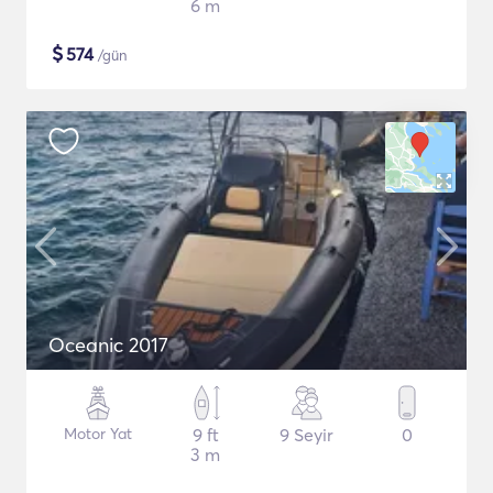
6 m
$
574
/gün
Oceanic 2017
Motor Yat
9 ft
9 Seyir
0
3 m