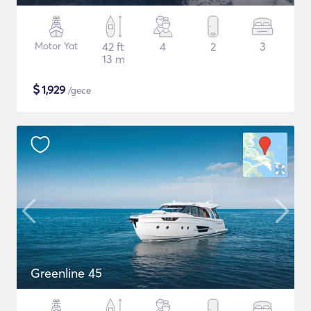
Motor Yat
42 ft
4
2
3
13 m
$
1,929
/gece
Greenline 45