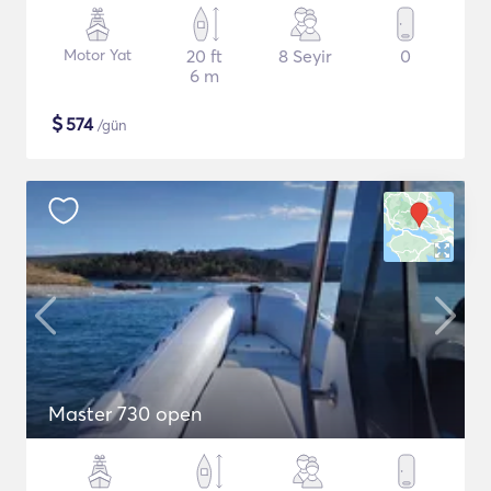
Motor Yat
20 ft
8 Seyir
0
6 m
$
574
/gün
Master 730 open