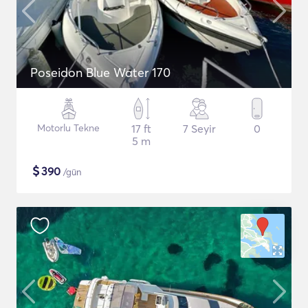
Poseidon Blue Water 170
Motorlu Tekne
17 ft
7 Seyir
0
5 m
$
390
/gün