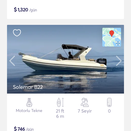
$
1,320
/gün
Solemar B22
Motorlu Tekne
21 ft
7 Seyir
0
6 m
$
746
/gün