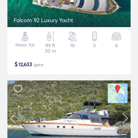
Falcom 92 Luxury Yacht
Motor Yat
99 ft
10
5
6
30 m
$
12,633
/gece