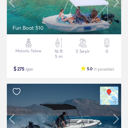
Fun Boat 510
Motorlu Tekne
16 ft
5 Seyir
0
5 m
$
275
5.0
/gün
(1
yorumlar
)