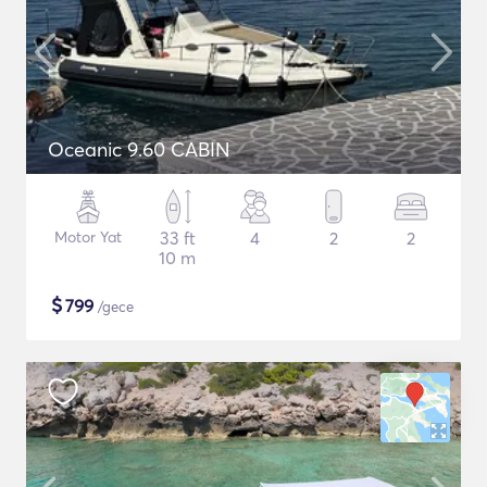
Oceanic 9.60 CABIN
Motor Yat
33 ft
4
2
2
10 m
$
799
/gece