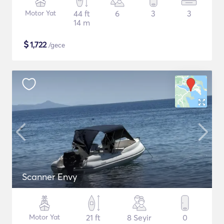
Motor Yat
44 ft
6
3
3
14 m
$
1,722
/gece
Scanner Envy
Motor Yat
21 ft
8 Seyir
0