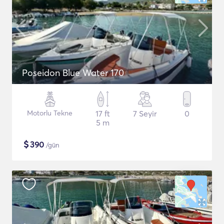
Poseidon Blue Water 170
Motorlu Tekne
17 ft
7 Seyir
0
5 m
$
390
/gün