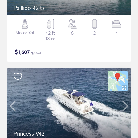
Psillipo 42 ts
Motor Yat
42 ft
6
2
4
13 m
$
1,607
/gece
Princess V42