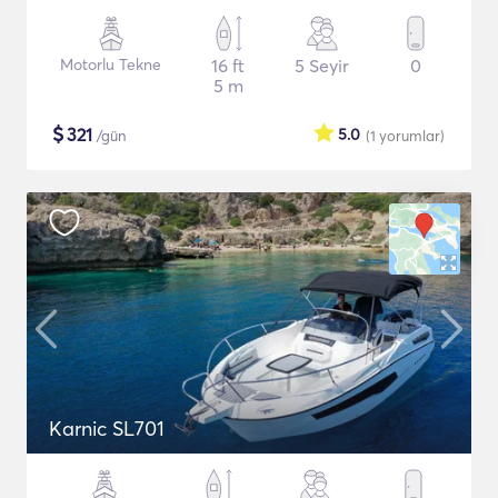
Motorlu Tekne
16 ft
5 Seyir
0
5 m
$
321
5.0
/gün
(1
yorumlar
)
Karnic SL701