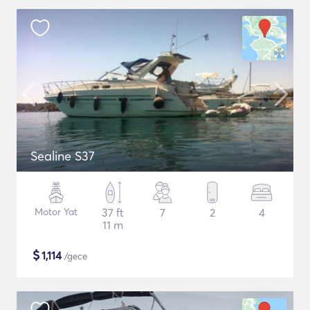
Sealine S37
Motor Yat
37 ft
7
2
4
11 m
$
1,114
/gece