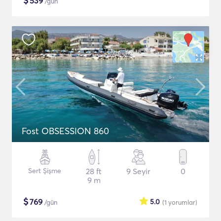
$
539
/gün
Fost OBSESSION 860
Sert Şişme
28 ft
9 Seyir
0
9 m
$
769
5.0
/gün
(1
yorumlar
)