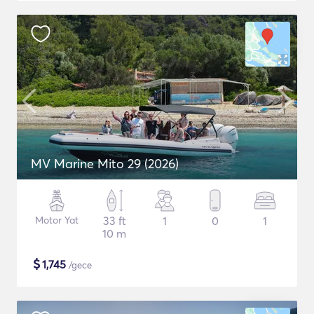
MV Marine Mito 29 (2026)
Motor Yat
33 ft
1
0
1
10 m
$
1,745
/gece