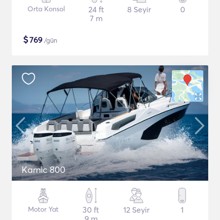
Orta Konsol
24 ft
8 Seyir
0
7 m
$
769
/gün
Karnic 800
Motor Yat
30 ft
12 Seyir
1
9 m