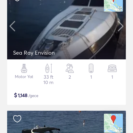
Sea Ray Envision
Motor Yat
33 ft
2
1
1
10 m
$
1,148
/gece