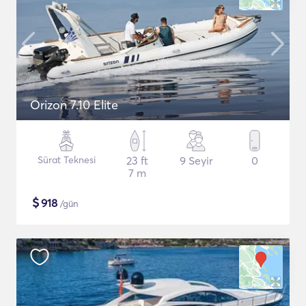
Orizon 7.10 Elite
Sürat Teknesi
23 ft
9 Seyir
0
7 m
$
918
/gün