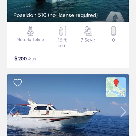
Poseidon 510 (no license required)
Motorlu Tekne
16 ft
7 Seyir
0
5 m
$
200
/gün