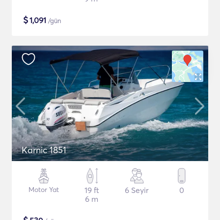
$
1,091
/gün
Karnic 1851
Motor Yat
19 ft
6 Seyir
0
6 m