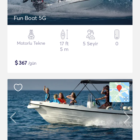
Fun Boat 5G
Motorlu Tekne
17 ft
5 Seyir
0
5 m
$
367
/gün