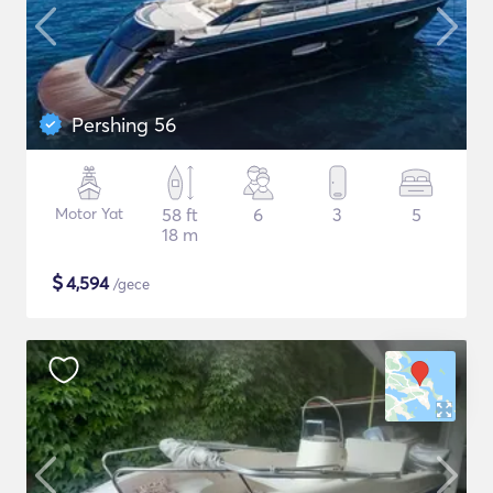
Pershing 56
Motor Yat
58 ft
6
3
5
18 m
$
4,594
/gece