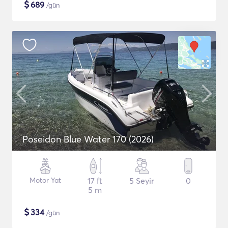
$
689
/gün
Poseidon Blue Water 170 (2026)
Motor Yat
17 ft
5 Seyir
0
5 m
$
334
/gün