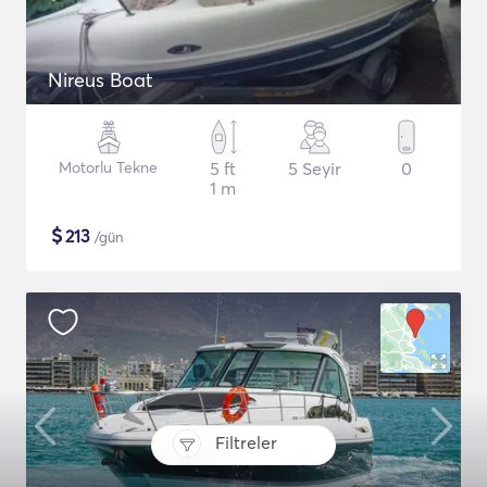
Nireus Boat
Motorlu Tekne
5 ft
5 Seyir
0
1 m
$
213
/gün
Filtreler