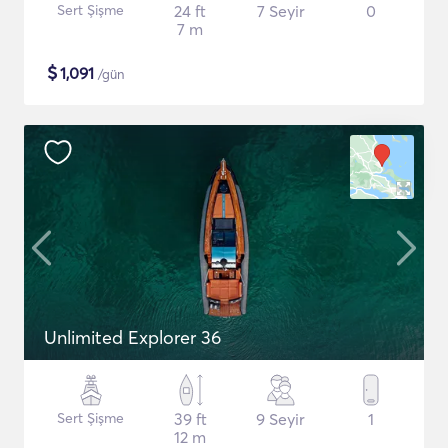
Sert Şişme
24 ft
7 Seyir
0
7 m
$
1,091
/gün
Unlimited Explorer 36
Sert Şişme
39 ft
9 Seyir
1
12 m