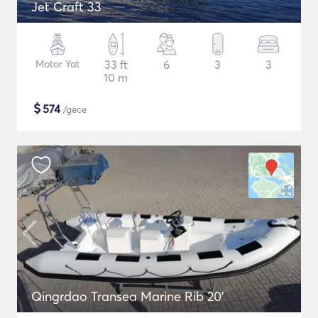
Jet Craft 33
Motor Yat
33 ft
6
3
3
10 m
$
574
/gece
Qingrdao Transea Marine Rib 20'