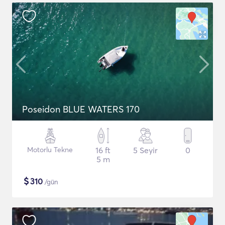
Poseidon BLUE WATERS 170
Motorlu Tekne
16 ft
5 Seyir
0
5 m
$
310
/gün