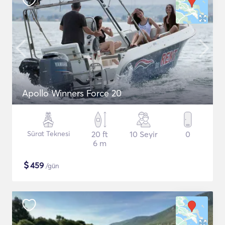
Apollo Winners Force 20
Sürat Teknesi
20 ft
10 Seyir
0
6 m
$
459
/gün