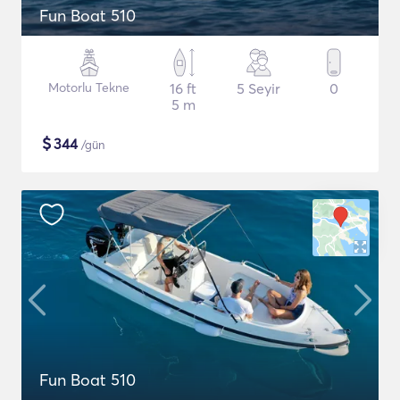
Fun Boat 510
Motorlu Tekne
16 ft
5 Seyir
0
5 m
$
344
/gün
Fun Boat 510