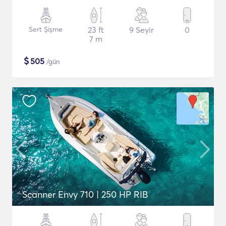
Sert Şişme
23 ft
9 Seyir
0
7 m
$
505
/gün
Scanner Envy 710 | 250 HP RIB