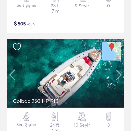
Sert Şişme
23 ft
9 Seyir
0
7 m
$
505
/gün
Colbac 250 HP RIB
Sert Şişme
24 ft
10 Seyir
0
7 m