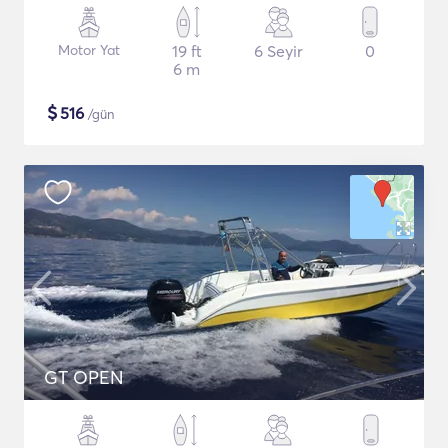
Motor Yat
19 ft
6 Seyir
0
6 m
$
516
/gün
GT OPEN