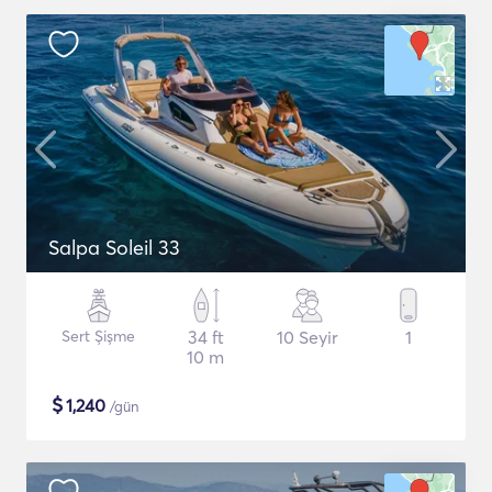
Salpa Soleil 33
Sert Şişme
34 ft
10 Seyir
1
10 m
$
1,240
/gün