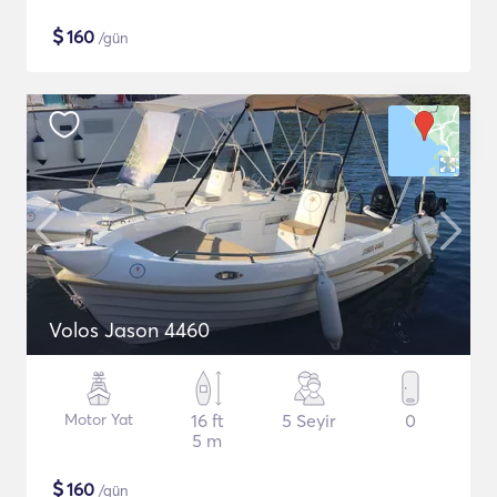
$
160
/gün
Volos Jason 4460
Motor Yat
16 ft
5 Seyir
0
5 m
$
160
/gün