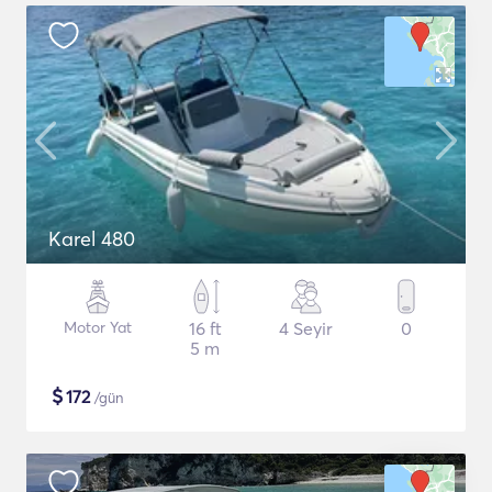
Karel 480
Motor Yat
16 ft
4 Seyir
0
5 m
$
172
/gün