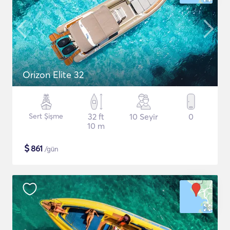
Orizon Elite 32
Sert Şişme
32 ft
10 Seyir
0
10 m
$
861
/gün