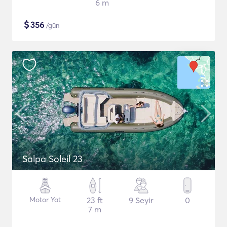
6 m
$
356
/gün
Salpa Soleil 23
Motor Yat
23 ft
9 Seyir
0
7 m