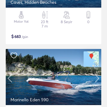
Caves, Hidden Beaches
Motor Yat
23 ft
8 Seyir
0
7 m
$
683
/gün
Marinello Eden 590