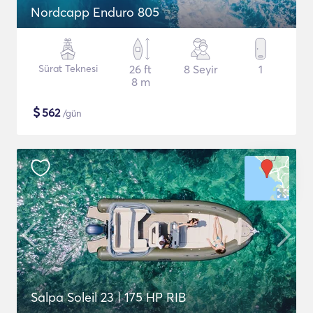
Nordcapp Enduro 805
Sürat Teknesi
26 ft
8 Seyir
1
8 m
$
562
/gün
Salpa Soleil 23 | 175 HP RIB