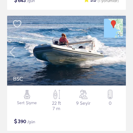
$
643
5.0
/gün
(1
yorumlar
)
BSC
Sert Şişme
22 ft
9 Seyir
0
7 m
$
390
/gün