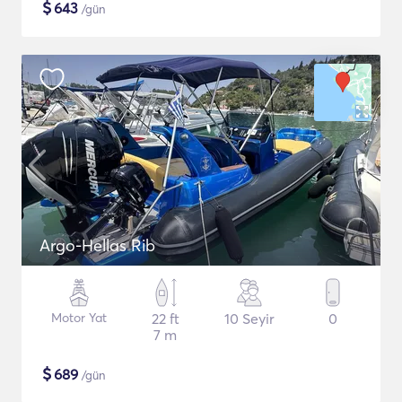
$
643
/gün
Argo-Hellas Rib
Motor Yat
22 ft
10 Seyir
0
7 m
$
689
/gün