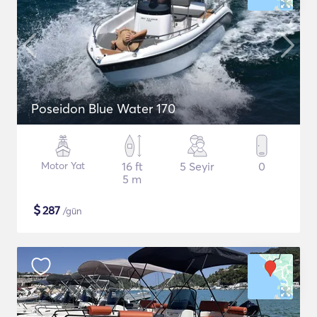
Poseidon Blue Water 170
Motor Yat
16 ft
5 Seyir
0
5 m
$
287
/gün