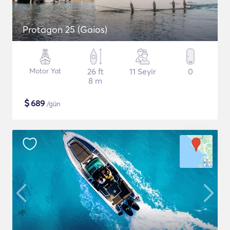
Protagon 25 (Gaios)
Motor Yat
26 ft
11 Seyir
0
8 m
$
689
/gün