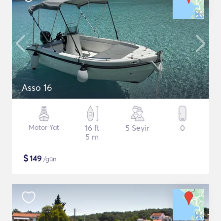
Asso 16
Motor Yat
16 ft
5 Seyir
0
5 m
$
149
/gün