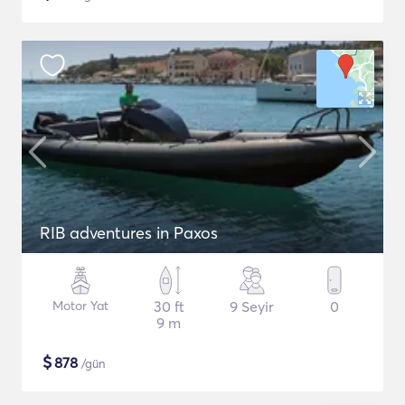
RIB adventures in Paxos
Motor Yat
30 ft
9 Seyir
0
9 m
$
878
/gün