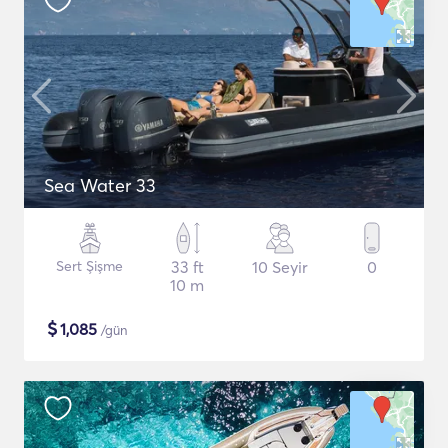
Sea Water 33
Sert Şişme
33 ft
10 Seyir
0
10 m
$
1,085
/gün