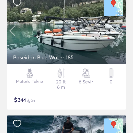
Poseidon Blue Water 185
Motorlu Tekne
20 ft
6 Seyir
0
6 m
$
344
/gün