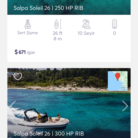
Salpa Soleil 26 | 250 HP RIB
Sert Şişme
26 ft
10 Seyir
0
8 m
$
671
/gün
Salpa Soleil 26 | 300 HP RIB