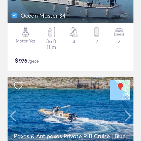
Ocean Master 34
Motor Yat
36 ft
4
2
2
11 m
$
976
/gece
Paxos & Antipaxos Private RIB Cruise | Blue