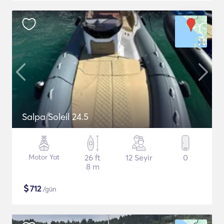
Salpa Soleil 24.5
Motor Yat
26 ft
12 Seyir
0
8 m
$
712
/gün