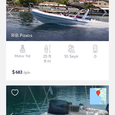
RIB Paxos
Motor Yat
25 ft
10 Seyir
0
8 m
$
683
/gün