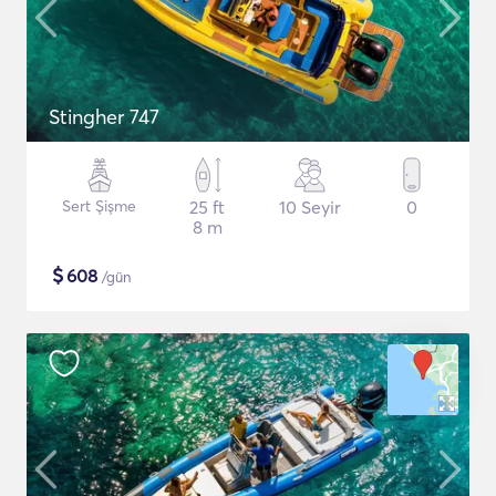
Stingher 747
Sert Şişme
25 ft
10 Seyir
0
8 m
$
608
/gün