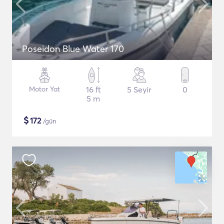
Poseidon Blue Water 170
Motor Yat
16 ft
5 Seyir
0
5 m
$
172
/gün