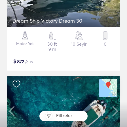
Dream Ship Victory Dream 30
Motor Yat
30 ft
10 Seyir
0
9 m
$
872
/gün
Filtreler