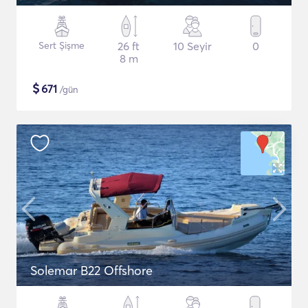
Sert Şişme
26 ft
10 Seyir
0
8 m
$
671
/gün
Solemar B22 Offshore