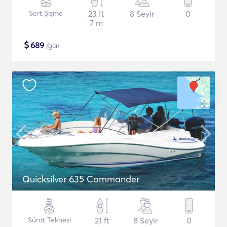
Sert Şişme
23 ft
8 Seyir
0
7 m
$
689
/gün
Quicksilver 635 Commander
Sürat Teknesi
21 ft
8 Seyir
0