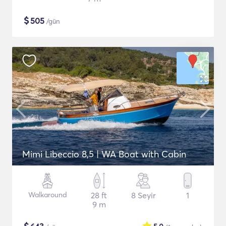
$
505
/gün
Mimi Libeccio 8,5 | WA Boat with Cabin
Walkaround
28 ft
8 Seyir
1
9 m