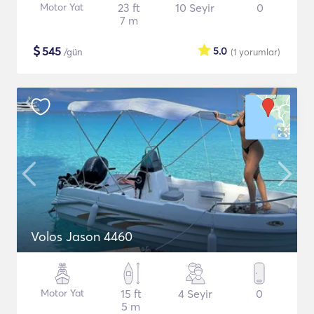
Motor Yat
23 ft
10 Seyir
0
7 m
$
545
5.0
/gün
(1
yorumlar
)
Volos Jason 4460
Motor Yat
15 ft
4 Seyir
0
5 m