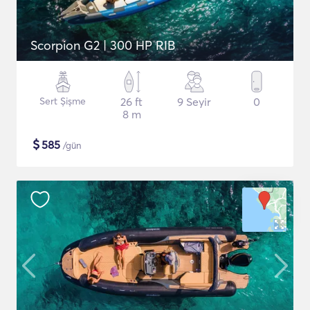
Scorpion G2 | 300 HP RIB
Sert Şişme
26 ft
9 Seyir
0
8 m
$
585
/gün