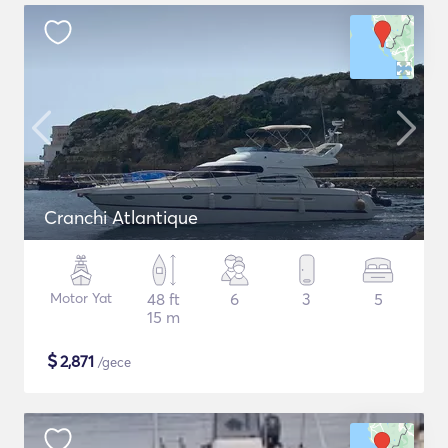
Cranchi Atlantique
Motor Yat
48 ft
6
3
5
15 m
$
2,871
/gece