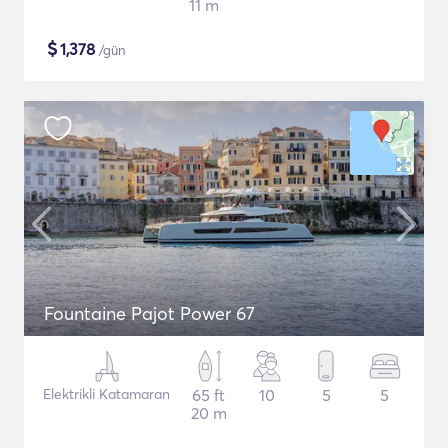
11 m
$
1,378
/gün
Fountaine Pajot Power 67
Elektrikli Katamaran
65 ft
10
5
5
20 m