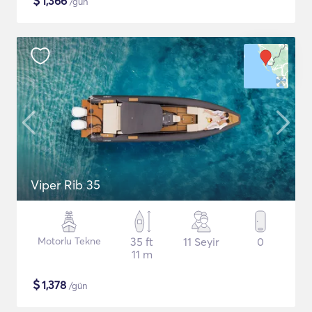
$
1,366
/gün
Viper Rib 35
Motorlu Tekne
35 ft
11 Seyir
0
11 m
$
1,378
/gün