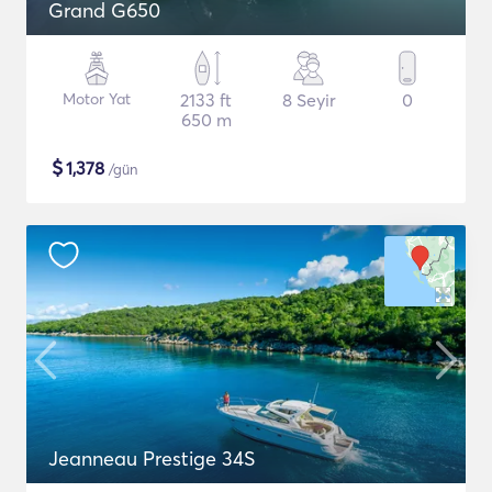
Grand G650
Motor Yat
2133 ft
8 Seyir
0
650 m
$
1,378
/gün
Jeanneau Prestige 34S