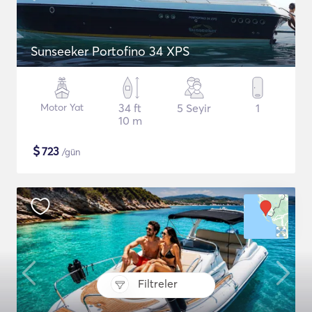
Sunseeker Portofino 34 XPS
Motor Yat
34 ft
5 Seyir
1
10 m
$
723
/gün
Filtreler