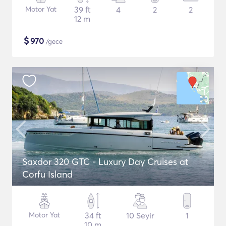
Motor Yat
39 ft
4
2
2
12 m
$
970
/gece
Saxdor 320 GTC - Luxury Day Cruises at
Corfu Island
Motor Yat
34 ft
10 Seyir
1
10 m