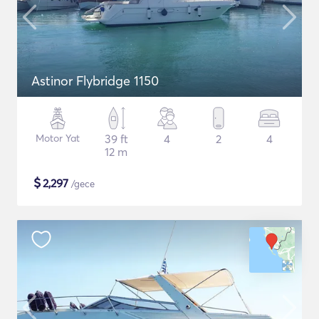
Astinor Flybridge 1150
Motor Yat
39 ft
4
2
4
12 m
$
2,297
/gece