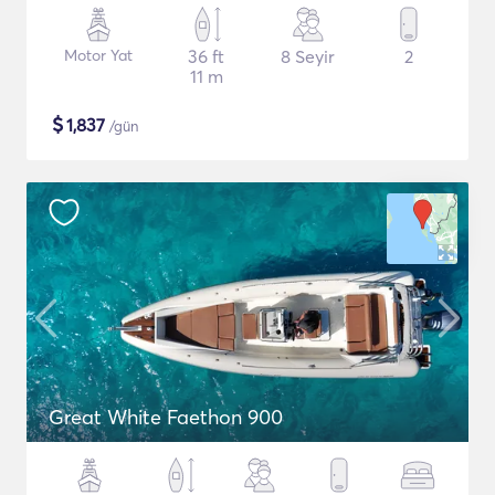
Motor Yat
36 ft
8 Seyir
2
11 m
$
1,837
/gün
Great White Faethon 900