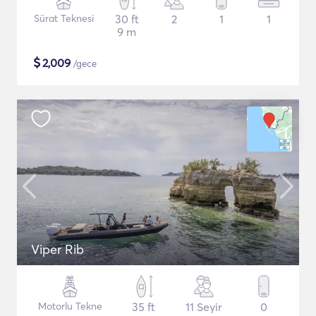
Sürat Teknesi
30 ft
2
1
1
9 m
$
2,009
/gece
Viper Rib
Motorlu Tekne
35 ft
11 Seyir
0