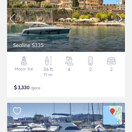
Sealine S335
Motor Yat
36 ft
4
2
2
11 m
$
3,330
/gece