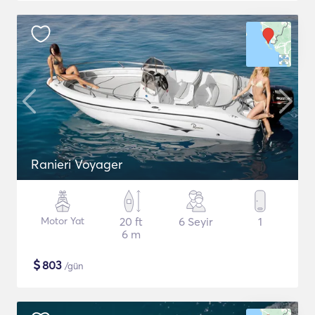
Ranieri Voyager
Motor Yat
20 ft
6 Seyir
1
6 m
$
803
/gün