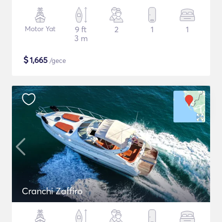
Motor Yat
9 ft
2
1
1
3 m
$
1,665
/gece
Cranchi Zaffiro