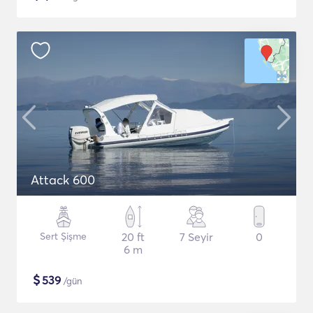
Attack 600
Sert Şişme
20 ft
7 Seyir
0
6 m
$
539
/gün