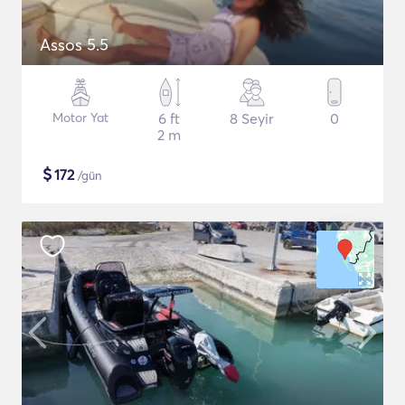
Assos 5.5
Motor Yat
6 ft
8 Seyir
0
2 m
$
172
/gün