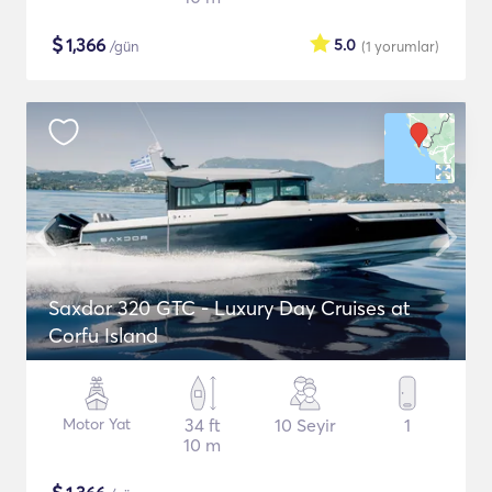
$
1,366
5.0
/gün
(1
yorumlar
)
Saxdor 320 GTC - Luxury Day Cruises at
Corfu Island
Motor Yat
34 ft
10 Seyir
1
10 m