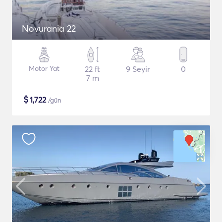
Novurania 22
Motor Yat
22 ft
9 Seyir
0
7 m
$
1,722
/gün