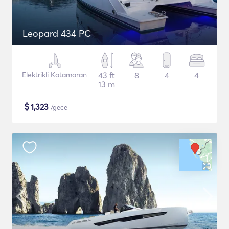
Leopard 434 PC
Elektrikli Katamaran
43 ft
8
4
4
13 m
$
1,323
/gece