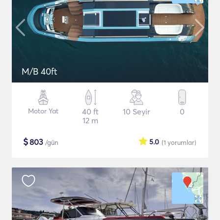
M/B 40ft
Motor Yat
40 ft
10 Seyir
0
12 m
$
803
5.0
/gün
(1
yorumlar
)