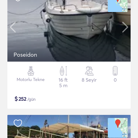
Poseidon
Motorlu Tekne
16 ft
8 Seyir
0
5 m
$
252
/gün