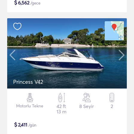
$
6,562
/gece
Princess V42
Motorlu Tekne
42 ft
8 Seyir
2
13 m
$
2,411
/gün