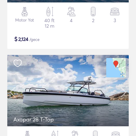
Motor Yat
40 ft
4
2
3
12 m
$
2,124
/gece
Axopar 28 T-Top