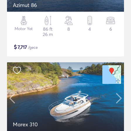
Azimut 86
Motor Yat
86 ft
8
4
6
26 m
$
7,717
/gece
Marex 310