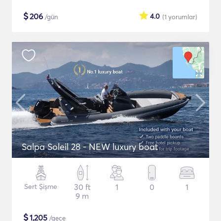
$
206
4.0
/gün
(1
yorumlar
)
Salpa Soleil 28 - NEW luxury boat
Sert Şişme
30 ft
1
0
1
9 m
$
1,205
/gece