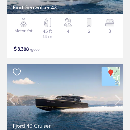
Fiart Seawalker 43
Motor Yat
45 ft
4
2
3
14 m
$
3,388
/gece
Fjord 40 Cruiser