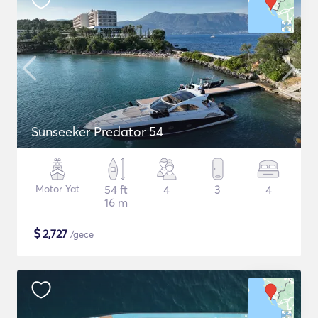
Sunseeker Predator 54
Motor Yat
54 ft
4
3
4
16 m
$
2,727
/gece