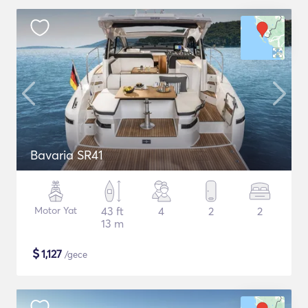
Bavaria SR41
Motor Yat
43 ft
4
2
2
13 m
$
1,127
/gece