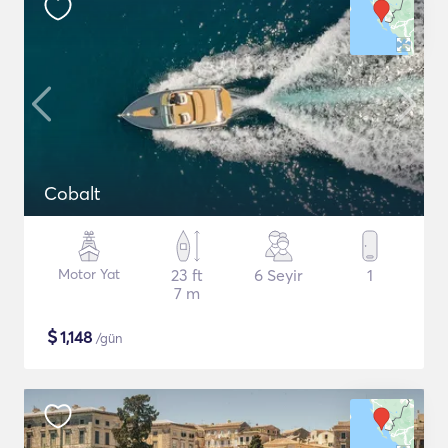
Cobalt
Motor Yat
23 ft
6 Seyir
1
7 m
$
1,148
/gün