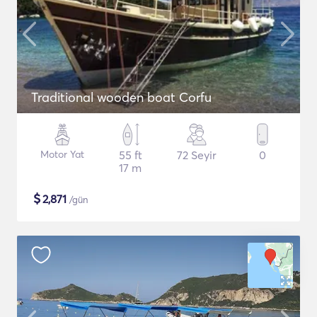
Traditional wooden boat Corfu
Motor Yat
55 ft
72 Seyir
0
17 m
$
2,871
/gün