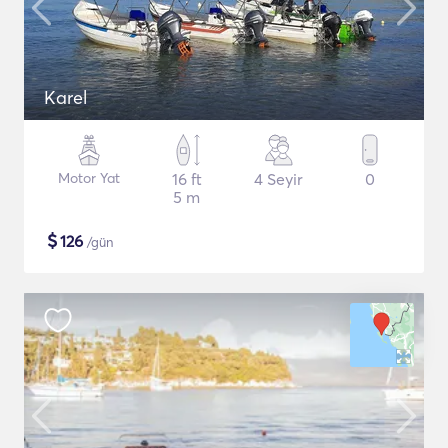
Karel
Motor Yat
16 ft
4 Seyir
0
5 m
$
126
/gün