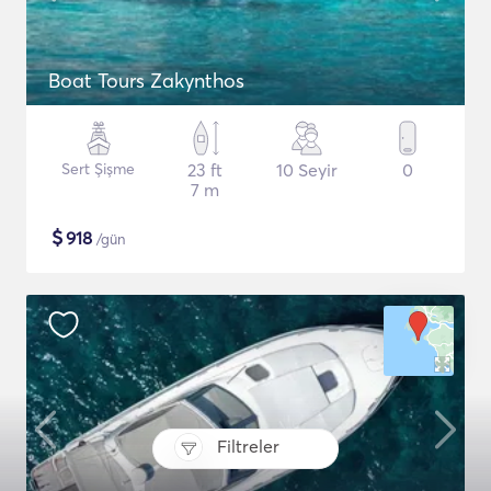
Boat Tours Zakynthos
Sert Şişme
23 ft
10 Seyir
0
7 m
$
918
/gün
Filtreler