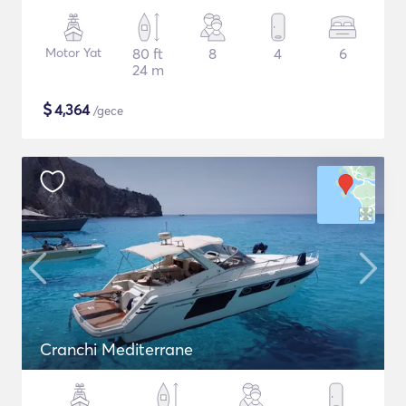
Motor Yat
80 ft
8
4
6
24 m
$
4,364
/gece
Cranchi Mediterrane