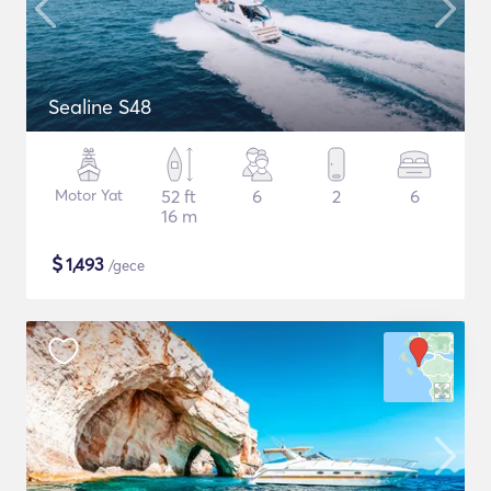
Sealine S48
Motor Yat
52 ft
6
2
6
16 m
$
1,493
/gece