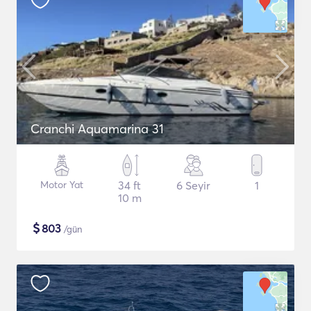
Cranchi Aquamarina 31
Motor Yat
34 ft
6 Seyir
1
10 m
$
803
/gün