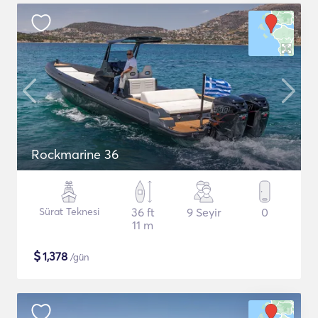
Rockmarine 36
Sürat Teknesi
36 ft
9 Seyir
0
11 m
$
1,378
/gün