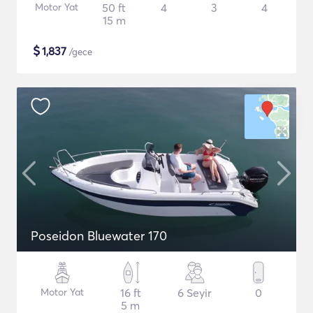
Motor Yat
50 ft
4
3
4
15 m
$
1,837
/gece
Poseidon Bluewater 170
Motor Yat
16 ft
6 Seyir
0
5 m