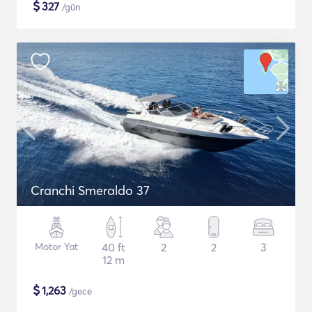
$
327
/gün
Cranchi Smeraldo 37
Motor Yat
40 ft
2
2
3
12 m
$
1,263
/gece