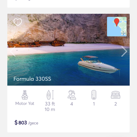
Formula 330SS
Motor Yat
33 ft
4
1
2
10 m
$
803
/gece