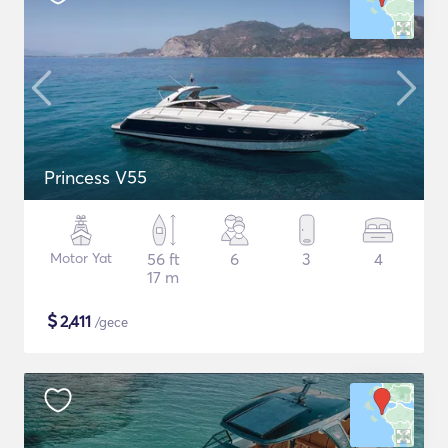
Princess V55
Motor Yat
56 ft
6
3
4
17 m
$
2,411
/gece