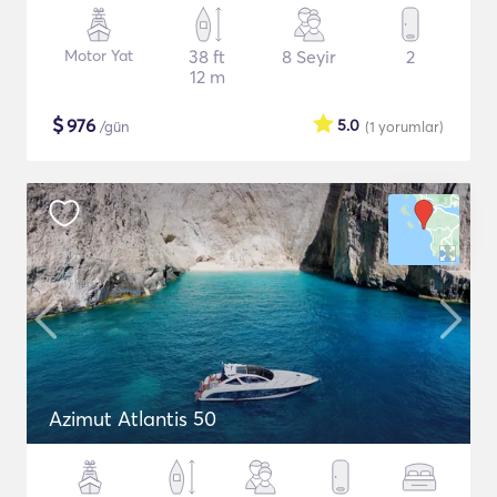
Motor Yat
38 ft
8 Seyir
2
12 m
$
976
5.0
/gün
(1
yorumlar
)
Azimut Atlantis 50