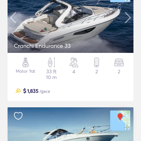
Cranchi Endurance 33
Motor Yat
33 ft
4
2
2
10 m
$
1,835
/gece