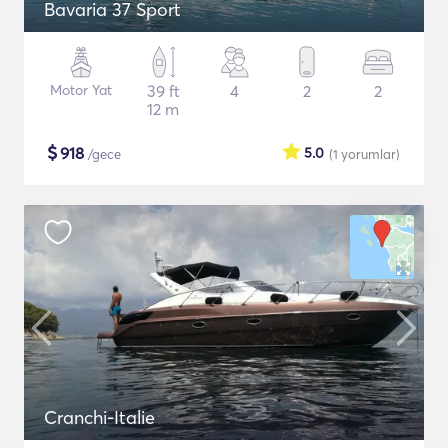
Bavaria 37 Sport
Motor Yat
39 ft
4
2
2
12 m
$
918
5.0
/gece
(1
yorumlar
)
Cranchi-Italie