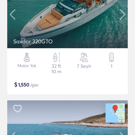
Saxdor 320GTO
Motor Yat
32 ft
7 Seyir
1
10 m
$
1,550
/gün