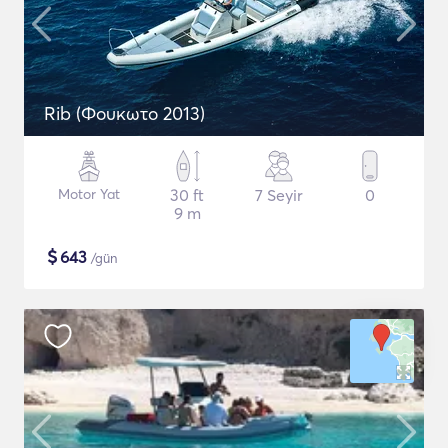
Rib (Φουκωτο 2013)
Motor Yat
30 ft
7 Seyir
0
9 m
$
643
/gün