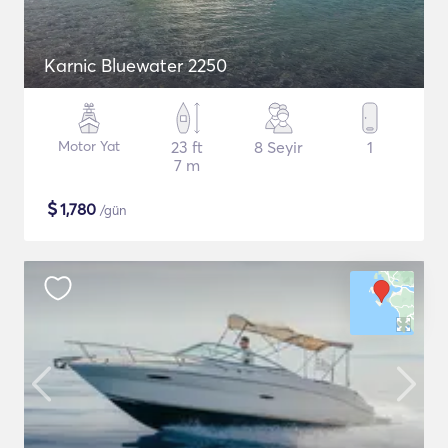
Karnic Bluewater 2250
Motor Yat
23 ft
8 Seyir
1
7 m
$
1,780
/gün