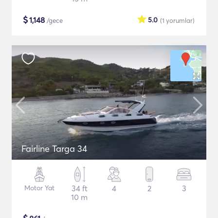
$
1,148
5.0
/gece
(1
yorumlar
)
Fairline Targa 34
Motor Yat
34 ft
4
2
3
10 m