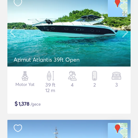
Azimut Atlantis 39ft Open
Motor Yat
39 ft
4
2
3
12 m
$
1,378
/gece