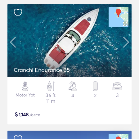
Cranchi Endurance 35
Motor Yat
36 ft
4
2
3
11 m
$
1,148
/gece