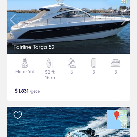
Fairline Targa 52
Motor Yat
52 ft
6
3
3
16 m
$
1,831
/gece