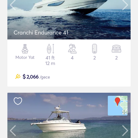
Cranchi Endurance 41
Motor Yat
41 ft
4
2
2
12 m
$
2,066
/gece