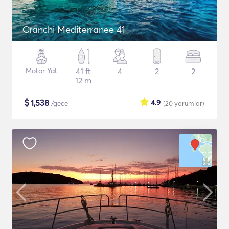
Cranchi Mediterranee 41
Motor Yat
41 ft
4
2
2
12 m
$
1,538
4.9
/gece
(20
yorumlar
)