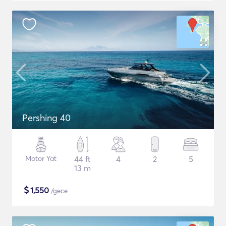
Pershing 40
Motor Yat
44 ft
4
2
5
13 m
$
1,550
/gece