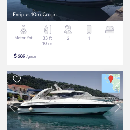
Evripus 10m Cabin
Motor Yat
33 ft
2
1
1
10 m
$
689
/gece