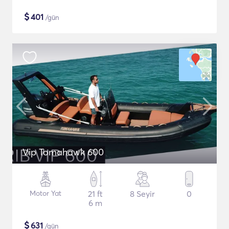
$
401
/gün
Vip Tomahawk 600
Motor Yat
21 ft
8 Seyir
0
6 m
$
631
/gün