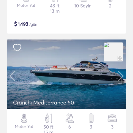
Motor Yat
43 ft
10 Seyir
2
13 m
$
1,493
/gün
Cranchi Mediterranee 50
Motor Yat
50 ft
6
3
3
15 m