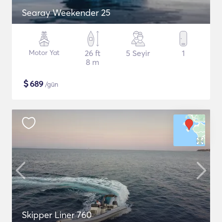
Searay Weekender 25
Motor Yat
26 ft
5 Seyir
1
8 m
$
689
/gün
Skipper Liner 760