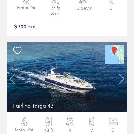
Motor Yat
27 ft
10 Seyir
0
8 m
$
700
/gün
Fairline Targa 43
Motor Yat
43 ft
4
2
3