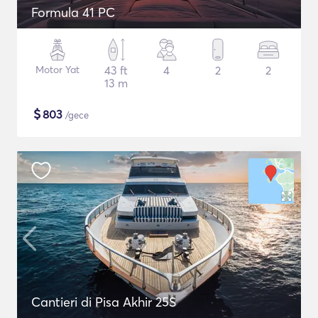
Formula 41 PC
Motor Yat
43 ft
4
2
2
13 m
$
803
/gece
Cantieri di Pisa Akhir 25S