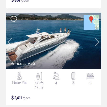
$
861
/gece
Princess V55
Motor Yat
56 ft
4
3
5
17 m
$
2,411
/gece