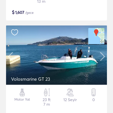
13 m
$
1,607
/gece
Volosmarine GT 23
Motor Yat
23 ft
12 Seyir
0
7 m