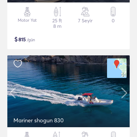
Motor Yat
25 ft
7 Seyir
0
8 m
$
815
/gün
Mariner shogun 830