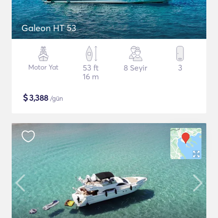
Galeon HT 53
Motor Yat
53 ft
8 Seyir
3
16 m
$
3,388
/gün