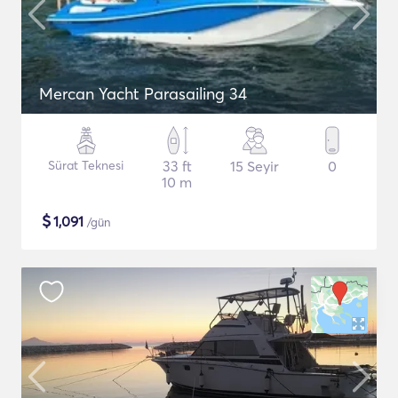
Mercan Yacht Parasailing 34
Sürat Teknesi
33 ft
15 Seyir
0
10 m
$
1,091
/gün