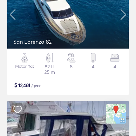
San Lorenzo 82
Motor Yat
82 ft
8
4
4
25 m
$
12,461
/gece