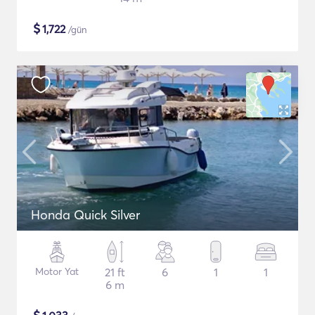
$
1,722
/gün
Honda Quick Silver
Motor Yat
21 ft
6
1
1
6 m