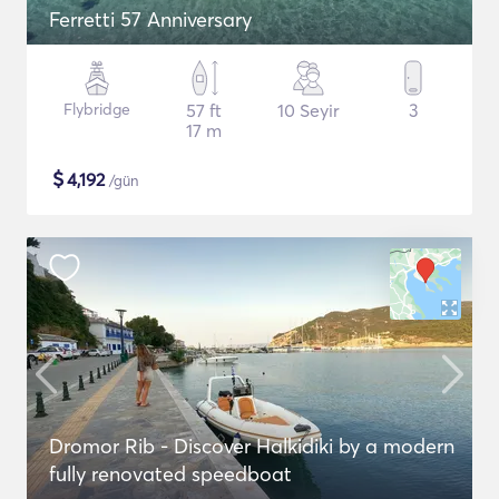
Ferretti 57 Anniversary
Flybridge
57 ft
10 Seyir
3
17 m
$
4,192
/gün
Dromor Rib - Discover Halkidiki by a modern
fully renovated speedboat