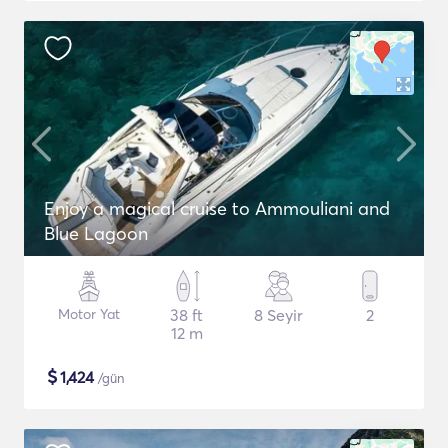
Enjoy a magical cruise to Ammouliani and
Blue Lagoon
Motor Yat
38 ft
8 Seyir
2
12 m
$
1,424
/gün