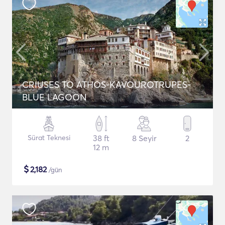
CRIUSES TO ATHOS-KAVOUROTRUPES-
BLUE LAGOON
Sürat Teknesi
38 ft
8 Seyir
2
12 m
$
2,182
/gün