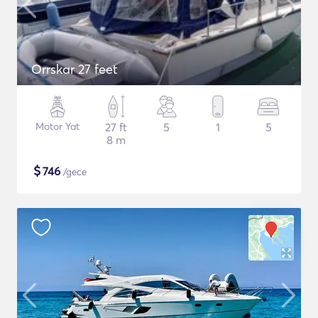
Orrskar 27 feet
Motor Yat
27 ft
5
1
5
8 m
$
746
/gece