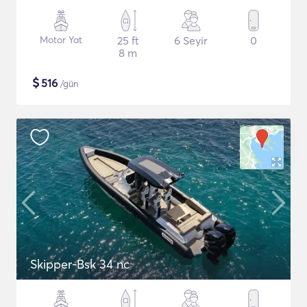
Motor Yat
25 ft
6 Seyir
0
8 m
$
516
/gün
Skipper-Bsk 34 nc