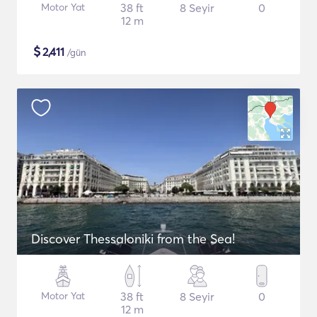
Motor Yat
38 ft
8 Seyir
0
12 m
$
2,411
/gün
Discover Thessaloniki from the Sea!
Motor Yat
38 ft
8 Seyir
0
12 m