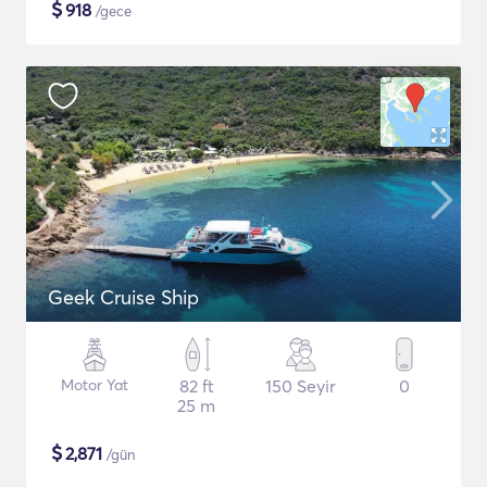
$
918
/gece
Geek Cruise Ship
Motor Yat
82 ft
150 Seyir
0
25 m
$
2,871
/gün