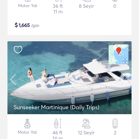
Motor Yat
36 ft
8 Seyir
0
11 m
$
1,665
/gün
Sunseeker Martinique (Daily Trips)
Motor Yat
46 ft
12 Seyir
2
14 m