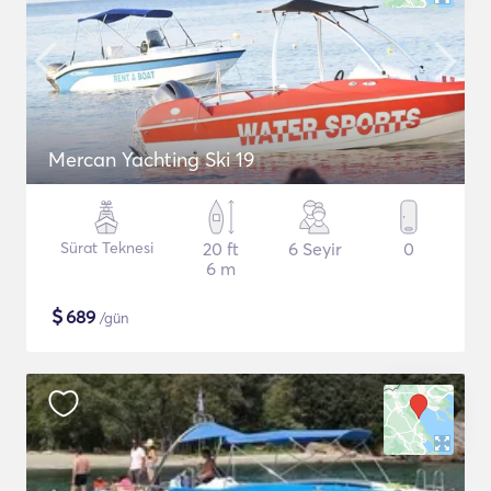
Mercan Yachting Ski 19
Sürat Teknesi
20 ft
6 Seyir
0
6 m
$
689
/gün