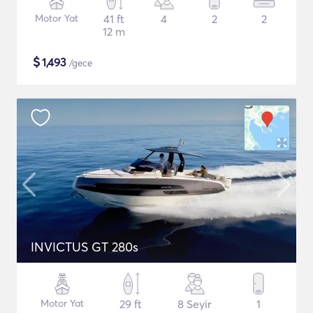
Motor Yat
41 ft
4
2
2
12 m
$
1,493
/gece
INVICTUS GT 280s
Motor Yat
29 ft
8 Seyir
1