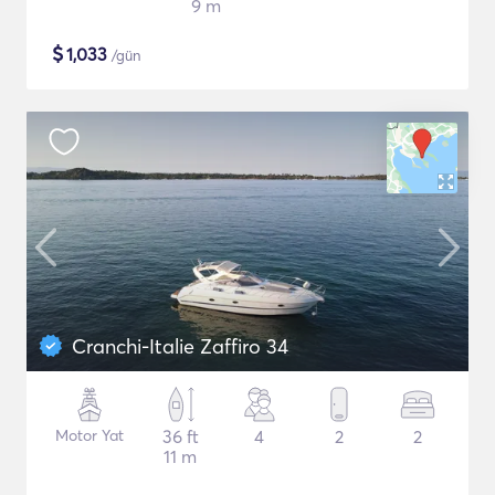
9 m
$
1,033
/gün
Cranchi-Italie Zaffiro 34
Motor Yat
36 ft
4
2
2
11 m