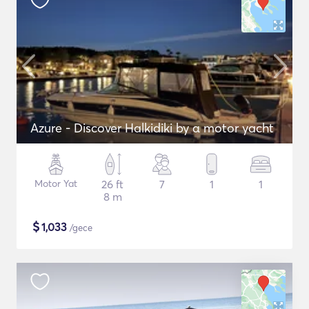
Azure - Discover Halkidiki by α motor yacht
Motor Yat
26 ft
7
1
1
8 m
$
1,033
/gece