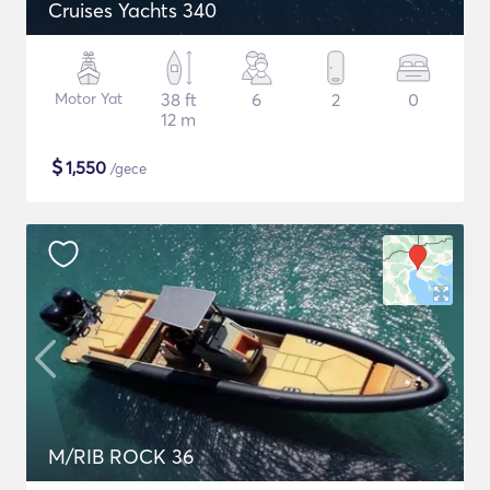
Cruises Yachts 340
Motor Yat
38 ft
6
2
0
12 m
$
1,550
/gece
M/RIB ROCK 36