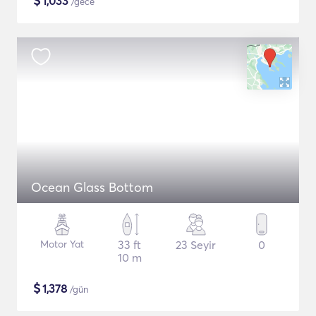
$
1,033
/gece
Ocean Glass Bottom
Motor Yat
33 ft
23 Seyir
0
10 m
$
1,378
/gün