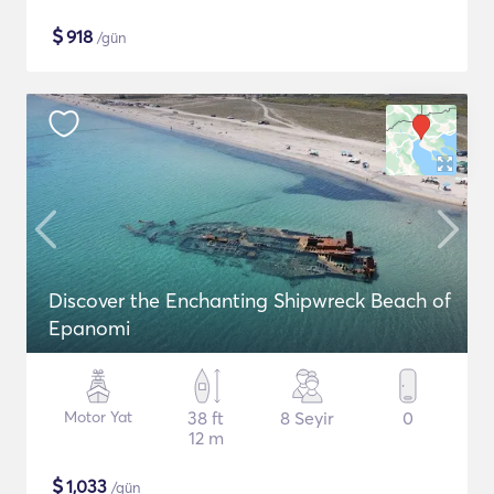
$
918
/gün
Discover the Enchanting Shipwreck Beach of
Epanomi
Motor Yat
38 ft
8 Seyir
0
12 m
$
1,033
/gün