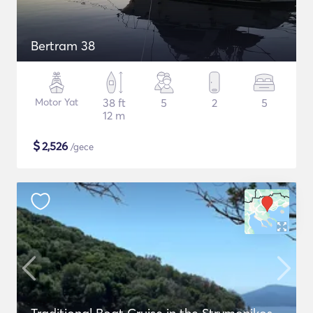
Bertram 38
Motor Yat
38 ft
5
2
5
12 m
$
2,526
/gece