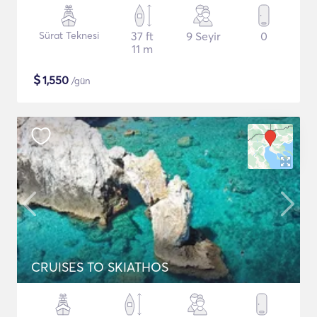
Sürat Teknesi
37 ft
9 Seyir
0
11 m
$
1,550
/gün
CRUISES TO SKIATHOS