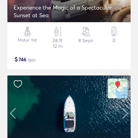
Experience the Magic of a Spectacular
Sunset at Sea
Motor Yat
38 ft
8 Seyir
0
12 m
$
746
/gün