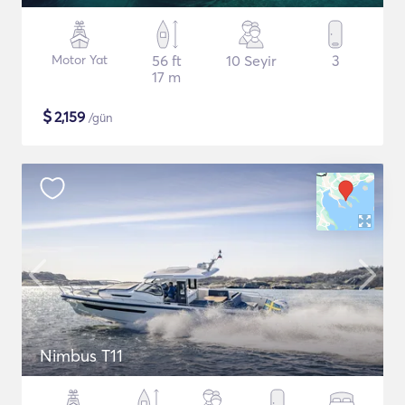
Motor Yat
56 ft
10 Seyir
3
17 m
$
2,159
/gün
Nimbus T11