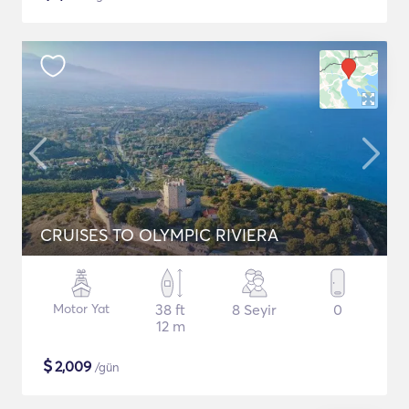
CRUISES TO OLYMPIC RIVIERA
Motor Yat
38 ft
8 Seyir
0
12 m
$
2,009
/gün