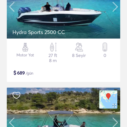
Hydra Sports 2500 CC
Motor Yat
27 ft
8 Seyir
0
8 m
$
689
/gün