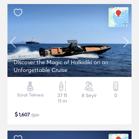
Discover the Magic of Halkidiki on an
Unforgettable Cruise
Sürat Teknesi
37 ft
8 Seyir
0
11 m
$
1,607
/gün