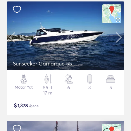
Sunseeker Gamarque 55
Motor Yat
55 ft
6
3
5
17 m
$
1,378
/gece