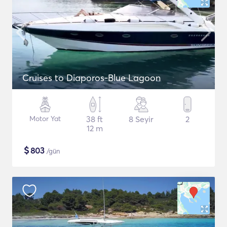
Cruises to Diaporos-Blue Lagoon
Motor Yat
38 ft
8 Seyir
2
12 m
$
803
/gün