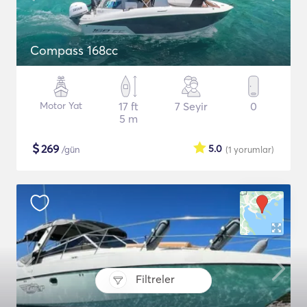
Compass 168cc
Motor Yat
17 ft
7 Seyir
0
5 m
$
269
5.0
/gün
(1
yorumlar
)
Filtreler