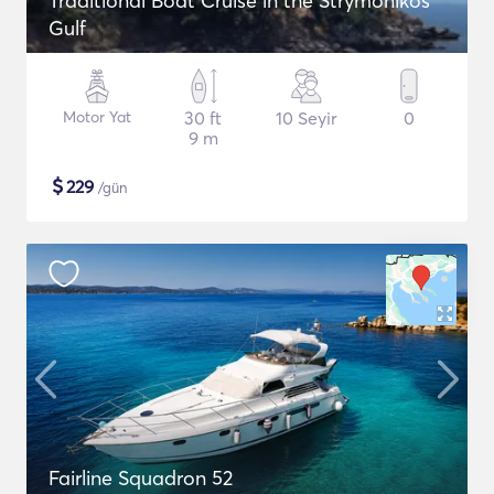
Traditional Boat Cruise in the Strymonikos
Gulf
Motor Yat
30 ft
10 Seyir
0
9 m
$
229
/gün
Fairline Squadron 52