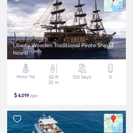
Liberty Wooden Traditional Pirate Ship (4
hours)
Motor Yat
82 ft
150 Seyir
0
25 m
$
4,019
/gün