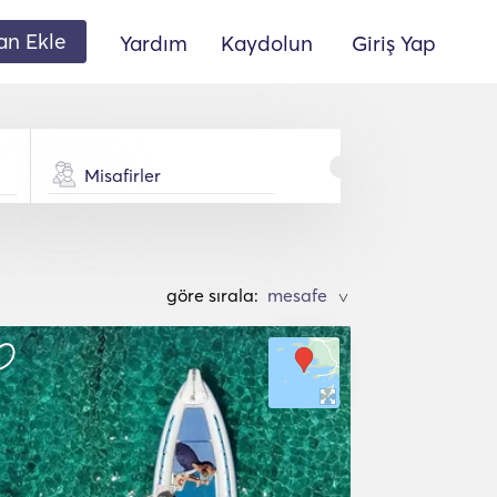
lan Ekle
Yardım
Kaydolun
Giriş Yap
Misafirler
göre sırala:
>