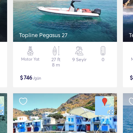
Topline Pegasus 27
T
Motor Yat
27 ft
9 Seyir
0
M
8 m
$
746
/gün