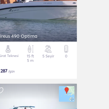
ireus 490 Optima
ürat Teknesi
15 ft
5 Seyir
0
5 m
$
287
/gün