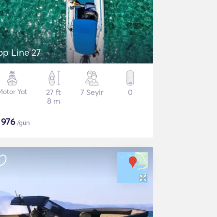
op Line 27
Motor Yat
27 ft
7 Seyir
0
8 m
$
976
/gün