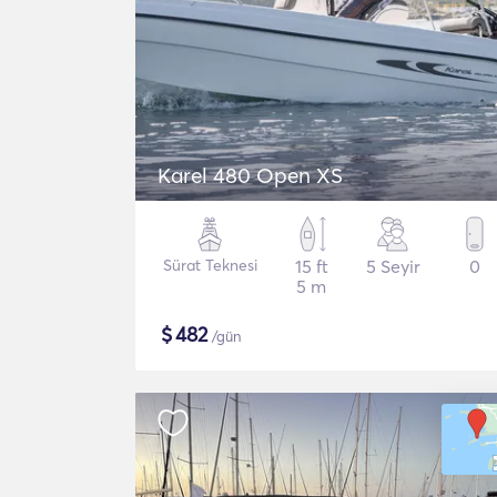
Karel 480 Open XS
Sürat Teknesi
15 ft
5 Seyir
0
5 m
$
482
/gün