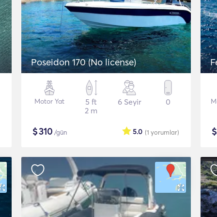
Poseidon 170 (No license)
F
Motor Yat
5 ft
6 Seyir
0
M
2 m
$
310
5.0
/gün
(1
yorumlar
)