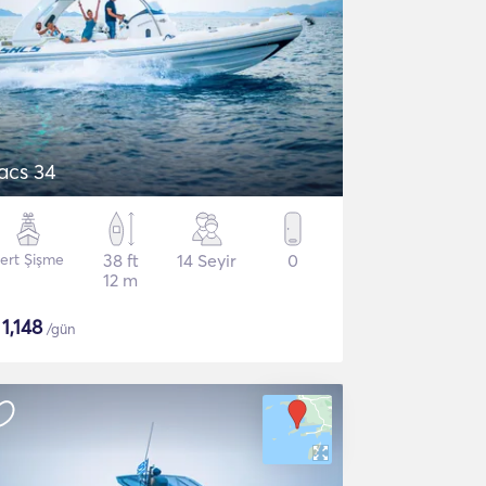
acs 34
ert Şişme
38 ft
14 Seyir
0
12 m
$
1,148
/gün