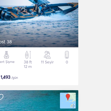
ost 38
ert Şişme
38 ft
11 Seyir
0
12 m
$
1,493
/gün