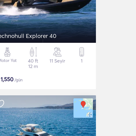
echnohull Explorer 40
otor Yat
40 ft
11 Seyir
1
12 m
$
1,550
/gün