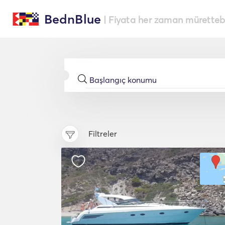
BednBlue
| Fiyata her zaman müretteba
Filtreler