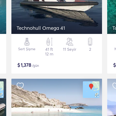
Technohull Omega 41
T
Sert Şişme
41 ft
11 Seyir
2
12 m
$
1,378
/gün