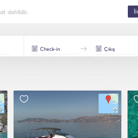
İ
t dahildir.