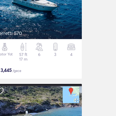
erretti 570
otor Yat
57 ft
6
3
4
17 m
$
3,445
/gece