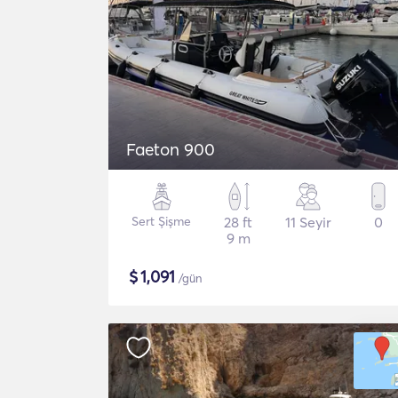
Faeton 900
Sert Şişme
28 ft
11 Seyir
0
9 m
$
1,091
/gün