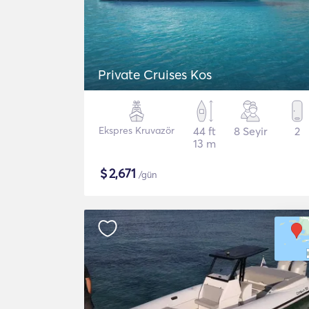
Private Cruises Kos
Ekspres Kruvazör
44 ft
8 Seyir
2
13 m
$
2,671
/gün