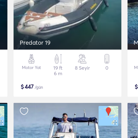
Predator 19
M
Motor Yat
19 ft
8 Seyir
0
M
6 m
$
447
/gün