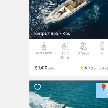
Evripus 855 - Kos
Sert Şişme
33 ft
9 Seyir
0
10 m
$
1,410
5.0
/gün
(1
yorumlar
)