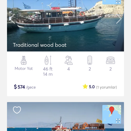
Traditional wood boat
Motor Yat
46 ft
4
2
2
14 m
$
574
5.0
/gece
(1
yorumlar
)