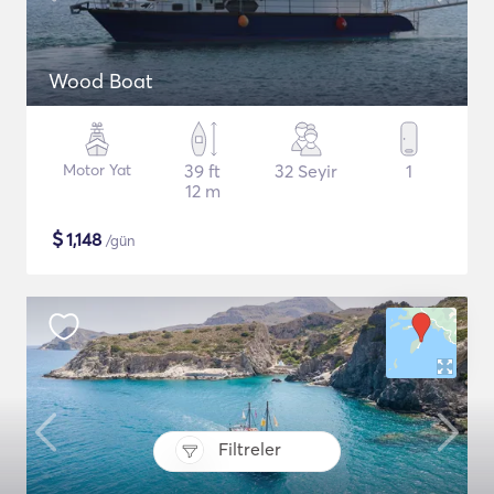
Wood Boat
Motor Yat
39 ft
32 Seyir
1
12 m
$
1,148
/gün
Filtreler