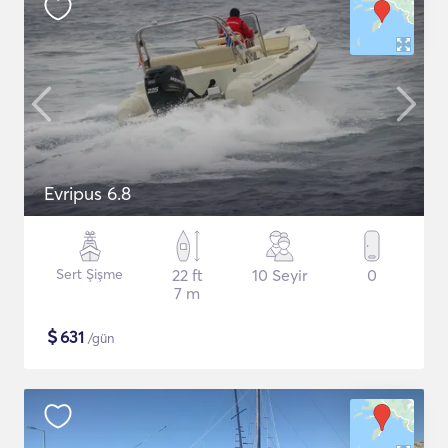
Evripus 6.8
Sert Şişme
22 ft
10 Seyir
0
7 m
$
631
/gün