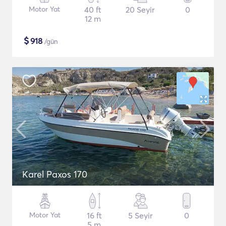
Motor Yat
40 ft
20 Seyir
0
12 m
$
918
/gün
Karel Paxos 170
Motor Yat
16 ft
5 Seyir
0
5 m