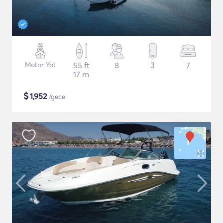
Motor Yat
55 ft
8
3
7
17 m
$
1,952
/gece