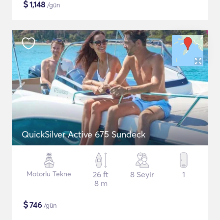
$
1,148
/gün
QuickSilver Active 675 Sundeck
Motorlu Tekne
26 ft
8 Seyir
1
8 m
$
746
/gün