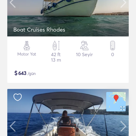
Boat Cruises Rhodes
Motor Yat
42 ft
10 Seyir
0
13 m
$
643
/gün