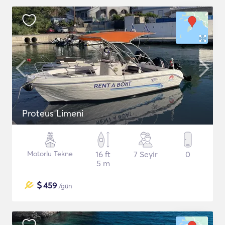
Proteus Limeni
Motorlu Tekne
16 ft
7 Seyir
0
5 m
$
459
/gün