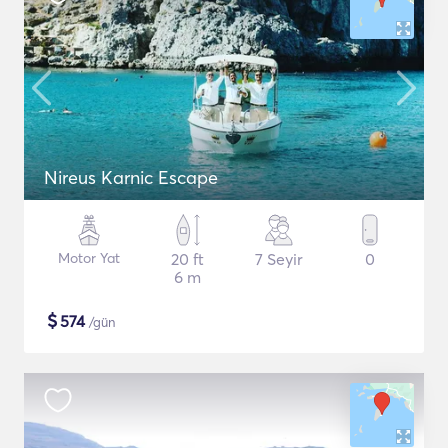
Nireus Karnic Escape
Motor Yat
20 ft
7 Seyir
0
6 m
$
574
/gün