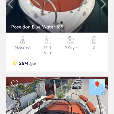
Poseidon Blue Water 185
Motor Yat
19 ft
9 Seyir
0
6 m
$
574
/gün