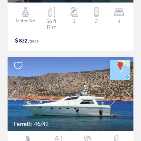
Motor Yat
56 ft
5
3
4
17 m
$
832
/gece
Ferretti 46/49