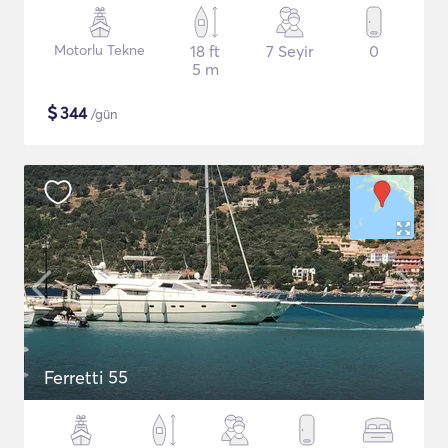
Motorlu Tekne
18 ft
7 Seyir
0
5 m
$
344
/gün
Ferretti 55