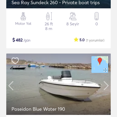
Sea Ray Sundeck 260 - Private boat trips
Motor Yat
26 ft
8 Seyir
0
8 m
$
482
5.0
/gün
(1
yorumlar
)
Poseidon Blue Water 190