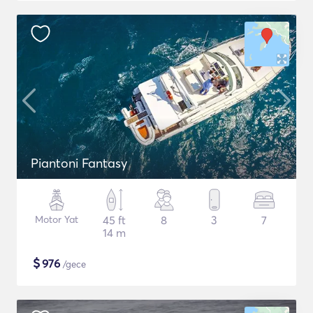
Piantoni Fantasy
Motor Yat
45 ft
8
3
7
14 m
$
976
/gece