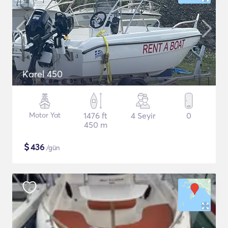
Karel 450
Motor Yat
1476 ft
4 Seyir
0
450 m
$
436
/gün