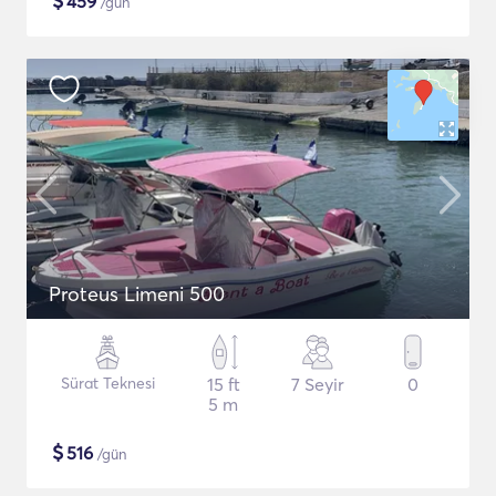
$
459
/gün
Proteus Limeni 500
Sürat Teknesi
15 ft
7 Seyir
0
5 m
$
516
/gün