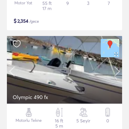
Motor Yat
55 ft
9
3
7
17 m
$
2,354
/gece
Olympic 490 fx
Motorlu Tekne
16 ft
5 Seyir
0
5 m