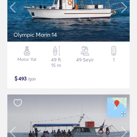
Olympic Marin 14
Motor Yat
49 ft
49 Seyir
1
15 m
$
493
/gün