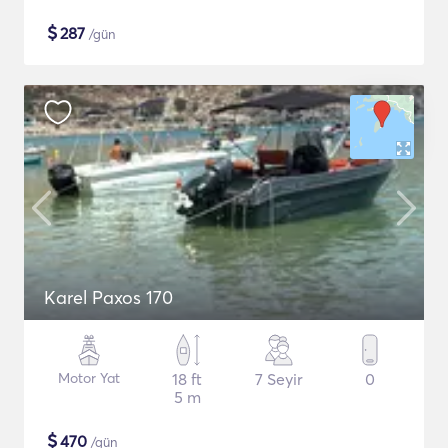
$
287
/gün
Karel Paxos 170
Motor Yat
18 ft
7 Seyir
0
5 m
$
470
/gün