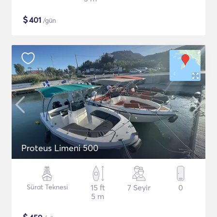
$
401
/gün
Proteus Limeni 500
Sürat Teknesi
15 ft
7 Seyir
0
5 m