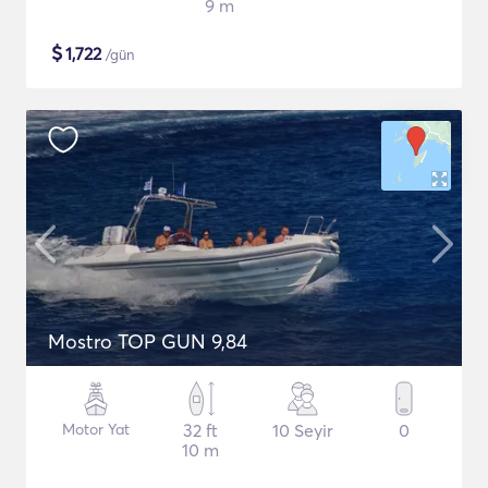
9 m
$
1,722
/gün
Mostro TOP GUN 9,84
Motor Yat
32 ft
10 Seyir
0
10 m