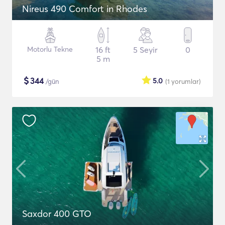
Nireus 490 Comfort in Rhodes
Motorlu Tekne
16 ft
5 Seyir
0
5 m
$
344
5.0
/gün
(1
yorumlar
)
Saxdor 400 GTO