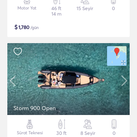
Motor Yat
46 ft
15 Seyir
0
14 m
$
1,780
/gün
Storm 900 Open
Sürat Teknesi
30 ft
8 Seyir
0