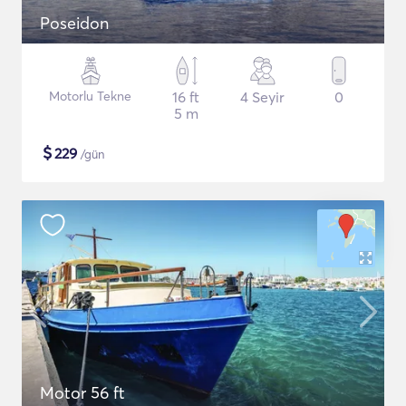
Poseidon
Motorlu Tekne
16 ft
4 Seyir
0
5 m
$
229
/gün
Motor 56 ft