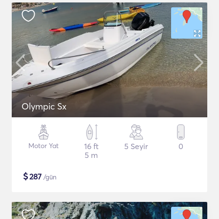
Olympic Sx
Motor Yat
16 ft
5 Seyir
0
5 m
$
287
/gün