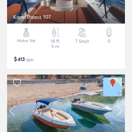
Karel Paxos 107
Motor Yat
16 ft
7 Seyir
0
5 m
$
413
/gün