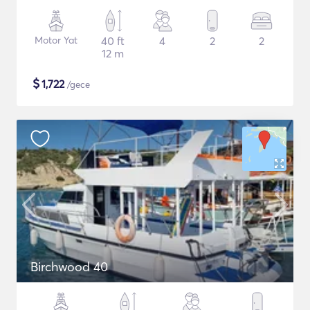
Motor Yat
40 ft
4
2
2
12 m
$
1,722
/gece
Birchwood 40