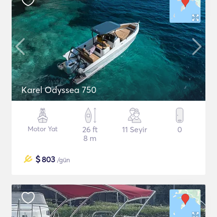
Karel Odyssea 750
Motor Yat
26 ft
11 Seyir
0
8 m
$
803
/gün