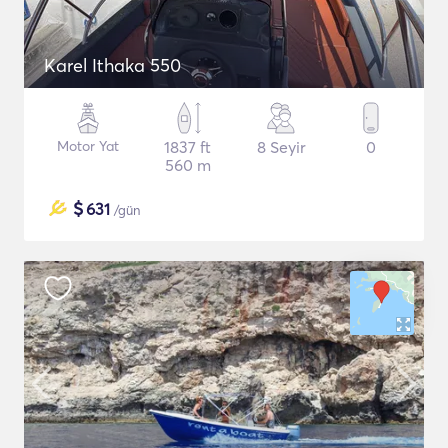
Karel Ithaka 550
Motor Yat
1837 ft
8 Seyir
0
560 m
$
631
/gün