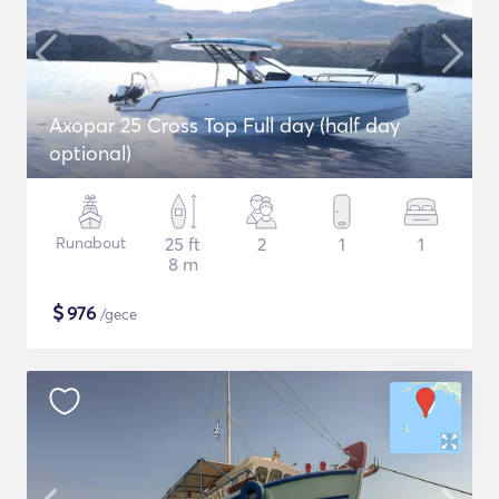
Axopar 25 Cross Top Full day (half day
optional)
Runabout
25 ft
2
1
1
8 m
$
976
/gece