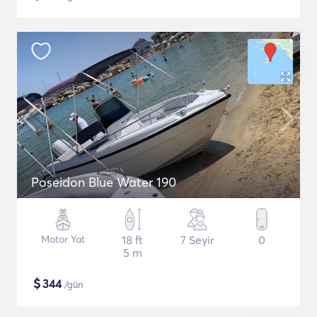
Poseidon Blue Water 190
Motor Yat
18 ft
7 Seyir
0
5 m
$
344
/gün