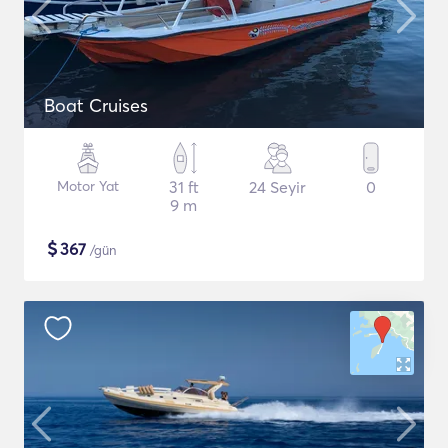
Boat Cruises
Motor Yat
31 ft
24 Seyir
0
9 m
$
367
/gün