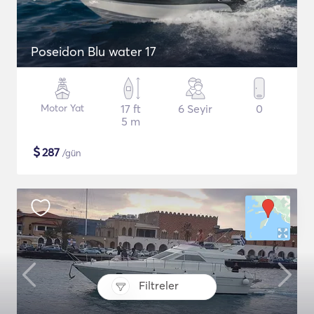
Poseidon Blu water 17
Motor Yat
17 ft
6 Seyir
0
5 m
$
287
/gün
Filtreler