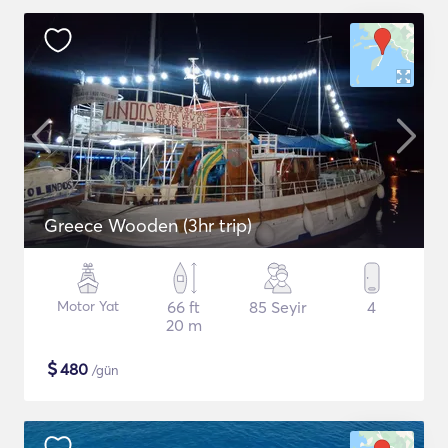
Greece Wooden (3hr trip)
Motor Yat
66 ft
85 Seyir
4
20 m
$
480
/gün