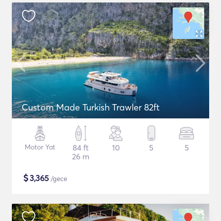
Custom Made Turkish Trawler 82ft
Motor Yat
84 ft
10
5
5
26 m
$
3,365
/gece