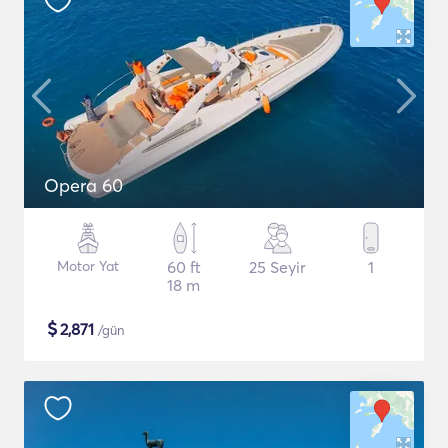
Opera 60
Motor Yat
60 ft
25 Seyir
1
18 m
$
2,871
/gün