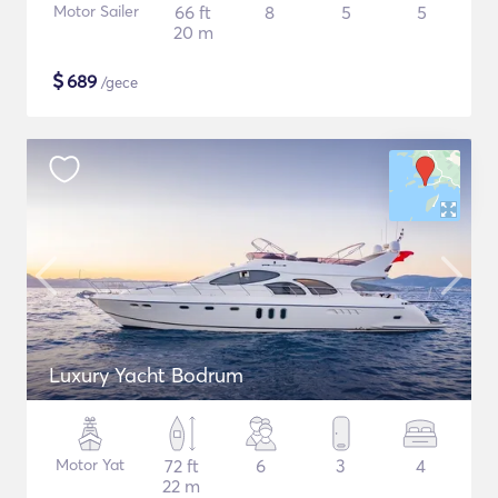
Motor Sailer
66 ft
8
5
5
20 m
$
689
/gece
Luxury Yacht Bodrum
Motor Yat
72 ft
6
3
4
22 m