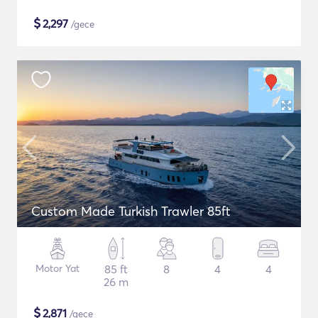
$
2,297
/gece
Custom Made Turkish Trawler 85ft
Motor Yat
85 ft
8
4
4
26 m
$
2,871
/gece