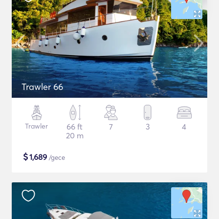
Trawler 66
Trawler
66 ft
7
3
4
20 m
$
1,689
/gece