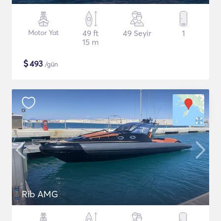
Motor Yat
49 ft
49 Seyir
1
15 m
$
493
/gün
Rib AMG