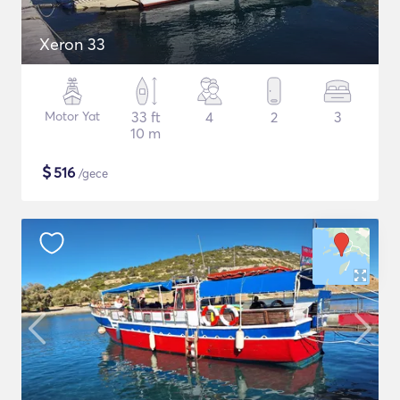
Xeron 33
Motor Yat
33 ft
4
2
3
10 m
$
516
/gece