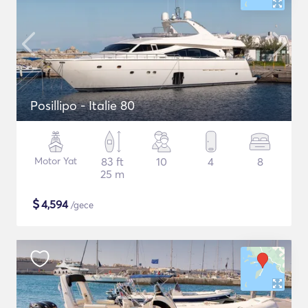
Posillipo - Italie 80
Motor Yat
83 ft
10
4
8
25 m
$
4,594
/gece