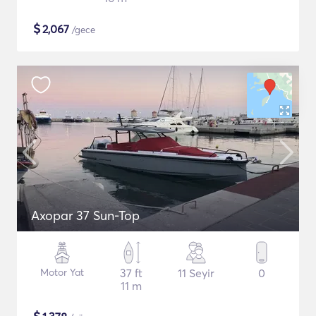
$
2,067
/gece
Axopar 37 Sun-Top
Motor Yat
37 ft
11 Seyir
0
11 m