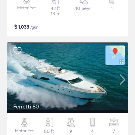
Motor Yat
42 ft
10 Seyir
1
13 m
$
1,033
/gün
Ferretti 80
Motor Yat
80 ft
9
4
7