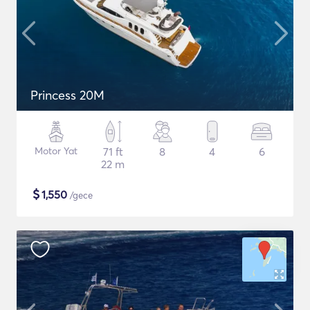
Princess 20M
Motor Yat
71 ft
8
4
6
22 m
$
1,550
/gece