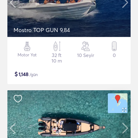
Mostro TOP GUN 9,84
Motor Yat
32 ft
10 Seyir
0
10 m
$
1,148
/gün