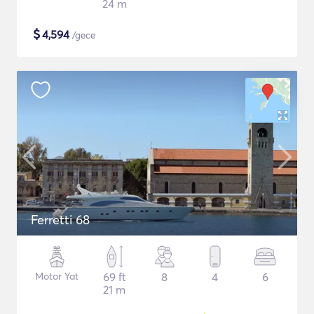
24 m
$
4,594
/gece
Ferretti 68
Motor Yat
69 ft
8
4
6
21 m