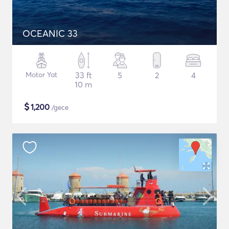
OCEANIC 33
Motor Yat
33 ft
5
2
4
10 m
$
1,200
/gece