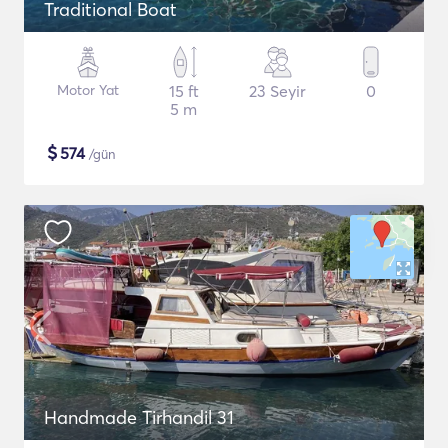
Traditional Boat
Motor Yat
15 ft
23 Seyir
0
5 m
$
574
/gün
Handmade Tirhandil 31