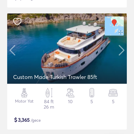
Custom Made Turkish Trawler 85ft
Motor Yat
84 ft
10
5
5
26 m
$
3,365
/gece