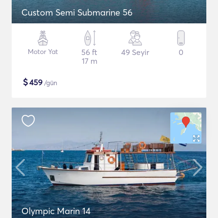
Custom Semi Submarine 56
Motor Yat
56 ft
49 Seyir
0
17 m
$
459
/gün
Olympic Marin 14