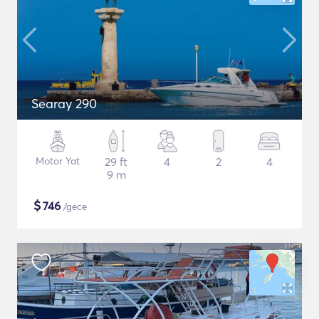
Searay 290
Motor Yat
29 ft
4
2
4
9 m
$
746
/gece