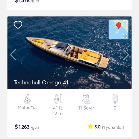
$
1,378
/gün
Technohull Omega 41
Motor Yat
41 ft
11 Seyir
0
12 m
$
1,263
5.0
/gün
(1
yorumlar
)