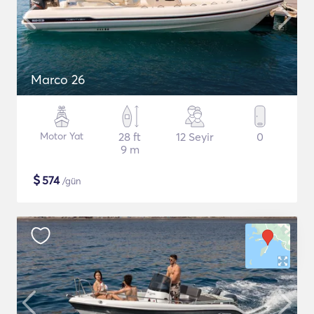
Marco 26
Motor Yat
28 ft
12 Seyir
0
9 m
$
574
/gün