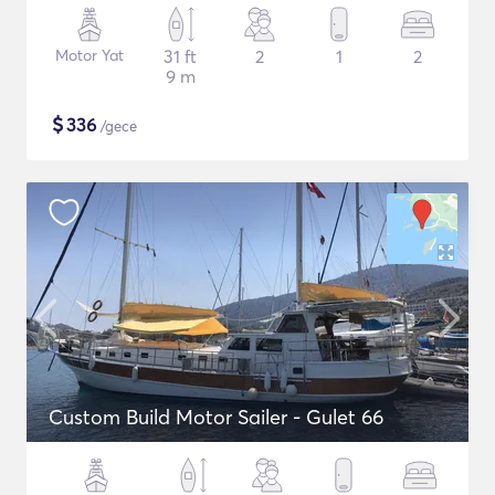
Motor Yat
31 ft
2
1
2
9 m
$
336
/gece
Custom Build Motor Sailer - Gulet 66