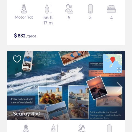
Motor Yat
56 ft
5
3
4
17 m
$
832
/gece
Searay 450