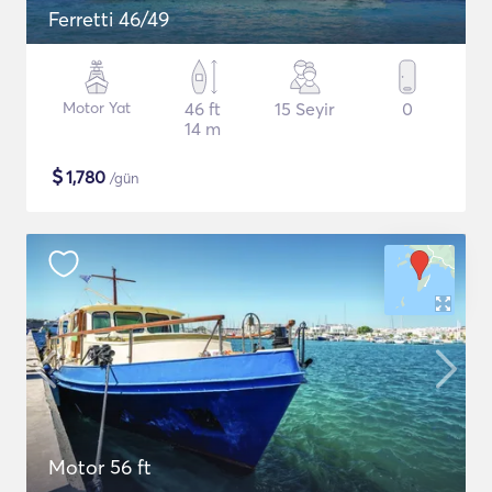
Ferretti 46/49
Motor Yat
46 ft
15 Seyir
0
14 m
$
1,780
/gün
Motor 56 ft