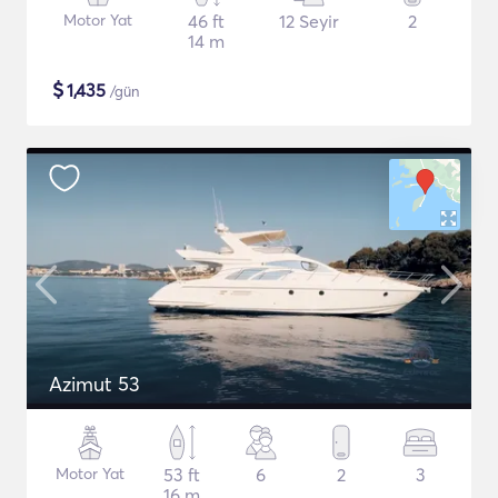
Motor Yat
46 ft
12 Seyir
2
14 m
$
1,435
/gün
Azimut 53
Motor Yat
53 ft
6
2
3
16 m