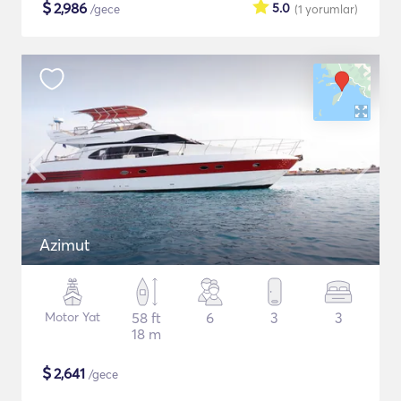
$
2,986
5.0
/gece
(1
yorumlar
)
Azimut
Motor Yat
58 ft
6
3
3
18 m
$
2,641
/gece