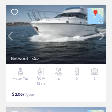
Birtwoot Ts55
Motor Yat
39 ft
4
2
2
12 m
$
2,067
/gece