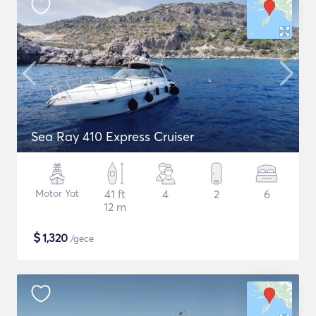
Sea Ray 410 Express Cruiser
Motor Yat
41 ft
4
2
6
12 m
$
1,320
/gece