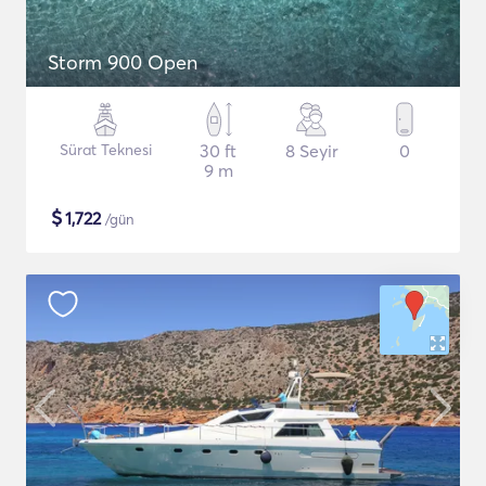
Storm 900 Open
Sürat Teknesi
30 ft
8 Seyir
0
9 m
$
1,722
/gün