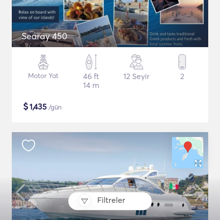
Searay 450
Motor Yat
46 ft
12 Seyir
2
14 m
$
1,435
/gün
Filtreler