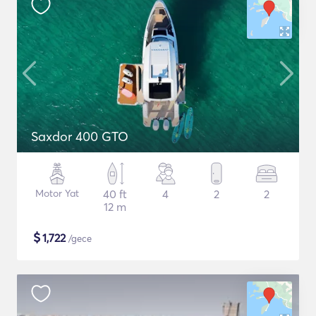
Saxdor 400 GTO
Motor Yat
40 ft
4
2
2
12 m
$
1,722
/gece