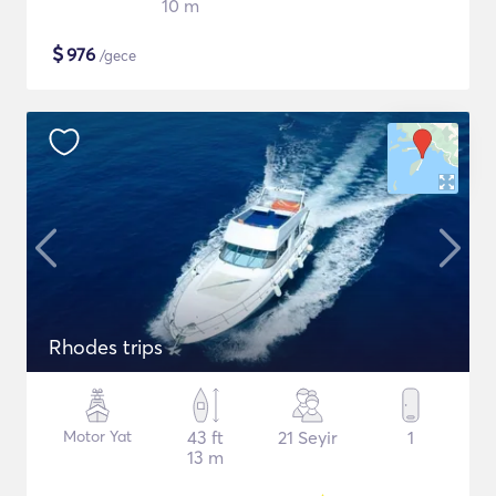
10 m
$
976
/gece
Rhodes trips
Motor Yat
43 ft
21 Seyir
1
13 m