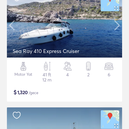
Sea Ray 410 Express Cruiser
Motor Yat
41 ft
4
2
6
12 m
$
1,320
/gece