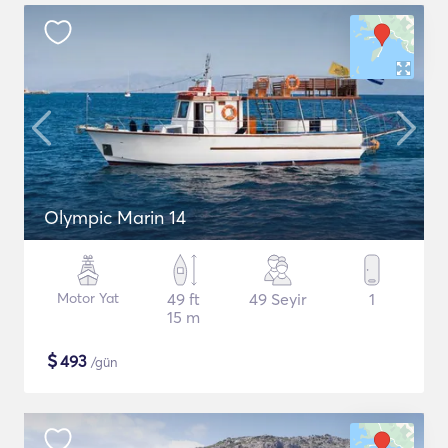
Olympic Marin 14
Motor Yat
49 ft
49 Seyir
1
15 m
$
493
/gün