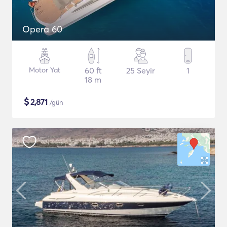
Opera 60
Motor Yat
60 ft
25 Seyir
1
18 m
$
2,871
/gün