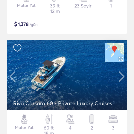
Motor Yat
39 ft
23 Seyir
1
12 m
$
1,378
/gün
Riva Corsaro 60 - Private Luxury Cruises
Motor Yat
60 ft
4
2
3
18 m