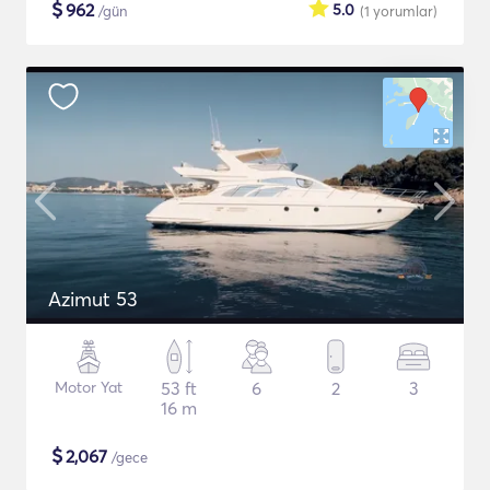
$
962
5.0
/gün
(1
yorumlar
)
Azimut 53
Motor Yat
53 ft
6
2
3
16 m
$
2,067
/gece