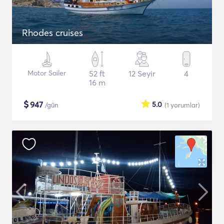
Rhodes cruises
Motor Sailer
52 ft
12 Seyir
4
16 m
$
947
5.0
/gün
(1
yorumlar
)