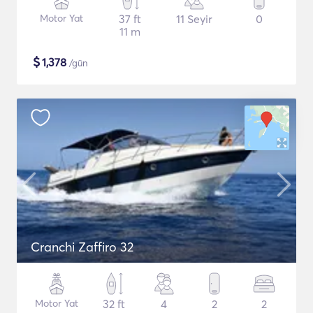
Motor Yat
37 ft
11 Seyir
0
11 m
$
1,378
/gün
Cranchi Zaffiro 32
Motor Yat
32 ft
4
2
2