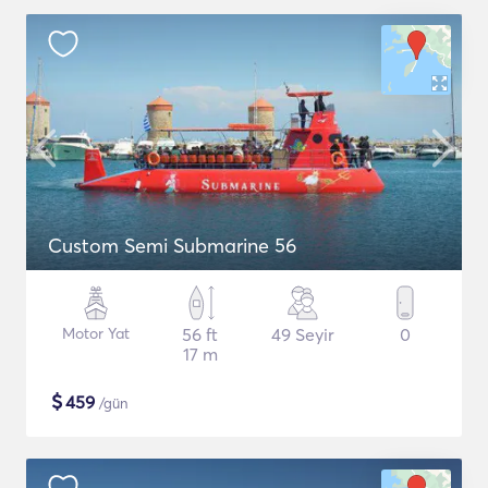
Custom Semi Submarine 56
Motor Yat
56 ft
49 Seyir
0
17 m
$
459
/gün