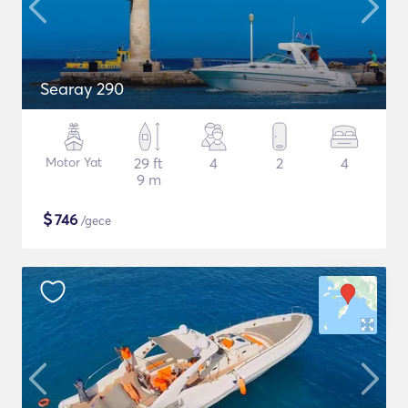
Searay 290
Motor Yat
29 ft
4
2
4
9 m
$
746
/gece