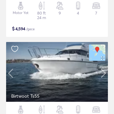
Motor Yat
80 ft
9
4
7
24 m
$
4,594
/gece
Birtwoot Ts55