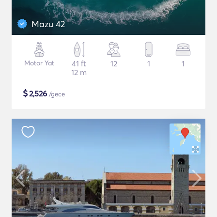
Mazu 42
Motor Yat
41 ft
12
1
1
12 m
$
2,526
/gece