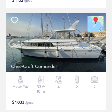
$
1,102
/gece
Chris-Craft Comander
Motor Yat
33 ft
4
2
2
10 m
$
1,033
/gece