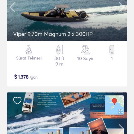
Viper 9.70m Magnum 2 x 300HP
Sürat Teknesi
30 ft
10 Seyir
1
9 m
$
1,378
/gün