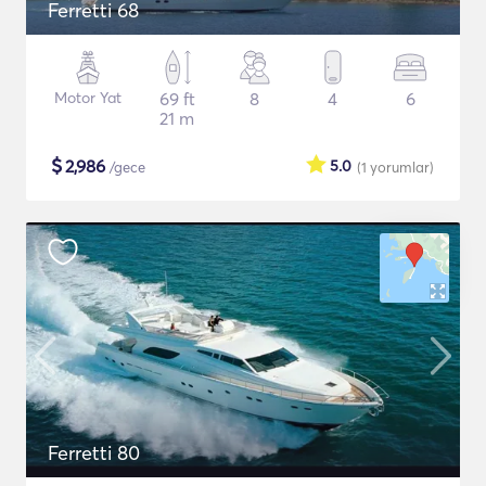
Ferretti 68
Motor Yat
69 ft
8
4
6
21 m
$
2,986
5.0
/gece
(1
yorumlar
)
Ferretti 80