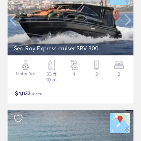
Sea Ray Express cruiser SRV 300
Motor Yat
33 ft
4
2
2
10 m
$
1,033
/gece