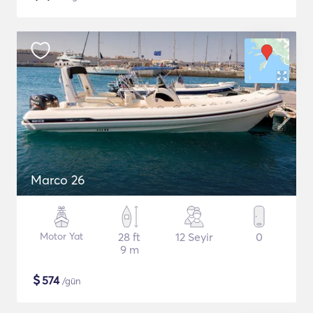
Marco 26
Motor Yat
28 ft
12 Seyir
0
9 m
$
574
/gün