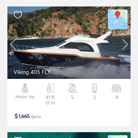
Viking 405 FLY
Motor Yat
41 ft
5
2
4
12 m
$
1,665
/gece