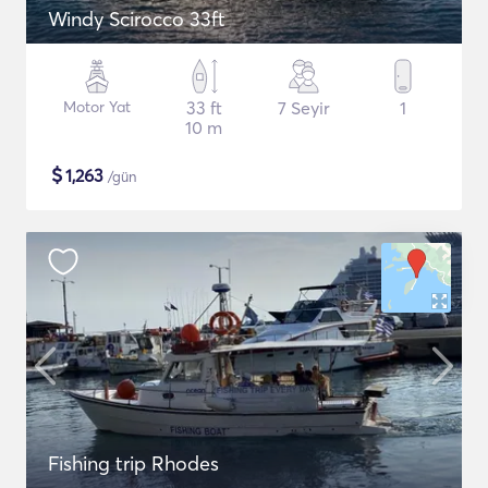
Windy Scirocco 33ft
Motor Yat
33 ft
7 Seyir
1
10 m
$
1,263
/gün
Fishing trip Rhodes