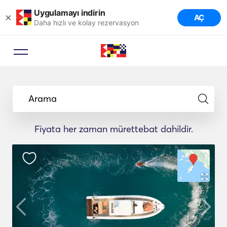
Uygulamayı indirin
×
AÇ
Daha hızlı ve kolay rezervasyon
Arama
Fiyata her zaman mürettebat dahildir.