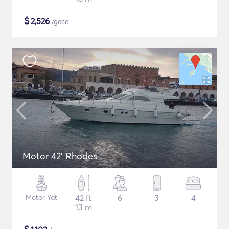
$
2,526
/gece
Motor 42' Rhodes
Motor Yat
42 ft
6
3
4
13 m