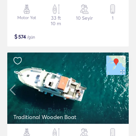
Motor Yat
33 ft
10 Seyir
1
10 m
$
574
/gün
Traditional Wooden Boat