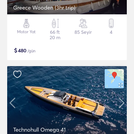
Greece Wooden (3hr trip)
Motor Yat
66 ft
85 Seyir
4
20 m
$
480
/gün
Technohull Omega 41