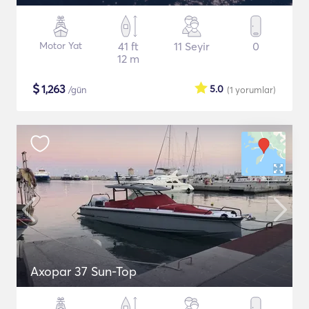
Motor Yat
41 ft
11 Seyir
0
12 m
$
1,263
5.0
/gün
(1
yorumlar
)
Axopar 37 Sun-Top