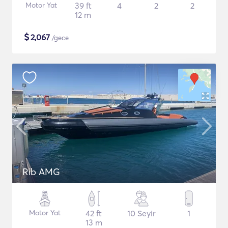
Motor Yat
39 ft
4
2
2
12 m
$
2,067
/gece
Rib AMG
Motor Yat
42 ft
10 Seyir
1
13 m