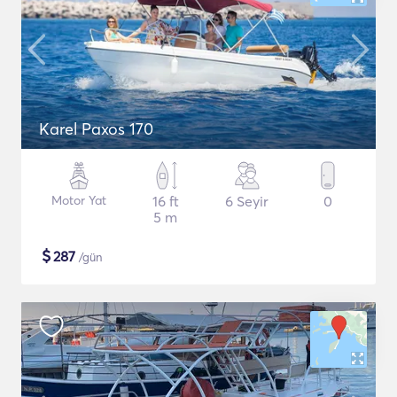
Karel Paxos 170
Motor Yat
16 ft
6 Seyir
0
5 m
$
287
/gün