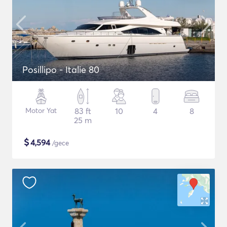
Posillipo - Italie 80
Motor Yat
83 ft
10
4
8
25 m
$
4,594
/gece