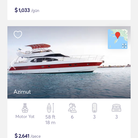
$
1,033
/gün
Azimut
Motor Yat
58 ft
6
3
3
18 m
$
2,641
/gece