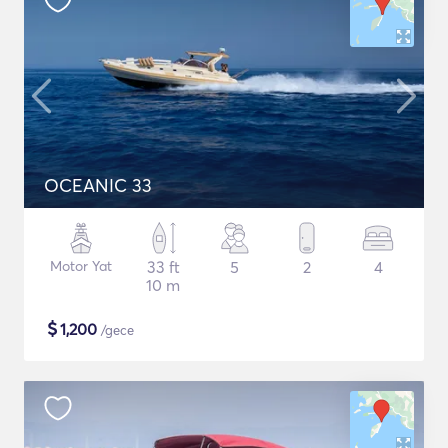
OCEANIC 33
Motor Yat
33 ft
5
2
4
10 m
$
1,200
/gece