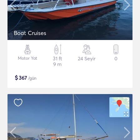
Boat Cruises
Motor Yat
31 ft
24 Seyir
0
9 m
$
367
/gün