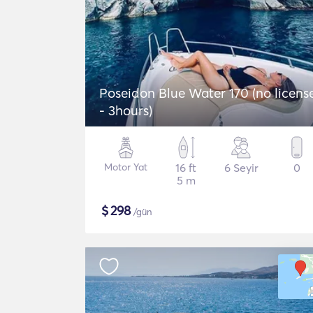
Poseidon Blue Water 170 (no licens
- 3hours)
Motor Yat
16 ft
6 Seyir
0
5 m
$
298
/gün