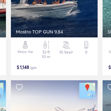
Mostro TOP GUN 9,84
S
Motor Yat
32 ft
10 Seyir
0
S
10 m
$
1,148
/gün