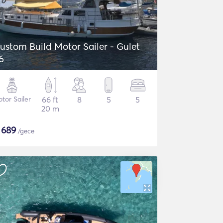
ustom Build Motor Sailer - Gulet
6
tor Sailer
66 ft
8
5
5
20 m
$
689
/gece