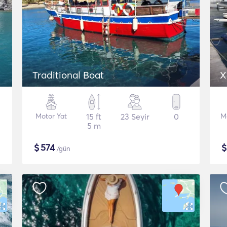
Traditional Boat
X
Motor Yat
15 ft
23 Seyir
0
M
5 m
$
574
/gün