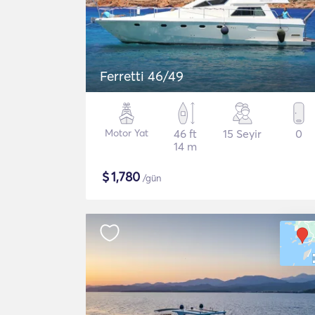
Ferretti 46/49
Motor Yat
46 ft
15 Seyir
0
14 m
$
1,780
/gün