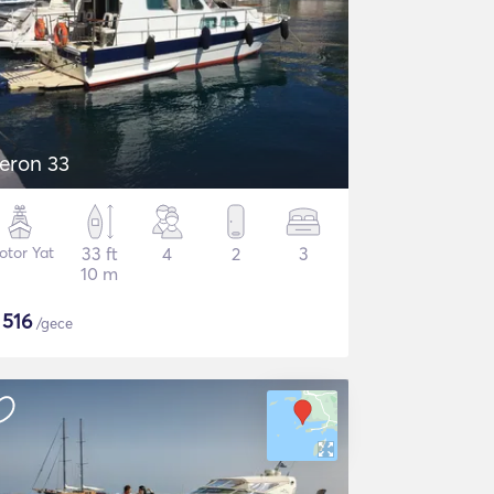
eron 33
otor Yat
33 ft
4
2
3
10 m
$
516
/gece