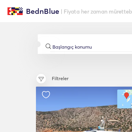
BednBlue
| Fiyata her zaman müretteba
Filtreler