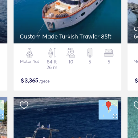
C
Custom Made Turkish Trawler 85ft
6
Motor Yat
84 ft
10
5
5
Mo
26 m
$
3,365
/gece