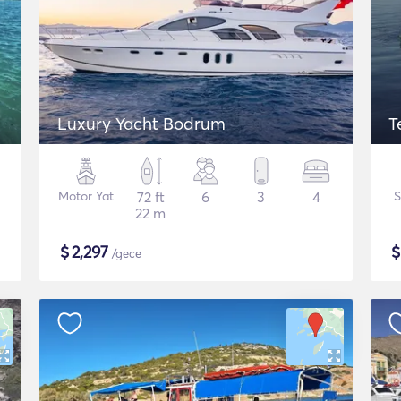
Luxury Yacht Bodrum
T
Motor Yat
72 ft
6
3
4
S
22 m
$
2,297
/gece