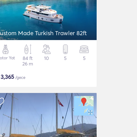
ustom Made Turkish Trawler 82ft
otor Yat
84 ft
10
5
5
26 m
$
3,365
/gece