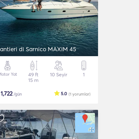
antieri di Sarnico MAXIM 45
otor Yat
49 ft
10 Seyir
1
15 m
$
1,722
5.0
/gün
(1
yorumlar
)