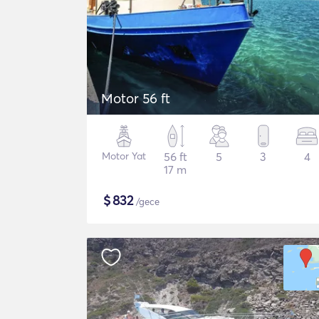
Motor 56 ft
Motor Yat
56 ft
5
3
4
17 m
$
832
/gece