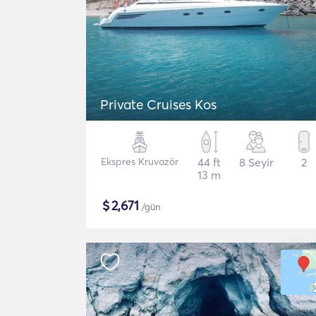
Private Cruises Kos
Ekspres Kruvazör
44 ft
8 Seyir
2
13 m
$
2,671
/gün