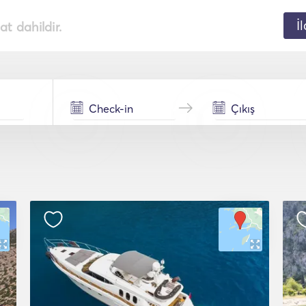
İ
t dahildir.