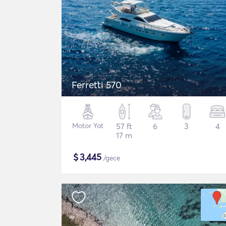
Ferretti 570
Motor Yat
57 ft
6
3
4
17 m
$
3,445
/gece