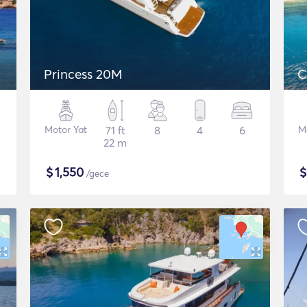
Princess 20M
C
Motor Yat
71 ft
8
4
6
M
22 m
$
1,550
/gece