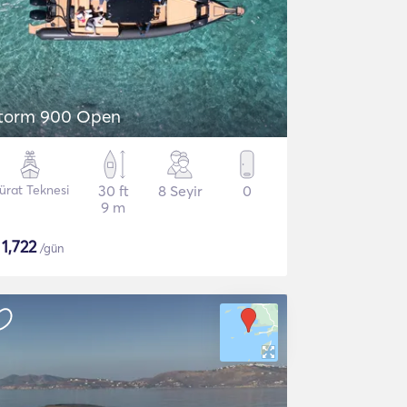
torm 900 Open
ürat Teknesi
30 ft
8 Seyir
0
9 m
$
1,722
/gün