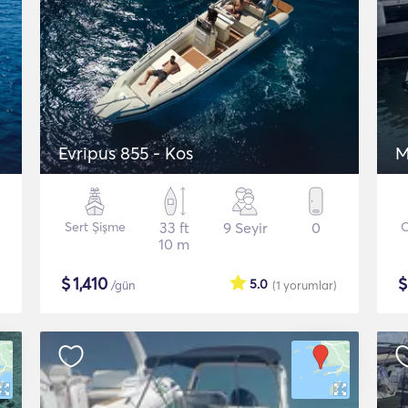
Evripus 855 - Kos
M
Sert Şişme
33 ft
9 Seyir
0
O
10 m
$
1,410
5.0
/gün
(1
yorumlar
)