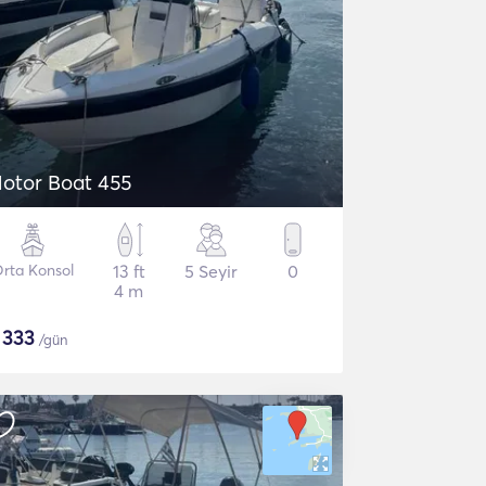
otor Boat 455
rta Konsol
13 ft
5 Seyir
0
4 m
$
333
/gün