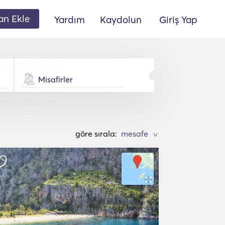
lan Ekle
Yardım
Kaydolun
Giriş Yap
Misafirler
göre sırala:
>