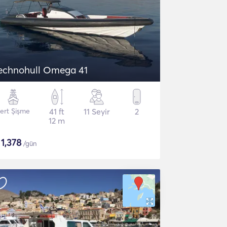
echnohull Omega 41
ert Şişme
41 ft
11 Seyir
2
12 m
$
1,378
/gün