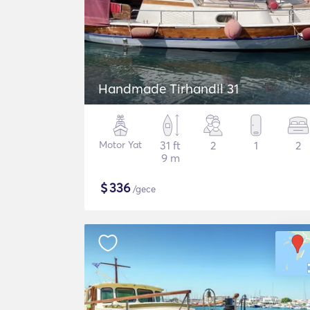
Handmade Tirhandil 31
Motor Yat
31 ft
2
1
2
9 m
$
336
/gece