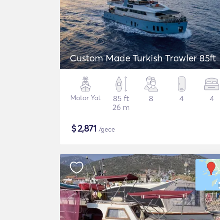
Custom Made Turkish Trawler 85ft
Motor Yat
85 ft
8
4
4
26 m
$
2,871
/gece