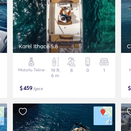
e
Karel Ithace 5.8
C
Motorlu Tekne
19 ft
8
0
1
M
6 m
$
459
/gece