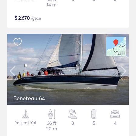
14 m
$
2,670
/gece
Beneteau 64
Yelkenli Yat
66 ft
8
5
4
20 m