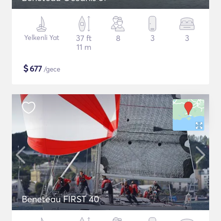
Yelkenli Yat
37 ft
8
3
3
11 m
$
677
/gece
Beneteau FIRST 40