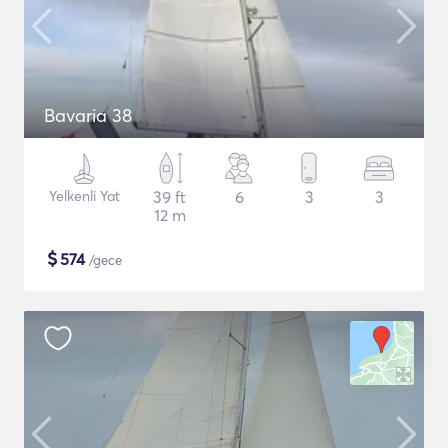
Bavaria 38
Yelkenli Yat
39 ft
6
3
3
12 m
$
574
/gece