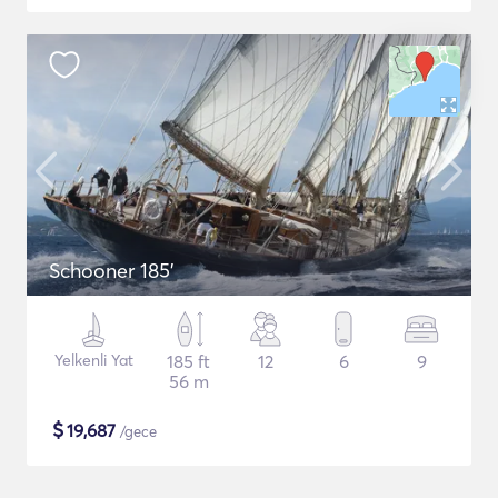
Schooner 185'
Yelkenli Yat
185 ft
12
6
9
56 m
$
19,687
/gece