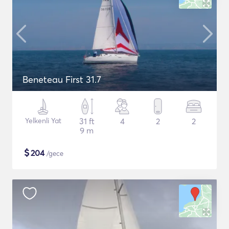
Beneteau First 31.7
Yelkenli Yat
31 ft
4
2
2
9 m
$
204
/gece