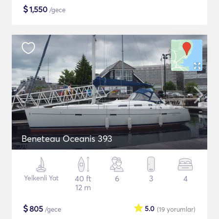
$
1,550
/gece
Beneteau Oceanis 393
Yelkenli Yat
40 ft
6
3
4
12 m
$
805
5.0
/gece
(19
yorumlar
)