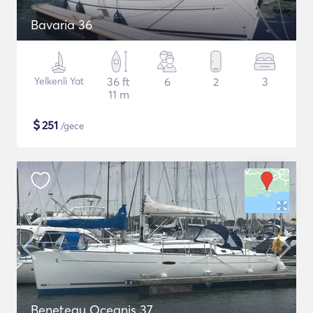
Bavaria 36
Yelkenli Yat
36 ft
6
2
3
11 m
$
251
/gece
Beneteau Oceanis 37