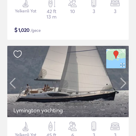
Yelkenli Yat
42 ft
10
3
3
13 m
$
1,020
/gece
Lymington yachting
Yelkenli Yat
45 ft
6
3
3