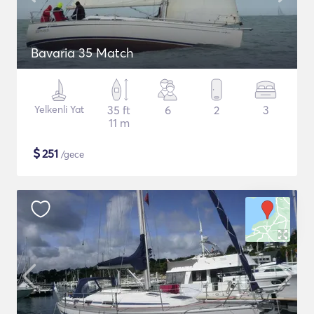
Bavaria 35 Match
Yelkenli Yat
35 ft
6
2
3
11 m
$
251
/gece