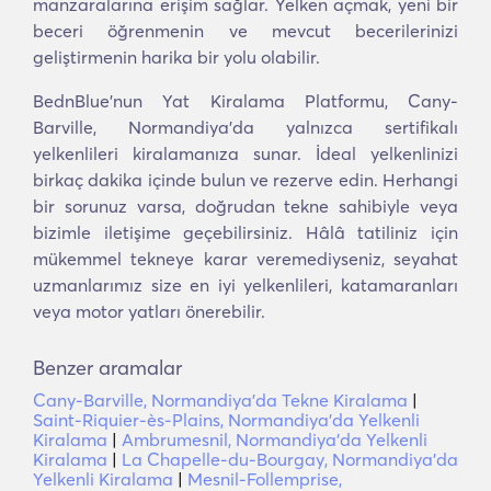
manzaralarına erişim sağlar. Yelken açmak, yeni bir
beceri öğrenmenin ve mevcut becerilerinizi
geliştirmenin harika bir yolu olabilir.
BednBlue'nun Yat Kiralama Platformu, Cany-
Barville, Normandiya'da yalnızca sertifikalı
yelkenlileri kiralamanıza sunar. İdeal yelkenlinizi
birkaç dakika içinde bulun ve rezerve edin. Herhangi
bir sorunuz varsa, doğrudan tekne sahibiyle veya
bizimle iletişime geçebilirsiniz. Hâlâ tatiliniz için
mükemmel tekneye karar veremediyseniz, seyahat
uzmanlarımız size en iyi yelkenlileri, katamaranları
veya motor yatları önerebilir.
Benzer aramalar
Cany-Barville, Normandiya'da Tekne Kiralama
|
Saint-Riquier-ès-Plains, Normandiya'da Yelkenli
Kiralama
|
Ambrumesnil, Normandiya'da Yelkenli
Kiralama
|
La Chapelle-du-Bourgay, Normandiya'da
Yelkenli Kiralama
|
Mesnil-Follemprise,