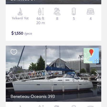
Yelkenli Yat
66 ft
8
5
4
20 m
$
1,550
/gece
Beneteau Oceanis 393