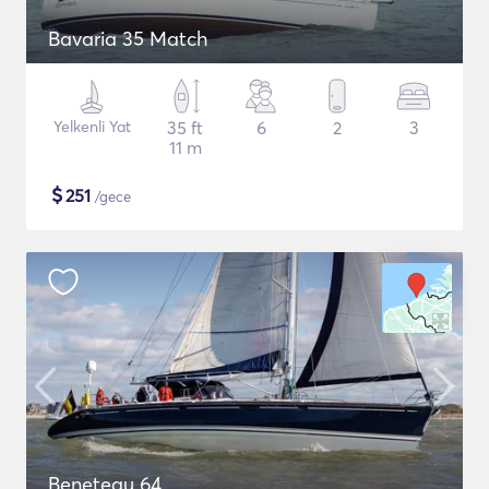
Bavaria 35 Match
Yelkenli Yat
35 ft
6
2
3
11 m
$
251
/gece
Beneteau 64