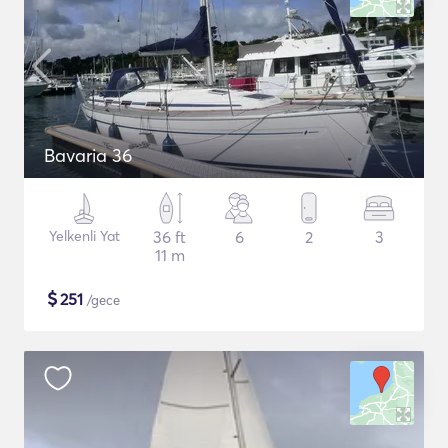
Bavaria 36
Yelkenli Yat
36 ft
6
2
3
11 m
$
251
/gece