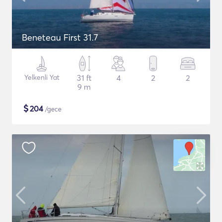
Beneteau First 31.7
Yelkenli Yat
31 ft
4
2
2
9 m
$
204
/gece