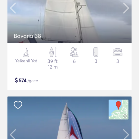
Bavaria 38
Yelkenli Yat
39 ft
6
3
3
12 m
$
574
/gece