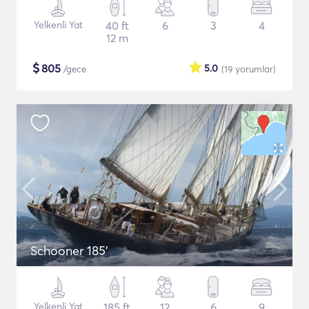
Yelkenli Yat
40 ft
6
3
4
12 m
$
805
5.0
/gece
(19
yorumlar
)
Schooner 185'
Yelkenli Yat
185 ft
12
6
9