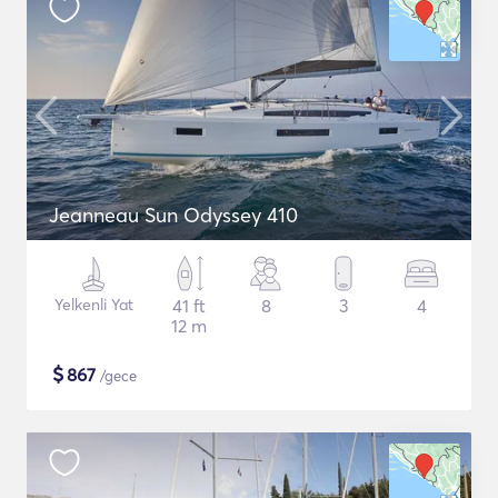
Jeanneau Sun Odyssey 410
Yelkenli Yat
41 ft
8
3
4
12 m
$
867
/gece