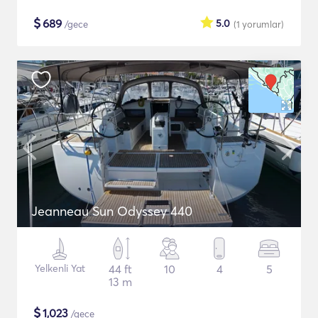
$
689
5.0
/gece
(1
yorumlar
)
Jeanneau Sun Odyssey 440
Yelkenli Yat
44 ft
10
4
5
13 m
$
1,023
/gece