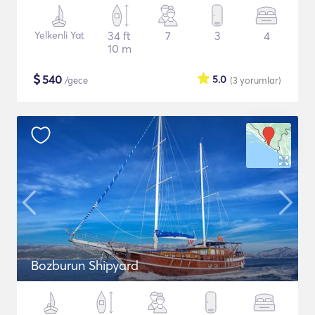
Yelkenli Yat
34 ft
7
3
4
10 m
$
540
5.0
/gece
(3
yorumlar
)
Bozburun Shipyard