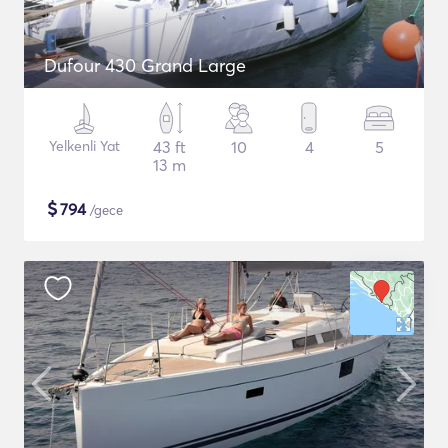
Dufour 430 Grand Large
Yelkenli Yat
43 ft
10
4
5
13 m
$
794
/gece