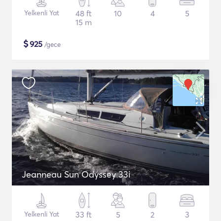
Yelkenli Yat
48 ft
10
4
5
15 m
$
925
/gece
Jeanneau Sun Odyssey 33i
Yelkenli Yat
33 ft
5
2
3