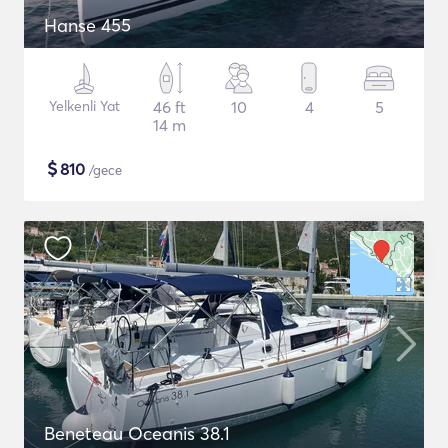
Hanse 455
Yelkenli Yat
46 ft
10
4
5
14 m
$
810
/gece
Beneteau Oceanis 38.1