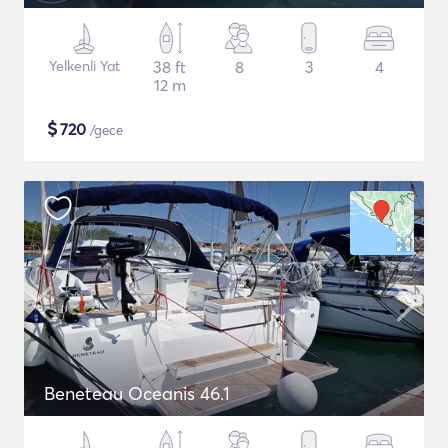
Yelkenli Yat
38 ft
8
3
4
12 m
$
720
/gece
Beneteau Oceanis 46.1