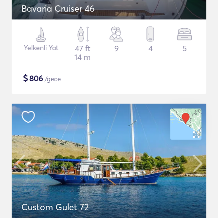
Bavaria Cruiser 46
Yelkenli Yat
47 ft
9
4
5
14 m
$
806
/gece
Custom Gulet 72