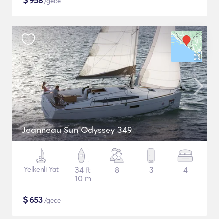
$
958
/gece
Jeanneau Sun Odyssey 349
Yelkenli Yat
34 ft
8
3
4
10 m
$
653
/gece