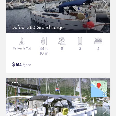
Dufour 360 Grand Large
Yelkenli Yat
34 ft
8
3
4
10 m
$
614
/gece