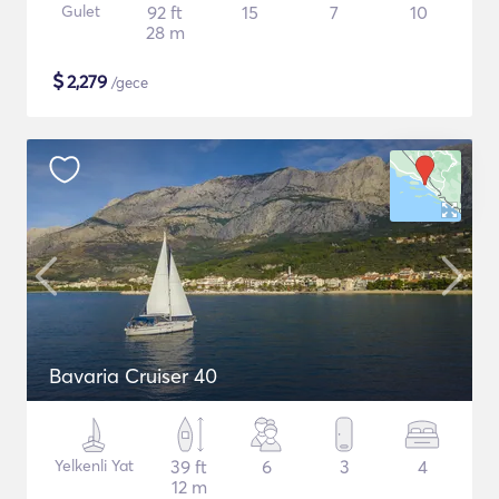
Gulet
92 ft
15
7
10
28 m
$
2,279
/gece
Bavaria Cruiser 40
Yelkenli Yat
39 ft
6
3
4
12 m