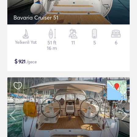
Bavaria Cruiser 51
Yelkenli Yat
51 ft
11
5
6
16 m
$
921
/gece