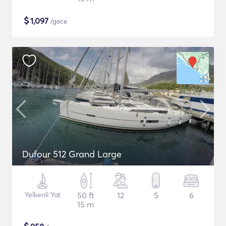
$
1,097
/gece
Dufour 512 Grand Large
Yelkenli Yat
50 ft
12
5
6
15 m