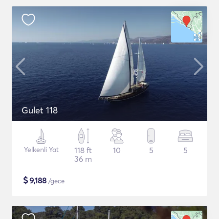
Gulet 118
Yelkenli Yat
118 ft
10
5
5
36 m
$
9,188
/gece