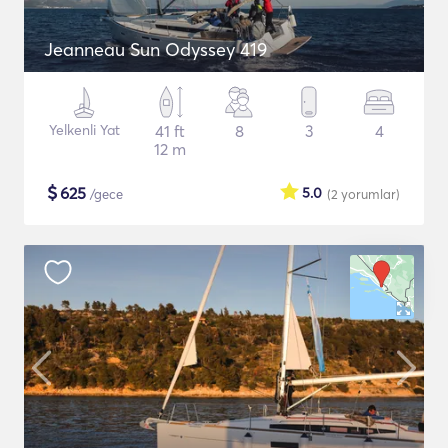
Jeanneau Sun Odyssey 419
Yelkenli Yat
41 ft
8
3
4
12 m
$
625
5.0
/gece
(2
yorumlar
)