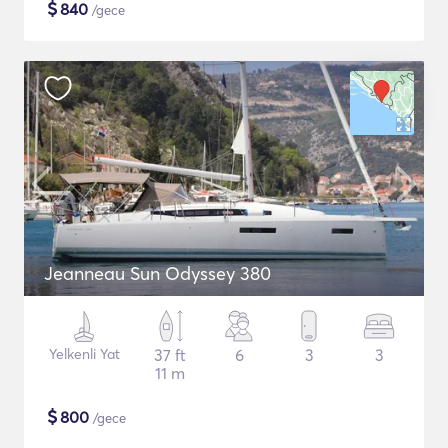
$
840
/gece
Jeanneau Sun Odyssey 380
Yelkenli Yat
37 ft
6
3
3
11 m
$
800
/gece