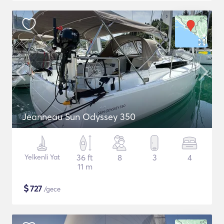
Jeanneau Sun Odyssey 350
Yelkenli Yat
36 ft
8
3
4
11 m
$
727
/gece