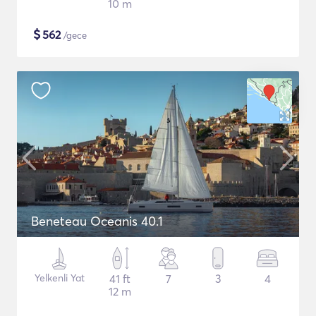
10 m
$
562
/gece
Beneteau Oceanis 40.1
Yelkenli Yat
41 ft
7
3
4
12 m