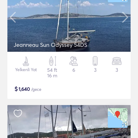
Jeanneau Sun Odyssey 54DS
Yelkenli Yat
54 ft
6
3
3
16 m
$
1,640
/gece