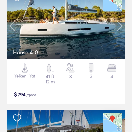
Hanse 410
Yelkenli Yat
41 ft
8
3
4
12 m
$
794
/gece