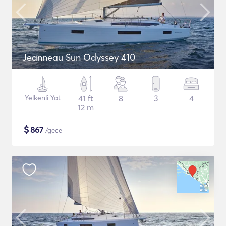
Jeanneau Sun Odyssey 410
Yelkenli Yat
41 ft
8
3
4
12 m
$
867
/gece