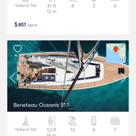
Yelkenli Yat
41 ft
8
3
4
12 m
$
857
/gece
Beneteau Oceanis 51.1
Yelkenli Yat
52 ft
12
6
7
16 m