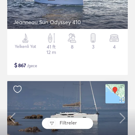
Jeanneau Sun Odyssey 410
Yelkenli Yat
41 ft
8
3
4
12 m
$
867
/gece
Filtreler