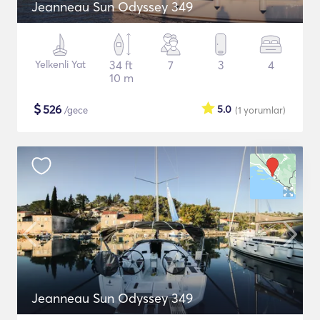
Jeanneau Sun Odyssey 349
Yelkenli Yat
34 ft
7
3
4
10 m
$
526
5.0
/gece
(1
yorumlar
)
Jeanneau Sun Odyssey 349