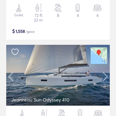
Gulet
72 ft
8
4
4
22 m
$
1,558
/gece
Jeanneau Sun Odyssey 410