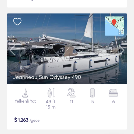
Jeanneau Sun Odyssey 490
Yelkenli Yat
49 ft
11
5
6
15 m
$
1,263
/gece