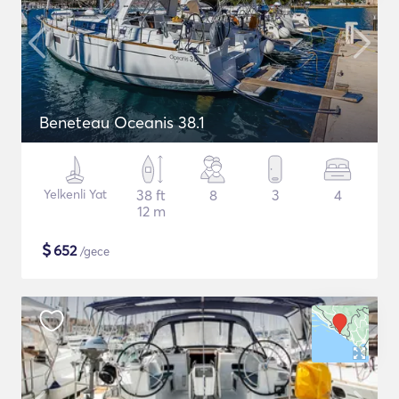
Beneteau Oceanis 38.1
Yelkenli Yat
38 ft
8
3
4
12 m
$
652
/gece