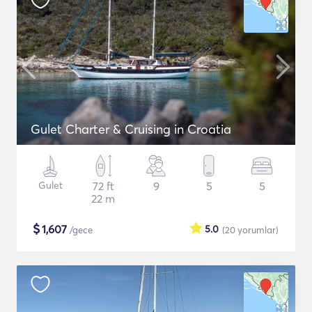
Gulet Charter & Cruising in Croatia
Gulet
72 ft
9
5
5
22 m
$
1,607
5.0
/gece
(20
yorumlar
)