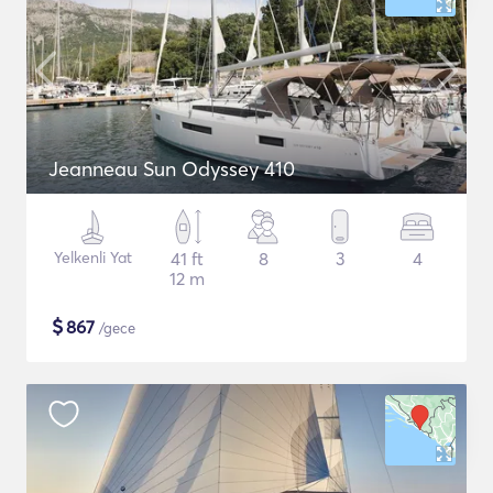
Jeanneau Sun Odyssey 410
Yelkenli Yat
41 ft
8
3
4
12 m
$
867
/gece