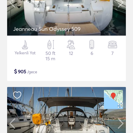
Jeanneau Sun Odyssey 509
Yelkenli Yat
50 ft
12
6
7
15 m
$
905
/gece