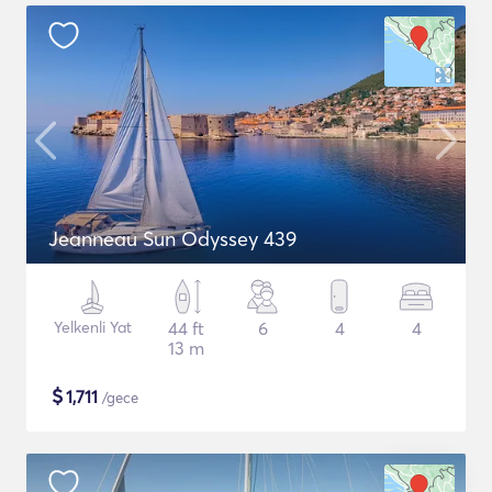
Jeanneau Sun Odyssey 439
Yelkenli Yat
44 ft
6
4
4
13 m
$
1,711
/gece