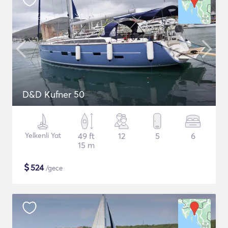
D&D Kufner 50
Yelkenli Yat
49 ft
12
5
6
15 m
$
524
/gece