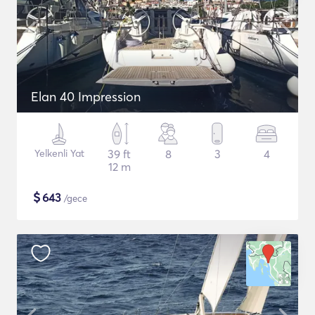
Elan 40 Impression
Yelkenli Yat
39 ft
8
3
4
12 m
$
643
/gece