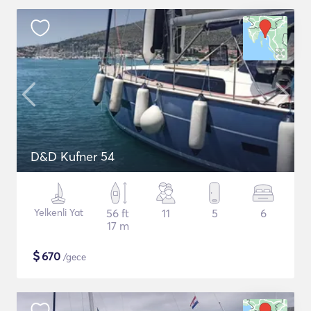
D&D Kufner 54
Yelkenli Yat
56 ft
11
5
6
17 m
$
670
/gece