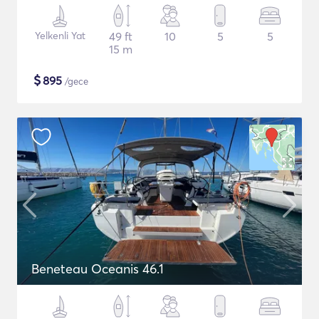
Yelkenli Yat
49 ft
10
5
5
15 m
$
895
/gece
Beneteau Oceanis 46.1