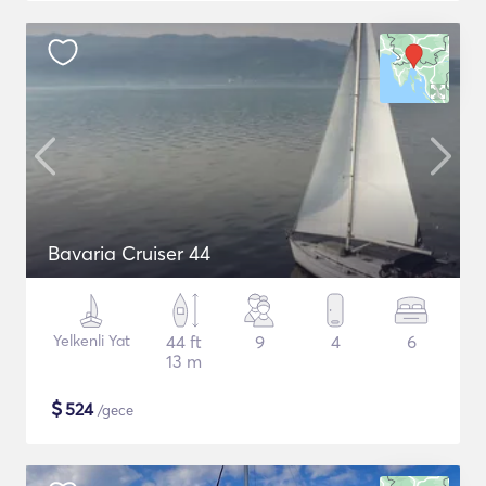
Bavaria Cruiser 44
Yelkenli Yat
44 ft
9
4
6
13 m
$
524
/gece