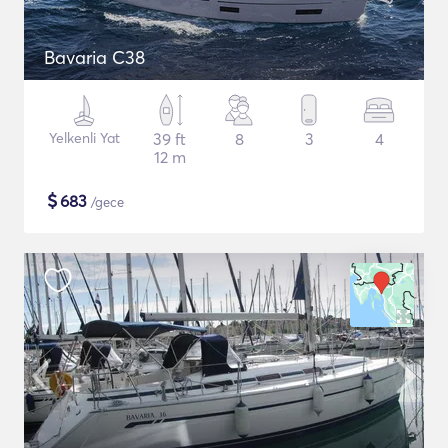
Bavaria C38
Yelkenli Yat
39 ft
8
3
4
12 m
$
683
/gece