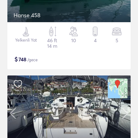
Hanse 458
Yelkenli Yat
46 ft
10
4
5
14 m
$
748
/gece