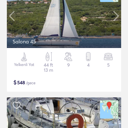
Salona 45
Yelkenli Yat
44 ft
9
4
5
13 m
$
548
/gece