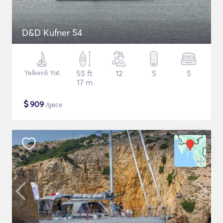
D&D Kufner 54
Yelkenli Yat
55 ft
12
5
5
17 m
$
909
/gece