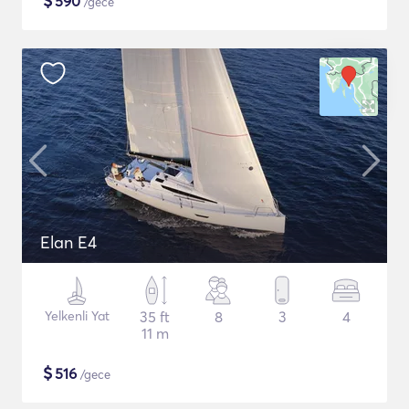
$
590
/gece
Elan E4
Yelkenli Yat
35 ft
8
3
4
11 m
$
516
/gece