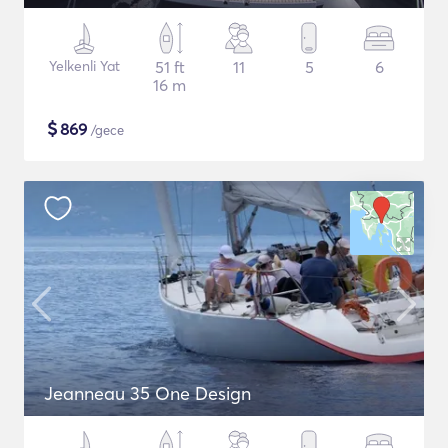
Yelkenli Yat
51 ft
11
5
6
16 m
$
869
/gece
Jeanneau 35 One Design