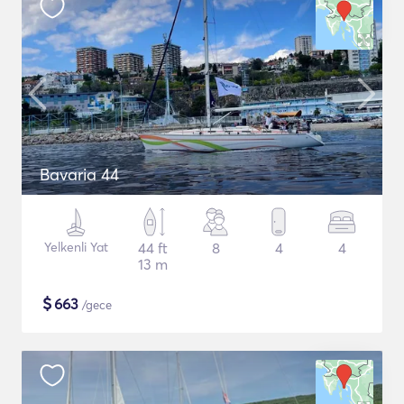
Bavaria 44
Yelkenli Yat
44 ft
8
4
4
13 m
$
663
/gece