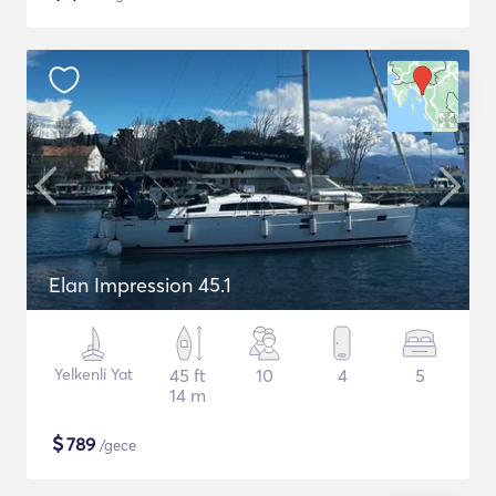
Elan Impression 45.1
Yelkenli Yat
45 ft
10
4
5
14 m
$
789
/gece