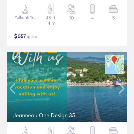
Yelkenli Yat
45 ft
10
4
5
14 m
$
557
/gece
Jeanneau One Design 35