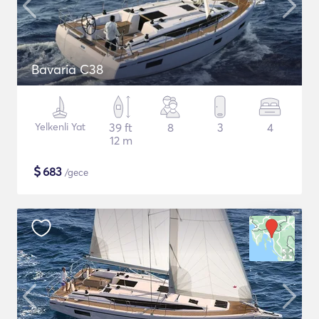
Bavaria C38
Yelkenli Yat
39 ft
8
3
4
12 m
$
683
/gece