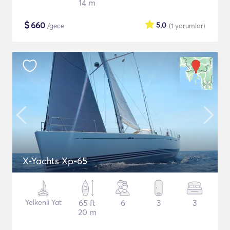
14 m
$
660
5.0
/gece
(1
yorumlar
)
X-Yachts Xp-65
Yelkenli Yat
65 ft
6
3
3
20 m