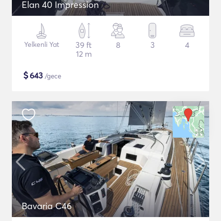
Elan 40 Impression
Yelkenli Yat
39 ft
8
3
4
12 m
$
643
/gece
Bavaria C46