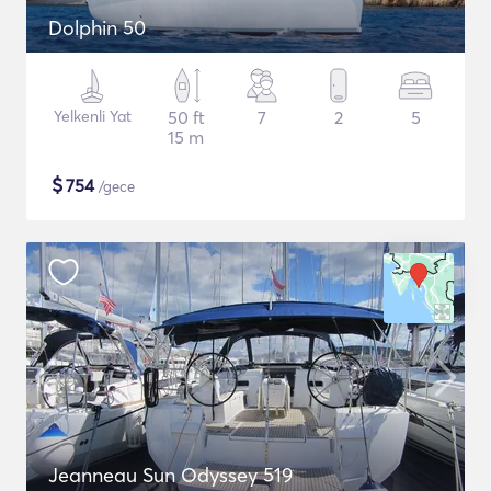
Dolphin 50
Yelkenli Yat
50 ft
7
2
5
15 m
$
754
/gece
Jeanneau Sun Odyssey 519