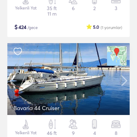
Yelkenli Yat
35 ft
6
2
3
11 m
$
424
5.0
/gece
(1
yorumlar
)
Bavaria 44 Cruiser
Yelkenli Yat
46 ft
9
4
8