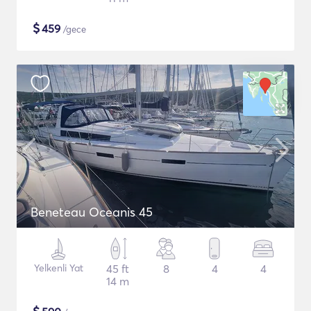
$
459
/gece
Beneteau Oceanis 45
Yelkenli Yat
45 ft
8
4
4
14 m