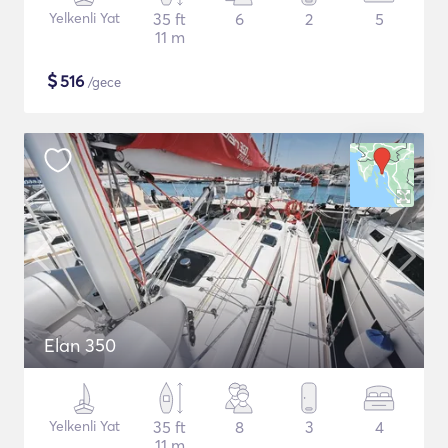
Yelkenli Yat
35 ft
6
2
5
11 m
$
516
/gece
Elan 350
Yelkenli Yat
35 ft
8
3
4
11 m