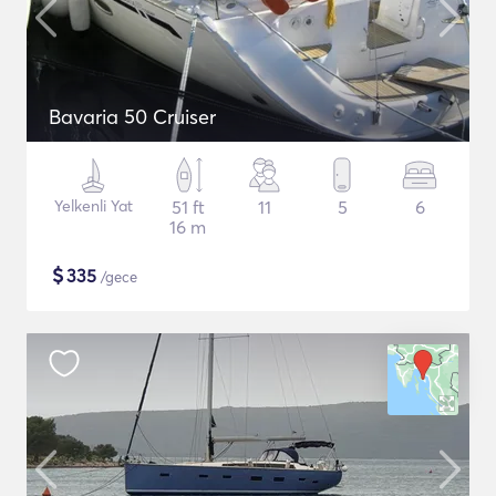
Bavaria 50 Cruiser
Yelkenli Yat
51 ft
11
5
6
16 m
$
335
/gece