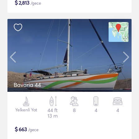
$
2,813
/gece
Bavaria 44
Yelkenli Yat
44 ft
8
4
4
13 m
$
663
/gece