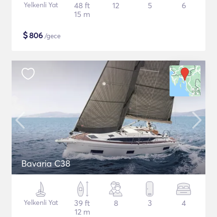
Yelkenli Yat
48 ft
12
5
6
15 m
$
806
/gece
Bavaria C38
Yelkenli Yat
39 ft
8
3
4
12 m