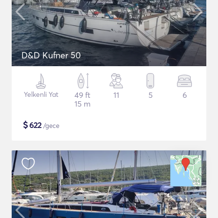
D&D Kufner 50
Yelkenli Yat
49 ft
11
5
6
15 m
$
622
/gece