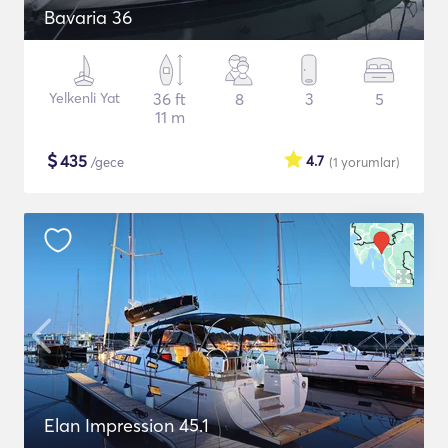
Bavaria 36
Yelkenli Yat
36 ft
8
3
5
11 m
$
435
4.7
/gece
(1
yorumlar
)
Elan Impression 45.1