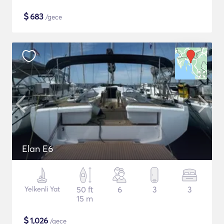
$
683
/gece
Elan E6
Yelkenli Yat
50 ft
6
3
3
15 m
$
1,026
/gece