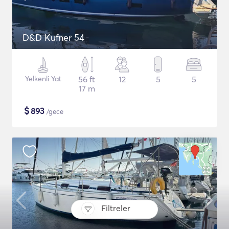
D&D Kufner 54
Yelkenli Yat
56 ft
12
5
5
17 m
$
893
/gece
Filtreler