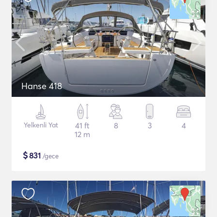
Hanse 418
Yelkenli Yat
41 ft
8
3
4
12 m
$
831
/gece