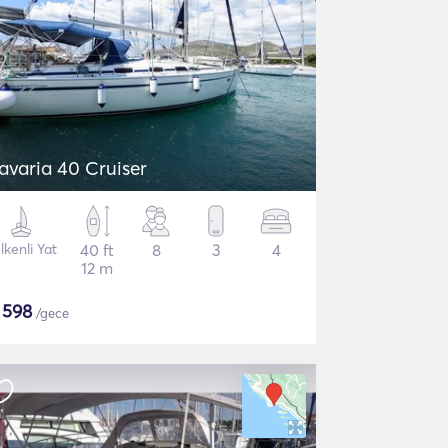
avaria 40 Cruiser
lkenli Yat
40 ft
8
3
4
12 m
$
598
/gece