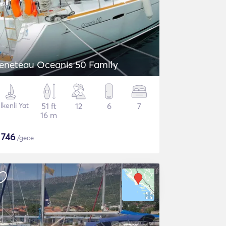
eneteau Oceanis 50 Family
lkenli Yat
51 ft
12
6
7
16 m
$
746
/gece