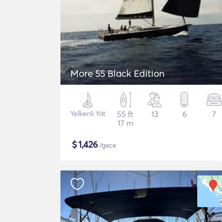
More 55 Black Edition
Yelkenli Yat
55 ft
13
6
7
17 m
$
1,426
/gece