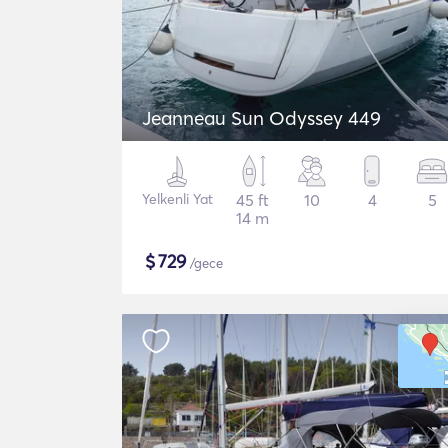
Jeanneau Sun Odyssey 449
Yelkenli Yat
45 ft
10
4
5
14 m
$
729
/gece