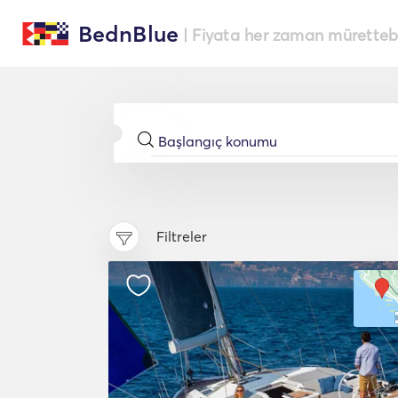
BednBlue
| Fiyata her zaman müretteba
Filtreler