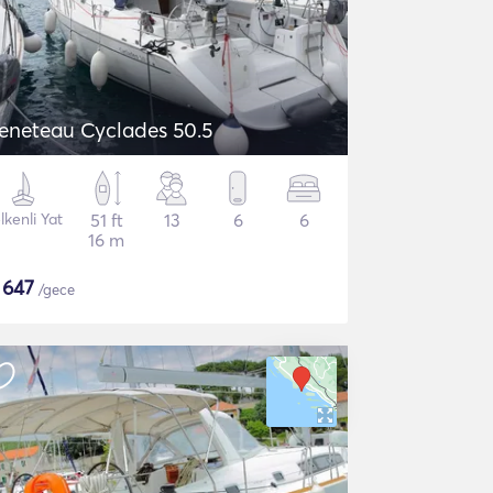
eneteau Cyclades 50.5
lkenli Yat
51 ft
13
6
6
16 m
$
647
/gece