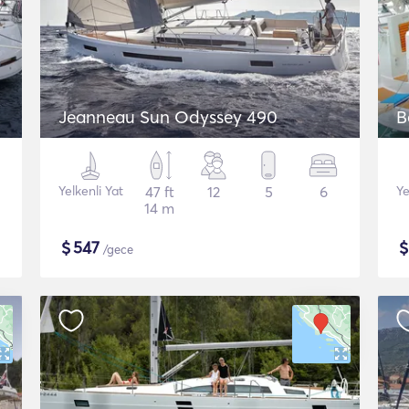
Jeanneau Sun Odyssey 490
B
Yelkenli Yat
47 ft
12
5
6
Ye
14 m
$
547
/gece