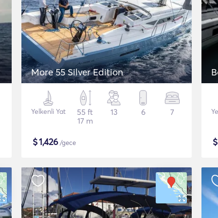
More 55 Silver Edition
B
Yelkenli Yat
55 ft
13
6
7
Ye
17 m
$
1,426
/gece