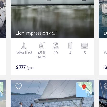
Elan Impression 45.1
D
Yelkenli Yat
45 ft
10
4
5
Ye
14 m
$
777
/gece