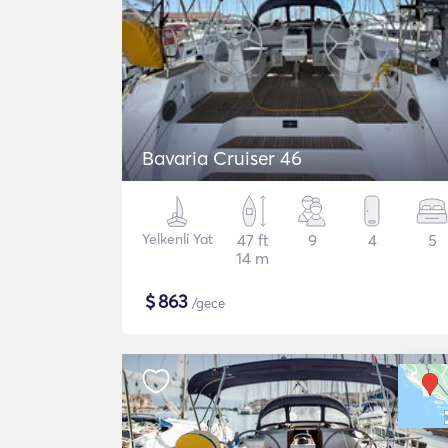
Bavaria Cruiser 46
Yelkenli Yat
47 ft
9
4
5
14 m
$
863
/gece