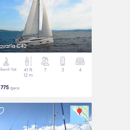
avaria C42
lkenli Yat
41 ft
7
3
4
12 m
$
775
/gece