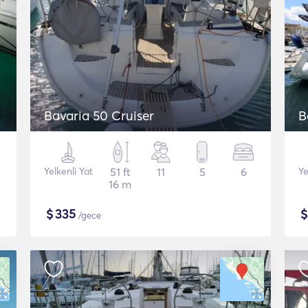
Bavaria 50 Cruiser
B
Yelkenli Yat
51 ft
11
5
6
Ye
16 m
$
335
/gece