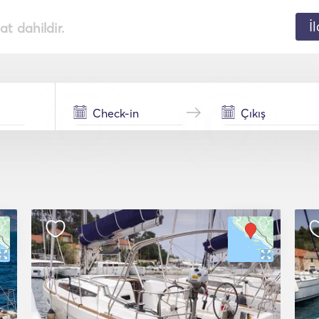
İ
t dahildir.