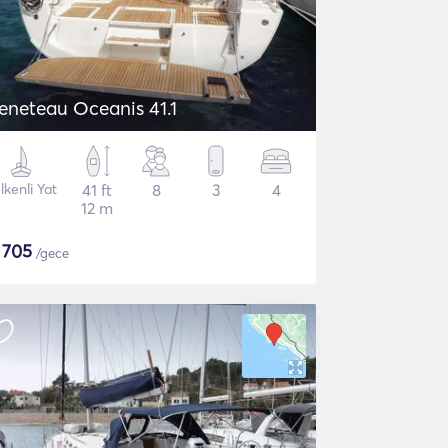
eneteau Oceanis 41.1
lkenli Yat
41 ft
8
3
4
12 m
$
705
/gece