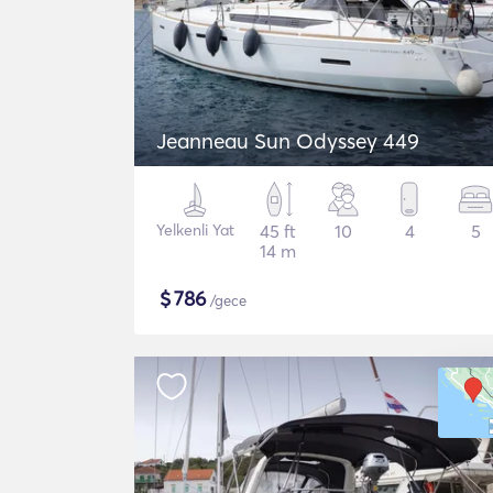
Jeanneau Sun Odyssey 449
Yelkenli Yat
45 ft
10
4
5
14 m
$
786
/gece