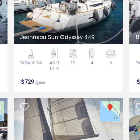
Jeanneau Sun Odyssey 449
B
Yelkenli Yat
45 ft
10
4
5
Ye
14 m
$
729
/gece