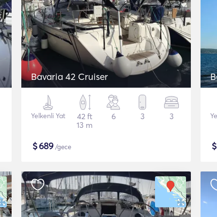
Bavaria 42 Cruiser
B
Yelkenli Yat
42 ft
6
3
3
Ye
13 m
$
689
/gece