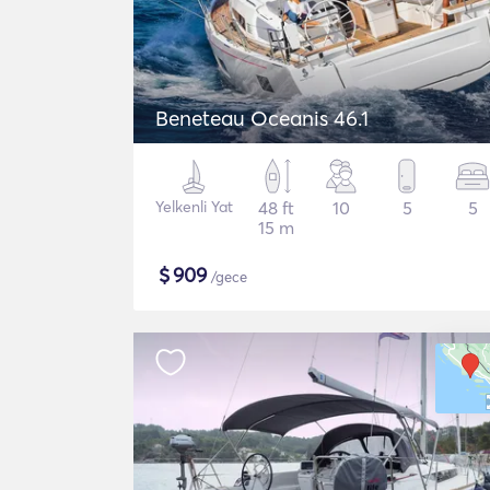
Beneteau Oceanis 46.1
Yelkenli Yat
48 ft
10
5
5
15 m
$
909
/gece