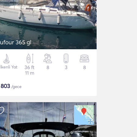
ufour 365 gl
lkenli Yat
36 ft
8
3
8
11 m
$
803
/gece