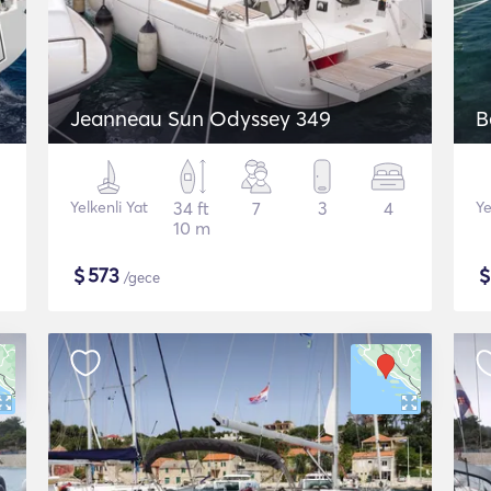
Jeanneau Sun Odyssey 349
B
Yelkenli Yat
34 ft
7
3
4
Ye
10 m
$
573
/gece