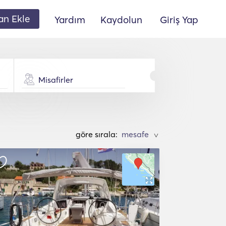
lan Ekle
Yardım
Kaydolun
Giriş Yap
Misafirler
göre sırala:
>