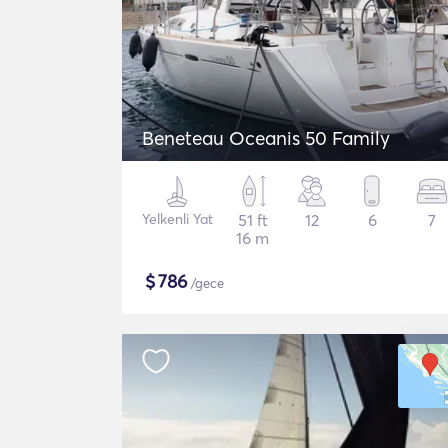
Beneteau Oceanis 50 Family
Yelkenli Yat
51 ft
12
6
7
16 m
$
786
/gece