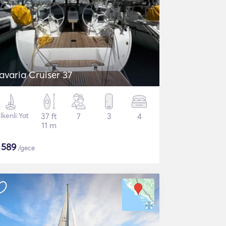
avaria Cruiser 37
lkenli Yat
37 ft
7
3
4
11 m
$
589
/gece