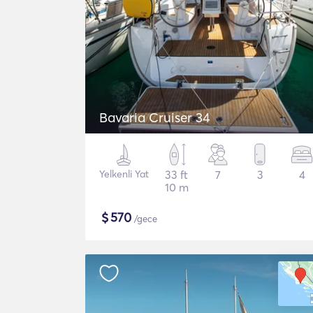
Bavaria Cruiser 34
Yelkenli Yat
33 ft
7
3
4
10 m
$
570
/gece