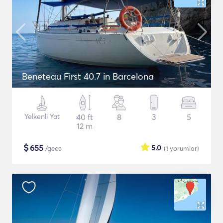
Beneteau First 40.7 in Barcelona
Yelkenli Yat
40 ft
8
3
5
12 m
$
655
5.0
/gece
(1
yorumlar
)