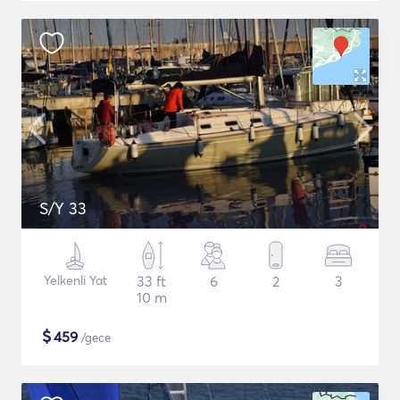
S/Y 33
Yelkenli Yat
33 ft
6
2
3
10 m
$
459
/gece