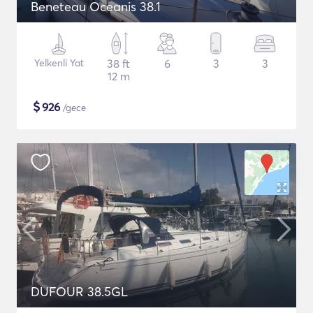
Beneteau Oceanis 38.1
Yelkenli Yat
38 ft
6
3
3
12 m
$
926
/gece
DUFOUR 38.5GL