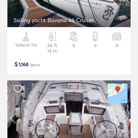
Sailing yacht Bavaria 46 Cruiser
Yelkenli Yat
46 ft
6
4
4
14 m
$
1,168
/gece