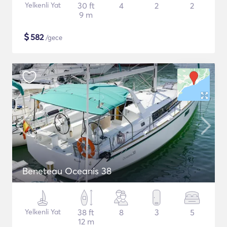
Yelkenli Yat
30 ft
4
2
2
9 m
$
582
/gece
Beneteau Oceanis 38
Yelkenli Yat
38 ft
8
3
5
12 m