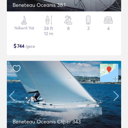
Beneteau Oceanis 38.1
Yelkenli Yat
38 ft
8
3
4
12 m
$
744
/gece
Beneteau Oceanis Clíper 343