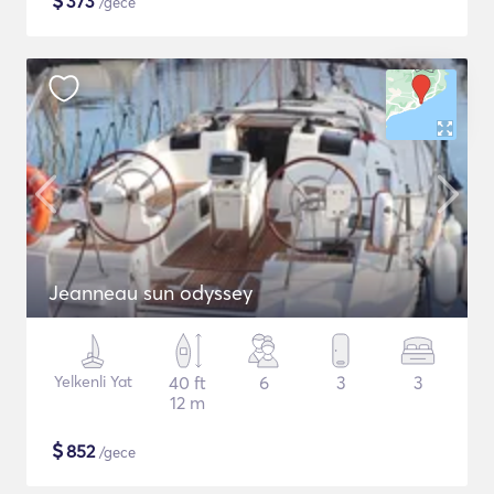
$
373
/gece
Jeanneau sun odyssey
Yelkenli Yat
40 ft
6
3
3
12 m
$
852
/gece