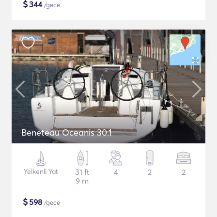
$
344
/gece
Beneteau Oceanis 30.1
Yelkenli Yat
31 ft
4
2
2
9 m
$
598
/gece