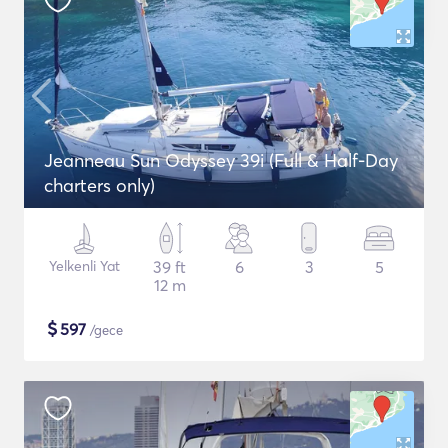
Jeanneau Sun Odyssey 39i (Full & Half-Day
charters only)
Yelkenli Yat
39 ft
6
3
5
12 m
$
597
/gece