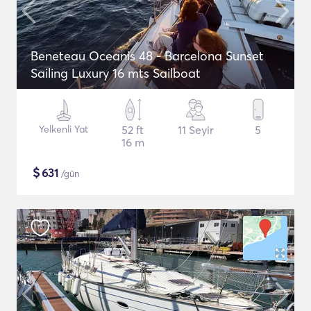
Beneteau Oceanis 48 - Barcelona Sunset
Sailing Luxury 16 mts Sailboat
Yelkenli Yat
52 ft
11 Seyir
5
16 m
$
631
/gün