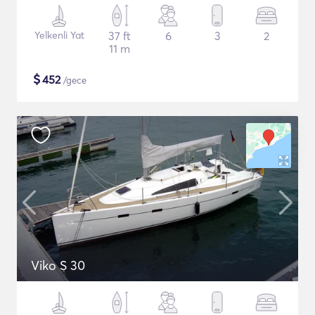
Yelkenli Yat
37 ft
6
3
2
11 m
$
452
/gece
Viko S 30