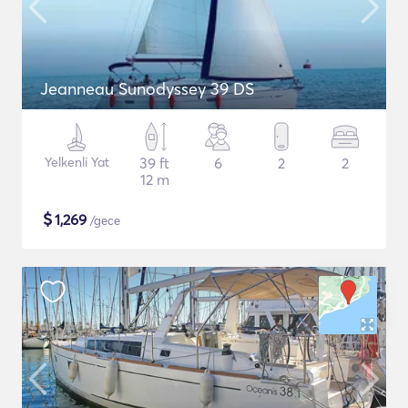
Jeanneau Sunodyssey 39 DS
Yelkenli Yat
39 ft
6
2
2
12 m
$
1,269
/gece