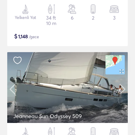
Yelkenli Yat
34 ft
6
2
3
10 m
$
1,148
/gece
Jeanneau Sun Odyssey 509