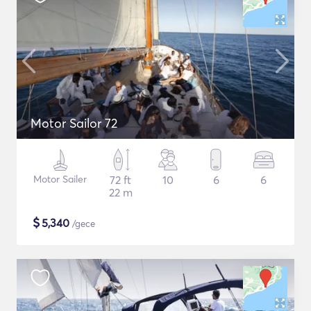
Motor Sailor 72
Motor Sailer
72 ft
10
6
6
22 m
$
5,340
/gece