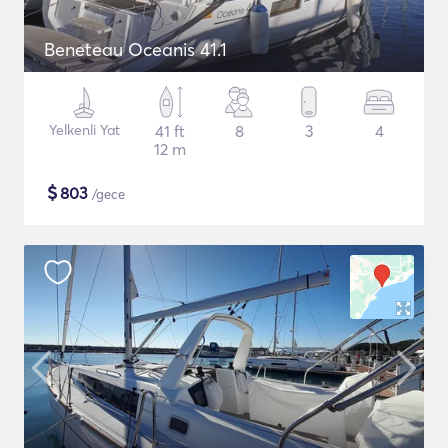
Beneteau Oceanis 41.1
Yelkenli Yat
41 ft
8
3
4
12 m
$
803
/gece