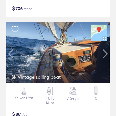
$
706
/gece
Sk Vintage sailing boat
Yelkenli Yat
46 ft
7 Seyir
0
14 m
$
861
/gün