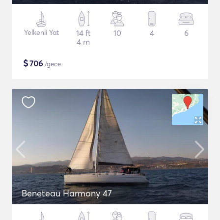
Yelkenli Yat
14 ft
10
4
6
4 m
$
706
/gece
Beneteau Harmony 47