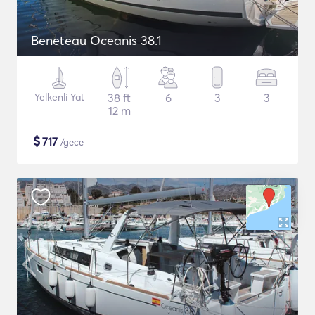
Beneteau Oceanis 38.1
Yelkenli Yat
38 ft
6
3
3
12 m
$
717
/gece