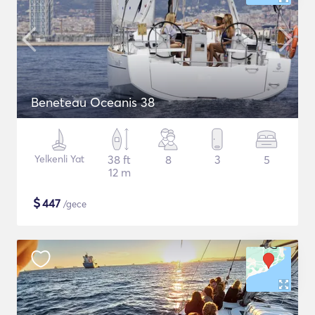
Beneteau Oceanis 38
Yelkenli Yat
38 ft
8
3
5
12 m
$
447
/gece