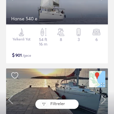
Hanse 540 e
Yelkenli Yat
54 ft
8
3
6
16 m
$
901
/gece
Filtreler