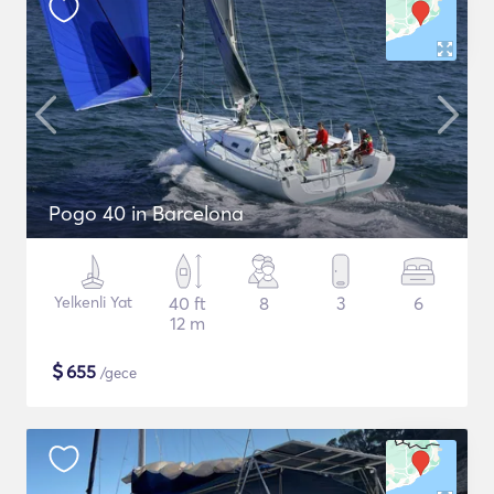
Pogo 40 in Barcelona
Yelkenli Yat
40 ft
8
3
6
12 m
$
655
/gece