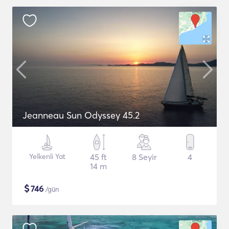
Jeanneau Sun Odyssey 45.2
Yelkenli Yat
45 ft
8 Seyir
4
14 m
$
746
/gün