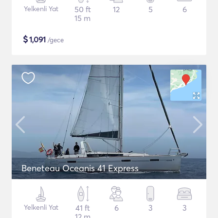
Yelkenli Yat
50 ft
12
5
6
15 m
$
1,091
/gece
Beneteau Oceanis 41 Express
Yelkenli Yat
41 ft
6
3
3
12 m