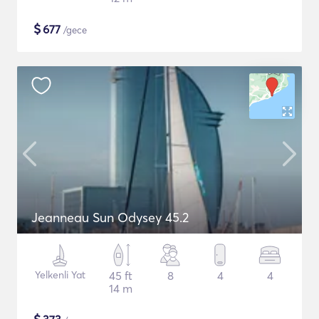
$
677
/gece
Jeanneau Sun Odysey 45.2
Yelkenli Yat
45 ft
8
4
4
14 m