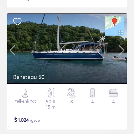
Beneteau 50
Yelkenli Yat
50 ft
8
4
4
15 m
$
1,024
/gece