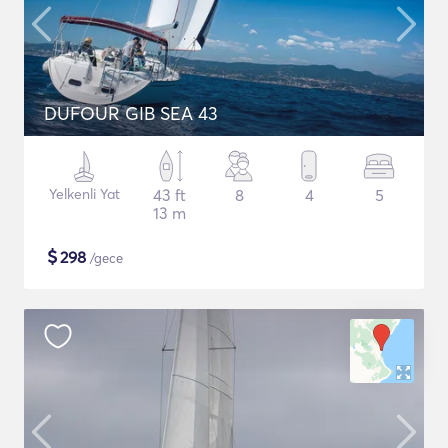
DUFOUR GIB SEA 43
Yelkenli Yat
43 ft
8
4
5
13 m
$
298
/gece