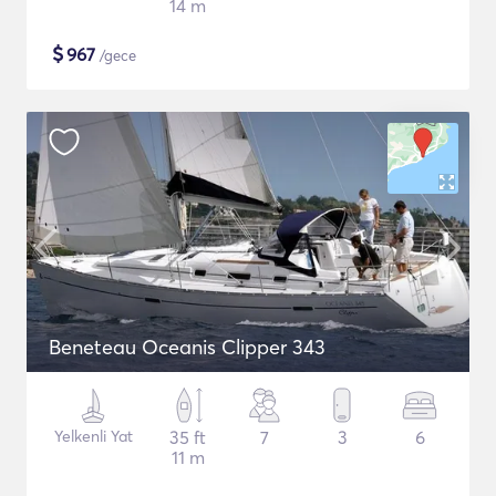
14 m
$
967
/gece
Beneteau Oceanis Clipper 343
Yelkenli Yat
35 ft
7
3
6
11 m