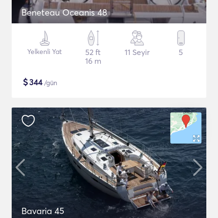
Beneteau Oceanis 48
Yelkenli Yat
52 ft
11 Seyir
5
16 m
$
344
/gün
Bavaria 45