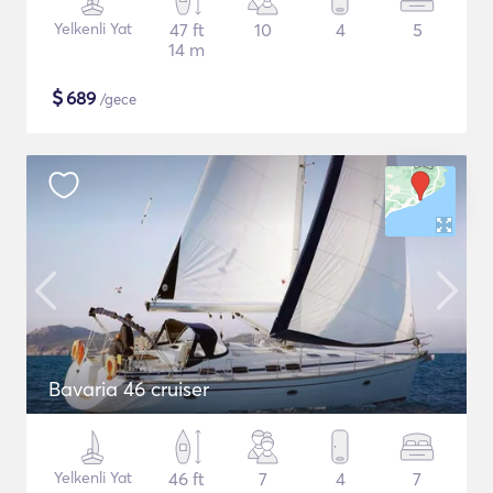
Yelkenli Yat
47 ft
10
4
5
14 m
$
689
/gece
Bavaria 46 cruiser
Yelkenli Yat
46 ft
7
4
7