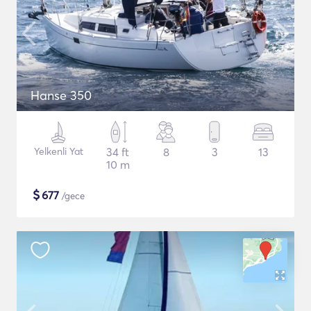
Hanse 350
Yelkenli Yat
34 ft
8
3
13
10 m
$
677
/gece