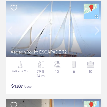
Aegean Yacht ESCAPADE 72
Yelkenli Yat
79 ft
10
6
10
24 m
$
1,837
/gece