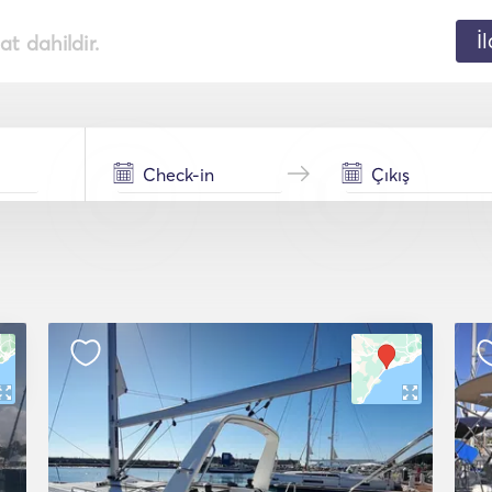
İ
t dahildir.