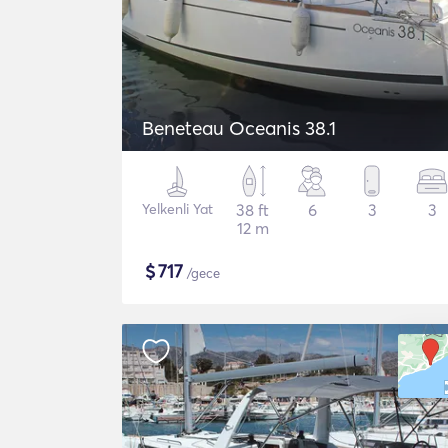
Beneteau Oceanis 38.1
Yelkenli Yat
38 ft
6
3
3
12 m
$
717
/gece