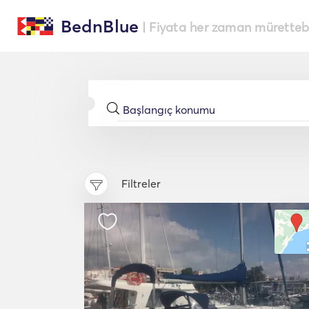
BednBlue
| Fiyata her zaman müretteba
Filtreler