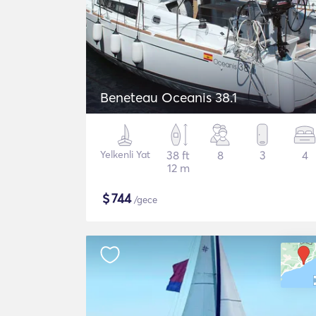
Beneteau Oceanis 38.1
Yelkenli Yat
38 ft
8
3
4
12 m
$
744
/gece