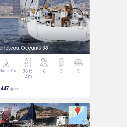
eneteau Oceanis 38
lkenli Yat
38 ft
8
3
5
12 m
$
447
/gece