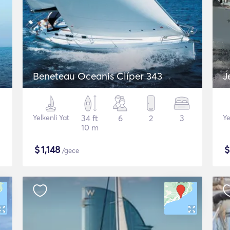
Beneteau Oceanis Clíper 343
J
Yelkenli Yat
34 ft
6
2
3
Ye
10 m
$
1,148
/gece