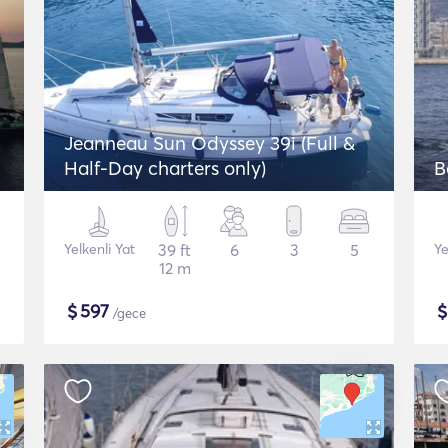
Jeanneau Sun Odyssey 39i (Full &
Half-Day charters only)
B
Yelkenli Yat
39 ft
6
3
5
Ye
12 m
$
597
/gece