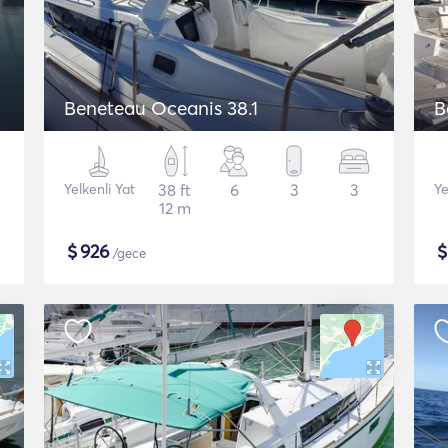
Beneteau Oceanis 38.1
B
Yelkenli Yat
38 ft
6
3
3
Ye
12 m
$
926
/gece