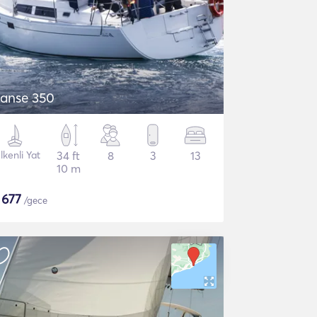
anse 350
lkenli Yat
34 ft
8
3
13
10 m
$
677
/gece