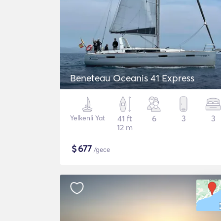
Beneteau Oceanis 41 Express
Yelkenli Yat
41 ft
6
3
3
12 m
$
677
/gece