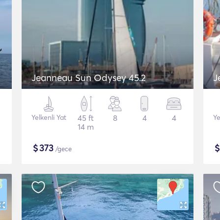
Jeanneau Sun Odysey 45.2
J
Yelkenli Yat
45 ft
8
4
4
Ye
14 m
$
373
/gece