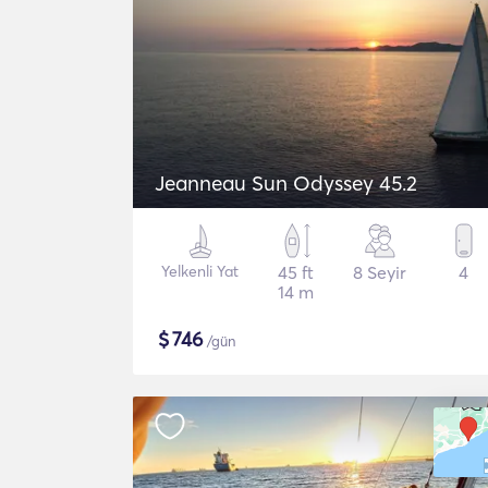
Jeanneau Sun Odyssey 45.2
Yelkenli Yat
45 ft
8 Seyir
4
14 m
$
746
/gün