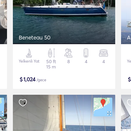
Beneteau 50
A
Yelkenli Yat
50 ft
8
4
4
Ye
15 m
$
1,024
/gece