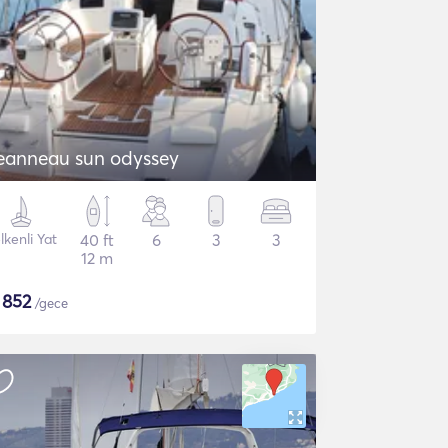
eanneau sun odyssey
lkenli Yat
40 ft
6
3
3
12 m
$
852
/gece