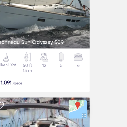
eanneau Sun Odyssey 509
lkenli Yat
50 ft
12
5
6
15 m
$
1,091
/gece