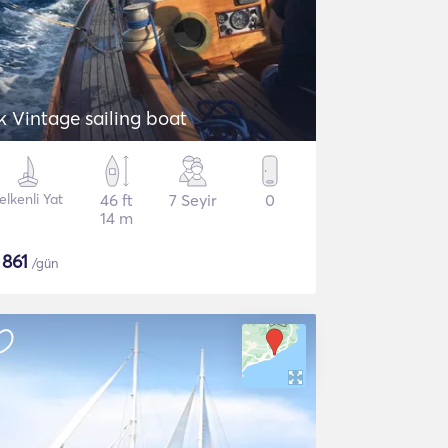
k Vintage sailing boat
elkenli Yat
46 ft
7 Seyir
0
14 m
$
861
/gün