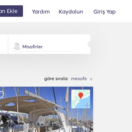
lan Ekle
Yardım
Kaydolun
Giriş Yap
Misafirler
göre sırala:
>