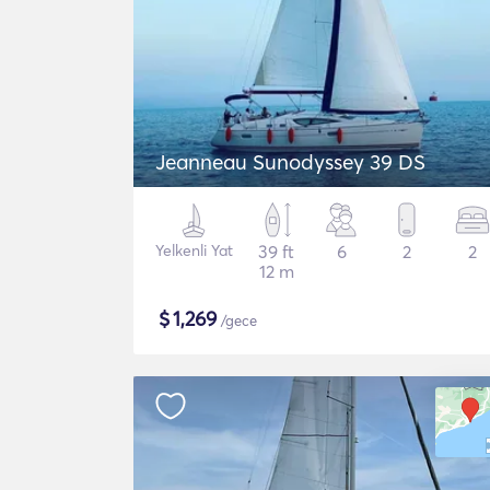
Jeanneau Sunodyssey 39 DS
Yelkenli Yat
39 ft
6
2
2
12 m
$
1,269
/gece