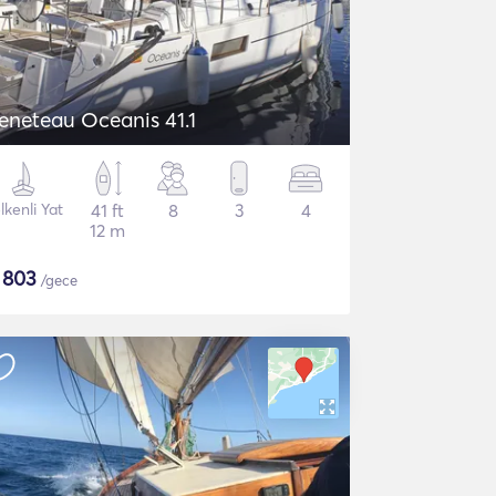
eneteau Oceanis 41.1
lkenli Yat
41 ft
8
3
4
12 m
$
803
/gece