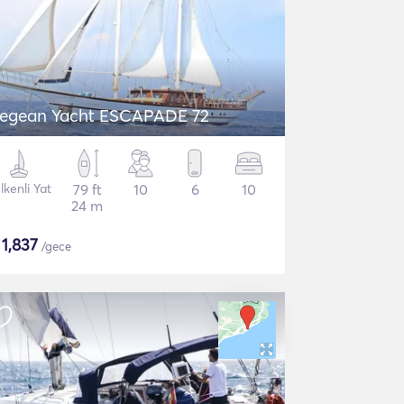
egean Yacht ESCAPADE 72
lkenli Yat
79 ft
10
6
10
24 m
$
1,837
/gece