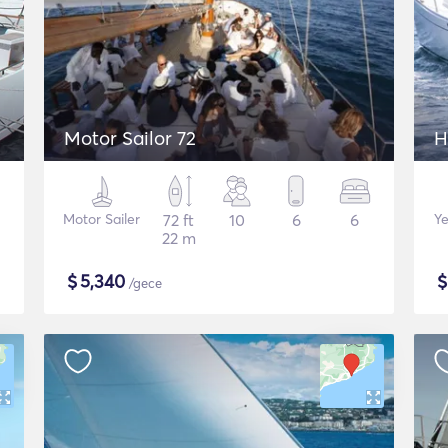
Motor Sailor 72
H
Motor Sailer
72 ft
10
6
6
Ye
22 m
$
5,340
/gece