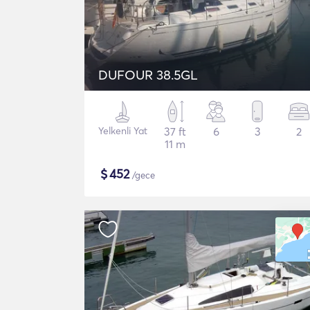
DUFOUR 38.5GL
Yelkenli Yat
37 ft
6
3
2
11 m
$
452
/gece