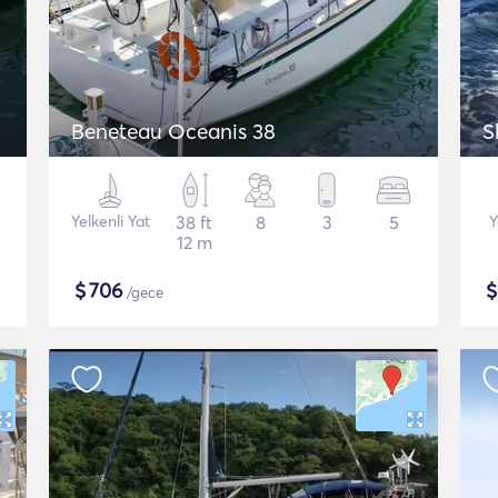
Beneteau Oceanis 38
S
Yelkenli Yat
38 ft
8
3
5
Y
12 m
$
706
/gece