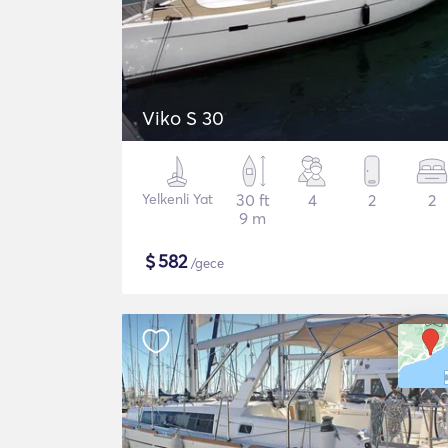
Viko S 30
Yelkenli Yat
30 ft
4
2
2
9 m
$
582
/gece