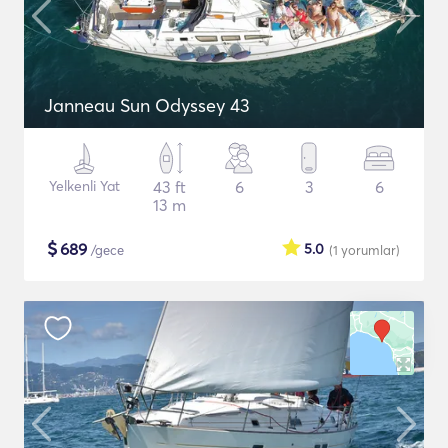
Janneau Sun Odyssey 43
Yelkenli Yat
43 ft
6
3
6
13 m
$
689
5.0
/gece
(1
yorumlar
)