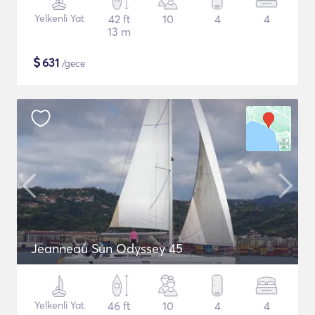
Yelkenli Yat
42 ft
10
4
4
13 m
$
631
/gece
Jeanneau Sun Odyssey 45
Yelkenli Yat
46 ft
10
4
4