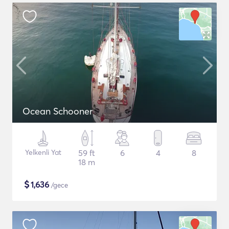
Ocean Schooner
Yelkenli Yat
59 ft
6
4
8
18 m
$
1,636
/gece