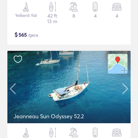
Yelkenli Yat
42 ft
8
4
4
13 m
$
565
/gece
Jeanneau Sun Odyssey 52.2