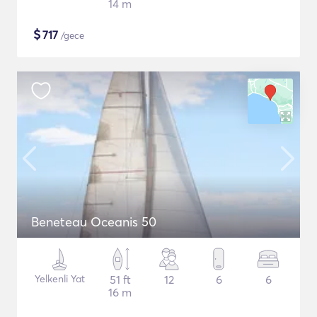
14 m
$
717
/gece
Beneteau Oceanis 50
Yelkenli Yat
51 ft
12
6
6
16 m