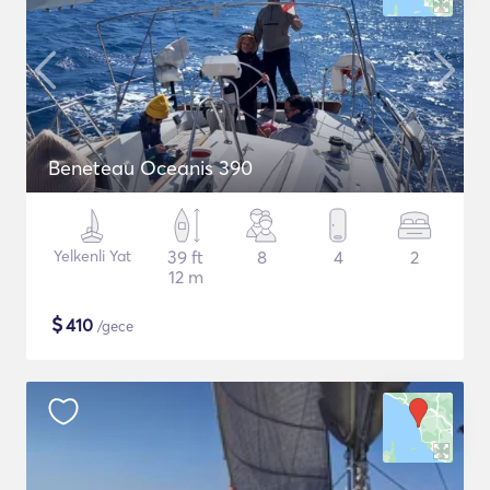
Beneteau Oceanis 390
Yelkenli Yat
39 ft
8
4
2
12 m
$
410
/gece