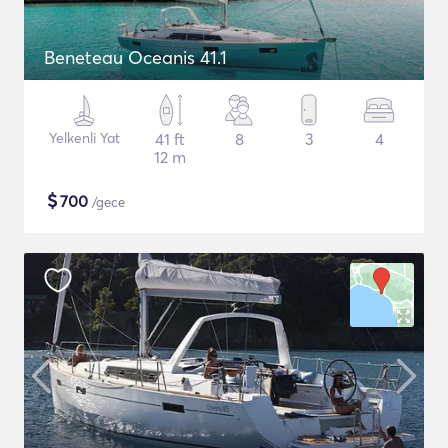
Beneteau Oceanis 41.1
Yelkenli Yat
41 ft
8
3
4
12 m
$
700
/gece