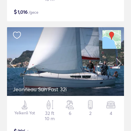
$
1,016
/gece
Jeanneau Sun Fast 32i
Yelkenli Yat
32 ft
6
2
4
10 m