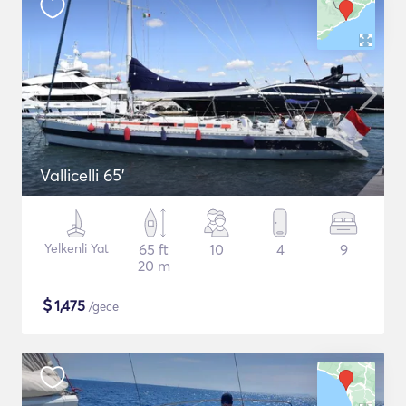
Vallicelli 65'
Yelkenli Yat
65 ft
10
4
9
20 m
$
1,475
/gece