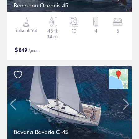
Beneteau Oceanis 45
Yelkenli Yat
45 ft
10
4
5
14 m
$
849
/gece
Bavaria Bavaria C-45