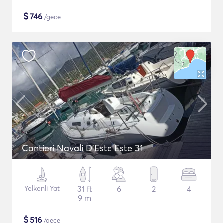
$
746
/gece
Cantieri Navali D'Este Este 31
Yelkenli Yat
31 ft
6
2
4
9 m
$
516
/gece