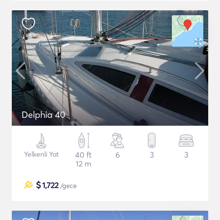
Delphia 40
Yelkenli Yat
40 ft
6
3
3
12 m
$
1,722
/gece