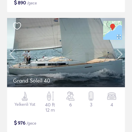
$
890
/gece
Grand Soleil 40
Yelkenli Yat
40 ft
6
3
4
12 m
$
976
/gece