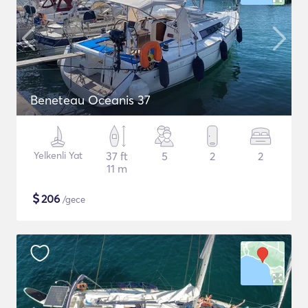
Beneteau Oceanis 37
Yelkenli Yat
37 ft
5
2
2
11 m
$
206
/gece