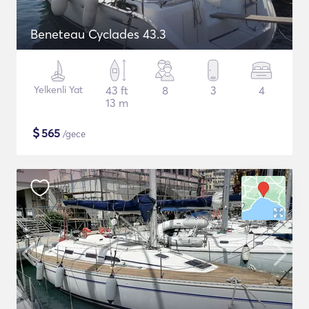
Beneteau Cyclades 43.3
Yelkenli Yat
43 ft
8
3
4
13 m
$
565
/gece