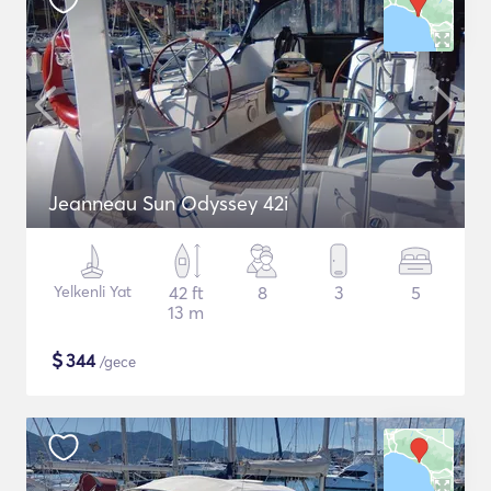
Jeanneau Sun Odyssey 42i
Yelkenli Yat
42 ft
8
3
5
13 m
$
344
/gece