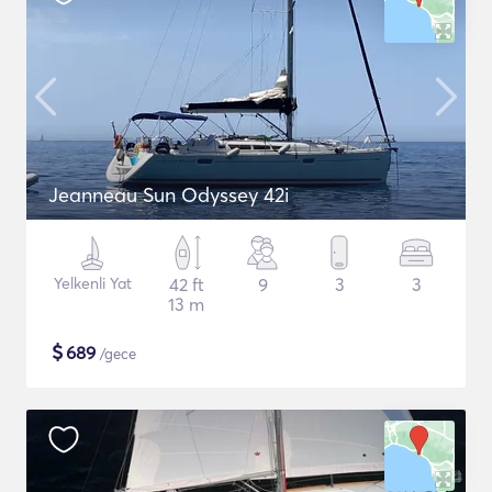
Jeanneau Sun Odyssey 42i
Yelkenli Yat
42 ft
9
3
3
13 m
$
689
/gece