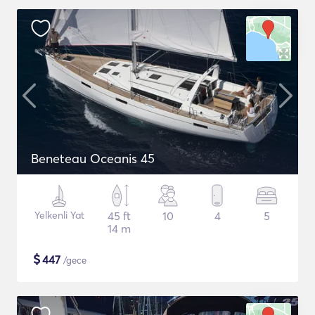
Beneteau Oceanis 45
Yelkenli Yat
45 ft
10
4
5
14 m
$
447
/gece