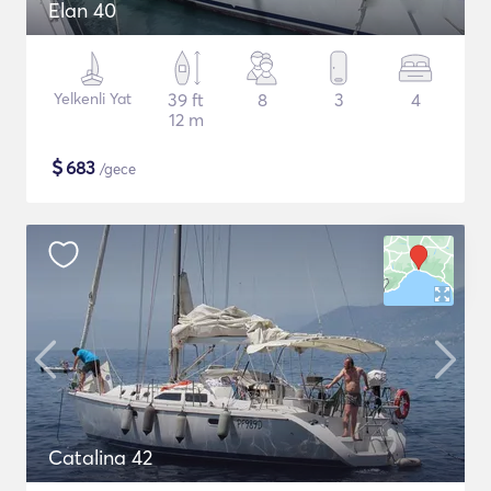
Elan 40
Yelkenli Yat
39 ft
8
3
4
12 m
$
683
/gece
Catalina 42