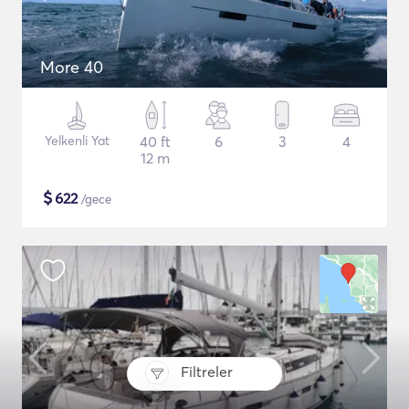
More 40
Yelkenli Yat
40 ft
6
3
4
12 m
$
622
/gece
Filtreler