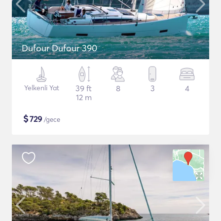
Dufour Dufour 390
Yelkenli Yat
39 ft
8
3
4
12 m
$
729
/gece