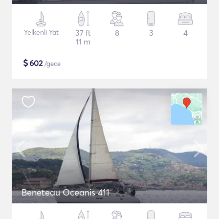
Yelkenli Yat
37 ft
8
3
4
11 m
$
602
/gece
Beneteau Oceanis 411