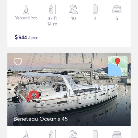
Yelkenli Yat
47 ft
10
4
5
14 m
$
944
/gece
Beneteau Oceanis 45