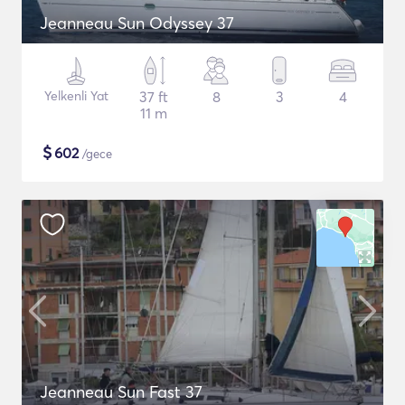
Jeanneau Sun Odyssey 37
Yelkenli Yat
37 ft
8
3
4
11 m
$
602
/gece
Jeanneau Sun Fast 37