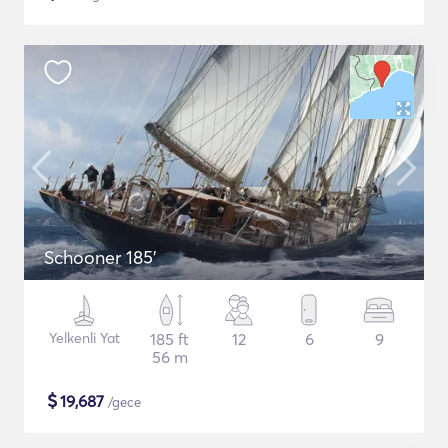
Schooner 185'
Yelkenli Yat
185 ft
12
6
9
56 m
$
19,687
/gece