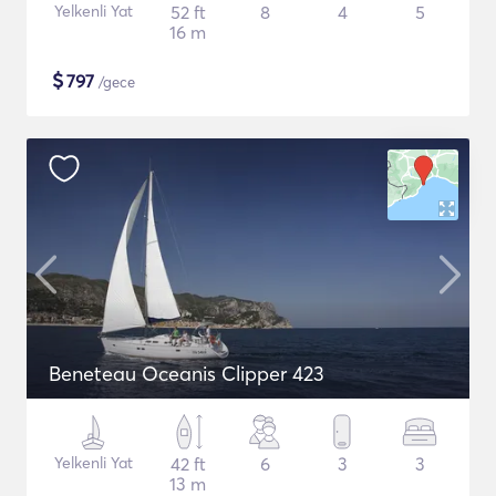
Yelkenli Yat
52 ft
8
4
5
16 m
$
797
/gece
Beneteau Oceanis Clipper 423
Yelkenli Yat
42 ft
6
3
3
13 m