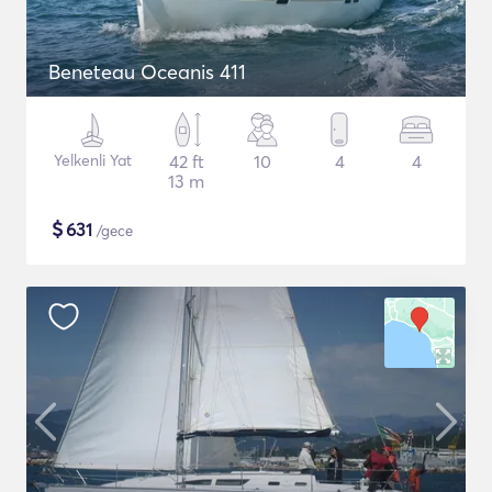
Beneteau Oceanis 411
Yelkenli Yat
42 ft
10
4
4
13 m
$
631
/gece