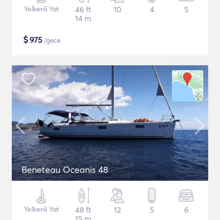
Yelkenli Yat
46 ft
10
4
5
14 m
$
975
/gece
Beneteau Oceanis 48
Yelkenli Yat
48 ft
12
5
6
15 m