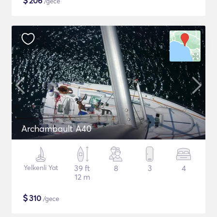
$
206
/gece
Archambault A40
Yelkenli Yat
39 ft
8
3
4
12 m
$
310
/gece