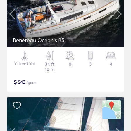
Beneteau Oceanis 35
Yelkenli Yat
34 ft
8
3
4
10 m
$
543
/gece