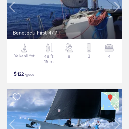
Beneteau First 47.7
Yelkenli Yat
48 ft
8
3
4
15 m
$
122
/gece