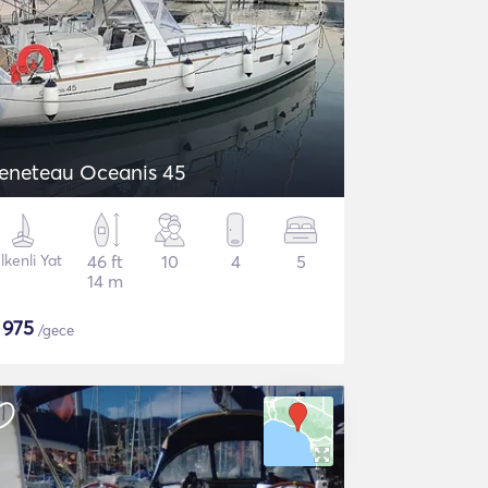
eneteau Oceanis 45
lkenli Yat
46 ft
10
4
5
14 m
$
975
/gece