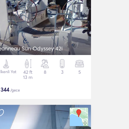
eanneau Sun Odyssey 42i
lkenli Yat
42 ft
8
3
5
13 m
$
344
/gece