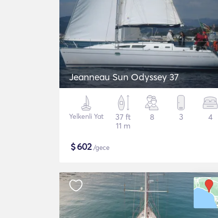
Jeanneau Sun Odyssey 37
Yelkenli Yat
37 ft
8
3
4
11 m
$
602
/gece