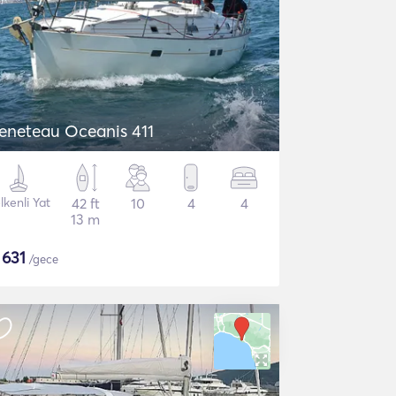
eneteau Oceanis 411
lkenli Yat
42 ft
10
4
4
13 m
$
631
/gece