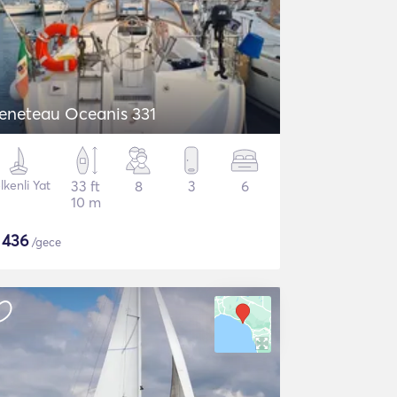
eneteau Oceanis 331
lkenli Yat
33 ft
8
3
6
10 m
$
436
/gece