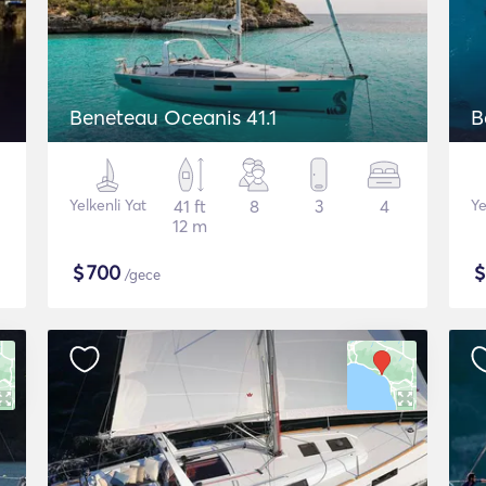
Beneteau Oceanis 41.1
B
Yelkenli Yat
41 ft
8
3
4
Ye
12 m
$
700
/gece