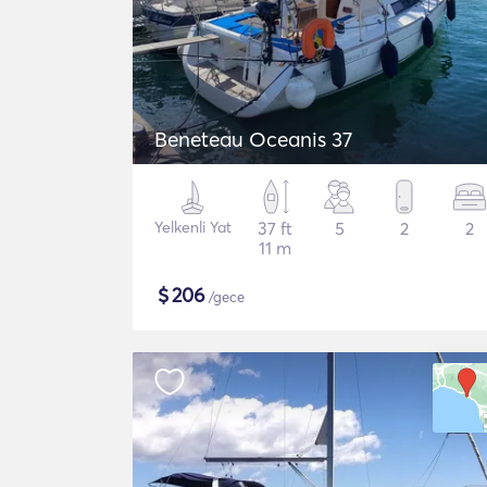
Beneteau Oceanis 37
Yelkenli Yat
37 ft
5
2
2
11 m
$
206
/gece