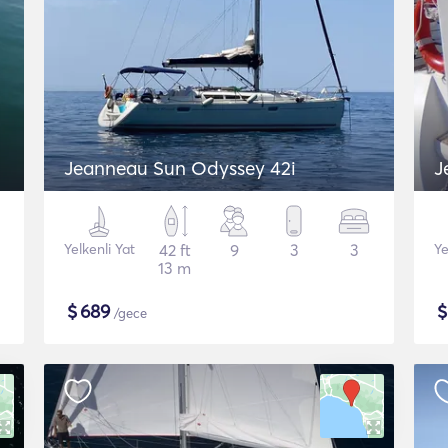
Jeanneau Sun Odyssey 42i
J
Yelkenli Yat
42 ft
9
3
3
Ye
13 m
$
689
/gece