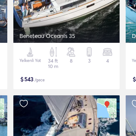
Beneteau Oceanis 35
D
Yelkenli Yat
34 ft
8
3
4
Ye
10 m
$
543
/gece