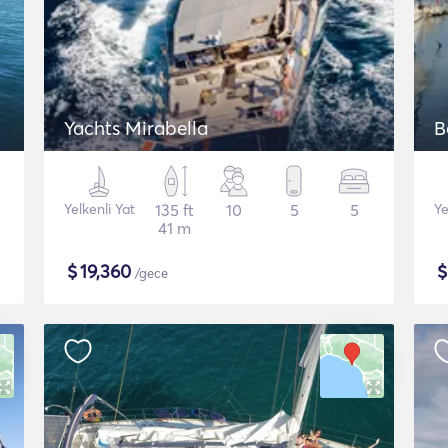
Yachts Mirabella
B
Yelkenli Yat
135 ft
10
5
5
Ye
41 m
$
19,360
/gece