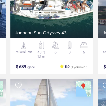
Janneau Sun Odyssey 43
J
Yelkenli Yat
43 ft
6
3
6
Ye
13 m
$
689
5.0
/gece
(1
yorumlar
)