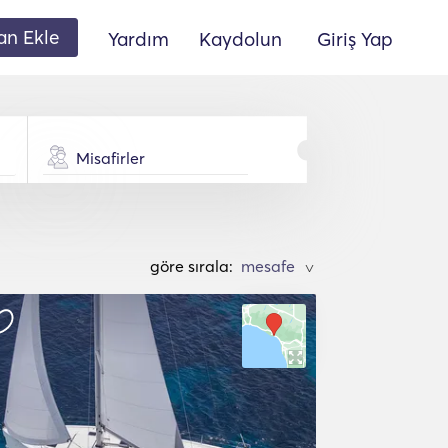
lan Ekle
Yardım
Kaydolun
Giriş Yap
Misafirler
göre sırala:
>