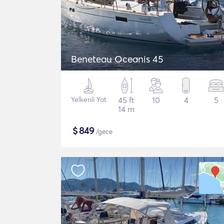
Beneteau Oceanis 45
Yelkenli Yat
45 ft
10
4
5
14 m
$
849
/gece