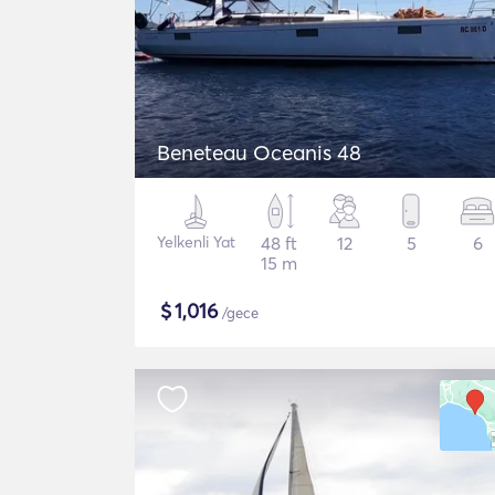
Beneteau Oceanis 48
Yelkenli Yat
48 ft
12
5
6
15 m
$
1,016
/gece