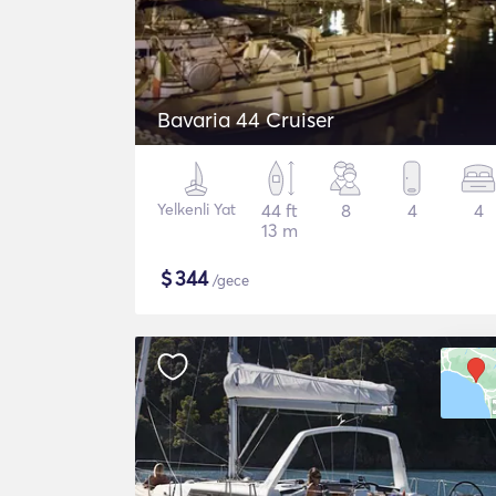
Bavaria 44 Cruiser
Yelkenli Yat
44 ft
8
4
4
13 m
$
344
/gece