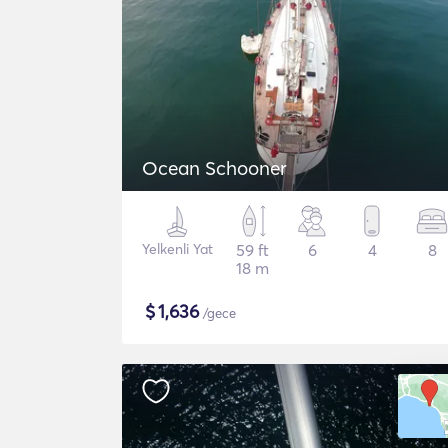
Ocean Schooner
Yelkenli Yat
59 ft
6
4
8
18 m
$
1,636
/gece