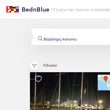
BednBlue
| Fiyata her zaman müretteba
Filtreler