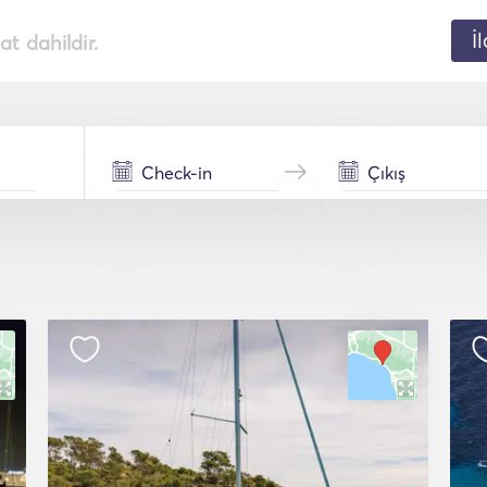
İ
t dahildir.