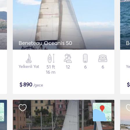
Beneteau Oceanis 50
B
Yelkenli Yat
51 ft
12
6
6
Ye
16 m
$
890
/gece