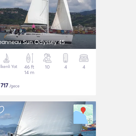
eanneau Sun Odyssey 45
lkenli Yat
46 ft
10
4
4
14 m
$
717
/gece