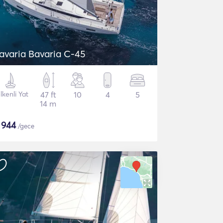
avaria Bavaria C-45
lkenli Yat
47 ft
10
4
5
14 m
$
944
/gece