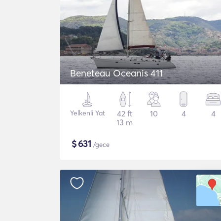
Beneteau Oceanis 411
Yelkenli Yat
42 ft
10
4
4
13 m
$
631
/gece