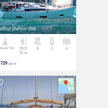
ufour Dufour 390
lkenli Yat
39 ft
8
3
4
12 m
$
729
/gece