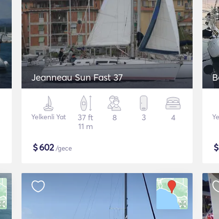
Jeanneau Sun Fast 37
B
Yelkenli Yat
37 ft
8
3
4
Ye
11 m
$
602
/gece