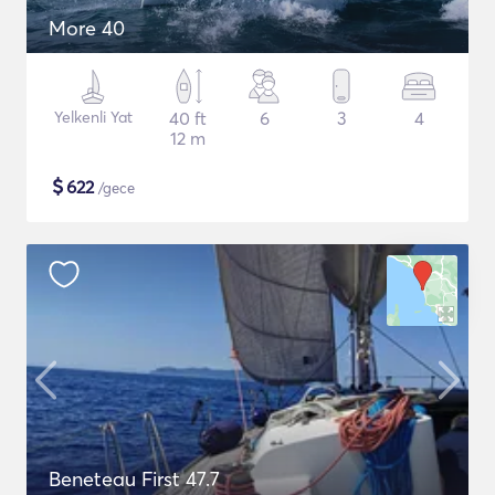
More 40
Yelkenli Yat
40 ft
6
3
4
12 m
$
622
/gece
Beneteau First 47.7