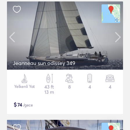
Jeanneau sun odissey 349
Yelkenli Yat
43 ft
8
4
4
13 m
$
74
/gece