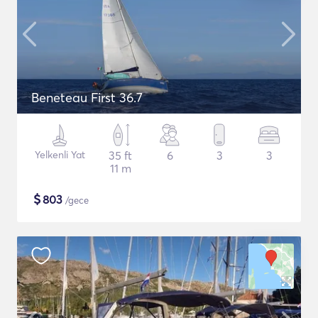
Beneteau First 36.7
Yelkenli Yat
35 ft
6
3
3
11 m
$
803
/gece