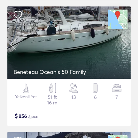
Beneteau Oceanis 50 Family
Yelkenli Yat
51 ft
13
6
7
16 m
$
856
/gece