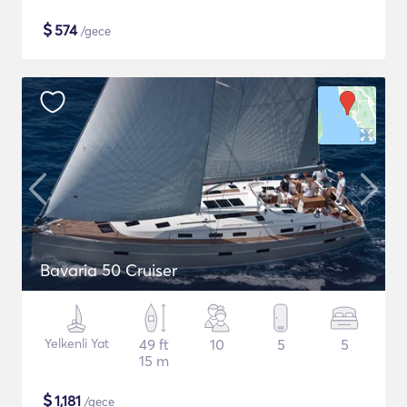
$
574
/gece
Bavaria 50 Cruiser
Yelkenli Yat
49 ft
10
5
5
15 m
$
1,181
/gece