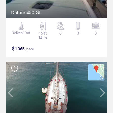
Dufour 450 GL
Yelkenli Yat
45 ft
6
3
3
14 m
$
1,065
/gece