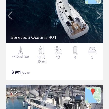
Beneteau Oceanis 40.1
Yelkenli Yat
41 ft
10
4
5
12 m
$
901
/gece