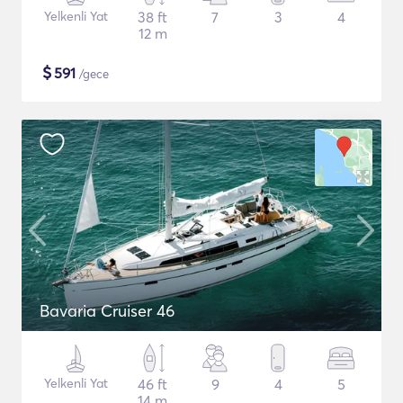
Yelkenli Yat
38 ft
7
3
4
12 m
$
591
/gece
Bavaria Cruiser 46
Yelkenli Yat
46 ft
9
4
5
14 m