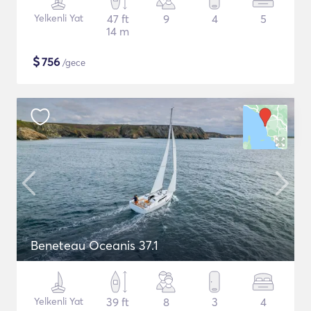
Yelkenli Yat
47 ft
9
4
5
14 m
$
756
/gece
Beneteau Oceanis 37.1
Yelkenli Yat
39 ft
8
3
4