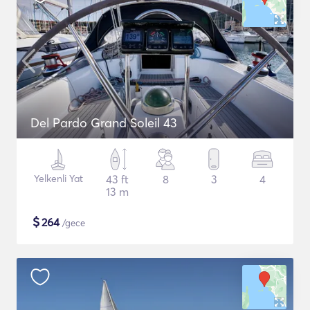
Del Pardo Grand Soleil 43
Yelkenli Yat
43 ft
8
3
4
13 m
$
264
/gece