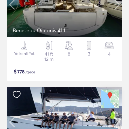
Beneteau Oceanis 41.1
Yelkenli Yat
41 ft
8
3
4
12 m
$
778
/gece