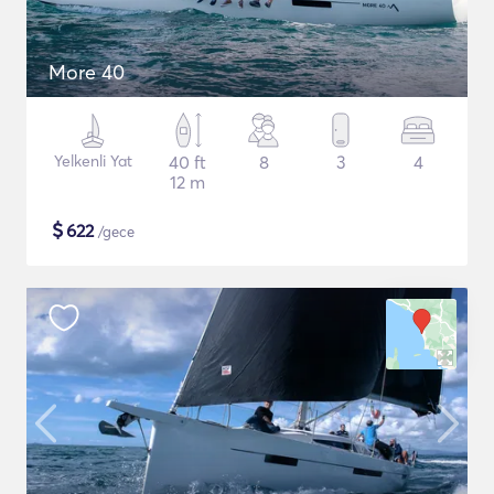
More 40
Yelkenli Yat
40 ft
8
3
4
12 m
$
622
/gece