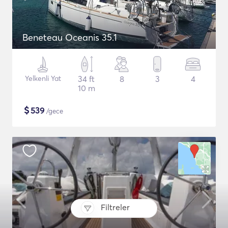
Beneteau Oceanis 35.1
Yelkenli Yat
34 ft
8
3
4
10 m
$
539
/gece
Filtreler