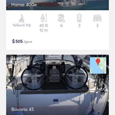
Hanse 400e
Yelkenli Yat
40 ft
6
3
3
12 m
$
505
/gece
Bavaria 45