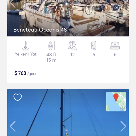
Beneteau Oceanis 48
Yelkenli Yat
48 ft
12
5
6
15 m
$
763
/gece