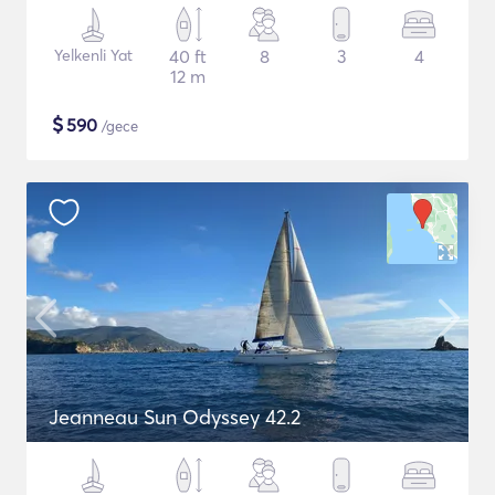
Yelkenli Yat
40 ft
8
3
4
12 m
$
590
/gece
Jeanneau Sun Odyssey 42.2