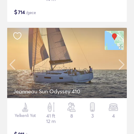
$
714
/gece
Jeanneau Sun Odyssey 410
Yelkenli Yat
41 ft
8
3
4
12 m