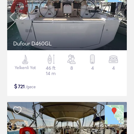
Dufour D460GL
Yelkenli Yat
46 ft
8
4
4
14 m
$
721
/gece