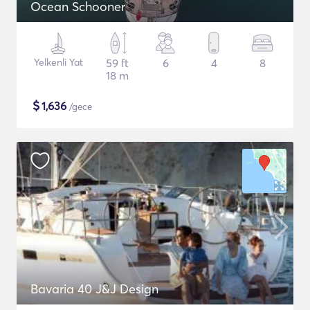
Ocean Schooner
Yelkenli Yat
59 ft
6
4
8
18 m
$
1,636
/gece
Bavaria 40 J&J Design