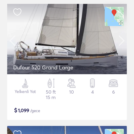
Dufour 520 Grand Large
Yelkenli Yat
50 ft
10
4
6
15 m
$
1,099
/gece