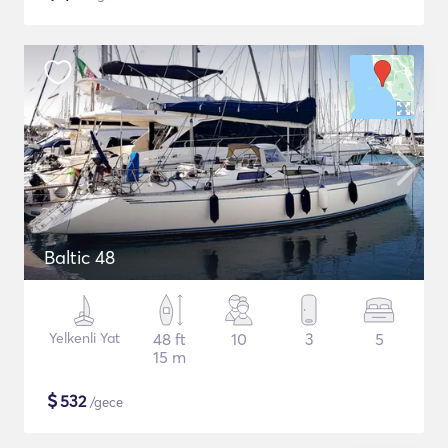
Baltic 48
Yelkenli Yat
48 ft
10
3
5
15 m
$
532
/gece