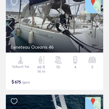
Beneteau Oceanis 46
Yelkenli Yat
46 ft
10
4
5
14 m
$
675
/gece