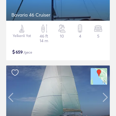
Bavaria 46 Cruiser
Yelkenli Yat
46 ft
10
4
5
14 m
$
659
/gece