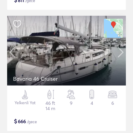
$
811
/gece
Bavaria 46 Cruiser
Yelkenli Yat
46 ft
9
4
6
14 m
$
666
/gece