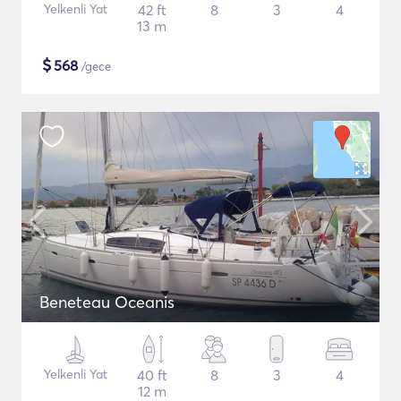
Yelkenli Yat
42 ft
8
3
4
13 m
$
568
/gece
Beneteau Oceanis
Yelkenli Yat
40 ft
8
3
4
12 m