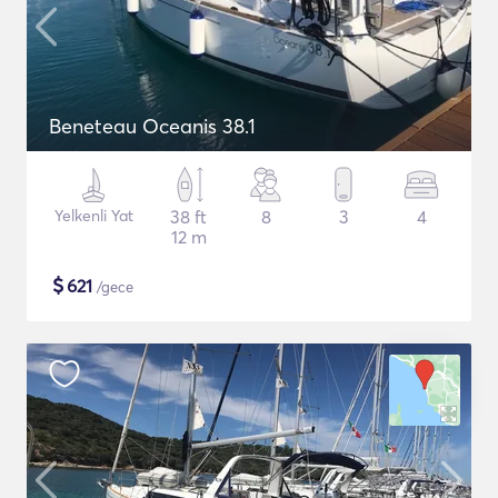
Beneteau Oceanis 38.1
Yelkenli Yat
38 ft
8
3
4
12 m
$
621
/gece