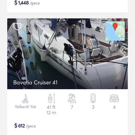
$
1,448
/gece
Bavaria Cruiser 41
Yelkenli Yat
41 ft
7
3
4
12 m
$
612
/gece