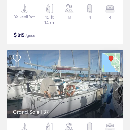
Yelkenli Yat
45 ft
8
4
4
14 m
$
815
/gece
Grand Soleil 37