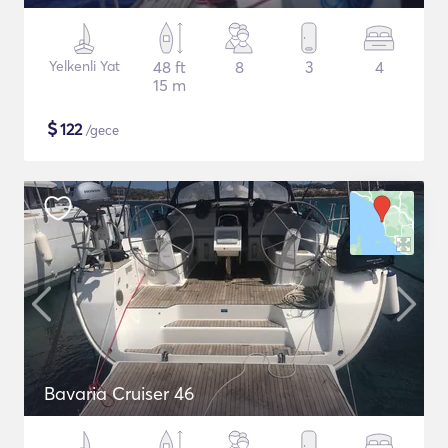
Yelkenli Yat
48 ft
8
3
4
15 m
$
122
/gece
Bavaria Cruiser 46