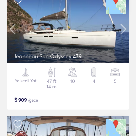
Jeanneau Sun Odyssey 479
Yelkenli Yat
47 ft
10
4
5
14 m
$
909
/gece