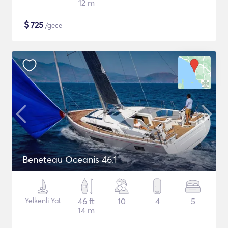
12 m
$
725
/gece
Beneteau Oceanis 46.1
Yelkenli Yat
46 ft
10
4
5
14 m