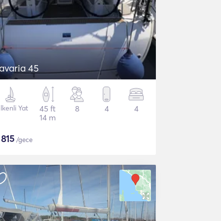
avaria 45
lkenli Yat
45 ft
8
4
4
14 m
$
815
/gece