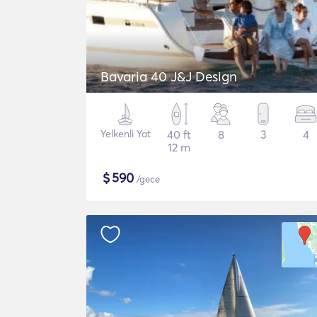
Bavaria 40 J&J Design
Yelkenli Yat
40 ft
8
3
4
12 m
$
590
/gece