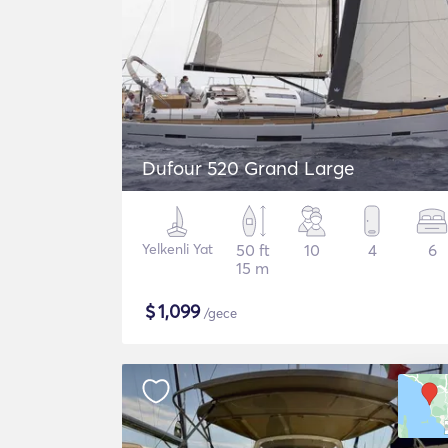
Dufour 520 Grand Large
Yelkenli Yat
50 ft
10
4
6
15 m
$
1,099
/gece