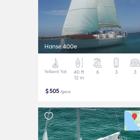
Hanse 400e
Yelkenli Yat
40 ft
6
3
3
12 m
$
505
/gece