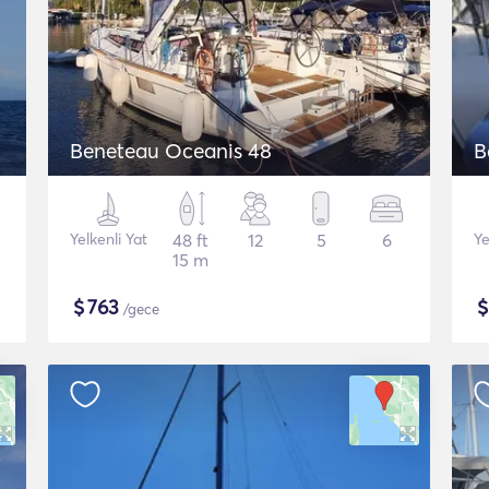
Beneteau Oceanis 48
B
Yelkenli Yat
48 ft
12
5
6
Ye
15 m
$
763
/gece