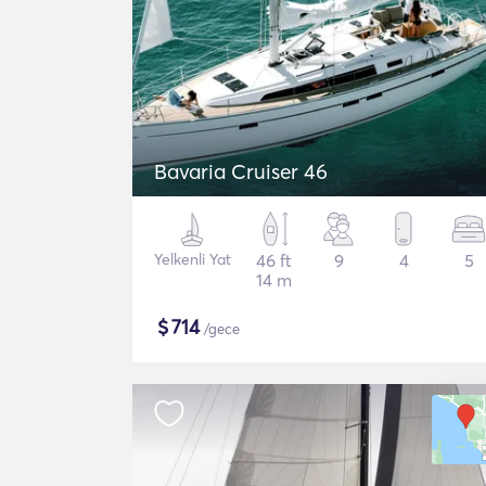
Bavaria Cruiser 46
Yelkenli Yat
46 ft
9
4
5
14 m
$
714
/gece