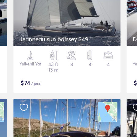
Jeanneau sun odissey 349
D
Yelkenli Yat
43 ft
8
4
4
Ye
13 m
$
74
/gece