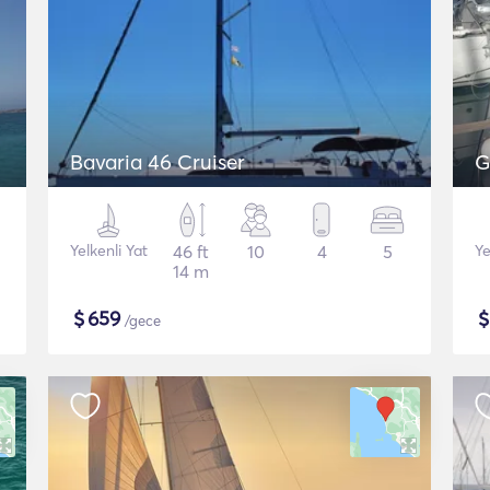
Bavaria 46 Cruiser
G
Yelkenli Yat
46 ft
10
4
5
Ye
14 m
$
659
/gece