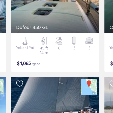
Dufour 450 GL
O
Yelkenli Yat
45 ft
6
3
3
Ye
14 m
$
1,065
/gece