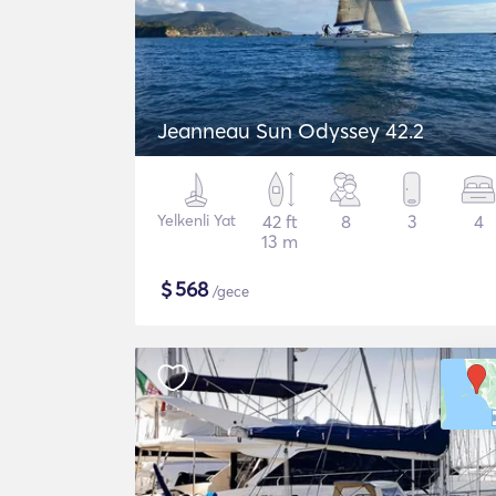
Jeanneau Sun Odyssey 42.2
Yelkenli Yat
42 ft
8
3
4
13 m
$
568
/gece