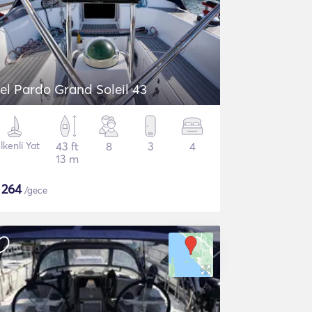
el Pardo Grand Soleil 43
lkenli Yat
43 ft
8
3
4
13 m
$
264
/gece