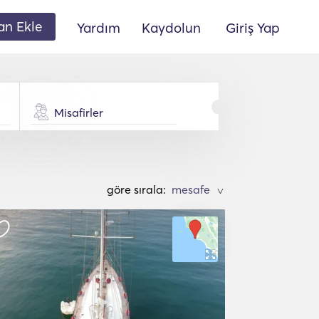
lan Ekle
Yardım
Kaydolun
Giriş Yap
Misafirler
göre sırala:
>