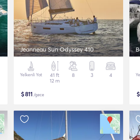
Jeanneau Sun Odyssey 410
B
Yelkenli Yat
41 ft
8
3
4
Ye
12 m
$
811
/gece