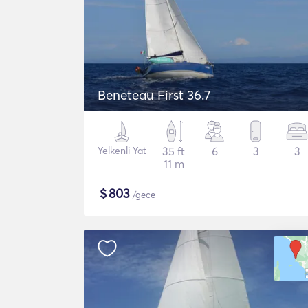
Beneteau First 36.7
Yelkenli Yat
35 ft
6
3
3
11 m
$
803
/gece