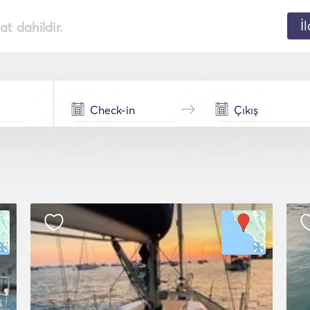
İ
t dahildir.