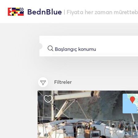
BednBlue
| Fiyata her zaman müretteba
Filtreler