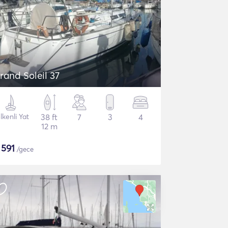
rand Soleil 37
lkenli Yat
38 ft
7
3
4
12 m
$
591
/gece