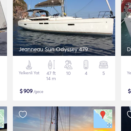
Jeanneau Sun Odyssey 479
D
Yelkenli Yat
47 ft
10
4
5
Ye
14 m
$
909
/gece