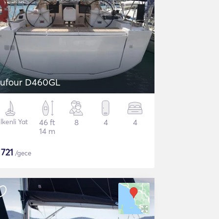
ufour D460GL
lkenli Yat
46 ft
8
4
4
14 m
$
721
/gece