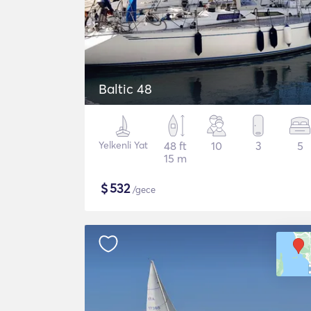
Baltic 48
Yelkenli Yat
48 ft
10
3
5
15 m
$
532
/gece