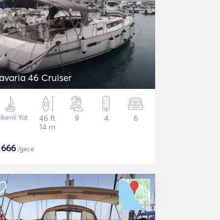
avaria 46 Cruiser
lkenli Yat
46 ft
9
4
6
14 m
$
666
/gece