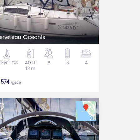
eneteau Oceanis
lkenli Yat
40 ft
8
3
4
12 m
$
574
/gece