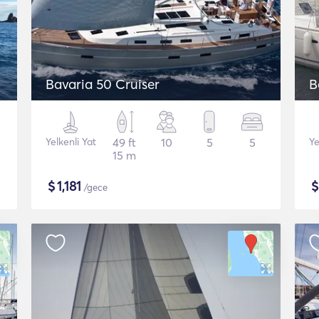
Bavaria 50 Cruiser
B
Yelkenli Yat
49 ft
10
5
5
Ye
15 m
$
1,181
/gece