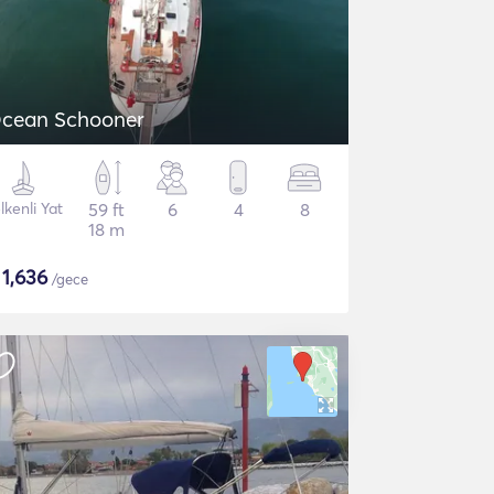
cean Schooner
lkenli Yat
59 ft
6
4
8
18 m
$
1,636
/gece