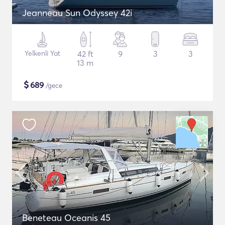
Jeanneau Sun Odyssey 42i
Yelkenli Yat
42 ft
9
3
3
13 m
$
689
/gece
Beneteau Oceanis 45