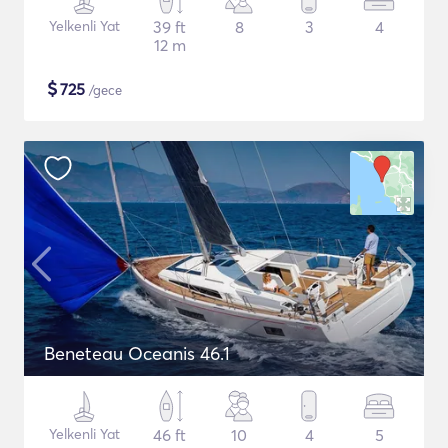
Yelkenli Yat
39 ft
8
3
4
12 m
$
725
/gece
Beneteau Oceanis 46.1
Yelkenli Yat
46 ft
10
4
5