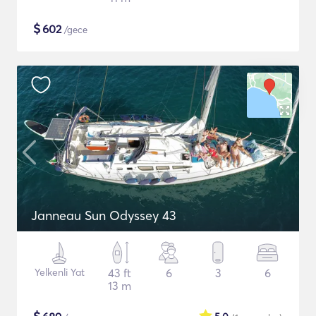
$
602
/gece
Janneau Sun Odyssey 43
Yelkenli Yat
43 ft
6
3
6
13 m