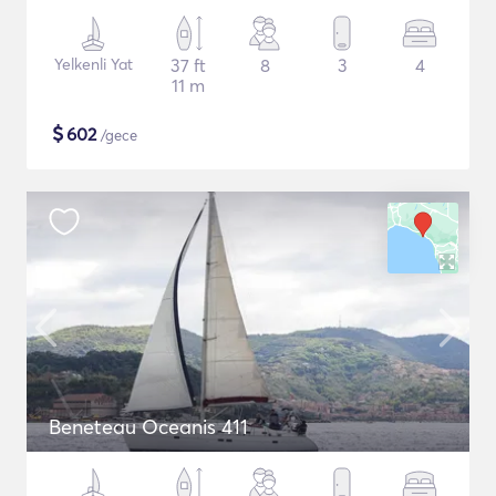
Yelkenli Yat
37 ft
8
3
4
11 m
$
602
/gece
Beneteau Oceanis 411