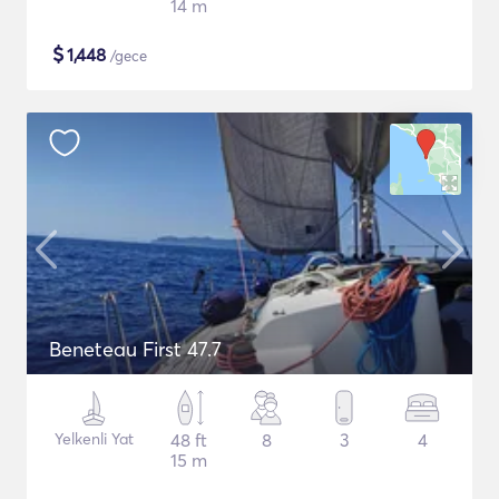
14 m
$
1,448
/gece
Beneteau First 47.7
Yelkenli Yat
48 ft
8
3
4
15 m