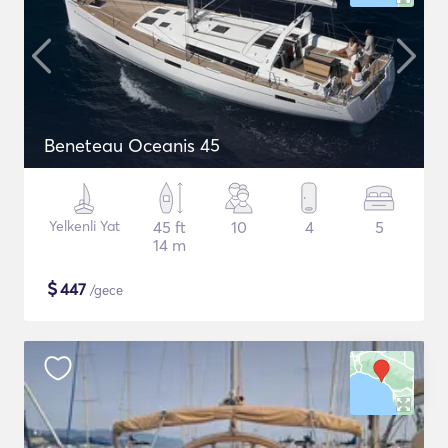
Beneteau Oceanis 45
Yelkenli Yat
45 ft
10
4
5
14 m
$
447
/gece