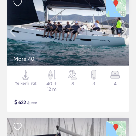
More 40
Yelkenli Yat
40 ft
8
3
4
12 m
$
622
/gece