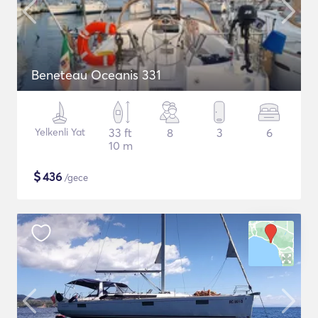
Beneteau Oceanis 331
Yelkenli Yat
33 ft
8
3
6
10 m
$
436
/gece