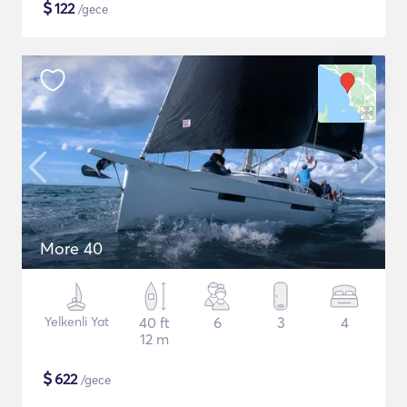
$
122
/gece
More 40
Yelkenli Yat
40 ft
6
3
4
12 m
$
622
/gece