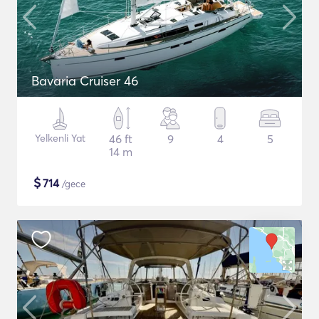
Bavaria Cruiser 46
Yelkenli Yat
46 ft
9
4
5
14 m
$
714
/gece