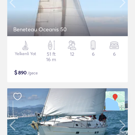
Beneteau Oceanis 50
Yelkenli Yat
51 ft
12
6
6
16 m
$
890
/gece