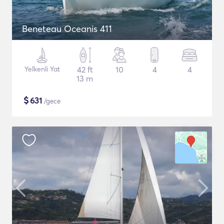
Beneteau Oceanis 411
Yelkenli Yat
42 ft
10
4
4
13 m
$
631
/gece