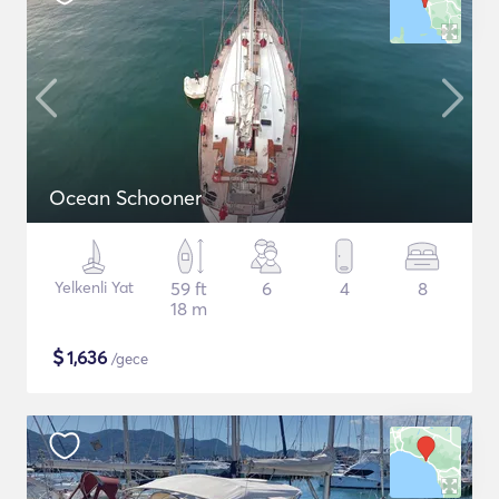
Ocean Schooner
Yelkenli Yat
59 ft
6
4
8
18 m
$
1,636
/gece