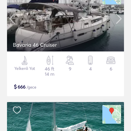
Bavaria 46 Cruiser
Yelkenli Yat
46 ft
9
4
6
14 m
$
666
/gece