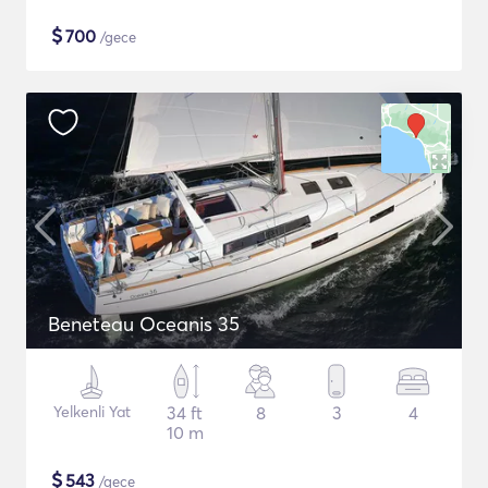
$
700
/gece
Beneteau Oceanis 35
Yelkenli Yat
34 ft
8
3
4
10 m
$
543
/gece