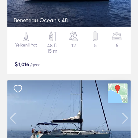
Beneteau Oceanis 48
Yelkenli Yat
48 ft
12
5
6
15 m
$
1,016
/gece