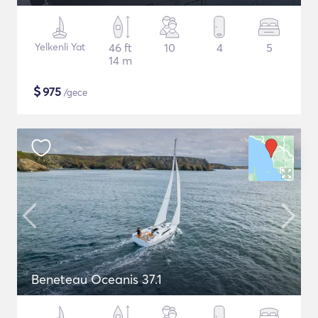
Yelkenli Yat
46 ft
10
4
5
14 m
$
975
/gece
Beneteau Oceanis 37.1