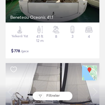
Beneteau Oceanis 41.1
Yelkenli Yat
41 ft
8
3
4
12 m
$
778
/gece
Filtreler