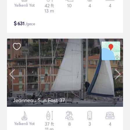
Yelkenli Yat
42 ft
10
4
4
13 m
$
631
/gece
Jeanneau Sun Fast 37
Yelkenli Yat
37 ft
8
3
4
11 m