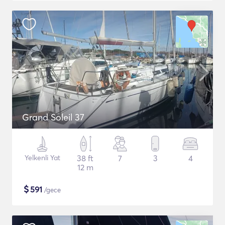
Grand Soleil 37
Yelkenli Yat
38 ft
7
3
4
12 m
$
591
/gece