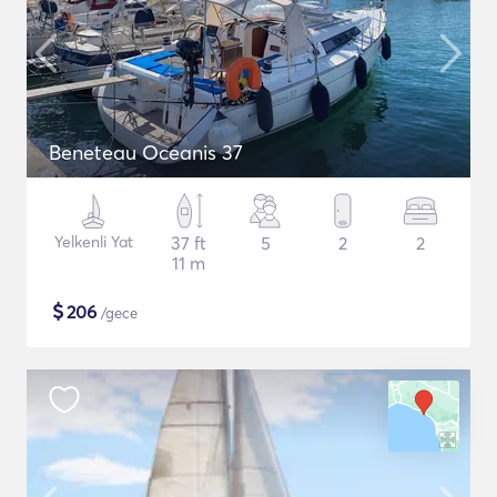
Beneteau Oceanis 37
Yelkenli Yat
37 ft
5
2
2
11 m
$
206
/gece