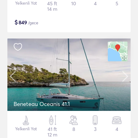
Yelkenli Yat
45 ft
10
4
5
14 m
$
849
/gece
Beneteau Oceanis 41.1
Yelkenli Yat
41 ft
8
3
4
12 m