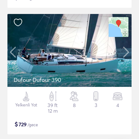
Dufour Dufour 390
Yelkenli Yat
39 ft
8
3
4
12 m
$
729
/gece