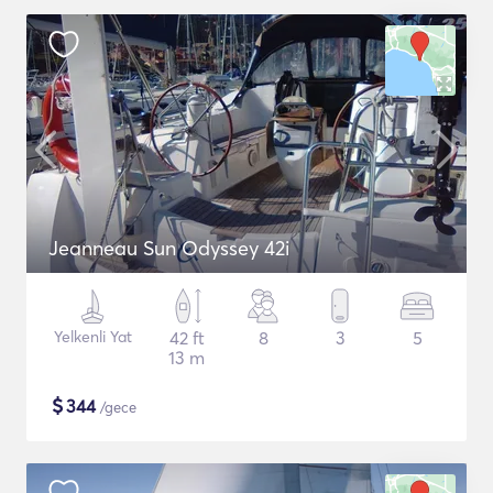
Jeanneau Sun Odyssey 42i
Yelkenli Yat
42 ft
8
3
5
13 m
$
344
/gece