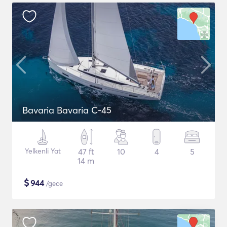
Bavaria Bavaria C-45
Yelkenli Yat
47 ft
10
4
5
14 m
$
944
/gece