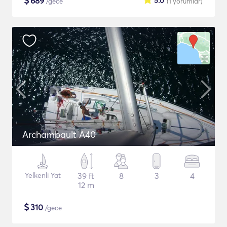
$
689
5.0
/gece
(1
yorumlar
)
Archambault A40
Yelkenli Yat
39 ft
8
3
4
12 m
$
310
/gece