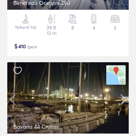
Beneteau Oceanis 390
Yelkenli Yat
39 ft
8
4
2
12 m
$
410
/gece
Bavaria 44 Cruiser