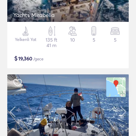
Yachts Mirabella
Yelkenli Yat
135 ft
10
5
5
41 m
$
19,360
/gece