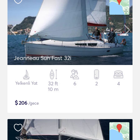
Jeanneau Sun Fast 32i
Yelkenli Yat
32 ft
6
2
4
10 m
$
206
/gece