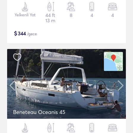
Yelkenli Yat
44 ft
8
4
4
13 m
$
344
/gece
Beneteau Oceanis 45