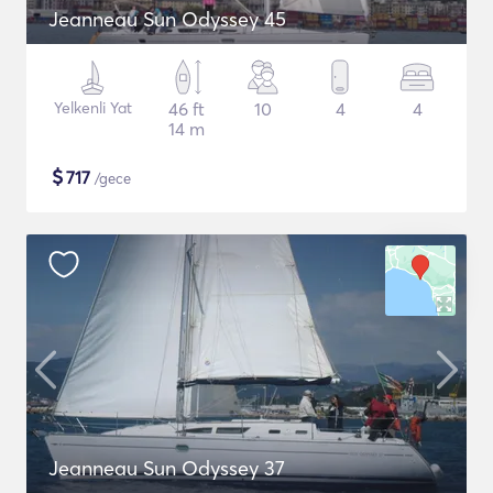
Jeanneau Sun Odyssey 45
Yelkenli Yat
46 ft
10
4
4
14 m
$
717
/gece
Jeanneau Sun Odyssey 37