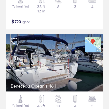
Yelkenli Yat
38 ft
8
3
4
12 m
$
720
/gece
Beneteau Oceanis 46.1
Yelkenli Yat
48 ft
10
4
5