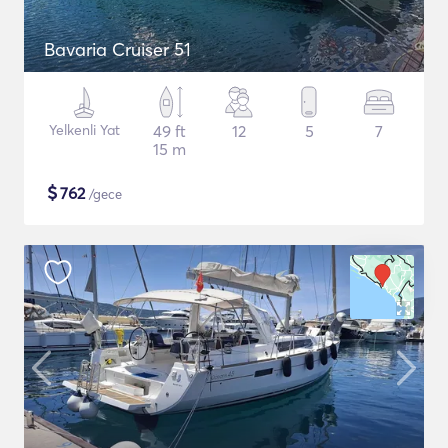
Bavaria Cruiser 51
Yelkenli Yat
49 ft
12
5
7
15 m
$
762
/gece