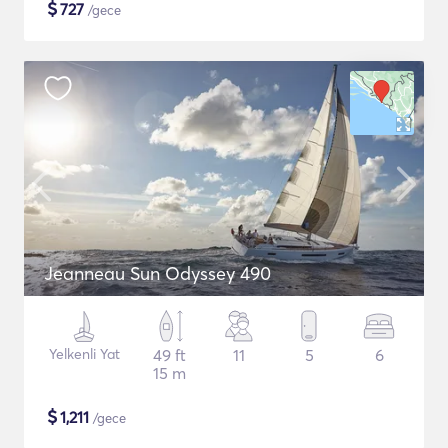
$
727
/gece
Jeanneau Sun Odyssey 490
Yelkenli Yat
49 ft
11
5
6
15 m
$
1,211
/gece