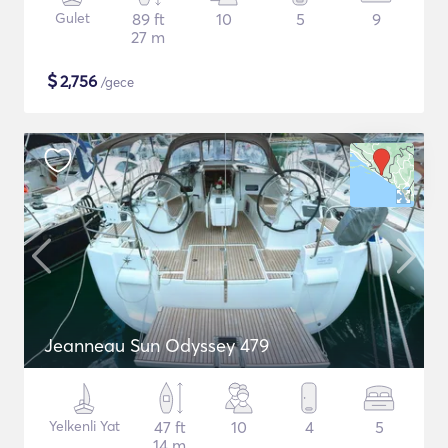
Gulet
89 ft
10
5
9
27 m
$
2,756
/gece
Jeanneau Sun Odyssey 479
Yelkenli Yat
47 ft
10
4
5
14 m