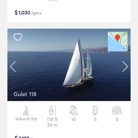
$
1,030
/gece
Gulet 118
Yelkenli Yat
118 ft
10
5
5
36 m