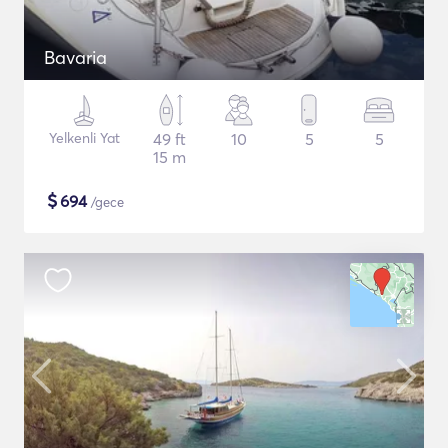
Bavaria
Yelkenli Yat
49 ft
10
5
5
15 m
$
694
/gece