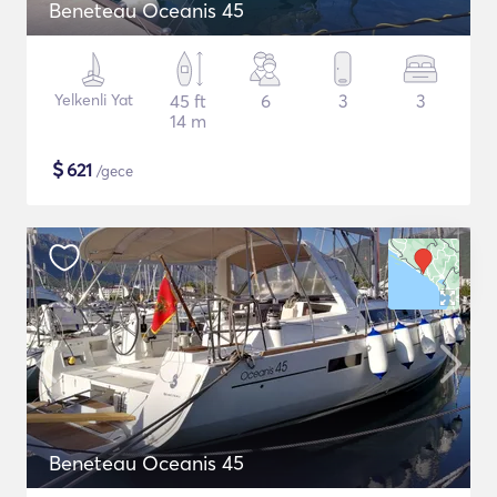
Beneteau Oceanis 45
Yelkenli Yat
45 ft
6
3
3
14 m
$
621
/gece
Beneteau Oceanis 45