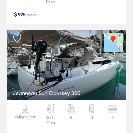
15 m
$
925
/gece
Jeanneau Sun Odyssey 350
Yelkenli Yat
36 ft
8
3
4
11 m