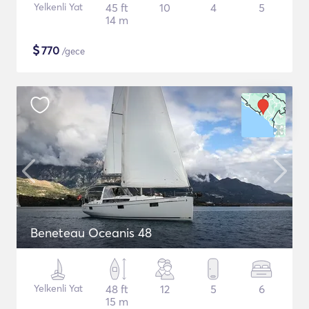
Yelkenli Yat
45 ft
10
4
5
14 m
$
770
/gece
Beneteau Oceanis 48
Yelkenli Yat
48 ft
12
5
6
15 m