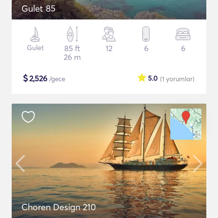
Gulet 85
Gulet
85 ft
12
6
6
26 m
$
2,526
5.0
/gece
(1
yorumlar
)
Choren Design 210