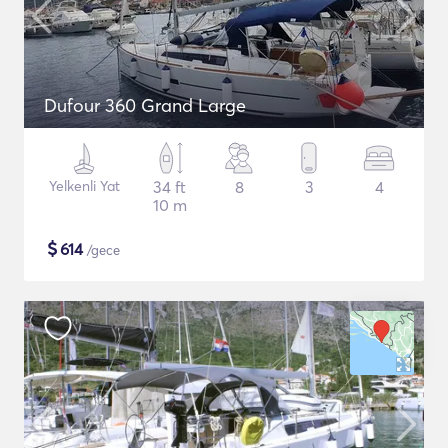
Dufour 360 Grand Large
Yelkenli Yat
34 ft
8
3
4
10 m
$
614
/gece