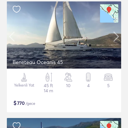
Beneteau Oceanis 45
Yelkenli Yat
45 ft
10
4
5
14 m
$
770
/gece