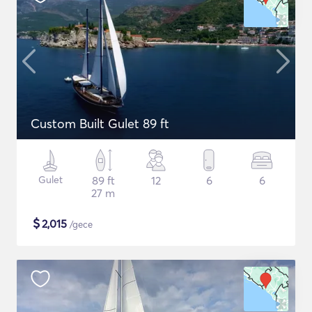
Custom Built Gulet 89 ft
Gulet
89 ft
12
6
6
27 m
$
2,015
/gece