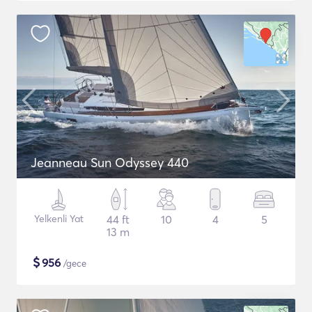
Jeanneau Sun Odyssey 440
Yelkenli Yat
44 ft
10
4
5
13 m
$
956
/gece