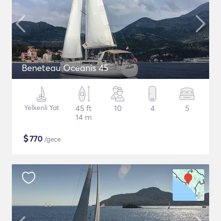
Beneteau Oceanis 45
Yelkenli Yat
45 ft
10
4
5
14 m
$
770
/gece