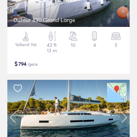
Dufour 430 Grand Large
Yelkenli Yat
43 ft
10
4
5
13 m
$
794
/gece