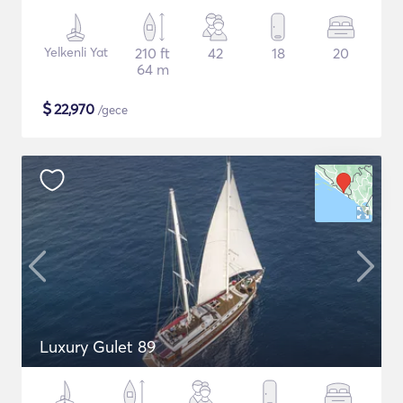
Yelkenli Yat
210 ft
42
18
20
64 m
$
22,970
/gece
Luxury Gulet 89