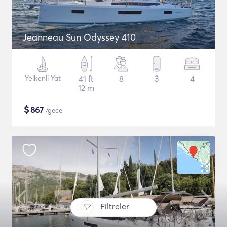
Jeanneau Sun Odyssey 410
Yelkenli Yat
41 ft
8
3
4
12 m
$
867
/gece
Filtreler