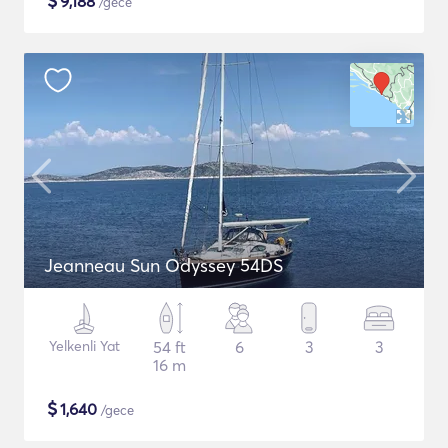
$
9,188
/gece
Jeanneau Sun Odyssey 54DS
Yelkenli Yat
54 ft
6
3
3
16 m
$
1,640
/gece