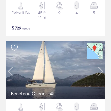
Yelkenli Yat
45 ft
9
4
5
14 m
$
729
/gece
Beneteau Oceanis 45