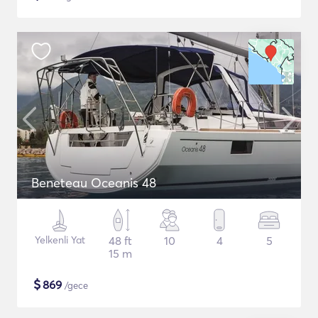
Beneteau Oceanis 48
Yelkenli Yat
48 ft
10
4
5
15 m
$
869
/gece