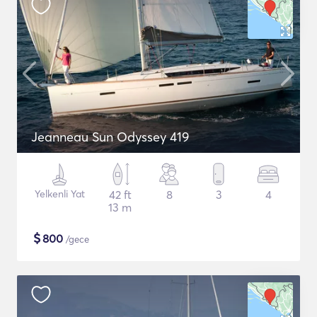
Jeanneau Sun Odyssey 419
Yelkenli Yat
42 ft
8
3
4
13 m
$
800
/gece