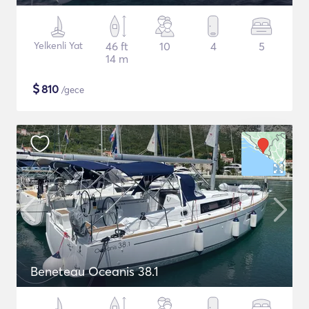
Yelkenli Yat
46 ft
10
4
5
14 m
$
810
/gece
Beneteau Oceanis 38.1