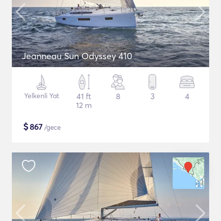
Jeanneau Sun Odyssey 410
Yelkenli Yat
41 ft
8
3
4
12 m
$
867
/gece