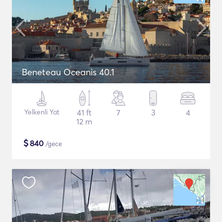
Beneteau Oceanis 40.1
Yelkenli Yat
41 ft
7
3
4
12 m
$
840
/gece