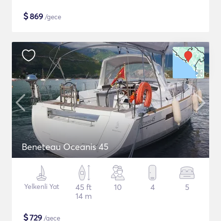
$
869
/gece
Beneteau Oceanis 45
Yelkenli Yat
45 ft
10
4
5
14 m
$
729
/gece