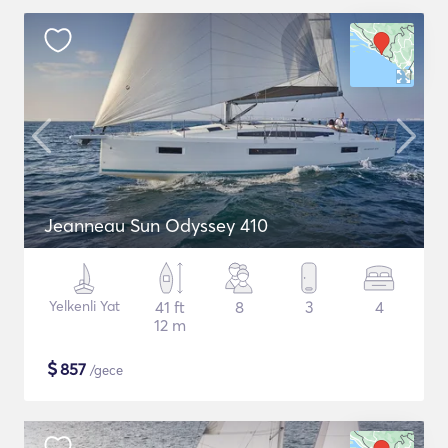
Jeanneau Sun Odyssey 410
Yelkenli Yat
41 ft
8
3
4
12 m
$
857
/gece