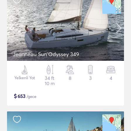
Jeanneau Sun Odyssey 349
Yelkenli Yat
34 ft
8
3
4
10 m
$
653
/gece