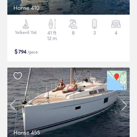
Hanse 410
Yelkenli Yat
41 ft
8
3
4
12 m
$
794
/gece
Hanse 455