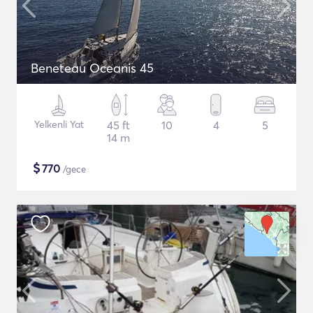
Beneteau Oceanis 45
Yelkenli Yat
45 ft
10
4
5
14 m
$
770
/gece