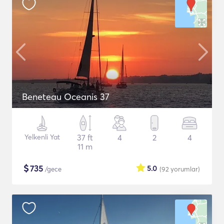
Beneteau Oceanis 37
Yelkenli Yat
37 ft
4
2
4
11 m
$
735
5.0
/gece
(92
yorumlar
)