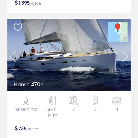
$
1,395
/gece
Hanse 470e
Yelkenli Yat
47 ft
7
3
3
14 m
$
735
/gece