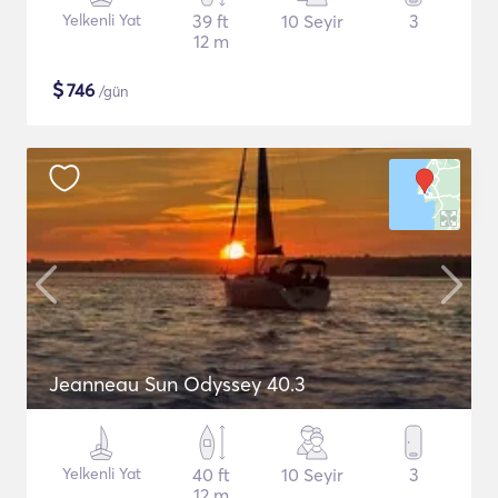
Yelkenli Yat
39 ft
10 Seyir
3
12 m
$
746
/gün
Jeanneau Sun Odyssey 40.3
Yelkenli Yat
40 ft
10 Seyir
3
12 m