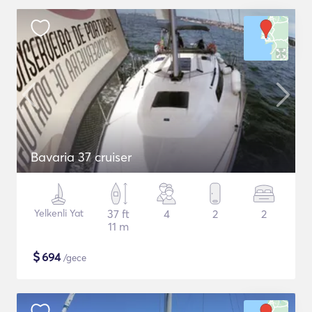
Bavaria 37 cruiser
Yelkenli Yat
37 ft
4
2
2
11 m
$
694
/gece