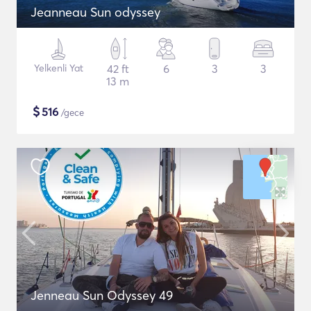
Jeanneau Sun odyssey
Yelkenli Yat
42 ft
6
3
3
13 m
$
516
/gece
Jenneau Sun Odyssey 49