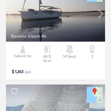
Bavaria Vision 46
Yelkenli Yat
46 ft
14 Seyir
3
14 m
$
1,263
/gün