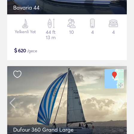
Bavaria 44
Yelkenli Yat
44 ft
10
4
4
13 m
$
620
/gece
Dufour 360 Grand Large