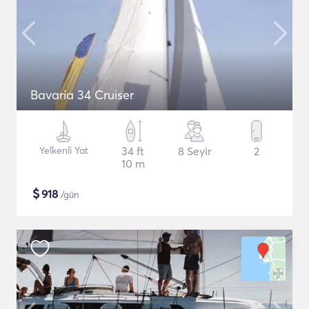
Bavaria 34 Cruiser
Yelkenli Yat
34 ft
8 Seyir
2
10 m
$
918
/gün