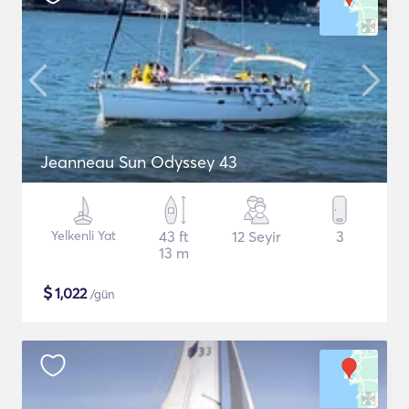
Jeanneau Sun Odyssey 43
Yelkenli Yat
43 ft
12 Seyir
3
13 m
$
1,022
/gün