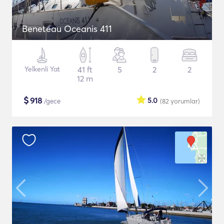
Beneteau Oceanis 411
Yelkenli Yat
41 ft
5
2
2
12 m
$
918
5.0
/gece
(82
yorumlar
)