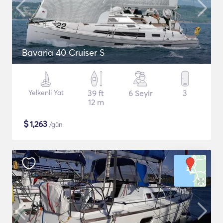
Bavaria 40 Cruiser S
Yelkenli Yat
39 ft
6 Seyir
3
12 m
$
1,263
/gün