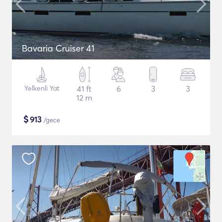
Bavaria Cruiser 41
Yelkenli Yat
41 ft
6
3
3
12 m
$
913
/gece