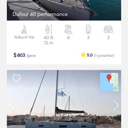
Dufour 40 performance
Yelkenli Yat
40 ft
6
3
3
12 m
$
803
5.0
/gece
(1
yorumlar
)