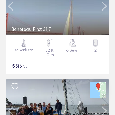
Beneteau First 31,7
Yelkenli Yat
32 ft
6 Seyir
2
10 m
$
516
/gün