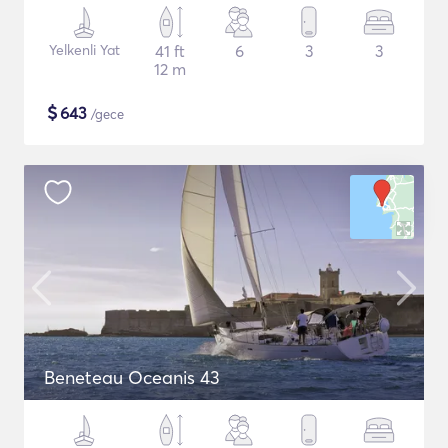
Yelkenli Yat
41 ft
6
3
3
12 m
$
643
/gece
Beneteau Oceanis 43