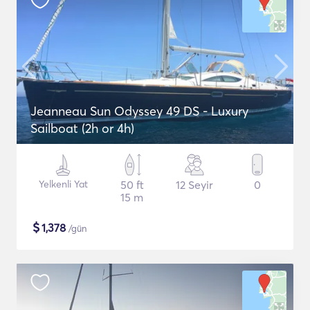
Jeanneau Sun Odyssey 49 DS - Luxury
Sailboat (2h or 4h)
Yelkenli Yat
50 ft
12 Seyir
0
15 m
$
1,378
/gün