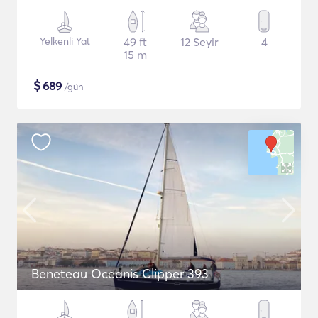
Yelkenli Yat
49 ft
12 Seyir
4
15 m
$
689
/gün
Beneteau Oceanis Clipper 393