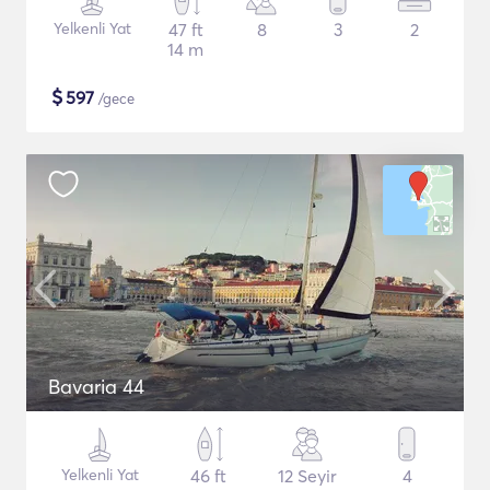
Yelkenli Yat
47 ft
8
3
2
14 m
$
597
/gece
Bavaria 44
Yelkenli Yat
46 ft
12 Seyir
4