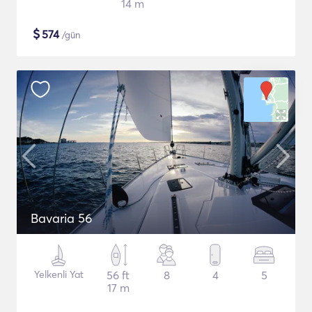
14 m
$
574
/gün
Bavaria 56
Yelkenli Yat
56 ft
8
4
5
17 m