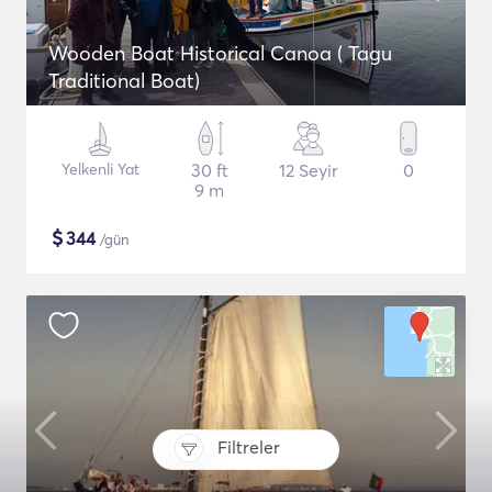
Wooden Boat Historical Canoa ( Tagu
Traditional Boat)
Yelkenli Yat
30 ft
12 Seyir
0
9 m
$
344
/gün
Filtreler