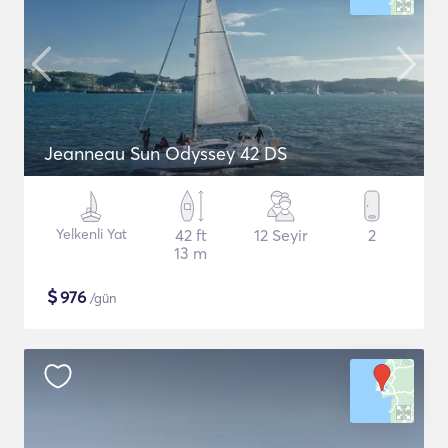
Jeanneau Sun Odyssey 42 DS
Yelkenli Yat
42 ft
12 Seyir
2
13 m
$
976
/gün