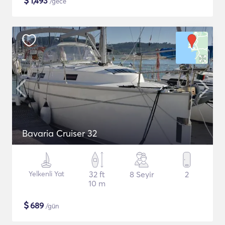
$
1,493
/gece
Bavaria Cruiser 32
Yelkenli Yat
32 ft
8 Seyir
2
10 m
$
689
/gün