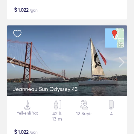
$
1,022
/gün
Jeanneau Sun Odyssey 43
Yelkenli Yat
42 ft
12 Seyir
4
13 m
$
1,022
/gün