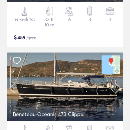
Yelkenli Yat
33 ft
6
3
3
10 m
$
459
/gece
Beneteau Oceanis 473 Clipper