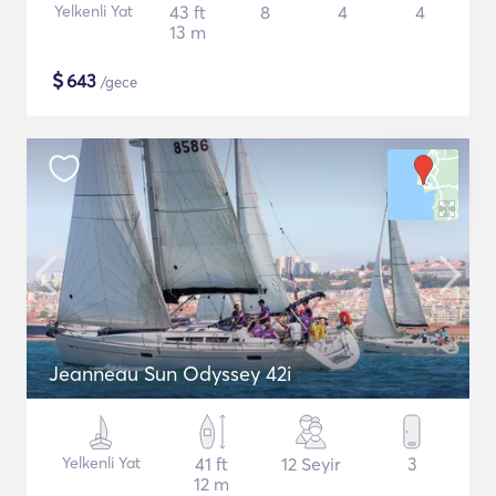
Yelkenli Yat
43 ft
8
4
4
13 m
$
643
/gece
Jeanneau Sun Odyssey 42i
Yelkenli Yat
41 ft
12 Seyir
3
12 m