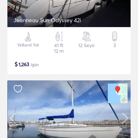
Jeanneau Sun Odyssey 42i
Yelkenli Yat
41 ft
12 Seyir
3
12 m
$
1,263
/gün