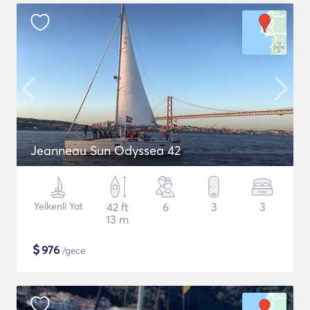
Jeanneau Sun Odyssea 42
Yelkenli Yat
42 ft
6
3
3
13 m
$
976
/gece