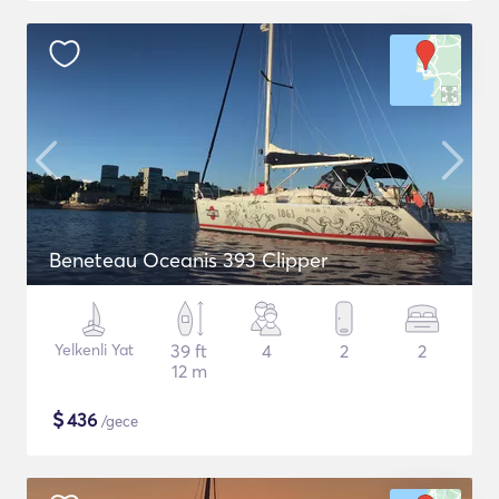
Beneteau Oceanis 393 Clipper
Yelkenli Yat
39 ft
4
2
2
12 m
$
436
/gece