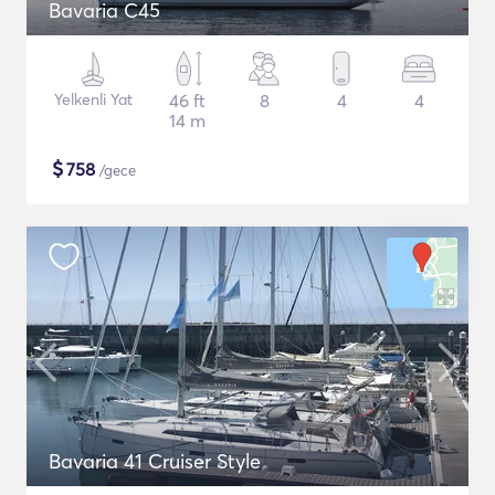
Bavaria C45
Yelkenli Yat
46 ft
8
4
4
14 m
$
758
/gece
Bavaria 41 Cruiser Style