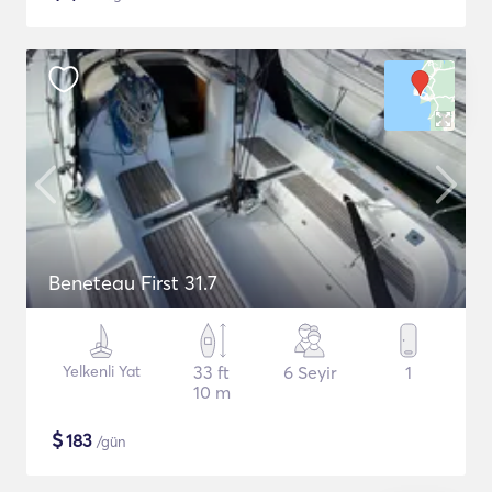
Beneteau First 31.7
Yelkenli Yat
33 ft
6 Seyir
1
10 m
$
183
/gün