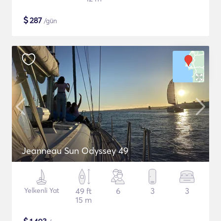
$
287
/gün
Jeanneau Sun Odyssey 49
Yelkenli Yat
49 ft
6
3
3
15 m