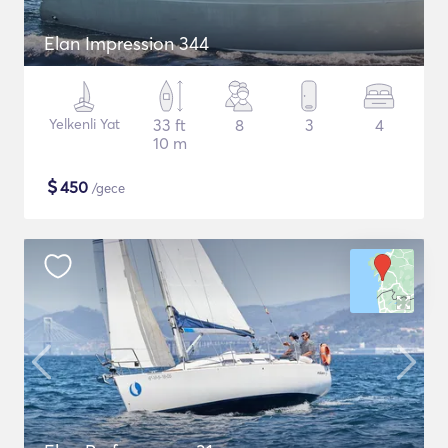
Elan Impression 344
Yelkenli Yat
33 ft
8
3
4
10 m
$
450
/gece