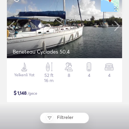
Beneteau Cyclades 50.4
Yelkenli Yat
52 ft
8
4
4
16 m
$
1,148
/gece
Filtreler