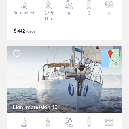
Yelkenli Yat
37 ft
8
3
4
11 m
$
442
/gece
Elan Impression 40