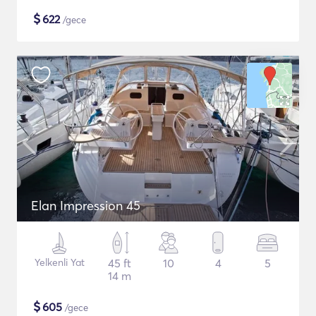
$
622
/gece
Elan Impression 45
Yelkenli Yat
45 ft
10
4
5
14 m
$
605
/gece