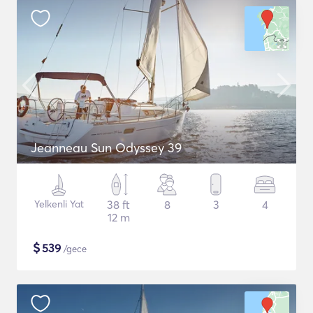
Jeanneau Sun Odyssey 39
Yelkenli Yat
38 ft
8
3
4
12 m
$
539
/gece