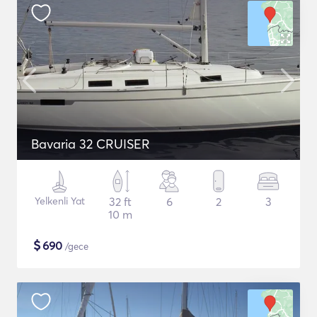
Bavaria 32 CRUISER
Yelkenli Yat
32 ft
6
2
3
10 m
$
690
/gece