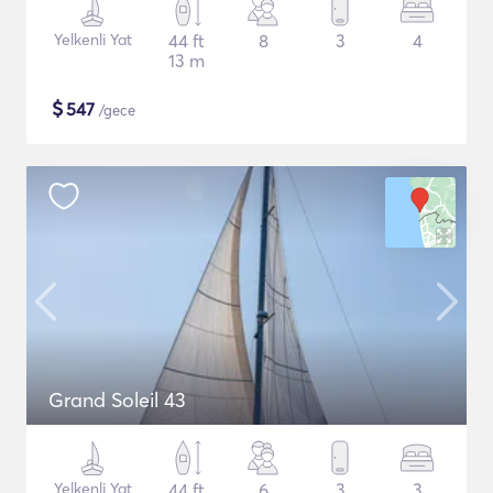
Yelkenli Yat
44 ft
8
3
4
13 m
$
547
/gece
Grand Soleil 43
Yelkenli Yat
44 ft
6
3
3