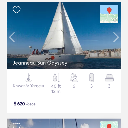
Jeanneau Sun Odyssey
Kruvazör Yarışçısı
40 ft
6
3
3
12 m
$
620
/gece