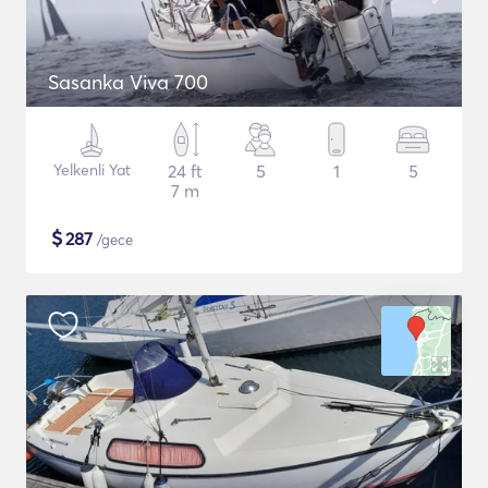
Sasanka Viva 700
Yelkenli Yat
24 ft
5
1
5
7 m
$
287
/gece