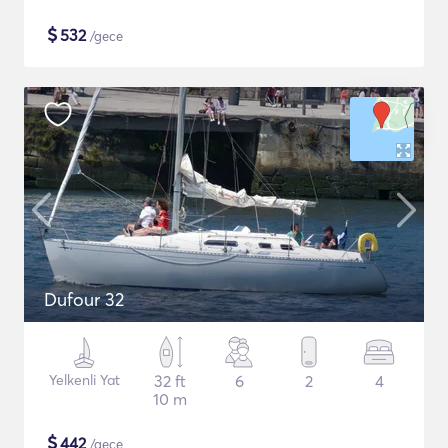
$
532
/gece
Dufour 32
Yelkenli Yat
32 ft
6
2
4
10 m
$
442
/gece