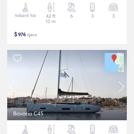
Yelkenli Yat
42 ft
6
3
3
13 m
$
976
/gece
Bavaria C45