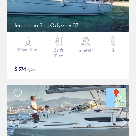
Jeanneau Sun Odyssey 37
Yelkenli Yat
37 ft
6 Seyir
3
11 m
$
574
/gün