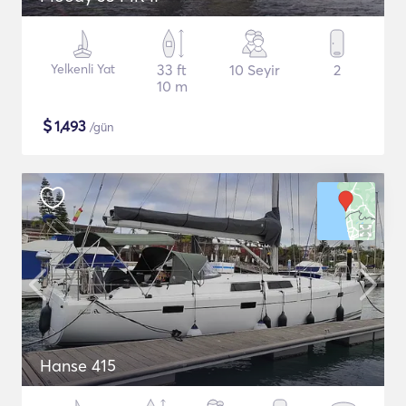
Yelkenli Yat
33 ft
10 Seyir
2
10 m
$
1,493
/gün
Hanse 415