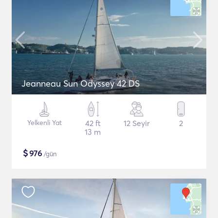
Jeanneau Sun Odyssey 42 DS
Yelkenli Yat
42 ft
12 Seyir
2
13 m
$
976
/gün