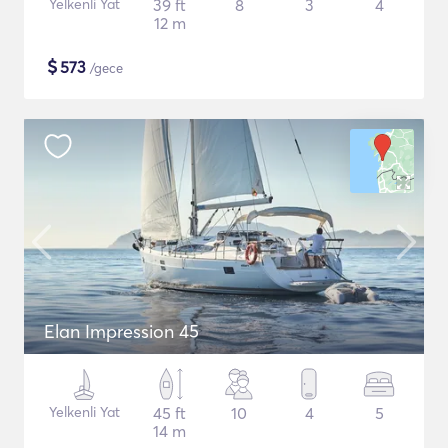
Yelkenli Yat
39 ft
8
3
4
12 m
$
573
/gece
Elan Impression 45
Yelkenli Yat
45 ft
10
4
5
14 m