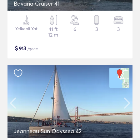
Bavaria Cruiser 41
Yelkenli Yat
41 ft
6
3
3
12 m
$
913
/gece
Jeanneau Sun Odyssea 42