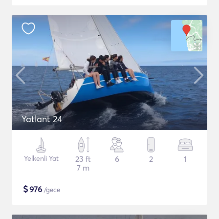
Yatlant 24
Yelkenli Yat
23 ft
6
2
1
7 m
$
976
/gece