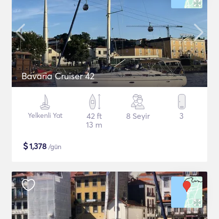
Bavaria Cruiser 42
Yelkenli Yat
42 ft
8 Seyir
3
13 m
$
1,378
/gün