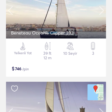
Beneteau Oceanis Clipper 393
Yelkenli Yat
39 ft
10 Seyir
3
12 m
$
746
/gün