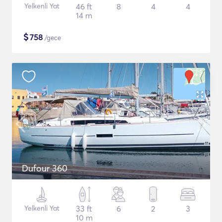
Yelkenli Yat
46 ft
8
4
4
14 m
$
758
/gece
Dufour 360
Yelkenli Yat
33 ft
6
2
3
10 m