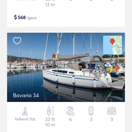
13 m
$
568
/gece
Bavaria 34
Yelkenli Yat
33 ft
6
3
3
10 m