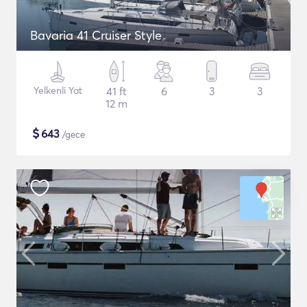
Bavaria 41 Cruiser Style
Yelkenli Yat
41 ft
6
3
3
12 m
$
643
/gece