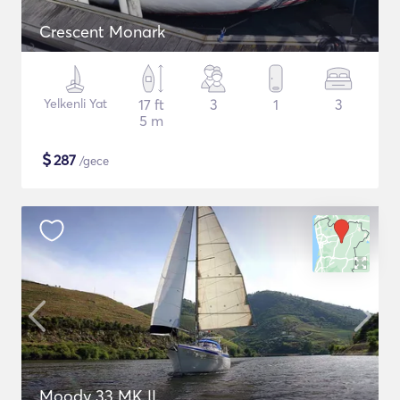
Crescent Monark
Yelkenli Yat
17 ft
3
1
3
5 m
$
287
/gece
Moody 33 MK II