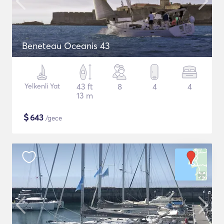
Beneteau Oceanis 43
Yelkenli Yat
43 ft
8
4
4
13 m
$
643
/gece