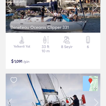
Beneteau Oceanis Clipper 331
Yelkenli Yat
33 ft
8 Seyir
6
10 m
$
1,091
/gün