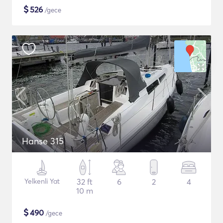
$
526
/gece
Hanse 315
Yelkenli Yat
32 ft
6
2
4
10 m
$
490
/gece