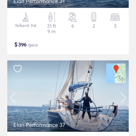
Elan Performance 31
Yelkenli Yat
31 ft
6
2
3
9 m
$
396
/gece
Elan Performance 37