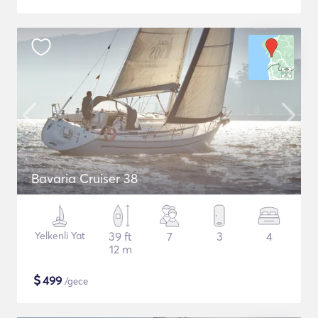
Bavaria Cruiser 38
Yelkenli Yat
39 ft
7
3
4
12 m
$
499
/gece