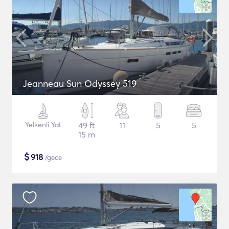
Jeanneau Sun Odyssey 519
Yelkenli Yat
49 ft
11
5
5
15 m
$
918
/gece