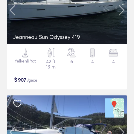
Jeanneau Sun Odyssey 419
Yelkenli Yat
42 ft
6
4
4
13 m
$
907
/gece