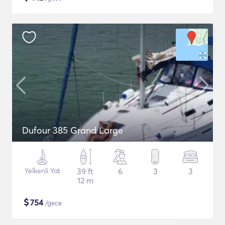
Dufour 385 Grand Large
Yelkenli Yat
39 ft
6
3
3
12 m
$
754
/gece