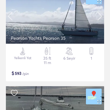
Pearson Yachts Pearson 35
Yelkenli Yat
35 ft
6 Seyir
1
11 m
$
593
/gün