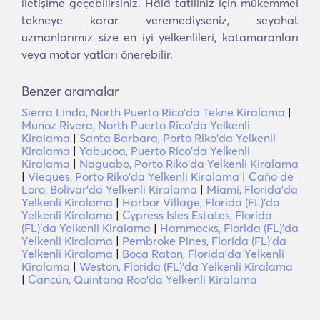
iletişime geçebilirsiniz. Hâlâ tatiliniz için mükemmel
tekneye karar veremediyseniz, seyahat
uzmanlarımız size en iyi yelkenlileri, katamaranları
veya motor yatları önerebilir.
Benzer aramalar
Sierra Linda, North Puerto Rico'da Tekne Kiralama
|
Munoz Rivera, North Puerto Rico'da Yelkenli
Kiralama
|
Santa Barbara, Porto Riko'da Yelkenli
Kiralama
|
Yabucoa, Puerto Rico'da Yelkenli
Kiralama
|
Naguabo, Porto Riko'da Yelkenli Kiralama
|
Vieques, Porto Riko'da Yelkenli Kiralama
|
Caño de
Loro, Bolivar'da Yelkenli Kiralama
|
Miami, Florida'da
Yelkenli Kiralama
|
Harbor Village, Florida (FL)'da
Yelkenli Kiralama
|
Cypress Isles Estates, Florida
(FL)'da Yelkenli Kiralama
|
Hammocks, Florida (FL)'da
Yelkenli Kiralama
|
Pembroke Pines, Florida (FL)'da
Yelkenli Kiralama
|
Boca Raton, Florida'da Yelkenli
Kiralama
|
Weston, Florida (FL)'da Yelkenli Kiralama
|
Cancún, Quintana Roo'da Yelkenli Kiralama