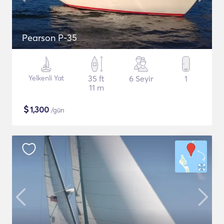
Pearson P-35
Yelkenli Yat
35 ft
6 Seyir
1
11 m
$
1,300
/gün