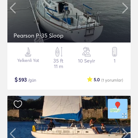
Pearson P-35 Sloop
Yelkenli Yat
35 ft
10 Seyir
1
11 m
$
593
5.0
/gün
(1
yorumlar
)