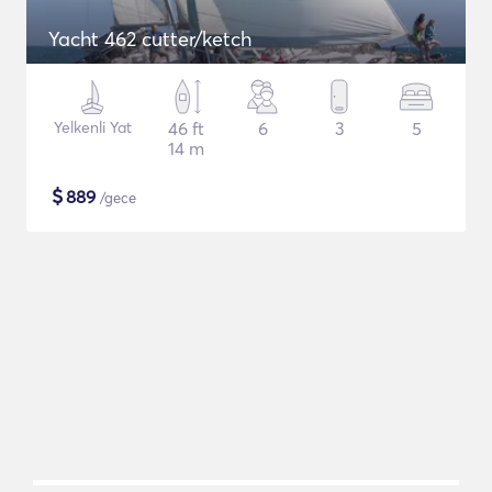
Yacht 462 cutter/ketch
Yelkenli Yat
46 ft
6
3
5
14 m
$
889
/gece