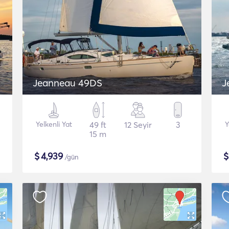
Jeanneau 49DS
Yelkenli Yat
49 ft
12 Seyir
3
Y
15 m
$
4,939
/gün