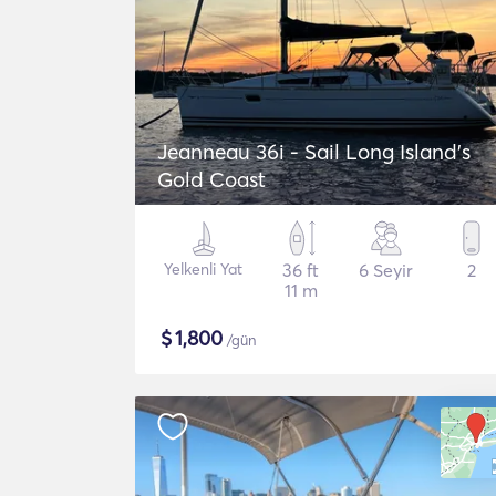
Jeanneau 36i - Sail Long Island's
Gold Coast
Yelkenli Yat
36 ft
6 Seyir
2
11 m
$
1,800
/gün