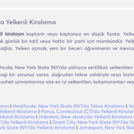
a Yelkenli Kiralama
i kiralayın
kaptanlı veya kaptansız en düşük fiyata. Yelken
k günlük bir tatil veya hatta bir parti için mümkündür. Yelke
lar. Yelken açmak, yeni bir beceri öğrenmenin ve mevcut be
te, New York State (NY)'da yalnızca sertifikalı yelkenlileri 
gi bir sorunuz varsa, doğrudan tekne sahibiyle veya bizimle i
at uzmanlarımız size en iyi yelkenlileri, katamaranları veya
lama
|
Heathcote, New York State (NY)'da Tekne Kiralama
|
Va
Yelkenli Kiralama
|
Ponus, Connecticut (CT)'da Yelkenli Kiral
elkenli Kiralama
|
Hoboken, New Jersey'da Yelkenli Kiralama
)'da Yelkenli Kiralama
|
Grant City, New York State (NY)'da Y
k State (NY)'da Yelkenli Kiralama
|
Jamesport, New York Stat