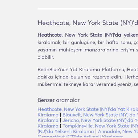
Heathcote, New York State (NY)'d
Heathcote, New York State (NY)'da yelkenl
kiralamak, bir günlüğüne, bir hafta sonu, ço
yaşamın muhteşem manzaralarına erişim sağ
olabilir.
BednBlue'nun Yat Kiralama Platformu, Heathco
dakika içinde bulun ve rezerve edin. Herhan
mükemmel tekneye karar veremediyseniz, seyah
Benzer aramalar
Heathcote, New York State (NY)'da Yat Kira
Kiralama
|
Blauvelt, New York State (NY)'da 
Kiralama
|
Jericho, New York State (NY)'da Y
Kiralama
|
Tompkinsville, New York State (NY
(NJ)'da Yelkenli Kiralama
|
Annadale, New Yor
Connecticut (CT)'da Yelkenli Kiralama