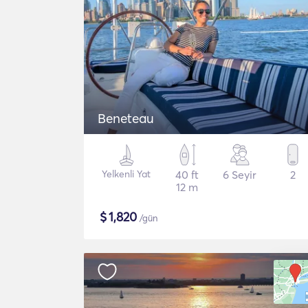
Beneteau
Yelkenli Yat
40 ft
6 Seyir
2
12 m
$
1,820
/gün