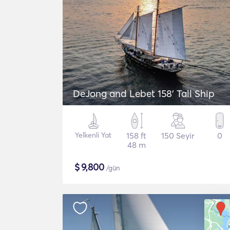
DeJong and Lebet 158' Tall Ship
Yelkenli Yat
158 ft
150 Seyir
0
48 m
$
9,800
/gün