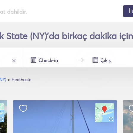
İ
t dahildir.
State (NY)'da birkaç dakika içind
(NY)
Heathcote