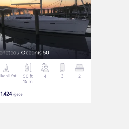
eneteau Oceanis 50
lkenli Yat
50 ft
4
3
2
15 m
$
1,424
/gece