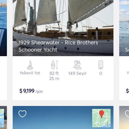
1929 Shearwater - Rice Brothers
Schooner Yacht
S
Yelkenli Yat
82 ft
149 Seyir
0
Y
25 m
$
9,199
/gün