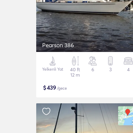
Pearson 386
Yelkenli Yat
40 ft
6
3
4
12 m
$
439
/gece