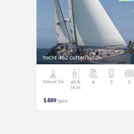
Yacht 462 cutter/ketch
Yelkenli Yat
46 ft
6
3
5
14 m
$
889
/gece