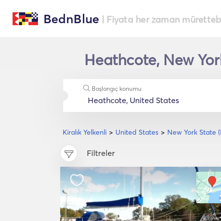
BednBlue
| Fiyata her zaman müretteba
Heathcote, New York 
Başlangıç konumu
Kiralık Yelkenli
United States
New York State 
Filtreler