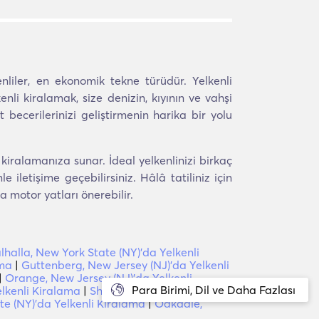
liler, en ekonomik tekne türüdür. Yelkenli
nli kiralamak, size denizin, kıyının ve vahşi
cerilerinizi geliştirmenin harika bir yolu
kiralamanıza sunar. İdeal yelkenlinizi birkaç
letişime geçebilirsiniz. Hâlâ tatiliniz için
 motor yatları önerebilir.
lhalla, New York State (NY)'da Yelkenli
ama
|
Guttenberg, New Jersey (NJ)'da Yelkenli
|
Orange, New Jersey (NJ)'da Yelkenli
Para Birimi, Dil ve Daha Fazlası
elkenli Kiralama
|
Short Hills, New Jersey
e (NY)'da Yelkenli Kiralama
|
Oakdale,