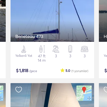
Beneteau 473
H
Yelkenli Yat
47 ft
3
3
3
Ye
14 m
$
1,818
5.0
/gece
(1
yorumlar
)