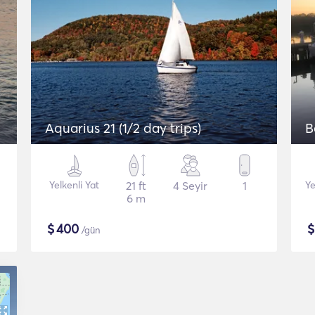
Aquarius 21 (1/2 day trips)
B
Yelkenli Yat
21 ft
4 Seyir
1
Ye
6 m
$
400
/gün