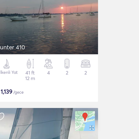
unter 410
lkenli Yat
41 ft
4
2
2
12 m
$
1,139
/gece