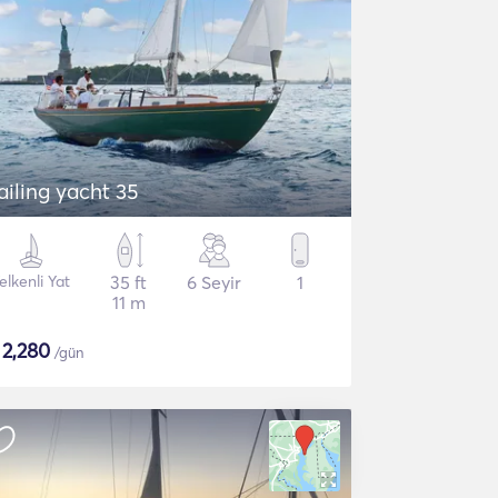
ailing yacht 35
elkenli Yat
35 ft
6 Seyir
1
11 m
$
2,280
/gün