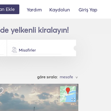
lan Ekle
Yardım
Kaydolun
Giriş Yap
e yelkenli kiralayın!
Misafirler
göre sırala:
>