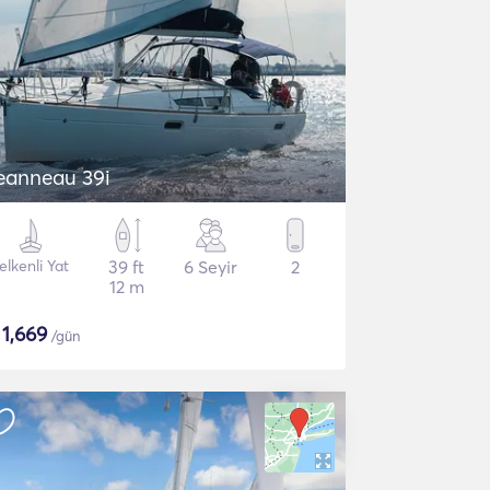
Jeanneau 39i
elkenli Yat
39 ft
6 Seyir
2
12 m
$
1,669
/gün